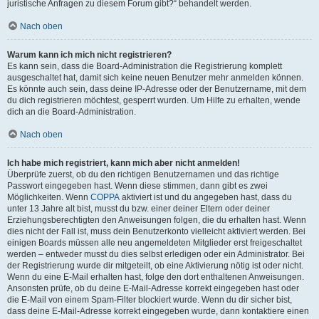
juristische Anfragen zu diesem Forum gibt?“ behandelt werden.
Nach oben
Warum kann ich mich nicht registrieren?
Es kann sein, dass die Board-Administration die Registrierung komplett
ausgeschaltet hat, damit sich keine neuen Benutzer mehr anmelden können.
Es könnte auch sein, dass deine IP-Adresse oder der Benutzername, mit dem
du dich registrieren möchtest, gesperrt wurden. Um Hilfe zu erhalten, wende
dich an die Board-Administration.
Nach oben
Ich habe mich registriert, kann mich aber nicht anmelden!
Überprüfe zuerst, ob du den richtigen Benutzernamen und das richtige
Passwort eingegeben hast. Wenn diese stimmen, dann gibt es zwei
Möglichkeiten. Wenn
COPPA
aktiviert ist und du angegeben hast, dass du
unter 13 Jahre alt bist, musst du bzw. einer deiner Eltern oder deiner
Erziehungsberechtigten den Anweisungen folgen, die du erhalten hast. Wenn
dies nicht der Fall ist, muss dein Benutzerkonto vielleicht aktiviert werden. Bei
einigen Boards müssen alle neu angemeldeten Mitglieder erst freigeschaltet
werden – entweder musst du dies selbst erledigen oder ein Administrator. Bei
der Registrierung wurde dir mitgeteilt, ob eine Aktivierung nötig ist oder nicht.
Wenn du eine E-Mail erhalten hast, folge den dort enthaltenen Anweisungen.
Ansonsten prüfe, ob du deine E-Mail-Adresse korrekt eingegeben hast oder
die E-Mail von einem Spam-Filter blockiert wurde. Wenn du dir sicher bist,
dass deine E-Mail-Adresse korrekt eingegeben wurde, dann kontaktiere einen