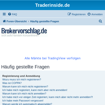
Traderinside.de
FAQ
Registrieren
Anmelden
S
Foren-Übersicht
Häufig gestellte Fragen
u
c
h
e
Alle Märkte bei TradingView verfolgen
Häufig gestellte Fragen
Registrierung und Anmeldung
Wozu muss ich mich registrieren?
Was ist COPPA?
Warum kann ich mich nicht registrieren?
Ich habe mich registriert, kann mich aber nicht anmelden!
Warum kann ich mich nicht anmelden?
Ich habe mich vor einiger Zeit registriert, kann mich aber nicht mehr anmelden?!
Ich habe mein Passwort vergessen!
Warum werde ich automatisch abgemeldet?