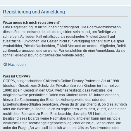
Registrierung und Anmeldung
Wozu muss ich mich registrieren?
Eine Registrierung ist nicht unbedingt zwingend. Die Board-Administration
dieses Forums entscheidet, ob du registriert sein musst, um Beiträge zu
schreiben. Auf jeden Fall erhältst du als registriertes Mitglied Zugriff auf
zusätzliche Funktionen, die Gästen nicht zur Verfügung stehen: zum Beispiel
Avatarbilder, Private Nachrichten, E-Mail-Versand an andere Mitglieder, Beitritt
zu Benutzergruppen und so weiter. Wir empfehlen dir eine Anmeldung, da sie
schnell erledigt ist und dir zahlreiche Vorteile bietet.
Nach oben
Was ist COPPA?
COPPA, ausgeschrieben Children’s Online Privacy Protection Act of 1998
(deutsch: Gesetz zum Schutz der Privatsphäre von Kindern im Internet von
1998) ist ein Gesetz in den USA, welches festlegt, dass Websites, die
möglicherweise persönliche Daten von Kindern unter 13 Jahren erheben,
hierzu die Zustimmung der Eltern beziehungsweise des oder der
Erziehungsberechtigten benötigen. Wenn du dir unsicher bist, ob dies auf dich
oder die Website, auf der du dich zu registrieren versuchst, zutrifft, ziehe einen
rechtlichen Beistand zu Rate. Bitte beachte, dass phpBB Limited und der
Besitzer dieses Boards keine Rechtsberatung anbieten kann und nicht die
Anlaufstelle für Rechtsangelegenheiten jeglicher Art ist; außer solchen, die
unter der Frage „An wen soll ich mich wenden, falls es Beschwerden oder