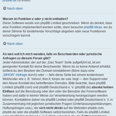
phpBB.de
zu finden.
Nach oben
Warum ist Funktion x oder y nicht enthalten?
Diese Software wurde von phpBB Limited geschrieben. Wenn du denkst, dass
eine Funktion implementiert werden sollte, dann besuche
phpBB Ideas
, wo du
deine Stimme für bestehende Vorschläge abgeben oder neue Funktionen
vorschlagen kannst.
Nach oben
An wen soll ich mich wenden, falls es Beschwerden oder juristische
Anfragen zu diesem Forum gibt?
Jeder Administrator, der auf der „Das Team“-Seite aufgeführt ist, ist ein
geeigneter Kontakt für deine Beschwerde. Wenn du so keine Antwort erhältst,
solltest du den Besitzer der Domain kontaktieren (führe dazu eine
„WHOIS“-Abfrage
durch) oder — falls diese Seite bei einem kostenlosen
Webhoster wie z. B. Yahoo!, free.fr, funpic.de usw. liegt — den Support oder
den Abuse-Kontakt des betreffenden Dienstes. Bitte beachte, dass phpBB
Limited (phpBB.com) und phpBB Deutschland e. V. (phpBB.de)
absolut keinen
Einfluss
auf die Benutzung oder den oder die Benutzer der Forensoftware
haben und dafür in keiner Weise zur Verantwortung herangezogen werden
können. Kontaktiere daher nie phpBB Limited oder phpBB Deutschland e. V. in
Zusammenhang mit jeglichen juristischen Fragen (Unterlassungserklärungen,
Haftungsfragen usw.), die
sich nicht direkt
auf die Websiten phpbb.com,
phpbb.de oder die phpBB-Software selbst beziehen. Falls du phpBB Limited