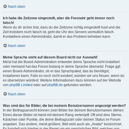
Nach oben
Ich habe die Zeitzone eingestellt, aber die Forenuhr geht immer noch
falsch!
Wenn du dir sicher bist, dass du die Zeitzone richtig eingestellt hast und die
Zeit trotzdem noch falsch ist, geht die Uhr des Servers vermutlich falsch.
Kontaktiere einen Administrator, damit er das Problem beheben kann.
Nach oben
Meine Sprache steht auf diesem Board nicht zur Auswahl!
Meist hat die Board-Administration entweder deine Sprache nicht installiert
oder niemand hat das Forum bislang in deine Sprache übersetzt. Frage ggf.
einen Board-Administrator, ob er das Sprachpaket, das du benötigst,
installieren kann. Falls es noch nicht existiert, würden wir uns freuen, wenn du
es übersetzen würdest. Weitere Informationen dazu können auf der Website
von
phpBB Limited
oder auf
phpBB.de
gefunden werden.
Nach oben
Was sind das für Bilder, die bei meinem Benutzernamen angezeigt werden?
In der Beitragsansicht können zwei Bilder bei deinem Benutzernamen stehen.
Eines dieser Bilder ist meist mit deinem Rang verknüpft: Oft sind dies Sterne,
Kästchen oder Punkte, die deine Beitragszahl oder deinen Status im Forum
angeben. Das andere, meist größere, Bild wird auch als „Avatar“ bezeichnet.
Es handelt sich hierbei in der Regel um ein persönliches Bild, welches von