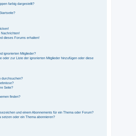
en farbig dargestellt?
tartseite?
icken!
 Nachrichten!
ed dieses Forums erhalten!
d ignorierten Mitglieder?
e oder zur Liste der ignorierten Mitglieder hinzufügen oder diese
en durchsuchen?
gebnisse?
re Seite?
hemen finden?
esezeichen und einem Abonnements für ein Thema oder Forum?
a setzen oder ein Thema abonnieren?