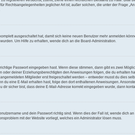
für Rechtsangelegenheiten jeglicher Art ist; außer solchen, die unter der Frage „
.
g komplett ausgeschaltet hat, damit sich keine neuen Benutzer mehr anmelden könn
 wurden. Um Hilfe zu erhalten, wende dich an die Board-Administration.
 richtige Passwort eingegeben hast. Wenn diese stimmen, dann gibt es zwei Mögl
tern oder deiner Erziehungsberechtigten den Anweisungen folgen, die du erhalten ha
u angemeldeten Mitglieder erst freigeschaltet werden – entweder musst du dies selbs
. Wenn du eine E-Mail erhalten hast, folge den dort enthaltenen Anweisungen. Ansons
 dir sicher bist, dass deine E-Mail-Adresse korrekt eingegeben wurde, dann kontak
Benutzername und dein Passwort richtig sind. Wenn dies der Fall ist, wende dich a
ionsproblem mit der Website vorliegt, welches ein Administrator lösen muss.