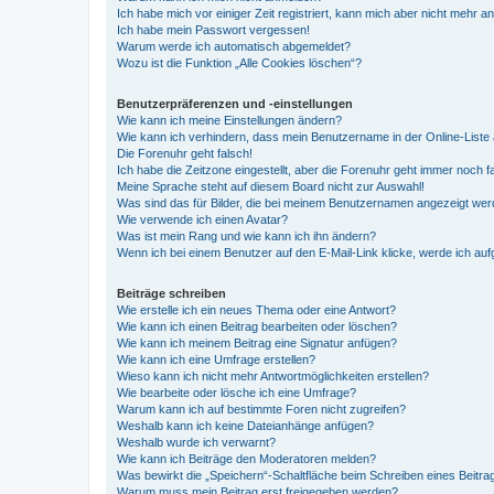
Ich habe mich vor einiger Zeit registriert, kann mich aber nicht mehr 
Ich habe mein Passwort vergessen!
Warum werde ich automatisch abgemeldet?
Wozu ist die Funktion „Alle Cookies löschen“?
Benutzerpräferenzen und -einstellungen
Wie kann ich meine Einstellungen ändern?
Wie kann ich verhindern, dass mein Benutzername in der Online-Liste 
Die Forenuhr geht falsch!
Ich habe die Zeitzone eingestellt, aber die Forenuhr geht immer noch f
Meine Sprache steht auf diesem Board nicht zur Auswahl!
Was sind das für Bilder, die bei meinem Benutzernamen angezeigt we
Wie verwende ich einen Avatar?
Was ist mein Rang und wie kann ich ihn ändern?
Wenn ich bei einem Benutzer auf den E-Mail-Link klicke, werde ich au
Beiträge schreiben
Wie erstelle ich ein neues Thema oder eine Antwort?
Wie kann ich einen Beitrag bearbeiten oder löschen?
Wie kann ich meinem Beitrag eine Signatur anfügen?
Wie kann ich eine Umfrage erstellen?
Wieso kann ich nicht mehr Antwortmöglichkeiten erstellen?
Wie bearbeite oder lösche ich eine Umfrage?
Warum kann ich auf bestimmte Foren nicht zugreifen?
Weshalb kann ich keine Dateianhänge anfügen?
Weshalb wurde ich verwarnt?
Wie kann ich Beiträge den Moderatoren melden?
Was bewirkt die „Speichern“-Schaltfläche beim Schreiben eines Beitra
Warum muss mein Beitrag erst freigegeben werden?