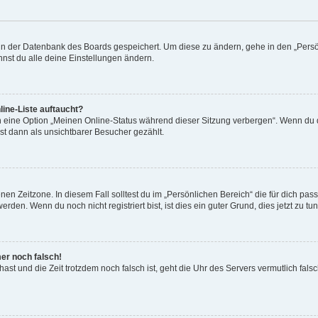
n in der Datenbank des Boards gespeichert. Um diese zu ändern, gehe in den „Persö
nst du alle deine Einstellungen ändern.
ine-Liste auftaucht?
n eine Option „Meinen Online-Status während dieser Sitzung verbergen“. Wenn du d
st dann als unsichtbarer Besucher gezählt.
en Zeitzone. In diesem Fall solltest du im „Persönlichen Bereich“ die für dich passe
den. Wenn du noch nicht registriert bist, ist dies ein guter Grund, dies jetzt zu tun
mer noch falsch!
t hast und die Zeit trotzdem noch falsch ist, geht die Uhr des Servers vermutlich fal