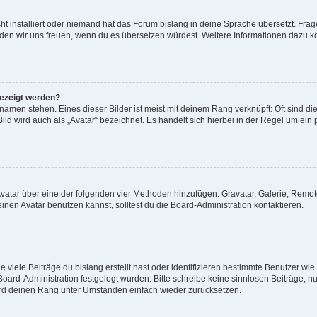
t installiert oder niemand hat das Forum bislang in deine Sprache übersetzt. Frag
, würden wir uns freuen, wenn du es übersetzen würdest. Weitere Informationen dazu
gezeigt werden?
amen stehen. Eines dieser Bilder ist meist mit deinem Rang verknüpft: Oft sind di
ld wird auch als „Avatar“ bezeichnet. Es handelt sich hierbei in der Regel um ein
 Avatar über eine der folgenden vier Methoden hinzufügen: Gravatar, Galerie, Rem
en Avatar benutzen kannst, solltest du die Board-Administration kontaktieren.
viele Beiträge du bislang erstellt hast oder identifizieren bestimmte Benutzer w
 Board-Administration festgelegt wurden. Bitte schreibe keine sinnlosen Beiträge
wird deinen Rang unter Umständen einfach wieder zurücksetzen.