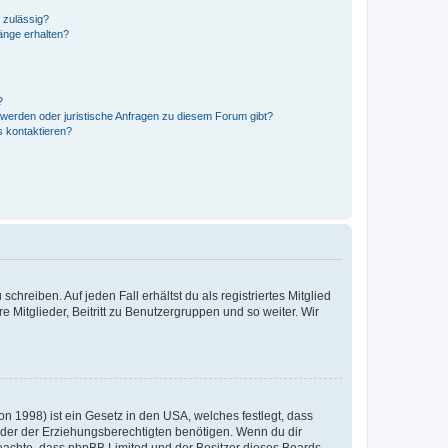
 zulässig?
hänge erhalten?
?
hwerden oder juristische Anfragen zu diesem Forum gibt?
s kontaktieren?
chreiben. Auf jeden Fall erhältst du als registriertes Mitglied
e Mitglieder, Beitritt zu Benutzergruppen und so weiter. Wir
n 1998) ist ein Gesetz in den USA, welches festlegt, dass
der der Erziehungsberechtigten benötigen. Wenn du dir
te beachte, dass phpBB Limited und der Besitzer dieses Boards