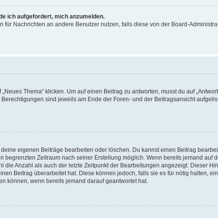
rde ich aufgefordert, mich anzumelden.
ion für Nachrichten an andere Benutzer nutzen, falls diese von der Board-Administ
„Neues Thema“ klicken. Um auf einen Beitrag zu antworten, musst du auf „Antworte
e Berechtigungen sind jeweils am Ende der Foren- und der Beitragsansicht aufgeliste
r deine eigenen Beiträge bearbeiten oder löschen. Du kannst einen Beitrag bearbe
inen begrenzten Zeitraum nach seiner Erstellung möglich. Wenn bereits jemand auf de
 die Anzahl als auch der letzte Zeitpunkt der Bearbeitungen angezeigt. Dieser Hi
en Beitrag überarbeitet hat. Diese können jedoch, falls sie es für nötig halten, ei
hen können, wenn bereits jemand darauf geantwortet hat.