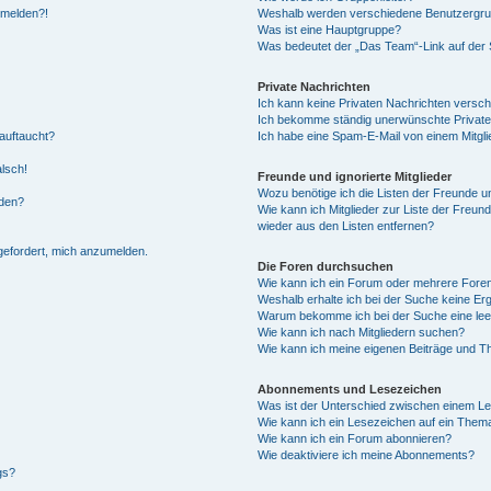
anmelden?!
Weshalb werden verschiedene Benutzergrupp
Was ist eine Hauptgruppe?
Was bedeutet der „Das Team“-Link auf der S
Private Nachrichten
Ich kann keine Privaten Nachrichten versch
Ich bekomme ständig unerwünschte Private
auftaucht?
Ich habe eine Spam-E-Mail von einem Mitgli
alsch!
Freunde und ignorierte Mitglieder
Wozu benötige ich die Listen der Freunde un
rden?
Wie kann ich Mitglieder zur Liste der Freund
wieder aus den Listen entfernen?
fgefordert, mich anzumelden.
Die Foren durchsuchen
Wie kann ich ein Forum oder mehrere For
Weshalb erhalte ich bei der Suche keine Er
Warum bekomme ich bei der Suche eine lee
Wie kann ich nach Mitgliedern suchen?
Wie kann ich meine eigenen Beiträge und T
Abonnements und Lesezeichen
Was ist der Unterschied zwischen einem L
Wie kann ich ein Lesezeichen auf ein Them
Wie kann ich ein Forum abonnieren?
Wie deaktiviere ich meine Abonnements?
gs?