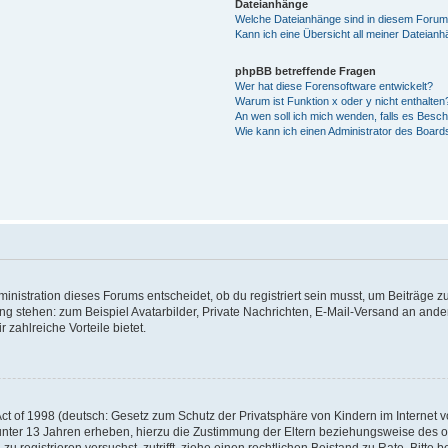
Dateianhänge
Welche Dateianhänge sind in diesem Forum
Kann ich eine Übersicht all meiner Dateian
phpBB betreffende Fragen
Wer hat diese Forensoftware entwickelt?
Warum ist Funktion x oder y nicht enthalten
An wen soll ich mich wenden, falls es Besc
Wie kann ich einen Administrator des Board
istration dieses Forums entscheidet, ob du registriert sein musst, um Beiträge zu s
ung stehen: zum Beispiel Avatarbilder, Private Nachrichten, E-Mail-Versand an ander
 zahlreiche Vorteile bietet.
t of 1998 (deutsch: Gesetz zum Schutz der Privatsphäre von Kindern im Internet vo
unter 13 Jahren erheben, hierzu die Zustimmung der Eltern beziehungsweise des o
h zu registrieren versuchst, zutrifft, ziehe einen rechtlichen Beistand zu Rate. Bit