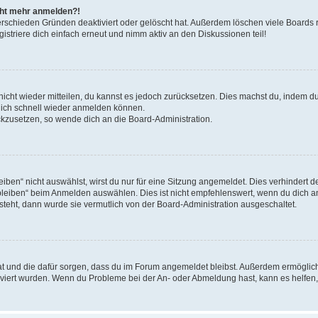
icht mehr anmelden?!
erschieden Gründen deaktiviert oder gelöscht hat. Außerdem löschen viele Boards r
triere dich einfach erneut und nimm aktiv an den Diskussionen teil!
 nicht wieder mitteilen, du kannst es jedoch zurücksetzen. Dies machst du, indem 
 dich schnell wieder anmelden können.
ückzusetzen, so wende dich an die Board-Administration.
en“ nicht auswählst, wirst du nur für eine Sitzung angemeldet. Dies verhindert 
leiben“ beim Anmelden auswählen. Dies ist nicht empfehlenswert, wenn du dich an
 steht, dann wurde sie vermutlich von der Board-Administration ausgeschaltet.
 hat und die dafür sorgen, dass du im Forum angemeldet bleibst. Außerdem ermögli
tiviert wurden. Wenn du Probleme bei der An- oder Abmeldung hast, kann es helfen