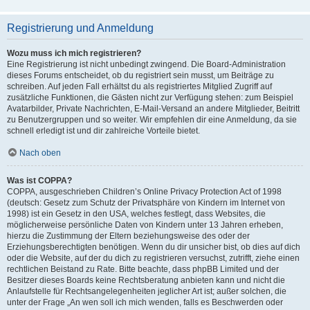
Registrierung und Anmeldung
Wozu muss ich mich registrieren?
Eine Registrierung ist nicht unbedingt zwingend. Die Board-Administration
dieses Forums entscheidet, ob du registriert sein musst, um Beiträge zu
schreiben. Auf jeden Fall erhältst du als registriertes Mitglied Zugriff auf
zusätzliche Funktionen, die Gästen nicht zur Verfügung stehen: zum Beispiel
Avatarbilder, Private Nachrichten, E-Mail-Versand an andere Mitglieder, Beitritt
zu Benutzergruppen und so weiter. Wir empfehlen dir eine Anmeldung, da sie
schnell erledigt ist und dir zahlreiche Vorteile bietet.
Nach oben
Was ist COPPA?
COPPA, ausgeschrieben Children’s Online Privacy Protection Act of 1998
(deutsch: Gesetz zum Schutz der Privatsphäre von Kindern im Internet von
1998) ist ein Gesetz in den USA, welches festlegt, dass Websites, die
möglicherweise persönliche Daten von Kindern unter 13 Jahren erheben,
hierzu die Zustimmung der Eltern beziehungsweise des oder der
Erziehungsberechtigten benötigen. Wenn du dir unsicher bist, ob dies auf dich
oder die Website, auf der du dich zu registrieren versuchst, zutrifft, ziehe einen
rechtlichen Beistand zu Rate. Bitte beachte, dass phpBB Limited und der
Besitzer dieses Boards keine Rechtsberatung anbieten kann und nicht die
Anlaufstelle für Rechtsangelegenheiten jeglicher Art ist; außer solchen, die
unter der Frage „An wen soll ich mich wenden, falls es Beschwerden oder