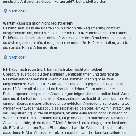
juristische Anfragen zu diesem Forum gibt?“ behandelt werden.
Nach oben
Warum kann ich mich nicht registrieren?
Es kann sein, dass die Board-Administration die Registrierung komplett
ausgeschaltet hat, damit sich keine neuen Benutzer mehr anmelden können.
Es könnte auch sein, dass deine IP-Adresse oder der Benutzername, mit dem
du dich registrieren möchtest, gesperrt wurden. Um Hilfe zu erhalten, wende
dich an die Board-Administration.
Nach oben
Ich habe mich registriert, kann mich aber nicht anmelden!
Überprüfe zuerst, ob du den richtigen Benutzernamen und das richtige
Passwort eingegeben hast. Wenn diese stimmen, dann gibt es zwei
Möglichkeiten. Wenn
COPPA
aktiviert ist und du angegeben hast, dass du
unter 13 Jahre alt bist, musst du bzw. einer deiner Eltern oder deiner
Erziehungsberechtigten den Anweisungen folgen, die du erhalten hast. Wenn
dies nicht der Fall ist, muss dein Benutzerkonto vielleicht aktiviert werden. Bei
einigen Boards müssen alle neu angemeldeten Mitglieder erst freigeschaltet
werden – entweder musst du dies selbst erledigen oder ein Administrator. Bei
der Registrierung wurde dir mitgeteilt, ob eine Aktivierung nötig ist oder nicht.
Wenn du eine E-Mail erhalten hast, folge den dort enthaltenen Anweisungen.
Ansonsten prüfe, ob du deine E-Mail-Adresse korrekt eingegeben hast oder
die E-Mail von einem Spam-Filter blockiert wurde. Wenn du dir sicher bist,
dass deine E-Mail-Adresse korrekt eingegeben wurde, dann kontaktiere einen