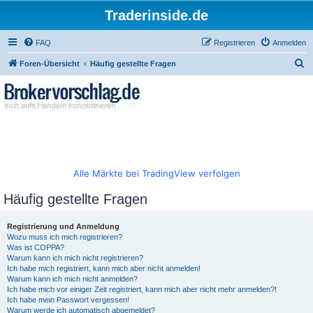
Traderinside.de
FAQ
Registrieren
Anmelden
S
Foren-Übersicht
Häufig gestellte Fragen
u
c
h
e
Alle Märkte bei TradingView verfolgen
Häufig gestellte Fragen
Registrierung und Anmeldung
Wozu muss ich mich registrieren?
Was ist COPPA?
Warum kann ich mich nicht registrieren?
Ich habe mich registriert, kann mich aber nicht anmelden!
Warum kann ich mich nicht anmelden?
Ich habe mich vor einiger Zeit registriert, kann mich aber nicht mehr anmelden?!
Ich habe mein Passwort vergessen!
Warum werde ich automatisch abgemeldet?