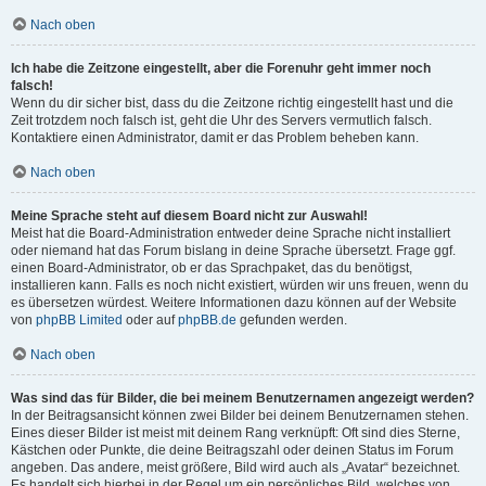
Nach oben
Ich habe die Zeitzone eingestellt, aber die Forenuhr geht immer noch
falsch!
Wenn du dir sicher bist, dass du die Zeitzone richtig eingestellt hast und die
Zeit trotzdem noch falsch ist, geht die Uhr des Servers vermutlich falsch.
Kontaktiere einen Administrator, damit er das Problem beheben kann.
Nach oben
Meine Sprache steht auf diesem Board nicht zur Auswahl!
Meist hat die Board-Administration entweder deine Sprache nicht installiert
oder niemand hat das Forum bislang in deine Sprache übersetzt. Frage ggf.
einen Board-Administrator, ob er das Sprachpaket, das du benötigst,
installieren kann. Falls es noch nicht existiert, würden wir uns freuen, wenn du
es übersetzen würdest. Weitere Informationen dazu können auf der Website
von
phpBB Limited
oder auf
phpBB.de
gefunden werden.
Nach oben
Was sind das für Bilder, die bei meinem Benutzernamen angezeigt werden?
In der Beitragsansicht können zwei Bilder bei deinem Benutzernamen stehen.
Eines dieser Bilder ist meist mit deinem Rang verknüpft: Oft sind dies Sterne,
Kästchen oder Punkte, die deine Beitragszahl oder deinen Status im Forum
angeben. Das andere, meist größere, Bild wird auch als „Avatar“ bezeichnet.
Es handelt sich hierbei in der Regel um ein persönliches Bild, welches von