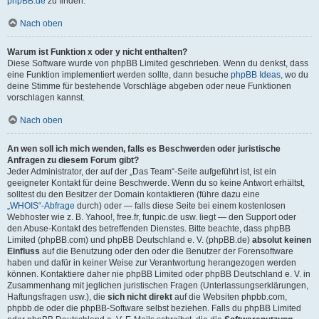
phpBB.de
zu finden.
Nach oben
Warum ist Funktion x oder y nicht enthalten?
Diese Software wurde von phpBB Limited geschrieben. Wenn du denkst, dass
eine Funktion implementiert werden sollte, dann besuche
phpBB Ideas
, wo du
deine Stimme für bestehende Vorschläge abgeben oder neue Funktionen
vorschlagen kannst.
Nach oben
An wen soll ich mich wenden, falls es Beschwerden oder juristische
Anfragen zu diesem Forum gibt?
Jeder Administrator, der auf der „Das Team“-Seite aufgeführt ist, ist ein
geeigneter Kontakt für deine Beschwerde. Wenn du so keine Antwort erhältst,
solltest du den Besitzer der Domain kontaktieren (führe dazu eine
„WHOIS“-Abfrage
durch) oder — falls diese Seite bei einem kostenlosen
Webhoster wie z. B. Yahoo!, free.fr, funpic.de usw. liegt — den Support oder
den Abuse-Kontakt des betreffenden Dienstes. Bitte beachte, dass phpBB
Limited (phpBB.com) und phpBB Deutschland e. V. (phpBB.de)
absolut keinen
Einfluss
auf die Benutzung oder den oder die Benutzer der Forensoftware
haben und dafür in keiner Weise zur Verantwortung herangezogen werden
können. Kontaktiere daher nie phpBB Limited oder phpBB Deutschland e. V. in
Zusammenhang mit jeglichen juristischen Fragen (Unterlassungserklärungen,
Haftungsfragen usw.), die
sich nicht direkt
auf die Websiten phpbb.com,
phpbb.de oder die phpBB-Software selbst beziehen. Falls du phpBB Limited