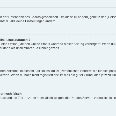
n in der Datenbank des Boards gespeichert. Um diese zu ändern, gehe in den „Persö
nst du alle deine Einstellungen ändern.
ine-Liste auftaucht?
n eine Option „Meinen Online-Status während dieser Sitzung verbergen“. Wenn du d
st dann als unsichtbarer Besucher gezählt.
en Zeitzone. In diesem Fall solltest du im „Persönlichen Bereich“ die für dich passe
den. Wenn du noch nicht registriert bist, ist dies ein guter Grund, dies jetzt zu tun
mer noch falsch!
t hast und die Zeit trotzdem noch falsch ist, geht die Uhr des Servers vermutlich fal