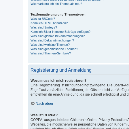
Wie markiere ich ein Thema als neu?
Textformatierung und Thementypen
Was ist BBCode?
Kann ich HTML benutzen?
Was sind Smileys?
Kann ich Bilder in meine Beiträge einfügen?
Was sind globale Bekanntmachungen?
Was sind Bekanntmachungen?
Was sind wichtige Themen?
Was sind geschlossene Themen?
Was sind Themen-Symbole?
Registrierung und Anmeldung
Wozu muss ich mich registrieren?
Eine Registrierung ist nicht unbedingt zwingend. Die Board-Admin
Zugriff auf zusätzliche Funktionen, die Gästen nicht zur Verfüg
empfehlen dir eine Anmeldung, da sie schnell erledigt ist und dir
Nach oben
Was ist COPPA?
COPPA, ausgeschrieben Children’s Online Privacy Protection Ac
Websites, die möglicherweise persönliche Daten von Kindern 
unsicher bist, ob dies auf dich oder die Website, auf der du dic