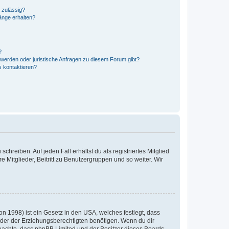
 zulässig?
hänge erhalten?
?
hwerden oder juristische Anfragen zu diesem Forum gibt?
s kontaktieren?
chreiben. Auf jeden Fall erhältst du als registriertes Mitglied
e Mitglieder, Beitritt zu Benutzergruppen und so weiter. Wir
n 1998) ist ein Gesetz in den USA, welches festlegt, dass
der der Erziehungsberechtigten benötigen. Wenn du dir
te beachte, dass phpBB Limited und der Besitzer dieses Boards