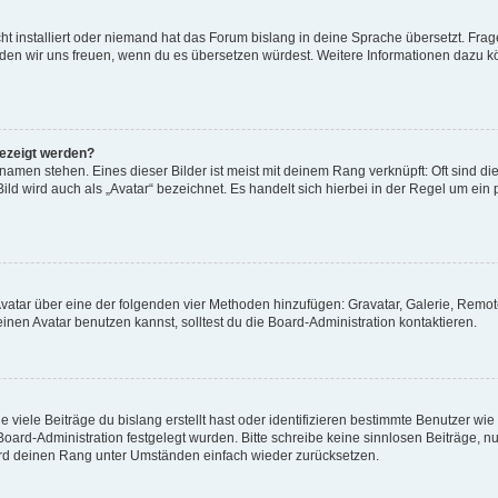
t installiert oder niemand hat das Forum bislang in deine Sprache übersetzt. Frag
, würden wir uns freuen, wenn du es übersetzen würdest. Weitere Informationen dazu
gezeigt werden?
amen stehen. Eines dieser Bilder ist meist mit deinem Rang verknüpft: Oft sind di
ld wird auch als „Avatar“ bezeichnet. Es handelt sich hierbei in der Regel um ein
 Avatar über eine der folgenden vier Methoden hinzufügen: Gravatar, Galerie, Rem
en Avatar benutzen kannst, solltest du die Board-Administration kontaktieren.
viele Beiträge du bislang erstellt hast oder identifizieren bestimmte Benutzer w
 Board-Administration festgelegt wurden. Bitte schreibe keine sinnlosen Beiträge
wird deinen Rang unter Umständen einfach wieder zurücksetzen.