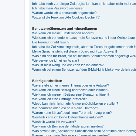
Ich habe mich vor einiger Zeit registriert, kann mich aber nicht mehr 
Ich habe mein Passwort vergessen!
Warum werde ich automatisch abgemeldet?
Wozu ist die Funktion „Alle Cookies löschen“?
Benutzerpräferenzen und -einstellungen
Wie kann ich meine Einstellungen ändern?
Wie kann ich verhindern, dass mein Benutzername in der Online-Liste 
Die Forenuhr geht falsch!
Ich habe die Zeitzone eingestellt, aber die Forenuhr geht immer noch f
Meine Sprache steht auf diesem Board nicht zur Auswahl!
Was sind das für Bilder, die bei meinem Benutzernamen angezeigt we
Wie verwende ich einen Avatar?
Was ist mein Rang und wie kann ich ihn ändern?
Wenn ich bei einem Benutzer auf den E-Mail-Link klicke, werde ich au
Beiträge schreiben
Wie erstelle ich ein neues Thema oder eine Antwort?
Wie kann ich einen Beitrag bearbeiten oder löschen?
Wie kann ich meinem Beitrag eine Signatur anfügen?
Wie kann ich eine Umfrage erstellen?
Wieso kann ich nicht mehr Antwortmöglichkeiten erstellen?
Wie bearbeite oder lösche ich eine Umfrage?
Warum kann ich auf bestimmte Foren nicht zugreifen?
Weshalb kann ich keine Dateianhänge anfügen?
Weshalb wurde ich verwarnt?
Wie kann ich Beiträge den Moderatoren melden?
Was bewirkt die „Speichern“-Schaltfläche beim Schreiben eines Beitra
Warum muss mein Beitrag erst freigegeben werden?