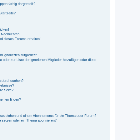
en farbig dargestellt?
tartseite?
icken!
 Nachrichten!
ed dieses Forums erhalten!
d ignorierten Mitglieder?
e oder zur Liste der ignorierten Mitglieder hinzufügen oder diese
en durchsuchen?
gebnisse?
re Seite?
hemen finden?
esezeichen und einem Abonnements für ein Thema oder Forum?
a setzen oder ein Thema abonnieren?