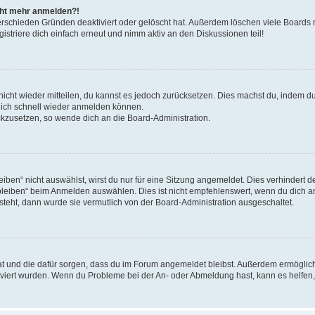
icht mehr anmelden?!
erschieden Gründen deaktiviert oder gelöscht hat. Außerdem löschen viele Boards r
triere dich einfach erneut und nimm aktiv an den Diskussionen teil!
 nicht wieder mitteilen, du kannst es jedoch zurücksetzen. Dies machst du, indem 
 dich schnell wieder anmelden können.
ückzusetzen, so wende dich an die Board-Administration.
en“ nicht auswählst, wirst du nur für eine Sitzung angemeldet. Dies verhindert 
leiben“ beim Anmelden auswählen. Dies ist nicht empfehlenswert, wenn du dich an
 steht, dann wurde sie vermutlich von der Board-Administration ausgeschaltet.
 hat und die dafür sorgen, dass du im Forum angemeldet bleibst. Außerdem ermögli
tiviert wurden. Wenn du Probleme bei der An- oder Abmeldung hast, kann es helfen