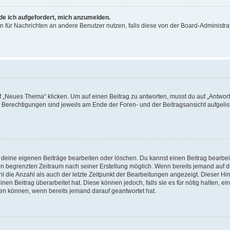
rde ich aufgefordert, mich anzumelden.
ion für Nachrichten an andere Benutzer nutzen, falls diese von der Board-Administ
„Neues Thema“ klicken. Um auf einen Beitrag zu antworten, musst du auf „Antworte
e Berechtigungen sind jeweils am Ende der Foren- und der Beitragsansicht aufgeliste
r deine eigenen Beiträge bearbeiten oder löschen. Du kannst einen Beitrag bearbe
inen begrenzten Zeitraum nach seiner Erstellung möglich. Wenn bereits jemand auf de
 die Anzahl als auch der letzte Zeitpunkt der Bearbeitungen angezeigt. Dieser Hi
en Beitrag überarbeitet hat. Diese können jedoch, falls sie es für nötig halten, ei
hen können, wenn bereits jemand darauf geantwortet hat.