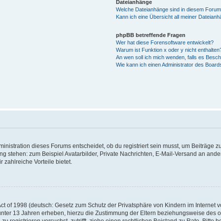
Dateianhänge
Welche Dateianhänge sind in diesem Forum
Kann ich eine Übersicht all meiner Dateian
phpBB betreffende Fragen
Wer hat diese Forensoftware entwickelt?
Warum ist Funktion x oder y nicht enthalten
An wen soll ich mich wenden, falls es Besc
Wie kann ich einen Administrator des Board
istration dieses Forums entscheidet, ob du registriert sein musst, um Beiträge zu s
ung stehen: zum Beispiel Avatarbilder, Private Nachrichten, E-Mail-Versand an ander
 zahlreiche Vorteile bietet.
t of 1998 (deutsch: Gesetz zum Schutz der Privatsphäre von Kindern im Internet vo
unter 13 Jahren erheben, hierzu die Zustimmung der Eltern beziehungsweise des o
h zu registrieren versuchst, zutrifft, ziehe einen rechtlichen Beistand zu Rate. Bit