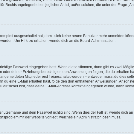
für Rechtsangelegenheiten jeglicher Art ist; außer solchen, die unter der Frage „
.
g komplett ausgeschaltet hat, damit sich keine neuen Benutzer mehr anmelden könn
 wurden. Um Hilfe zu erhalten, wende dich an die Board-Administration.
 richtige Passwort eingegeben hast. Wenn diese stimmen, dann gibt es zwei Mögl
tern oder deiner Erziehungsberechtigten den Anweisungen folgen, die du erhalten ha
u angemeldeten Mitglieder erst freigeschaltet werden – entweder musst du dies selbs
. Wenn du eine E-Mail erhalten hast, folge den dort enthaltenen Anweisungen. Ansons
 dir sicher bist, dass deine E-Mail-Adresse korrekt eingegeben wurde, dann kontak
Benutzername und dein Passwort richtig sind. Wenn dies der Fall ist, wende dich a
ionsproblem mit der Website vorliegt, welches ein Administrator lösen muss.