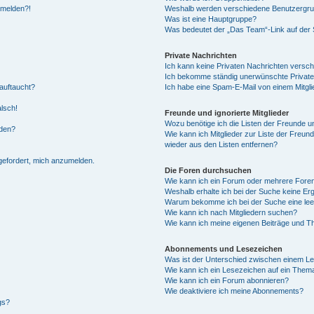
anmelden?!
Weshalb werden verschiedene Benutzergrupp
Was ist eine Hauptgruppe?
Was bedeutet der „Das Team“-Link auf der S
Private Nachrichten
Ich kann keine Privaten Nachrichten versch
Ich bekomme ständig unerwünschte Private
auftaucht?
Ich habe eine Spam-E-Mail von einem Mitgli
alsch!
Freunde und ignorierte Mitglieder
Wozu benötige ich die Listen der Freunde un
rden?
Wie kann ich Mitglieder zur Liste der Freund
wieder aus den Listen entfernen?
fgefordert, mich anzumelden.
Die Foren durchsuchen
Wie kann ich ein Forum oder mehrere For
Weshalb erhalte ich bei der Suche keine Er
Warum bekomme ich bei der Suche eine lee
Wie kann ich nach Mitgliedern suchen?
Wie kann ich meine eigenen Beiträge und T
Abonnements und Lesezeichen
Was ist der Unterschied zwischen einem L
Wie kann ich ein Lesezeichen auf ein Them
Wie kann ich ein Forum abonnieren?
Wie deaktiviere ich meine Abonnements?
gs?