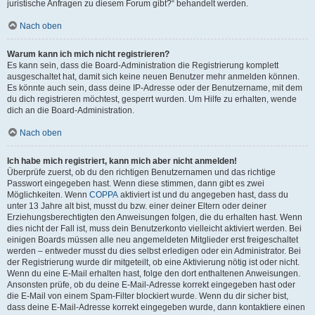
juristische Anfragen zu diesem Forum gibt?“ behandelt werden.
Nach oben
Warum kann ich mich nicht registrieren?
Es kann sein, dass die Board-Administration die Registrierung komplett
ausgeschaltet hat, damit sich keine neuen Benutzer mehr anmelden können.
Es könnte auch sein, dass deine IP-Adresse oder der Benutzername, mit dem
du dich registrieren möchtest, gesperrt wurden. Um Hilfe zu erhalten, wende
dich an die Board-Administration.
Nach oben
Ich habe mich registriert, kann mich aber nicht anmelden!
Überprüfe zuerst, ob du den richtigen Benutzernamen und das richtige
Passwort eingegeben hast. Wenn diese stimmen, dann gibt es zwei
Möglichkeiten. Wenn
COPPA
aktiviert ist und du angegeben hast, dass du
unter 13 Jahre alt bist, musst du bzw. einer deiner Eltern oder deiner
Erziehungsberechtigten den Anweisungen folgen, die du erhalten hast. Wenn
dies nicht der Fall ist, muss dein Benutzerkonto vielleicht aktiviert werden. Bei
einigen Boards müssen alle neu angemeldeten Mitglieder erst freigeschaltet
werden – entweder musst du dies selbst erledigen oder ein Administrator. Bei
der Registrierung wurde dir mitgeteilt, ob eine Aktivierung nötig ist oder nicht.
Wenn du eine E-Mail erhalten hast, folge den dort enthaltenen Anweisungen.
Ansonsten prüfe, ob du deine E-Mail-Adresse korrekt eingegeben hast oder
die E-Mail von einem Spam-Filter blockiert wurde. Wenn du dir sicher bist,
dass deine E-Mail-Adresse korrekt eingegeben wurde, dann kontaktiere einen