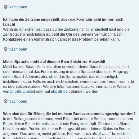
Nach oben
Ich habe die Zeitzone eingestellt, aber die Forenuhr geht immer noch
falsch!
Wenn du dir sicher bist, dass du die Zeitzone richtig eingestellt hast und die
Zeit trotzdem noch falsch ist, geht die Uhr des Servers vermutlich falsch.
Kontaktiere einen Administrator, damit er das Problem beheben kann.
Nach oben
Meine Sprache steht auf diesem Board nicht zur Auswahl!
Meist hat die Board-Administration entweder deine Sprache nicht installiert
oder niemand hat das Forum bislang in deine Sprache übersetzt. Frage ggf.
einen Board-Administrator, ob er das Sprachpaket, das du benötigst,
installieren kann. Falls es noch nicht existiert, würden wir uns freuen, wenn du
es übersetzen würdest. Weitere Informationen dazu können auf der Website
von
phpBB Limited
oder auf
phpBB.de
gefunden werden.
Nach oben
Was sind das für Bilder, die bei meinem Benutzernamen angezeigt werden?
In der Beitragsansicht können zwei Bilder bei deinem Benutzernamen stehen.
Eines dieser Bilder ist meist mit deinem Rang verknüpft: Oft sind dies Sterne,
Kästchen oder Punkte, die deine Beitragszahl oder deinen Status im Forum
angeben. Das andere, meist größere, Bild wird auch als „Avatar“ bezeichnet.
Es handelt sich hierbei in der Regel um ein persönliches Bild, welches von