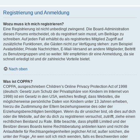
Registrierung und Anmeldung
Wozu muss ich mich registrieren?
Eine Registrierung ist nicht unbedingt zwingend. Die Board-Administration
dieses Forums entscheidet, ob du registriert sein musst, um Beiträge zu
schreiben. Auf jeden Fall erhältst du als registriertes Mitglied Zugriff auf
zusätzliche Funktionen, die Gästen nicht zur Verfügung stehen: zum Beispiel
Avatarbilder, Private Nachrichten, E-Mail-Versand an andere Mitglieder, Beitritt
zu Benutzergruppen und so weiter. Wir empfehlen dir eine Anmeldung, da sie
schnell erledigt ist und dir zahlreiche Vorteile bietet.
Nach oben
Was ist COPPA?
COPPA, ausgeschrieben Children’s Online Privacy Protection Act of 1998
(deutsch: Gesetz zum Schutz der Privatsphäre von Kindern im Internet von
1998) ist ein Gesetz in den USA, welches festlegt, dass Websites, die
möglicherweise persönliche Daten von Kindern unter 13 Jahren erheben,
hierzu die Zustimmung der Eltern beziehungsweise des oder der
Erziehungsberechtigten benötigen. Wenn du dir unsicher bist, ob dies auf dich
oder die Website, auf der du dich zu registrieren versuchst, zutrifft, ziehe einen
rechtlichen Beistand zu Rate. Bitte beachte, dass phpBB Limited und der
Besitzer dieses Boards keine Rechtsberatung anbieten kann und nicht die
Anlaufstelle für Rechtsangelegenheiten jeglicher Art ist; außer solchen, die
unter der Frage „An wen soll ich mich wenden, falls es Beschwerden oder