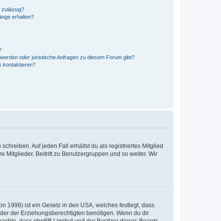
 zulässig?
hänge erhalten?
?
hwerden oder juristische Anfragen zu diesem Forum gibt?
s kontaktieren?
chreiben. Auf jeden Fall erhältst du als registriertes Mitglied
e Mitglieder, Beitritt zu Benutzergruppen und so weiter. Wir
n 1998) ist ein Gesetz in den USA, welches festlegt, dass
der der Erziehungsberechtigten benötigen. Wenn du dir
te beachte, dass phpBB Limited und der Besitzer dieses Boards