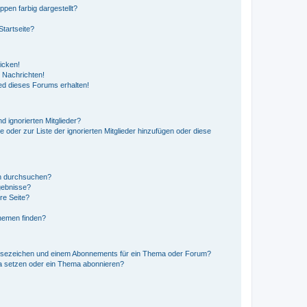
en farbig dargestellt?
tartseite?
icken!
 Nachrichten!
ed dieses Forums erhalten!
d ignorierten Mitglieder?
e oder zur Liste der ignorierten Mitglieder hinzufügen oder diese
en durchsuchen?
gebnisse?
re Seite?
hemen finden?
esezeichen und einem Abonnements für ein Thema oder Forum?
a setzen oder ein Thema abonnieren?