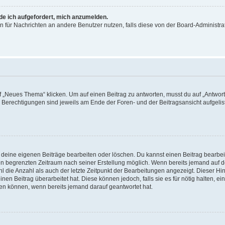
rde ich aufgefordert, mich anzumelden.
ion für Nachrichten an andere Benutzer nutzen, falls diese von der Board-Administ
„Neues Thema“ klicken. Um auf einen Beitrag zu antworten, musst du auf „Antworte
e Berechtigungen sind jeweils am Ende der Foren- und der Beitragsansicht aufgeliste
r deine eigenen Beiträge bearbeiten oder löschen. Du kannst einen Beitrag bearbe
inen begrenzten Zeitraum nach seiner Erstellung möglich. Wenn bereits jemand auf de
 die Anzahl als auch der letzte Zeitpunkt der Bearbeitungen angezeigt. Dieser Hi
en Beitrag überarbeitet hat. Diese können jedoch, falls sie es für nötig halten, ei
hen können, wenn bereits jemand darauf geantwortet hat.