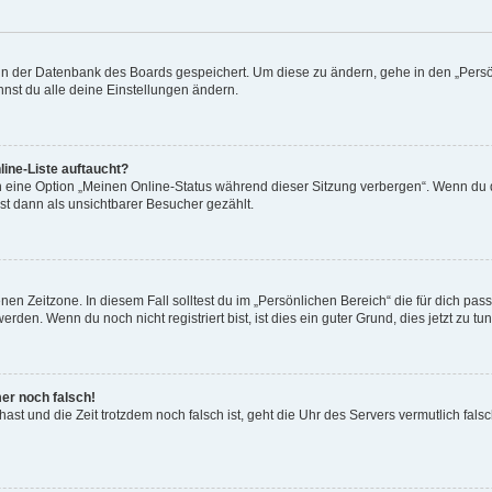
n in der Datenbank des Boards gespeichert. Um diese zu ändern, gehe in den „Persö
nst du alle deine Einstellungen ändern.
ine-Liste auftaucht?
n eine Option „Meinen Online-Status während dieser Sitzung verbergen“. Wenn du d
st dann als unsichtbarer Besucher gezählt.
en Zeitzone. In diesem Fall solltest du im „Persönlichen Bereich“ die für dich passe
den. Wenn du noch nicht registriert bist, ist dies ein guter Grund, dies jetzt zu tun
mer noch falsch!
t hast und die Zeit trotzdem noch falsch ist, geht die Uhr des Servers vermutlich fal