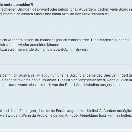
icht mehr anmelden?!
erschieden Gründen deaktiviert oder gelöscht hat. Außerdem löschen viele Boards r
triere dich einfach erneut und nimm aktiv an den Diskussionen teil!
 nicht wieder mitteilen, du kannst es jedoch zurücksetzen. Dies machst du, indem 
 dich schnell wieder anmelden können.
ückzusetzen, so wende dich an die Board-Administration.
en“ nicht auswählst, wirst du nur für eine Sitzung angemeldet. Dies verhindert 
leiben“ beim Anmelden auswählen. Dies ist nicht empfehlenswert, wenn du dich an
 steht, dann wurde sie vermutlich von der Board-Administration ausgeschaltet.
 hat und die dafür sorgen, dass du im Forum angemeldet bleibst. Außerdem ermögli
tiviert wurden. Wenn du Probleme bei der An- oder Abmeldung hast, kann es helfen