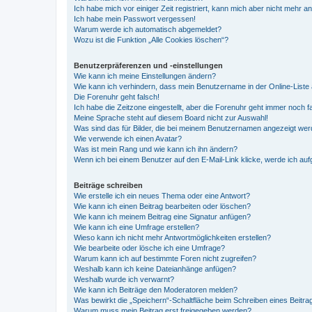
Ich habe mich vor einiger Zeit registriert, kann mich aber nicht mehr 
Ich habe mein Passwort vergessen!
Warum werde ich automatisch abgemeldet?
Wozu ist die Funktion „Alle Cookies löschen“?
Benutzerpräferenzen und -einstellungen
Wie kann ich meine Einstellungen ändern?
Wie kann ich verhindern, dass mein Benutzername in der Online-Liste 
Die Forenuhr geht falsch!
Ich habe die Zeitzone eingestellt, aber die Forenuhr geht immer noch f
Meine Sprache steht auf diesem Board nicht zur Auswahl!
Was sind das für Bilder, die bei meinem Benutzernamen angezeigt we
Wie verwende ich einen Avatar?
Was ist mein Rang und wie kann ich ihn ändern?
Wenn ich bei einem Benutzer auf den E-Mail-Link klicke, werde ich au
Beiträge schreiben
Wie erstelle ich ein neues Thema oder eine Antwort?
Wie kann ich einen Beitrag bearbeiten oder löschen?
Wie kann ich meinem Beitrag eine Signatur anfügen?
Wie kann ich eine Umfrage erstellen?
Wieso kann ich nicht mehr Antwortmöglichkeiten erstellen?
Wie bearbeite oder lösche ich eine Umfrage?
Warum kann ich auf bestimmte Foren nicht zugreifen?
Weshalb kann ich keine Dateianhänge anfügen?
Weshalb wurde ich verwarnt?
Wie kann ich Beiträge den Moderatoren melden?
Was bewirkt die „Speichern“-Schaltfläche beim Schreiben eines Beitra
Warum muss mein Beitrag erst freigegeben werden?