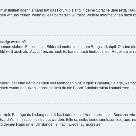
t installiert oder niemand hat das Forum bislang in deine Sprache übersetzt. Frag
, würden wir uns freuen, wenn du es übersetzen würdest. Weitere Informationen dazu
gezeigt werden?
amen stehen. Eines dieser Bilder ist meist mit deinem Rang verknüpft: Oft sind di
ld wird auch als „Avatar“ bezeichnet. Es handelt sich hierbei in der Regel um ein
 Avatar über eine der folgenden vier Methoden hinzufügen: Gravatar, Galerie, Rem
en Avatar benutzen kannst, solltest du die Board-Administration kontaktieren.
viele Beiträge du bislang erstellt hast oder identifizieren bestimmte Benutzer w
 Board-Administration festgelegt wurden. Bitte schreibe keine sinnlosen Beiträge
wird deinen Rang unter Umständen einfach wieder zurücksetzen.