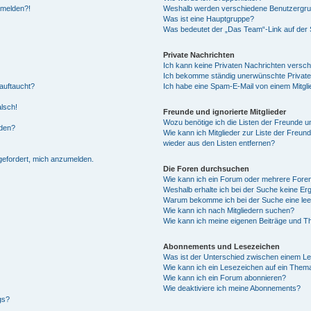
anmelden?!
Weshalb werden verschiedene Benutzergrupp
Was ist eine Hauptgruppe?
Was bedeutet der „Das Team“-Link auf der S
Private Nachrichten
Ich kann keine Privaten Nachrichten versch
Ich bekomme ständig unerwünschte Private
auftaucht?
Ich habe eine Spam-E-Mail von einem Mitgli
alsch!
Freunde und ignorierte Mitglieder
Wozu benötige ich die Listen der Freunde un
rden?
Wie kann ich Mitglieder zur Liste der Freund
wieder aus den Listen entfernen?
fgefordert, mich anzumelden.
Die Foren durchsuchen
Wie kann ich ein Forum oder mehrere For
Weshalb erhalte ich bei der Suche keine Er
Warum bekomme ich bei der Suche eine lee
Wie kann ich nach Mitgliedern suchen?
Wie kann ich meine eigenen Beiträge und T
Abonnements und Lesezeichen
Was ist der Unterschied zwischen einem L
Wie kann ich ein Lesezeichen auf ein Them
Wie kann ich ein Forum abonnieren?
Wie deaktiviere ich meine Abonnements?
gs?