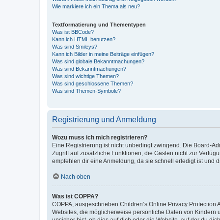
Wie markiere ich ein Thema als neu?
Textformatierung und Thementypen
Was ist BBCode?
Kann ich HTML benutzen?
Was sind Smileys?
Kann ich Bilder in meine Beiträge einfügen?
Was sind globale Bekanntmachungen?
Was sind Bekanntmachungen?
Was sind wichtige Themen?
Was sind geschlossene Themen?
Was sind Themen-Symbole?
Registrierung und Anmeldung
Wozu muss ich mich registrieren?
Eine Registrierung ist nicht unbedingt zwingend. Die Board-Admin
Zugriff auf zusätzliche Funktionen, die Gästen nicht zur Verfüg
empfehlen dir eine Anmeldung, da sie schnell erledigt ist und dir
Nach oben
Was ist COPPA?
COPPA, ausgeschrieben Children’s Online Privacy Protection Ac
Websites, die möglicherweise persönliche Daten von Kindern 
unsicher bist, ob dies auf dich oder die Website, auf der du dic