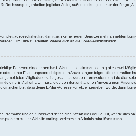
für Rechtsangelegenheiten jeglicher Art ist; außer solchen, die unter der Frage „
.
g komplett ausgeschaltet hat, damit sich keine neuen Benutzer mehr anmelden könn
 wurden. Um Hilfe zu erhalten, wende dich an die Board-Administration.
 richtige Passwort eingegeben hast. Wenn diese stimmen, dann gibt es zwei Mögl
tern oder deiner Erziehungsberechtigten den Anweisungen folgen, die du erhalten ha
u angemeldeten Mitglieder erst freigeschaltet werden – entweder musst du dies selbs
. Wenn du eine E-Mail erhalten hast, folge den dort enthaltenen Anweisungen. Ansons
 dir sicher bist, dass deine E-Mail-Adresse korrekt eingegeben wurde, dann kontak
Benutzername und dein Passwort richtig sind. Wenn dies der Fall ist, wende dich a
ionsproblem mit der Website vorliegt, welches ein Administrator lösen muss.