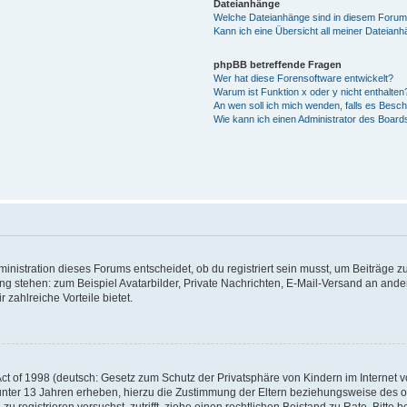
Dateianhänge
Welche Dateianhänge sind in diesem Forum
Kann ich eine Übersicht all meiner Dateian
phpBB betreffende Fragen
Wer hat diese Forensoftware entwickelt?
Warum ist Funktion x oder y nicht enthalten
An wen soll ich mich wenden, falls es Besc
Wie kann ich einen Administrator des Board
istration dieses Forums entscheidet, ob du registriert sein musst, um Beiträge zu s
ung stehen: zum Beispiel Avatarbilder, Private Nachrichten, E-Mail-Versand an ander
 zahlreiche Vorteile bietet.
t of 1998 (deutsch: Gesetz zum Schutz der Privatsphäre von Kindern im Internet vo
unter 13 Jahren erheben, hierzu die Zustimmung der Eltern beziehungsweise des o
h zu registrieren versuchst, zutrifft, ziehe einen rechtlichen Beistand zu Rate. Bit