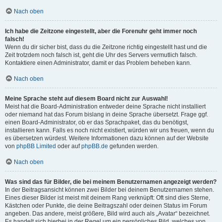
Nach oben
Ich habe die Zeitzone eingestellt, aber die Forenuhr geht immer noch
falsch!
Wenn du dir sicher bist, dass du die Zeitzone richtig eingestellt hast und die
Zeit trotzdem noch falsch ist, geht die Uhr des Servers vermutlich falsch.
Kontaktiere einen Administrator, damit er das Problem beheben kann.
Nach oben
Meine Sprache steht auf diesem Board nicht zur Auswahl!
Meist hat die Board-Administration entweder deine Sprache nicht installiert
oder niemand hat das Forum bislang in deine Sprache übersetzt. Frage ggf.
einen Board-Administrator, ob er das Sprachpaket, das du benötigst,
installieren kann. Falls es noch nicht existiert, würden wir uns freuen, wenn du
es übersetzen würdest. Weitere Informationen dazu können auf der Website
von
phpBB Limited
oder auf
phpBB.de
gefunden werden.
Nach oben
Was sind das für Bilder, die bei meinem Benutzernamen angezeigt werden?
In der Beitragsansicht können zwei Bilder bei deinem Benutzernamen stehen.
Eines dieser Bilder ist meist mit deinem Rang verknüpft: Oft sind dies Sterne,
Kästchen oder Punkte, die deine Beitragszahl oder deinen Status im Forum
angeben. Das andere, meist größere, Bild wird auch als „Avatar“ bezeichnet.
Es handelt sich hierbei in der Regel um ein persönliches Bild, welches von