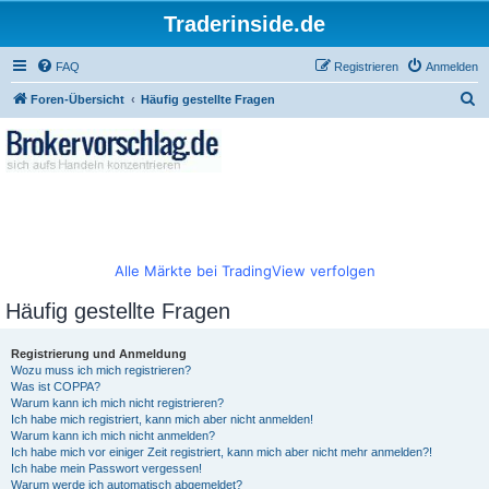
Traderinside.de
FAQ
Registrieren
Anmelden
S
Foren-Übersicht
Häufig gestellte Fragen
u
c
h
e
Alle Märkte bei TradingView verfolgen
Häufig gestellte Fragen
Registrierung und Anmeldung
Wozu muss ich mich registrieren?
Was ist COPPA?
Warum kann ich mich nicht registrieren?
Ich habe mich registriert, kann mich aber nicht anmelden!
Warum kann ich mich nicht anmelden?
Ich habe mich vor einiger Zeit registriert, kann mich aber nicht mehr anmelden?!
Ich habe mein Passwort vergessen!
Warum werde ich automatisch abgemeldet?