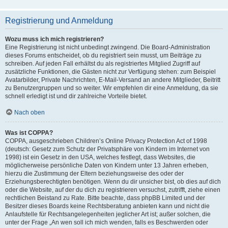
Registrierung und Anmeldung
Wozu muss ich mich registrieren?
Eine Registrierung ist nicht unbedingt zwingend. Die Board-Administration
dieses Forums entscheidet, ob du registriert sein musst, um Beiträge zu
schreiben. Auf jeden Fall erhältst du als registriertes Mitglied Zugriff auf
zusätzliche Funktionen, die Gästen nicht zur Verfügung stehen: zum Beispiel
Avatarbilder, Private Nachrichten, E-Mail-Versand an andere Mitglieder, Beitritt
zu Benutzergruppen und so weiter. Wir empfehlen dir eine Anmeldung, da sie
schnell erledigt ist und dir zahlreiche Vorteile bietet.
Nach oben
Was ist COPPA?
COPPA, ausgeschrieben Children’s Online Privacy Protection Act of 1998
(deutsch: Gesetz zum Schutz der Privatsphäre von Kindern im Internet von
1998) ist ein Gesetz in den USA, welches festlegt, dass Websites, die
möglicherweise persönliche Daten von Kindern unter 13 Jahren erheben,
hierzu die Zustimmung der Eltern beziehungsweise des oder der
Erziehungsberechtigten benötigen. Wenn du dir unsicher bist, ob dies auf dich
oder die Website, auf der du dich zu registrieren versuchst, zutrifft, ziehe einen
rechtlichen Beistand zu Rate. Bitte beachte, dass phpBB Limited und der
Besitzer dieses Boards keine Rechtsberatung anbieten kann und nicht die
Anlaufstelle für Rechtsangelegenheiten jeglicher Art ist; außer solchen, die
unter der Frage „An wen soll ich mich wenden, falls es Beschwerden oder