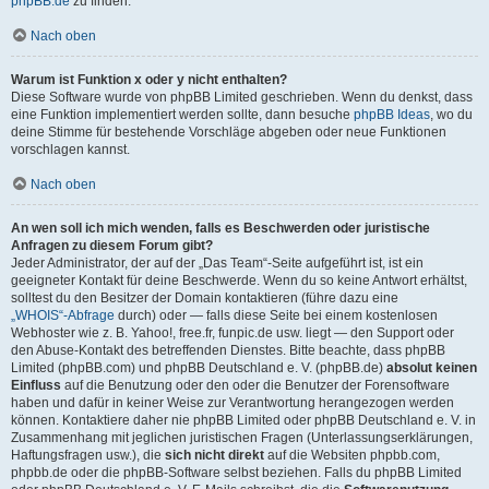
phpBB.de
zu finden.
Nach oben
Warum ist Funktion x oder y nicht enthalten?
Diese Software wurde von phpBB Limited geschrieben. Wenn du denkst, dass
eine Funktion implementiert werden sollte, dann besuche
phpBB Ideas
, wo du
deine Stimme für bestehende Vorschläge abgeben oder neue Funktionen
vorschlagen kannst.
Nach oben
An wen soll ich mich wenden, falls es Beschwerden oder juristische
Anfragen zu diesem Forum gibt?
Jeder Administrator, der auf der „Das Team“-Seite aufgeführt ist, ist ein
geeigneter Kontakt für deine Beschwerde. Wenn du so keine Antwort erhältst,
solltest du den Besitzer der Domain kontaktieren (führe dazu eine
„WHOIS“-Abfrage
durch) oder — falls diese Seite bei einem kostenlosen
Webhoster wie z. B. Yahoo!, free.fr, funpic.de usw. liegt — den Support oder
den Abuse-Kontakt des betreffenden Dienstes. Bitte beachte, dass phpBB
Limited (phpBB.com) und phpBB Deutschland e. V. (phpBB.de)
absolut keinen
Einfluss
auf die Benutzung oder den oder die Benutzer der Forensoftware
haben und dafür in keiner Weise zur Verantwortung herangezogen werden
können. Kontaktiere daher nie phpBB Limited oder phpBB Deutschland e. V. in
Zusammenhang mit jeglichen juristischen Fragen (Unterlassungserklärungen,
Haftungsfragen usw.), die
sich nicht direkt
auf die Websiten phpbb.com,
phpbb.de oder die phpBB-Software selbst beziehen. Falls du phpBB Limited