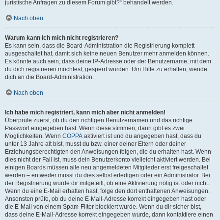
juristische Anfragen zu diesem Forum gibt?“ behandelt werden.
Nach oben
Warum kann ich mich nicht registrieren?
Es kann sein, dass die Board-Administration die Registrierung komplett
ausgeschaltet hat, damit sich keine neuen Benutzer mehr anmelden können.
Es könnte auch sein, dass deine IP-Adresse oder der Benutzername, mit dem
du dich registrieren möchtest, gesperrt wurden. Um Hilfe zu erhalten, wende
dich an die Board-Administration.
Nach oben
Ich habe mich registriert, kann mich aber nicht anmelden!
Überprüfe zuerst, ob du den richtigen Benutzernamen und das richtige
Passwort eingegeben hast. Wenn diese stimmen, dann gibt es zwei
Möglichkeiten. Wenn
COPPA
aktiviert ist und du angegeben hast, dass du
unter 13 Jahre alt bist, musst du bzw. einer deiner Eltern oder deiner
Erziehungsberechtigten den Anweisungen folgen, die du erhalten hast. Wenn
dies nicht der Fall ist, muss dein Benutzerkonto vielleicht aktiviert werden. Bei
einigen Boards müssen alle neu angemeldeten Mitglieder erst freigeschaltet
werden – entweder musst du dies selbst erledigen oder ein Administrator. Bei
der Registrierung wurde dir mitgeteilt, ob eine Aktivierung nötig ist oder nicht.
Wenn du eine E-Mail erhalten hast, folge den dort enthaltenen Anweisungen.
Ansonsten prüfe, ob du deine E-Mail-Adresse korrekt eingegeben hast oder
die E-Mail von einem Spam-Filter blockiert wurde. Wenn du dir sicher bist,
dass deine E-Mail-Adresse korrekt eingegeben wurde, dann kontaktiere einen