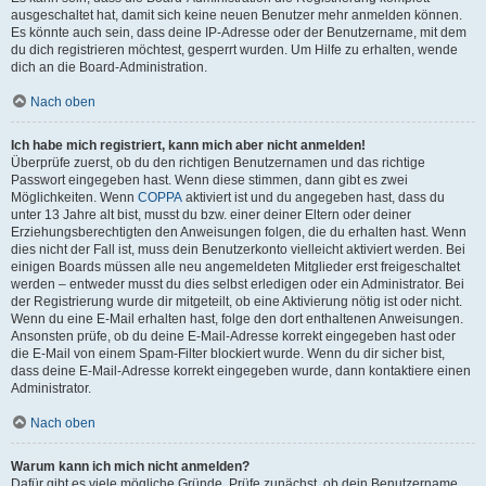
ausgeschaltet hat, damit sich keine neuen Benutzer mehr anmelden können.
Es könnte auch sein, dass deine IP-Adresse oder der Benutzername, mit dem
du dich registrieren möchtest, gesperrt wurden. Um Hilfe zu erhalten, wende
dich an die Board-Administration.
Nach oben
Ich habe mich registriert, kann mich aber nicht anmelden!
Überprüfe zuerst, ob du den richtigen Benutzernamen und das richtige
Passwort eingegeben hast. Wenn diese stimmen, dann gibt es zwei
Möglichkeiten. Wenn
COPPA
aktiviert ist und du angegeben hast, dass du
unter 13 Jahre alt bist, musst du bzw. einer deiner Eltern oder deiner
Erziehungsberechtigten den Anweisungen folgen, die du erhalten hast. Wenn
dies nicht der Fall ist, muss dein Benutzerkonto vielleicht aktiviert werden. Bei
einigen Boards müssen alle neu angemeldeten Mitglieder erst freigeschaltet
werden – entweder musst du dies selbst erledigen oder ein Administrator. Bei
der Registrierung wurde dir mitgeteilt, ob eine Aktivierung nötig ist oder nicht.
Wenn du eine E-Mail erhalten hast, folge den dort enthaltenen Anweisungen.
Ansonsten prüfe, ob du deine E-Mail-Adresse korrekt eingegeben hast oder
die E-Mail von einem Spam-Filter blockiert wurde. Wenn du dir sicher bist,
dass deine E-Mail-Adresse korrekt eingegeben wurde, dann kontaktiere einen
Administrator.
Nach oben
Warum kann ich mich nicht anmelden?
Dafür gibt es viele mögliche Gründe. Prüfe zunächst, ob dein Benutzername