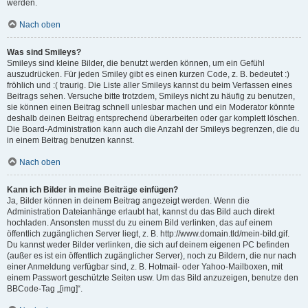
werden.
Nach oben
Was sind Smileys?
Smileys sind kleine Bilder, die benutzt werden können, um ein Gefühl
auszudrücken. Für jeden Smiley gibt es einen kurzen Code, z. B. bedeutet :)
fröhlich und :( traurig. Die Liste aller Smileys kannst du beim Verfassen eines
Beitrags sehen. Versuche bitte trotzdem, Smileys nicht zu häufig zu benutzen,
sie können einen Beitrag schnell unlesbar machen und ein Moderator könnte
deshalb deinen Beitrag entsprechend überarbeiten oder gar komplett löschen.
Die Board-Administration kann auch die Anzahl der Smileys begrenzen, die du
in einem Beitrag benutzen kannst.
Nach oben
Kann ich Bilder in meine Beiträge einfügen?
Ja, Bilder können in deinem Beitrag angezeigt werden. Wenn die
Administration Dateianhänge erlaubt hat, kannst du das Bild auch direkt
hochladen. Ansonsten musst du zu einem Bild verlinken, das auf einem
öffentlich zugänglichen Server liegt, z. B. http://www.domain.tld/mein-bild.gif.
Du kannst weder Bilder verlinken, die sich auf deinem eigenen PC befinden
(außer es ist ein öffentlich zugänglicher Server), noch zu Bildern, die nur nach
einer Anmeldung verfügbar sind, z. B. Hotmail- oder Yahoo-Mailboxen, mit
einem Passwort geschützte Seiten usw. Um das Bild anzuzeigen, benutze den
BBCode-Tag „[img]“.