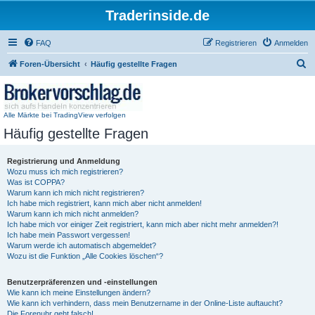
Traderinside.de
FAQ
Registrieren
Anmelden
S
Foren-Übersicht
Häufig gestellte Fragen
u
c
h
Alle Märkte bei TradingView verfolgen
Häufig gestellte Fragen
e
Registrierung und Anmeldung
Wozu muss ich mich registrieren?
Was ist COPPA?
Warum kann ich mich nicht registrieren?
Ich habe mich registriert, kann mich aber nicht anmelden!
Warum kann ich mich nicht anmelden?
Ich habe mich vor einiger Zeit registriert, kann mich aber nicht mehr anmelden?!
Ich habe mein Passwort vergessen!
Warum werde ich automatisch abgemeldet?
Wozu ist die Funktion „Alle Cookies löschen“?
Benutzerpräferenzen und -einstellungen
Wie kann ich meine Einstellungen ändern?
Wie kann ich verhindern, dass mein Benutzername in der Online-Liste auftaucht?
Die Forenuhr geht falsch!