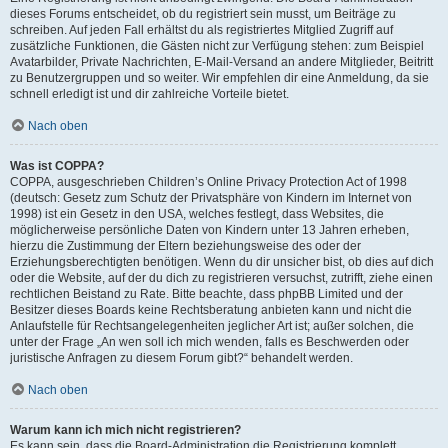
dieses Forums entscheidet, ob du registriert sein musst, um Beiträge zu
schreiben. Auf jeden Fall erhältst du als registriertes Mitglied Zugriff auf
zusätzliche Funktionen, die Gästen nicht zur Verfügung stehen: zum Beispiel
Avatarbilder, Private Nachrichten, E-Mail-Versand an andere Mitglieder, Beitritt
zu Benutzergruppen und so weiter. Wir empfehlen dir eine Anmeldung, da sie
schnell erledigt ist und dir zahlreiche Vorteile bietet.
Nach oben
Was ist COPPA?
COPPA, ausgeschrieben Children’s Online Privacy Protection Act of 1998
(deutsch: Gesetz zum Schutz der Privatsphäre von Kindern im Internet von
1998) ist ein Gesetz in den USA, welches festlegt, dass Websites, die
möglicherweise persönliche Daten von Kindern unter 13 Jahren erheben,
hierzu die Zustimmung der Eltern beziehungsweise des oder der
Erziehungsberechtigten benötigen. Wenn du dir unsicher bist, ob dies auf dich
oder die Website, auf der du dich zu registrieren versuchst, zutrifft, ziehe einen
rechtlichen Beistand zu Rate. Bitte beachte, dass phpBB Limited und der
Besitzer dieses Boards keine Rechtsberatung anbieten kann und nicht die
Anlaufstelle für Rechtsangelegenheiten jeglicher Art ist; außer solchen, die
unter der Frage „An wen soll ich mich wenden, falls es Beschwerden oder
juristische Anfragen zu diesem Forum gibt?“ behandelt werden.
Nach oben
Warum kann ich mich nicht registrieren?
Es kann sein, dass die Board-Administration die Registrierung komplett