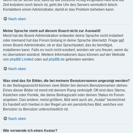
Wenn du dir sicher bist, dass du die Zeitzone richtig eingestellt hast und die
Zeit trotzdem noch falsch ist, geht die Uhr des Servers vermutlich falsch.
Kontaktiere einen Administrator, damit er das Problem beheben kann.
Nach oben
Meine Sprache steht auf diesem Board nicht zur Auswahl!
Meist hat die Board-Administration entweder deine Sprache nicht installiert
oder niemand hat das Forum bislang in deine Sprache übersetzt. Frage ggf.
einen Board-Administrator, ob er das Sprachpaket, das du benötigst,
installieren kann. Falls es noch nicht existiert, würden wir uns freuen, wenn du
es übersetzen würdest. Weitere Informationen dazu können auf der Website
von
phpBB Limited
oder auf
phpBB.de
gefunden werden.
Nach oben
Was sind das für Bilder, die bei meinem Benutzernamen angezeigt werden?
In der Beitragsansicht können zwei Bilder bei deinem Benutzernamen stehen.
Eines dieser Bilder ist meist mit deinem Rang verknüpft: Oft sind dies Sterne,
Kästchen oder Punkte, die deine Beitragszahl oder deinen Status im Forum
angeben. Das andere, meist größere, Bild wird auch als „Avatar“ bezeichnet.
Es handelt sich hierbei in der Regel um ein persönliches Bild, welches von
Benutzer zu Benutzer unterschiedlich ist.
Nach oben
Wie verwende ich einen Avatar?