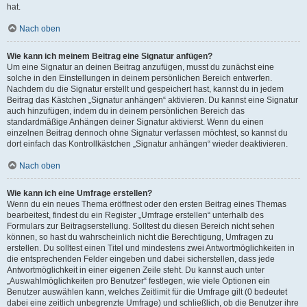
hat.
Nach oben
Wie kann ich meinem Beitrag eine Signatur anfügen?
Um eine Signatur an deinen Beitrag anzufügen, musst du zunächst eine
solche in den Einstellungen in deinem persönlichen Bereich entwerfen.
Nachdem du die Signatur erstellt und gespeichert hast, kannst du in jedem
Beitrag das Kästchen „Signatur anhängen“ aktivieren. Du kannst eine Signatur
auch hinzufügen, indem du in deinem persönlichen Bereich das
standardmäßige Anhängen deiner Signatur aktivierst. Wenn du einen
einzelnen Beitrag dennoch ohne Signatur verfassen möchtest, so kannst du
dort einfach das Kontrollkästchen „Signatur anhängen“ wieder deaktivieren.
Nach oben
Wie kann ich eine Umfrage erstellen?
Wenn du ein neues Thema eröffnest oder den ersten Beitrag eines Themas
bearbeitest, findest du ein Register „Umfrage erstellen“ unterhalb des
Formulars zur Beitragserstellung. Solltest du diesen Bereich nicht sehen
können, so hast du wahrscheinlich nicht die Berechtigung, Umfragen zu
erstellen. Du solltest einen Titel und mindestens zwei Antwortmöglichkeiten in
die entsprechenden Felder eingeben und dabei sicherstellen, dass jede
Antwortmöglichkeit in einer eigenen Zeile steht. Du kannst auch unter
„Auswahlmöglichkeiten pro Benutzer“ festlegen, wie viele Optionen ein
Benutzer auswählen kann, welches Zeitlimit für die Umfrage gilt (0 bedeutet
dabei eine zeitlich unbegrenzte Umfrage) und schließlich, ob die Benutzer ihre