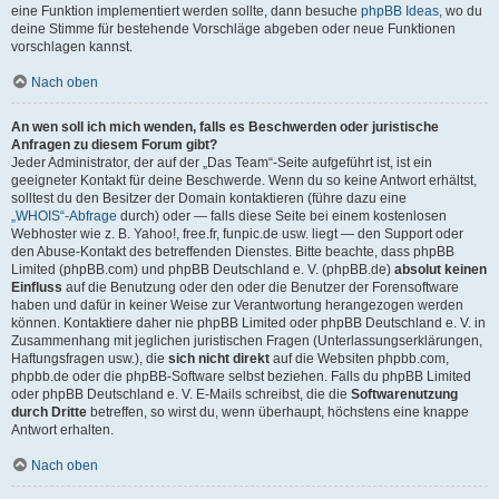
eine Funktion implementiert werden sollte, dann besuche
phpBB Ideas
, wo du
deine Stimme für bestehende Vorschläge abgeben oder neue Funktionen
vorschlagen kannst.
Nach oben
An wen soll ich mich wenden, falls es Beschwerden oder juristische
Anfragen zu diesem Forum gibt?
Jeder Administrator, der auf der „Das Team“-Seite aufgeführt ist, ist ein
geeigneter Kontakt für deine Beschwerde. Wenn du so keine Antwort erhältst,
solltest du den Besitzer der Domain kontaktieren (führe dazu eine
„WHOIS“-Abfrage
durch) oder — falls diese Seite bei einem kostenlosen
Webhoster wie z. B. Yahoo!, free.fr, funpic.de usw. liegt — den Support oder
den Abuse-Kontakt des betreffenden Dienstes. Bitte beachte, dass phpBB
Limited (phpBB.com) und phpBB Deutschland e. V. (phpBB.de)
absolut keinen
Einfluss
auf die Benutzung oder den oder die Benutzer der Forensoftware
haben und dafür in keiner Weise zur Verantwortung herangezogen werden
können. Kontaktiere daher nie phpBB Limited oder phpBB Deutschland e. V. in
Zusammenhang mit jeglichen juristischen Fragen (Unterlassungserklärungen,
Haftungsfragen usw.), die
sich nicht direkt
auf die Websiten phpbb.com,
phpbb.de oder die phpBB-Software selbst beziehen. Falls du phpBB Limited
oder phpBB Deutschland e. V. E-Mails schreibst, die die
Softwarenutzung
durch Dritte
betreffen, so wirst du, wenn überhaupt, höchstens eine knappe
Antwort erhalten.
Nach oben