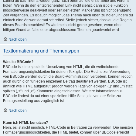
kannst du das Thema wieder ganz nach oben auf die erste Seite des Forums
holen. Wenn du den entsprechenden Link nicht siehst, dann ist die Funktion
möglicherweise deaktiviert oder seit der letzten Markierung ist nicht genügend
Zeit vergangen. Es ist auch möglich, das Thema nach oben zu holen, indem du
einfach eine Antwort darauf schreibst. Stelle jedoch sicher, dass du die Regeln
dieses Boards beachtest! Es wird meist nicht gerne gesehen, wenn ohne
triftigen Grund auf alte oder abgeschlossene Themen geantwortet wird.
Nach oben
Textformatierung und Thementypen
Was ist BBCode?
BBCode ist eine spezielle Umsetzung von HTML, die dir weitreichende
Formatierungsmöglichkeiten für deinen Text gibt. Die Rechte zur Verwendung
von BBCode werden durch die Board-Administration vergeben, können jedoch
auch durch dich für jeden einzelnen Beitrag deaktiviert werden. BBCode ist
ähnlich wie HTML aufgebaut, jedoch werden Tags von eckigen („[“ und „]“) statt
spitzen („<“ und „>“) Klammern eingeschlossen. Weitere Informationen zu
BBCode findest du auf einer speziellen Hilfe-Seite, die von der Seite zur
Beitragserstellung aus zugänglich ist.
Nach oben
Kann ich HTML benutzen?
Nein, es ist nicht möglich, HTML-Code in Beiträgen zu verwenden. Die meisten
Formatierungsmöglichkeiten, die HTML bietet, können über BBCode erreicht