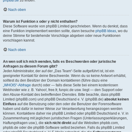
phpBB.de
zu finden.
Nach oben
Warum ist Funktion x oder y nicht enthalten?
Diese Software wurde von phpBB Limited geschrieben. Wenn du denkst, dass
eine Funktion implementiert werden sollte, dann besuche
phpBB Ideas
, wo du
deine Stimme für bestehende Vorschläge abgeben oder neue Funktionen
vorschlagen kannst.
Nach oben
An wen soll ich mich wenden, falls es Beschwerden oder juristische
Anfragen zu diesem Forum gibt?
Jeder Administrator, der auf der „Das Team“-Seite aufgeführt ist, ist ein
geeigneter Kontakt für deine Beschwerde. Wenn du so keine Antwort erhältst,
solltest du den Besitzer der Domain kontaktieren (führe dazu eine
„WHOIS“-Abfrage
durch) oder — falls diese Seite bei einem kostenlosen
Webhoster wie z. B. Yahoo!, free.fr, funpic.de usw. liegt — den Support oder
den Abuse-Kontakt des betreffenden Dienstes. Bitte beachte, dass phpBB
Limited (phpBB.com) und phpBB Deutschland e. V. (phpBB.de)
absolut keinen
Einfluss
auf die Benutzung oder den oder die Benutzer der Forensoftware
haben und dafür in keiner Weise zur Verantwortung herangezogen werden
können. Kontaktiere daher nie phpBB Limited oder phpBB Deutschland e. V. in
Zusammenhang mit jeglichen juristischen Fragen (Unterlassungserklärungen,
Haftungsfragen usw.), die
sich nicht direkt
auf die Websiten phpbb.com,
phpbb.de oder die phpBB-Software selbst beziehen. Falls du phpBB Limited