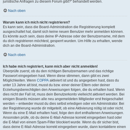
juristische Anfragen zu diesem Forum gibt?“ behandelt werden.
Nach oben
Warum kann ich mich nicht registrieren?
Es kann sein, dass die Board-Administration die Registrierung komplett
ausgeschaltet hat, damit sich keine neuen Benutzer mehr anmelden können.
Es könnte auch sein, dass deine IP-Adresse oder der Benutzername, mit dem
du dich registrieren möchtest, gesperrt wurden. Um Hilfe zu erhalten, wende
dich an die Board-Administration.
Nach oben
Ich habe mich registriert, kann mich aber nicht anmelden!
Überprüfe zuerst, ob du den richtigen Benutzernamen und das richtige
Passwort eingegeben hast. Wenn diese stimmen, dann gibt es zwei
Möglichkeiten. Wenn
COPPA
aktiviert ist und du angegeben hast, dass du
unter 13 Jahre alt bist, musst du bzw. einer deiner Eltern oder deiner
Erziehungsberechtigten den Anweisungen folgen, die du erhalten hast. Wenn
dies nicht der Fall ist, muss dein Benutzerkonto vielleicht aktiviert werden. Bei
einigen Boards müssen alle neu angemeldeten Mitglieder erst freigeschaltet
werden – entweder musst du dies selbst erledigen oder ein Administrator. Bei
der Registrierung wurde dir mitgeteilt, ob eine Aktivierung nötig ist oder nicht.
Wenn du eine E-Mail erhalten hast, folge den dort enthaltenen Anweisungen.
Ansonsten prüfe, ob du deine E-Mail-Adresse korrekt eingegeben hast oder
die E-Mail von einem Spam-Filter blockiert wurde. Wenn du dir sicher bist,
dass deine E-Mail-Adresse korrekt eingegeben wurde, dann kontaktiere einen