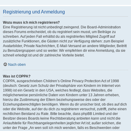
Registrierung und Anmeldung
Wozu muss ich mich registrieren?
Eine Registrierung ist nicht unbedingt zwingend. Die Board-Administration
dieses Forums entscheidet, ob du registriert sein musst, um Beiträge zu
schreiben. Auf jeden Fall erhältst du als registriertes Mitglied Zugriff auf
zusätzliche Funktionen, die Gästen nicht zur Verfügung stehen: zum Beispiel
Avatarbilder, Private Nachrichten, E-Mail-Versand an andere Mitglieder, Beitritt
zu Benutzergruppen und so weiter. Wir empfehlen dir eine Anmeldung, da sie
schnell erledigt ist und dir zahlreiche Vorteile bietet.
Nach oben
Was ist COPPA?
COPPA, ausgeschrieben Children’s Online Privacy Protection Act of 1998
(deutsch: Gesetz zum Schutz der Privatsphäre von Kindern im Internet von
1998) ist ein Gesetz in den USA, welches festlegt, dass Websites, die
möglicherweise persönliche Daten von Kindern unter 13 Jahren erheben,
hierzu die Zustimmung der Eltern beziehungsweise des oder der
Erziehungsberechtigten benötigen. Wenn du dir unsicher bist, ob dies auf dich
oder die Website, auf der du dich zu registrieren versuchst, zutrifft, ziehe einen
rechtlichen Beistand zu Rate. Bitte beachte, dass phpBB Limited und der
Besitzer dieses Boards keine Rechtsberatung anbieten kann und nicht die
Anlaufstelle für Rechtsangelegenheiten jeglicher Art ist; außer solchen, die
unter der Frage „An wen soll ich mich wenden, falls es Beschwerden oder