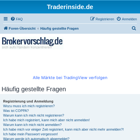
Traderinside.de
FAQ
Registrieren
Anmelden
S
Foren-Übersicht
Häufig gestellte Fragen
u
c
h
e
Alle Märkte bei TradingView verfolgen
Häufig gestellte Fragen
Registrierung und Anmeldung
Wozu muss ich mich registrieren?
Was ist COPPA?
Warum kann ich mich nicht registrieren?
Ich habe mich registriert, kann mich aber nicht anmelden!
Warum kann ich mich nicht anmelden?
Ich habe mich vor einiger Zeit registriert, kann mich aber nicht mehr anmelden?!
Ich habe mein Passwort vergessen!
Warum werde ich automatisch abgemeldet?