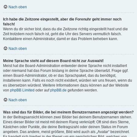
Nach oben
Ich habe die Zeitzone eingestellt, aber die Forenuhr geht immer noch
falsch!
Wenn du dir sicher bist, dass du die Zeitzone richtig eingestellt hast und die
Zeit trotzdem noch falsch ist, geht die Uhr des Servers vermutlich falsch.
Kontaktiere einen Administrator, damit er das Problem beheben kann.
Nach oben
Meine Sprache steht auf diesem Board nicht zur Auswahl!
Meist hat die Board-Administration entweder deine Sprache nicht installiert
oder niemand hat das Forum bislang in deine Sprache übersetzt. Frage ggf.
einen Board-Administrator, ob er das Sprachpaket, das du benötigst,
installieren kann. Falls es noch nicht existiert, würden wir uns freuen, wenn du
es übersetzen würdest. Weitere Informationen dazu können auf der Website
von
phpBB Limited
oder auf
phpBB.de
gefunden werden.
Nach oben
Was sind das für Bilder, die bei meinem Benutzernamen angezeigt werden?
In der Beitragsansicht können zwei Bilder bei deinem Benutzernamen stehen.
Eines dieser Bilder ist meist mit deinem Rang verknüpft: Oft sind dies Sterne,
Kästchen oder Punkte, die deine Beitragszahl oder deinen Status im Forum
angeben. Das andere, meist größere, Bild wird auch als „Avatar“ bezeichnet.
Es handelt sich hierbei in der Regel um ein persönliches Bild, welches von