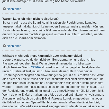
juristische Anfragen zu diesem Forum gibt?“ behandelt werden.
Nach oben
Warum kann ich mich nicht registrieren?
Es kann sein, dass die Board-Administration die Registrierung komplett
ausgeschaltet hat, damit sich keine neuen Benutzer mehr anmelden können.
Es könnte auch sein, dass deine IP-Adresse oder der Benutzername, mit dem
du dich registrieren möchtest, gesperrt wurden. Um Hilfe zu erhalten, wende
dich an die Board-Administration.
Nach oben
Ich habe mich registriert, kann mich aber nicht anmelden!
Überprüfe zuerst, ob du den richtigen Benutzernamen und das richtige
Passwort eingegeben hast. Wenn diese stimmen, dann gibt es zwei
Möglichkeiten. Wenn
COPPA
aktiviert ist und du angegeben hast, dass du
unter 13 Jahre alt bist, musst du bzw. einer deiner Eltern oder deiner
Erziehungsberechtigten den Anweisungen folgen, die du erhalten hast. Wenn
dies nicht der Fall ist, muss dein Benutzerkonto vielleicht aktiviert werden. Bei
einigen Boards müssen alle neu angemeldeten Mitglieder erst freigeschaltet
werden – entweder musst du dies selbst erledigen oder ein Administrator. Bei
der Registrierung wurde dir mitgeteilt, ob eine Aktivierung nötig ist oder nicht.
Wenn du eine E-Mail erhalten hast, folge den dort enthaltenen Anweisungen.
Ansonsten prüfe, ob du deine E-Mail-Adresse korrekt eingegeben hast oder
die E-Mail von einem Spam-Filter blockiert wurde. Wenn du dir sicher bist,
dass deine E-Mail-Adresse korrekt eingegeben wurde, dann kontaktiere einen