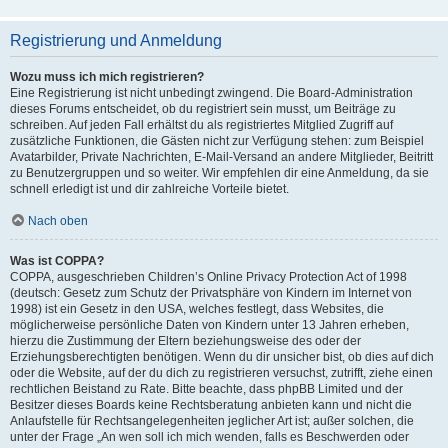
Registrierung und Anmeldung
Wozu muss ich mich registrieren?
Eine Registrierung ist nicht unbedingt zwingend. Die Board-Administration
dieses Forums entscheidet, ob du registriert sein musst, um Beiträge zu
schreiben. Auf jeden Fall erhältst du als registriertes Mitglied Zugriff auf
zusätzliche Funktionen, die Gästen nicht zur Verfügung stehen: zum Beispiel
Avatarbilder, Private Nachrichten, E-Mail-Versand an andere Mitglieder, Beitritt
zu Benutzergruppen und so weiter. Wir empfehlen dir eine Anmeldung, da sie
schnell erledigt ist und dir zahlreiche Vorteile bietet.
Nach oben
Was ist COPPA?
COPPA, ausgeschrieben Children’s Online Privacy Protection Act of 1998
(deutsch: Gesetz zum Schutz der Privatsphäre von Kindern im Internet von
1998) ist ein Gesetz in den USA, welches festlegt, dass Websites, die
möglicherweise persönliche Daten von Kindern unter 13 Jahren erheben,
hierzu die Zustimmung der Eltern beziehungsweise des oder der
Erziehungsberechtigten benötigen. Wenn du dir unsicher bist, ob dies auf dich
oder die Website, auf der du dich zu registrieren versuchst, zutrifft, ziehe einen
rechtlichen Beistand zu Rate. Bitte beachte, dass phpBB Limited und der
Besitzer dieses Boards keine Rechtsberatung anbieten kann und nicht die
Anlaufstelle für Rechtsangelegenheiten jeglicher Art ist; außer solchen, die
unter der Frage „An wen soll ich mich wenden, falls es Beschwerden oder