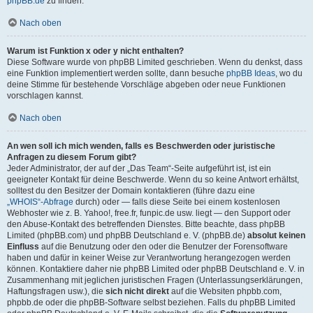
phpBB.de
zu finden.
Nach oben
Warum ist Funktion x oder y nicht enthalten?
Diese Software wurde von phpBB Limited geschrieben. Wenn du denkst, dass
eine Funktion implementiert werden sollte, dann besuche
phpBB Ideas
, wo du
deine Stimme für bestehende Vorschläge abgeben oder neue Funktionen
vorschlagen kannst.
Nach oben
An wen soll ich mich wenden, falls es Beschwerden oder juristische
Anfragen zu diesem Forum gibt?
Jeder Administrator, der auf der „Das Team“-Seite aufgeführt ist, ist ein
geeigneter Kontakt für deine Beschwerde. Wenn du so keine Antwort erhältst,
solltest du den Besitzer der Domain kontaktieren (führe dazu eine
„WHOIS“-Abfrage
durch) oder — falls diese Seite bei einem kostenlosen
Webhoster wie z. B. Yahoo!, free.fr, funpic.de usw. liegt — den Support oder
den Abuse-Kontakt des betreffenden Dienstes. Bitte beachte, dass phpBB
Limited (phpBB.com) und phpBB Deutschland e. V. (phpBB.de)
absolut keinen
Einfluss
auf die Benutzung oder den oder die Benutzer der Forensoftware
haben und dafür in keiner Weise zur Verantwortung herangezogen werden
können. Kontaktiere daher nie phpBB Limited oder phpBB Deutschland e. V. in
Zusammenhang mit jeglichen juristischen Fragen (Unterlassungserklärungen,
Haftungsfragen usw.), die
sich nicht direkt
auf die Websiten phpbb.com,
phpbb.de oder die phpBB-Software selbst beziehen. Falls du phpBB Limited