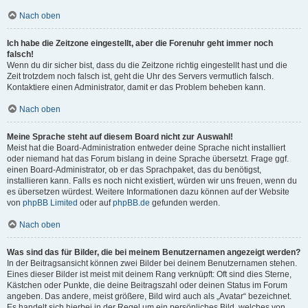
Nach oben
Ich habe die Zeitzone eingestellt, aber die Forenuhr geht immer noch
falsch!
Wenn du dir sicher bist, dass du die Zeitzone richtig eingestellt hast und die
Zeit trotzdem noch falsch ist, geht die Uhr des Servers vermutlich falsch.
Kontaktiere einen Administrator, damit er das Problem beheben kann.
Nach oben
Meine Sprache steht auf diesem Board nicht zur Auswahl!
Meist hat die Board-Administration entweder deine Sprache nicht installiert
oder niemand hat das Forum bislang in deine Sprache übersetzt. Frage ggf.
einen Board-Administrator, ob er das Sprachpaket, das du benötigst,
installieren kann. Falls es noch nicht existiert, würden wir uns freuen, wenn du
es übersetzen würdest. Weitere Informationen dazu können auf der Website
von
phpBB Limited
oder auf
phpBB.de
gefunden werden.
Nach oben
Was sind das für Bilder, die bei meinem Benutzernamen angezeigt werden?
In der Beitragsansicht können zwei Bilder bei deinem Benutzernamen stehen.
Eines dieser Bilder ist meist mit deinem Rang verknüpft: Oft sind dies Sterne,
Kästchen oder Punkte, die deine Beitragszahl oder deinen Status im Forum
angeben. Das andere, meist größere, Bild wird auch als „Avatar“ bezeichnet.
Es handelt sich hierbei in der Regel um ein persönliches Bild, welches von