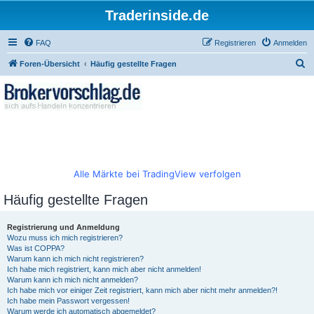
Traderinside.de
FAQ
Registrieren
Anmelden
S
Foren-Übersicht
Häufig gestellte Fragen
u
c
h
e
Alle Märkte bei TradingView verfolgen
Häufig gestellte Fragen
Registrierung und Anmeldung
Wozu muss ich mich registrieren?
Was ist COPPA?
Warum kann ich mich nicht registrieren?
Ich habe mich registriert, kann mich aber nicht anmelden!
Warum kann ich mich nicht anmelden?
Ich habe mich vor einiger Zeit registriert, kann mich aber nicht mehr anmelden?!
Ich habe mein Passwort vergessen!
Warum werde ich automatisch abgemeldet?