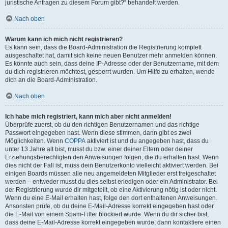
juristische Anfragen zu diesem Forum gibt?“ behandelt werden.
Nach oben
Warum kann ich mich nicht registrieren?
Es kann sein, dass die Board-Administration die Registrierung komplett
ausgeschaltet hat, damit sich keine neuen Benutzer mehr anmelden können.
Es könnte auch sein, dass deine IP-Adresse oder der Benutzername, mit dem
du dich registrieren möchtest, gesperrt wurden. Um Hilfe zu erhalten, wende
dich an die Board-Administration.
Nach oben
Ich habe mich registriert, kann mich aber nicht anmelden!
Überprüfe zuerst, ob du den richtigen Benutzernamen und das richtige
Passwort eingegeben hast. Wenn diese stimmen, dann gibt es zwei
Möglichkeiten. Wenn
COPPA
aktiviert ist und du angegeben hast, dass du
unter 13 Jahre alt bist, musst du bzw. einer deiner Eltern oder deiner
Erziehungsberechtigten den Anweisungen folgen, die du erhalten hast. Wenn
dies nicht der Fall ist, muss dein Benutzerkonto vielleicht aktiviert werden. Bei
einigen Boards müssen alle neu angemeldeten Mitglieder erst freigeschaltet
werden – entweder musst du dies selbst erledigen oder ein Administrator. Bei
der Registrierung wurde dir mitgeteilt, ob eine Aktivierung nötig ist oder nicht.
Wenn du eine E-Mail erhalten hast, folge den dort enthaltenen Anweisungen.
Ansonsten prüfe, ob du deine E-Mail-Adresse korrekt eingegeben hast oder
die E-Mail von einem Spam-Filter blockiert wurde. Wenn du dir sicher bist,
dass deine E-Mail-Adresse korrekt eingegeben wurde, dann kontaktiere einen