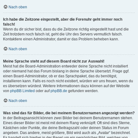
Nach oben
Ich habe die Zeitzone eingestellt, aber die Forenuhr geht immer noch
falsch!
Wenn du dir sicher bist, dass du die Zeitzone richtig eingestellt hast und die
Zeit trotzdem noch falsch ist, geht die Uhr des Servers vermutlich falsch.
Kontaktiere einen Administrator, damit er das Problem beheben kann.
Nach oben
Meine Sprache steht auf diesem Board nicht zur Auswahl!
Meist hat die Board-Administration entweder deine Sprache nicht installiert
oder niemand hat das Forum bislang in deine Sprache übersetzt. Frage ggf.
einen Board-Administrator, ob er das Sprachpaket, das du benötigst,
installieren kann. Falls es noch nicht existiert, würden wir uns freuen, wenn du
es übersetzen würdest. Weitere Informationen dazu können auf der Website
von
phpBB Limited
oder auf
phpBB.de
gefunden werden.
Nach oben
Was sind das für Bilder, die bei meinem Benutzernamen angezeigt werden?
In der Beitragsansicht können zwei Bilder bei deinem Benutzernamen stehen.
Eines dieser Bilder ist meist mit deinem Rang verknüpft: Oft sind dies Sterne,
Kästchen oder Punkte, die deine Beitragszahl oder deinen Status im Forum
angeben. Das andere, meist größere, Bild wird auch als „Avatar“ bezeichnet.
Es handelt sich hierbei in der Regel um ein persönliches Bild, welches von