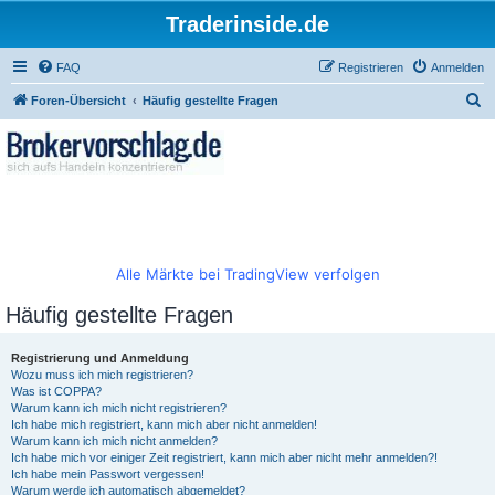
Traderinside.de
FAQ
Registrieren
Anmelden
S
Foren-Übersicht
Häufig gestellte Fragen
u
c
h
e
Alle Märkte bei TradingView verfolgen
Häufig gestellte Fragen
Registrierung und Anmeldung
Wozu muss ich mich registrieren?
Was ist COPPA?
Warum kann ich mich nicht registrieren?
Ich habe mich registriert, kann mich aber nicht anmelden!
Warum kann ich mich nicht anmelden?
Ich habe mich vor einiger Zeit registriert, kann mich aber nicht mehr anmelden?!
Ich habe mein Passwort vergessen!
Warum werde ich automatisch abgemeldet?