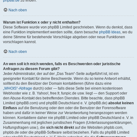
phpBB.de
zu finden.
Nach oben
Warum ist Funktion x oder y nicht enthalten?
Diese Software wurde von phpBB Limited geschrieben. Wenn du denkst, dass
eine Funktion implementiert werden sollte, dann besuche
phpBB Ideas
, wo du
deine Stimme für bestehende Vorschläge abgeben oder neue Funktionen
vorschlagen kannst.
Nach oben
An wen soll ich mich wenden, falls es Beschwerden oder juristische
Anfragen zu diesem Forum gibt?
Jeder Administrator, der auf der „Das Team“-Seite aufgeführt ist, ist ein
geeigneter Kontakt für deine Beschwerde. Wenn du so keine Antwort erhältst,
solltest du den Besitzer der Domain kontaktieren (führe dazu eine
„WHOIS“-Abfrage
durch) oder — falls diese Seite bei einem kostenlosen
Webhoster wie z. B. Yahoo!, free.fr, funpic.de usw. liegt — den Support oder
den Abuse-Kontakt des betreffenden Dienstes. Bitte beachte, dass phpBB
Limited (phpBB.com) und phpBB Deutschland e. V. (phpBB.de)
absolut keinen
Einfluss
auf die Benutzung oder den oder die Benutzer der Forensoftware
haben und dafür in keiner Weise zur Verantwortung herangezogen werden
können. Kontaktiere daher nie phpBB Limited oder phpBB Deutschland e. V. in
Zusammenhang mit jeglichen juristischen Fragen (Unterlassungserklärungen,
Haftungsfragen usw.), die
sich nicht direkt
auf die Websiten phpbb.com,
phpbb.de oder die phpBB-Software selbst beziehen. Falls du phpBB Limited