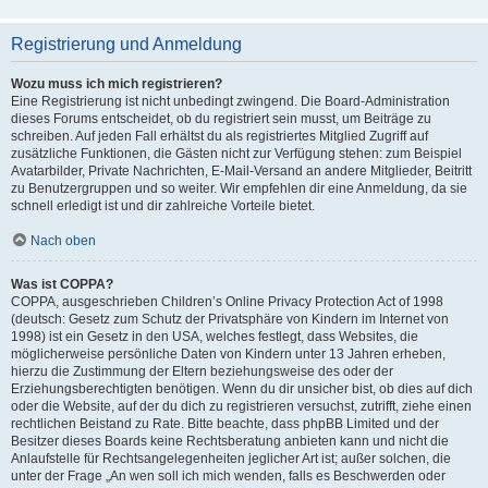
Registrierung und Anmeldung
Wozu muss ich mich registrieren?
Eine Registrierung ist nicht unbedingt zwingend. Die Board-Administration
dieses Forums entscheidet, ob du registriert sein musst, um Beiträge zu
schreiben. Auf jeden Fall erhältst du als registriertes Mitglied Zugriff auf
zusätzliche Funktionen, die Gästen nicht zur Verfügung stehen: zum Beispiel
Avatarbilder, Private Nachrichten, E-Mail-Versand an andere Mitglieder, Beitritt
zu Benutzergruppen und so weiter. Wir empfehlen dir eine Anmeldung, da sie
schnell erledigt ist und dir zahlreiche Vorteile bietet.
Nach oben
Was ist COPPA?
COPPA, ausgeschrieben Children’s Online Privacy Protection Act of 1998
(deutsch: Gesetz zum Schutz der Privatsphäre von Kindern im Internet von
1998) ist ein Gesetz in den USA, welches festlegt, dass Websites, die
möglicherweise persönliche Daten von Kindern unter 13 Jahren erheben,
hierzu die Zustimmung der Eltern beziehungsweise des oder der
Erziehungsberechtigten benötigen. Wenn du dir unsicher bist, ob dies auf dich
oder die Website, auf der du dich zu registrieren versuchst, zutrifft, ziehe einen
rechtlichen Beistand zu Rate. Bitte beachte, dass phpBB Limited und der
Besitzer dieses Boards keine Rechtsberatung anbieten kann und nicht die
Anlaufstelle für Rechtsangelegenheiten jeglicher Art ist; außer solchen, die
unter der Frage „An wen soll ich mich wenden, falls es Beschwerden oder