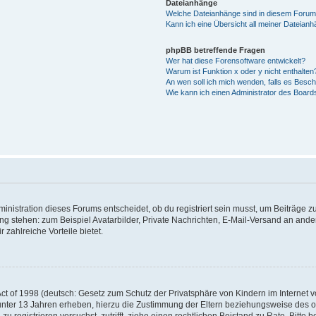
Dateianhänge
Welche Dateianhänge sind in diesem Forum
Kann ich eine Übersicht all meiner Dateian
phpBB betreffende Fragen
Wer hat diese Forensoftware entwickelt?
Warum ist Funktion x oder y nicht enthalten
An wen soll ich mich wenden, falls es Besc
Wie kann ich einen Administrator des Board
istration dieses Forums entscheidet, ob du registriert sein musst, um Beiträge zu s
ung stehen: zum Beispiel Avatarbilder, Private Nachrichten, E-Mail-Versand an ander
 zahlreiche Vorteile bietet.
t of 1998 (deutsch: Gesetz zum Schutz der Privatsphäre von Kindern im Internet vo
unter 13 Jahren erheben, hierzu die Zustimmung der Eltern beziehungsweise des o
h zu registrieren versuchst, zutrifft, ziehe einen rechtlichen Beistand zu Rate. Bit