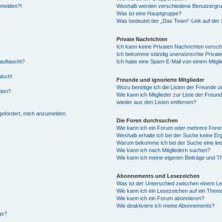
anmelden?!
Weshalb werden verschiedene Benutzergrupp
Was ist eine Hauptgruppe?
Was bedeutet der „Das Team“-Link auf der S
Private Nachrichten
Ich kann keine Privaten Nachrichten versch
Ich bekomme ständig unerwünschte Private
auftaucht?
Ich habe eine Spam-E-Mail von einem Mitgli
alsch!
Freunde und ignorierte Mitglieder
Wozu benötige ich die Listen der Freunde un
rden?
Wie kann ich Mitglieder zur Liste der Freund
wieder aus den Listen entfernen?
fgefordert, mich anzumelden.
Die Foren durchsuchen
Wie kann ich ein Forum oder mehrere For
Weshalb erhalte ich bei der Suche keine Er
Warum bekomme ich bei der Suche eine lee
Wie kann ich nach Mitgliedern suchen?
Wie kann ich meine eigenen Beiträge und T
Abonnements und Lesezeichen
Was ist der Unterschied zwischen einem L
Wie kann ich ein Lesezeichen auf ein Them
Wie kann ich ein Forum abonnieren?
Wie deaktiviere ich meine Abonnements?
gs?