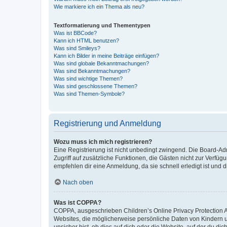
Wie markiere ich ein Thema als neu?
Textformatierung und Thementypen
Was ist BBCode?
Kann ich HTML benutzen?
Was sind Smileys?
Kann ich Bilder in meine Beiträge einfügen?
Was sind globale Bekanntmachungen?
Was sind Bekanntmachungen?
Was sind wichtige Themen?
Was sind geschlossene Themen?
Was sind Themen-Symbole?
Registrierung und Anmeldung
Wozu muss ich mich registrieren?
Eine Registrierung ist nicht unbedingt zwingend. Die Board-Admin
Zugriff auf zusätzliche Funktionen, die Gästen nicht zur Verfüg
empfehlen dir eine Anmeldung, da sie schnell erledigt ist und dir
Nach oben
Was ist COPPA?
COPPA, ausgeschrieben Children’s Online Privacy Protection Ac
Websites, die möglicherweise persönliche Daten von Kindern 
unsicher bist, ob dies auf dich oder die Website, auf der du dic