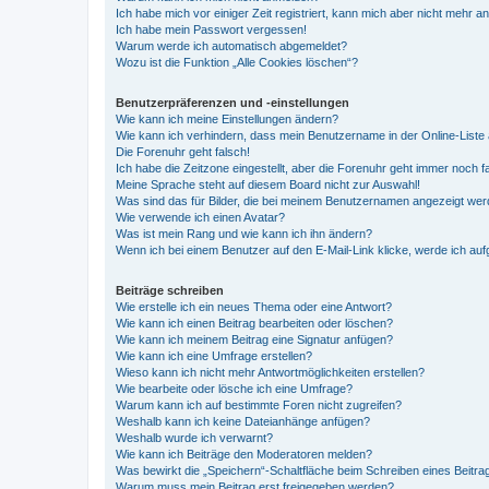
Ich habe mich vor einiger Zeit registriert, kann mich aber nicht mehr 
Ich habe mein Passwort vergessen!
Warum werde ich automatisch abgemeldet?
Wozu ist die Funktion „Alle Cookies löschen“?
Benutzerpräferenzen und -einstellungen
Wie kann ich meine Einstellungen ändern?
Wie kann ich verhindern, dass mein Benutzername in der Online-Liste 
Die Forenuhr geht falsch!
Ich habe die Zeitzone eingestellt, aber die Forenuhr geht immer noch f
Meine Sprache steht auf diesem Board nicht zur Auswahl!
Was sind das für Bilder, die bei meinem Benutzernamen angezeigt we
Wie verwende ich einen Avatar?
Was ist mein Rang und wie kann ich ihn ändern?
Wenn ich bei einem Benutzer auf den E-Mail-Link klicke, werde ich au
Beiträge schreiben
Wie erstelle ich ein neues Thema oder eine Antwort?
Wie kann ich einen Beitrag bearbeiten oder löschen?
Wie kann ich meinem Beitrag eine Signatur anfügen?
Wie kann ich eine Umfrage erstellen?
Wieso kann ich nicht mehr Antwortmöglichkeiten erstellen?
Wie bearbeite oder lösche ich eine Umfrage?
Warum kann ich auf bestimmte Foren nicht zugreifen?
Weshalb kann ich keine Dateianhänge anfügen?
Weshalb wurde ich verwarnt?
Wie kann ich Beiträge den Moderatoren melden?
Was bewirkt die „Speichern“-Schaltfläche beim Schreiben eines Beitra
Warum muss mein Beitrag erst freigegeben werden?