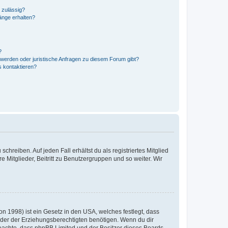
 zulässig?
hänge erhalten?
?
hwerden oder juristische Anfragen zu diesem Forum gibt?
s kontaktieren?
chreiben. Auf jeden Fall erhältst du als registriertes Mitglied
e Mitglieder, Beitritt zu Benutzergruppen und so weiter. Wir
n 1998) ist ein Gesetz in den USA, welches festlegt, dass
der der Erziehungsberechtigten benötigen. Wenn du dir
te beachte, dass phpBB Limited und der Besitzer dieses Boards