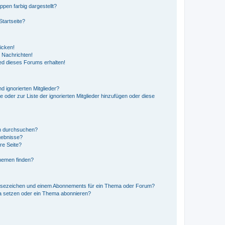
en farbig dargestellt?
tartseite?
icken!
 Nachrichten!
ed dieses Forums erhalten!
d ignorierten Mitglieder?
e oder zur Liste der ignorierten Mitglieder hinzufügen oder diese
en durchsuchen?
gebnisse?
re Seite?
hemen finden?
esezeichen und einem Abonnements für ein Thema oder Forum?
a setzen oder ein Thema abonnieren?