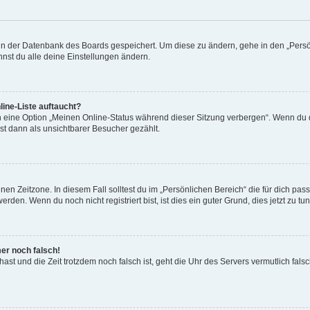
n in der Datenbank des Boards gespeichert. Um diese zu ändern, gehe in den „Persö
nst du alle deine Einstellungen ändern.
ine-Liste auftaucht?
n eine Option „Meinen Online-Status während dieser Sitzung verbergen“. Wenn du d
st dann als unsichtbarer Besucher gezählt.
en Zeitzone. In diesem Fall solltest du im „Persönlichen Bereich“ die für dich passe
den. Wenn du noch nicht registriert bist, ist dies ein guter Grund, dies jetzt zu tun
mer noch falsch!
t hast und die Zeit trotzdem noch falsch ist, geht die Uhr des Servers vermutlich fal