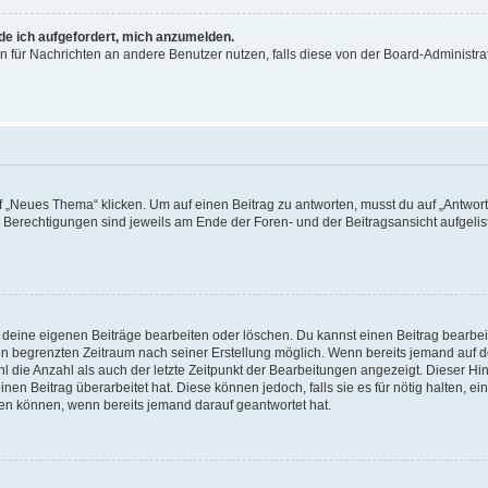
rde ich aufgefordert, mich anzumelden.
ion für Nachrichten an andere Benutzer nutzen, falls diese von der Board-Administ
„Neues Thema“ klicken. Um auf einen Beitrag zu antworten, musst du auf „Antworte
e Berechtigungen sind jeweils am Ende der Foren- und der Beitragsansicht aufgeliste
r deine eigenen Beiträge bearbeiten oder löschen. Du kannst einen Beitrag bearbe
inen begrenzten Zeitraum nach seiner Erstellung möglich. Wenn bereits jemand auf de
 die Anzahl als auch der letzte Zeitpunkt der Bearbeitungen angezeigt. Dieser Hi
en Beitrag überarbeitet hat. Diese können jedoch, falls sie es für nötig halten, ei
hen können, wenn bereits jemand darauf geantwortet hat.