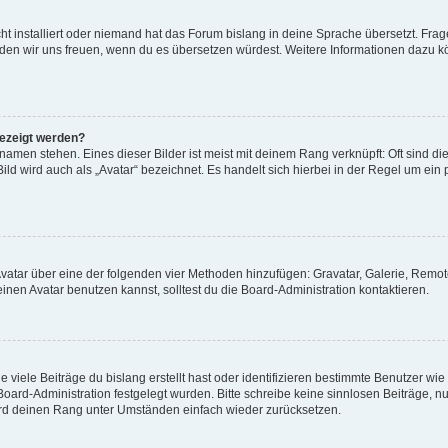
t installiert oder niemand hat das Forum bislang in deine Sprache übersetzt. Frag
, würden wir uns freuen, wenn du es übersetzen würdest. Weitere Informationen dazu
gezeigt werden?
amen stehen. Eines dieser Bilder ist meist mit deinem Rang verknüpft: Oft sind di
ld wird auch als „Avatar“ bezeichnet. Es handelt sich hierbei in der Regel um ein
 Avatar über eine der folgenden vier Methoden hinzufügen: Gravatar, Galerie, Rem
en Avatar benutzen kannst, solltest du die Board-Administration kontaktieren.
viele Beiträge du bislang erstellt hast oder identifizieren bestimmte Benutzer w
 Board-Administration festgelegt wurden. Bitte schreibe keine sinnlosen Beiträge
wird deinen Rang unter Umständen einfach wieder zurücksetzen.