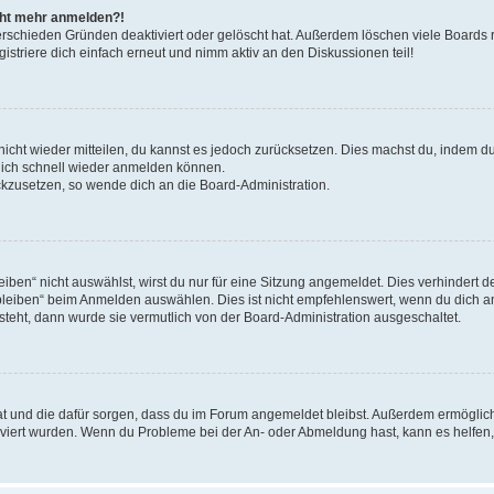
icht mehr anmelden?!
erschieden Gründen deaktiviert oder gelöscht hat. Außerdem löschen viele Boards r
triere dich einfach erneut und nimm aktiv an den Diskussionen teil!
 nicht wieder mitteilen, du kannst es jedoch zurücksetzen. Dies machst du, indem 
 dich schnell wieder anmelden können.
ückzusetzen, so wende dich an die Board-Administration.
en“ nicht auswählst, wirst du nur für eine Sitzung angemeldet. Dies verhindert 
leiben“ beim Anmelden auswählen. Dies ist nicht empfehlenswert, wenn du dich an
 steht, dann wurde sie vermutlich von der Board-Administration ausgeschaltet.
 hat und die dafür sorgen, dass du im Forum angemeldet bleibst. Außerdem ermögli
tiviert wurden. Wenn du Probleme bei der An- oder Abmeldung hast, kann es helfen