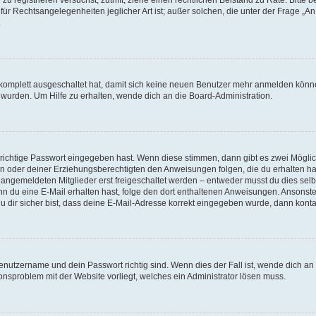
für Rechtsangelegenheiten jeglicher Art ist; außer solchen, die unter der Frage „
.
g komplett ausgeschaltet hat, damit sich keine neuen Benutzer mehr anmelden könn
 wurden. Um Hilfe zu erhalten, wende dich an die Board-Administration.
 richtige Passwort eingegeben hast. Wenn diese stimmen, dann gibt es zwei Mögl
tern oder deiner Erziehungsberechtigten den Anweisungen folgen, die du erhalten ha
u angemeldeten Mitglieder erst freigeschaltet werden – entweder musst du dies selbs
. Wenn du eine E-Mail erhalten hast, folge den dort enthaltenen Anweisungen. Ansons
 dir sicher bist, dass deine E-Mail-Adresse korrekt eingegeben wurde, dann kontak
Benutzername und dein Passwort richtig sind. Wenn dies der Fall ist, wende dich a
ionsproblem mit der Website vorliegt, welches ein Administrator lösen muss.