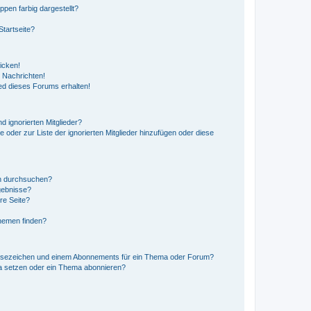
en farbig dargestellt?
tartseite?
icken!
 Nachrichten!
ed dieses Forums erhalten!
d ignorierten Mitglieder?
e oder zur Liste der ignorierten Mitglieder hinzufügen oder diese
en durchsuchen?
gebnisse?
re Seite?
hemen finden?
esezeichen und einem Abonnements für ein Thema oder Forum?
a setzen oder ein Thema abonnieren?