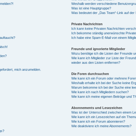
anmelden?!
Weshalb werden verschiedene Benutzergrupp
Was ist eine Hauptgruppe?
Was bedeutet der „Das Team“-Link auf der S
Private Nachrichten
Ich kann keine Privaten Nachrichten versch
Ich bekomme ständig unerwünschte Private
auftaucht?
Ich habe eine Spam-E-Mail von einem Mitgli
alsch!
Freunde und ignorierte Mitglieder
Wozu benötige ich die Listen der Freunde un
rden?
Wie kann ich Mitglieder zur Liste der Freund
wieder aus den Listen entfernen?
fgefordert, mich anzumelden.
Die Foren durchsuchen
Wie kann ich ein Forum oder mehrere For
Weshalb erhalte ich bei der Suche keine Er
Warum bekomme ich bei der Suche eine lee
Wie kann ich nach Mitgliedern suchen?
Wie kann ich meine eigenen Beiträge und T
Abonnements und Lesezeichen
Was ist der Unterschied zwischen einem L
Wie kann ich ein Lesezeichen auf ein Them
Wie kann ich ein Forum abonnieren?
Wie deaktiviere ich meine Abonnements?
gs?