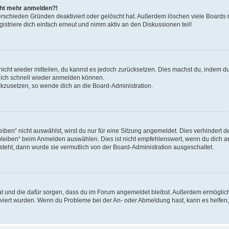
icht mehr anmelden?!
erschieden Gründen deaktiviert oder gelöscht hat. Außerdem löschen viele Boards r
triere dich einfach erneut und nimm aktiv an den Diskussionen teil!
 nicht wieder mitteilen, du kannst es jedoch zurücksetzen. Dies machst du, indem 
 dich schnell wieder anmelden können.
ückzusetzen, so wende dich an die Board-Administration.
en“ nicht auswählst, wirst du nur für eine Sitzung angemeldet. Dies verhindert 
leiben“ beim Anmelden auswählen. Dies ist nicht empfehlenswert, wenn du dich an
 steht, dann wurde sie vermutlich von der Board-Administration ausgeschaltet.
 hat und die dafür sorgen, dass du im Forum angemeldet bleibst. Außerdem ermögli
tiviert wurden. Wenn du Probleme bei der An- oder Abmeldung hast, kann es helfen