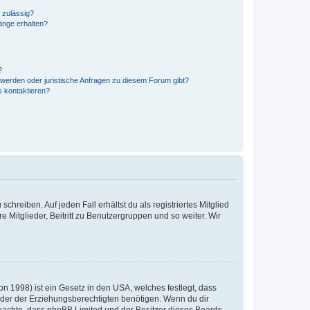
 zulässig?
hänge erhalten?
?
hwerden oder juristische Anfragen zu diesem Forum gibt?
s kontaktieren?
chreiben. Auf jeden Fall erhältst du als registriertes Mitglied
e Mitglieder, Beitritt zu Benutzergruppen und so weiter. Wir
n 1998) ist ein Gesetz in den USA, welches festlegt, dass
der der Erziehungsberechtigten benötigen. Wenn du dir
te beachte, dass phpBB Limited und der Besitzer dieses Boards