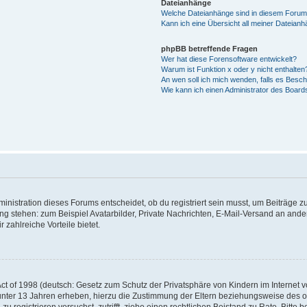
Dateianhänge
Welche Dateianhänge sind in diesem Forum
Kann ich eine Übersicht all meiner Dateian
phpBB betreffende Fragen
Wer hat diese Forensoftware entwickelt?
Warum ist Funktion x oder y nicht enthalten
An wen soll ich mich wenden, falls es Besc
Wie kann ich einen Administrator des Board
istration dieses Forums entscheidet, ob du registriert sein musst, um Beiträge zu s
ung stehen: zum Beispiel Avatarbilder, Private Nachrichten, E-Mail-Versand an ander
 zahlreiche Vorteile bietet.
t of 1998 (deutsch: Gesetz zum Schutz der Privatsphäre von Kindern im Internet vo
unter 13 Jahren erheben, hierzu die Zustimmung der Eltern beziehungsweise des o
h zu registrieren versuchst, zutrifft, ziehe einen rechtlichen Beistand zu Rate. Bit