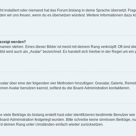
t installiert oder niemand hat das Forum bislang in deine Sprache übersetzt. Frag
, würden wir uns freuen, wenn du es übersetzen würdest. Weitere Informationen dazu
gezeigt werden?
amen stehen. Eines dieser Bilder ist meist mit deinem Rang verknüpft: Oft sind di
ld wird auch als „Avatar“ bezeichnet. Es handelt sich hierbei in der Regel um ein
 Avatar über eine der folgenden vier Methoden hinzufügen: Gravatar, Galerie, Rem
en Avatar benutzen kannst, solltest du die Board-Administration kontaktieren.
viele Beiträge du bislang erstellt hast oder identifizieren bestimmte Benutzer w
 Board-Administration festgelegt wurden. Bitte schreibe keine sinnlosen Beiträge
wird deinen Rang unter Umständen einfach wieder zurücksetzen.