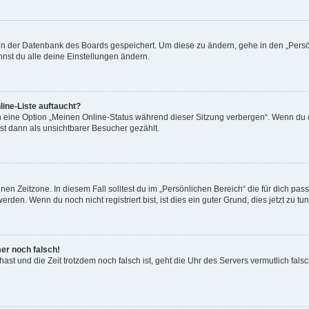
n in der Datenbank des Boards gespeichert. Um diese zu ändern, gehe in den „Persö
nst du alle deine Einstellungen ändern.
ine-Liste auftaucht?
n eine Option „Meinen Online-Status während dieser Sitzung verbergen“. Wenn du d
st dann als unsichtbarer Besucher gezählt.
en Zeitzone. In diesem Fall solltest du im „Persönlichen Bereich“ die für dich passe
den. Wenn du noch nicht registriert bist, ist dies ein guter Grund, dies jetzt zu tun
mer noch falsch!
t hast und die Zeit trotzdem noch falsch ist, geht die Uhr des Servers vermutlich fal