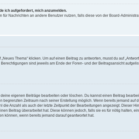
rde ich aufgefordert, mich anzumelden.
ion für Nachrichten an andere Benutzer nutzen, falls diese von der Board-Administ
„Neues Thema“ klicken. Um auf einen Beitrag zu antworten, musst du auf „Antworte
e Berechtigungen sind jeweils am Ende der Foren- und der Beitragsansicht aufgeliste
r deine eigenen Beiträge bearbeiten oder löschen. Du kannst einen Beitrag bearbe
inen begrenzten Zeitraum nach seiner Erstellung möglich. Wenn bereits jemand auf de
 die Anzahl als auch der letzte Zeitpunkt der Bearbeitungen angezeigt. Dieser Hi
en Beitrag überarbeitet hat. Diese können jedoch, falls sie es für nötig halten, ei
hen können, wenn bereits jemand darauf geantwortet hat.