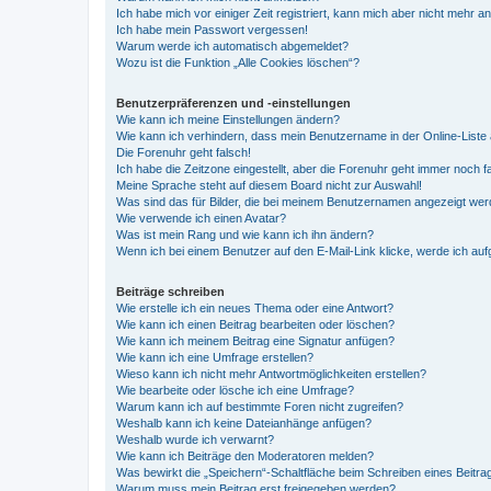
Ich habe mich vor einiger Zeit registriert, kann mich aber nicht mehr 
Ich habe mein Passwort vergessen!
Warum werde ich automatisch abgemeldet?
Wozu ist die Funktion „Alle Cookies löschen“?
Benutzerpräferenzen und -einstellungen
Wie kann ich meine Einstellungen ändern?
Wie kann ich verhindern, dass mein Benutzername in der Online-Liste 
Die Forenuhr geht falsch!
Ich habe die Zeitzone eingestellt, aber die Forenuhr geht immer noch f
Meine Sprache steht auf diesem Board nicht zur Auswahl!
Was sind das für Bilder, die bei meinem Benutzernamen angezeigt we
Wie verwende ich einen Avatar?
Was ist mein Rang und wie kann ich ihn ändern?
Wenn ich bei einem Benutzer auf den E-Mail-Link klicke, werde ich au
Beiträge schreiben
Wie erstelle ich ein neues Thema oder eine Antwort?
Wie kann ich einen Beitrag bearbeiten oder löschen?
Wie kann ich meinem Beitrag eine Signatur anfügen?
Wie kann ich eine Umfrage erstellen?
Wieso kann ich nicht mehr Antwortmöglichkeiten erstellen?
Wie bearbeite oder lösche ich eine Umfrage?
Warum kann ich auf bestimmte Foren nicht zugreifen?
Weshalb kann ich keine Dateianhänge anfügen?
Weshalb wurde ich verwarnt?
Wie kann ich Beiträge den Moderatoren melden?
Was bewirkt die „Speichern“-Schaltfläche beim Schreiben eines Beitra
Warum muss mein Beitrag erst freigegeben werden?