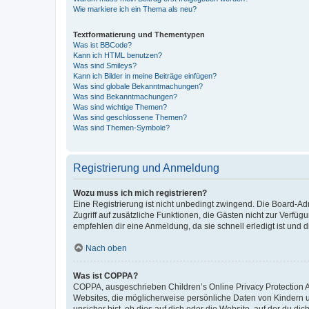
Wie markiere ich ein Thema als neu?
Textformatierung und Thementypen
Was ist BBCode?
Kann ich HTML benutzen?
Was sind Smileys?
Kann ich Bilder in meine Beiträge einfügen?
Was sind globale Bekanntmachungen?
Was sind Bekanntmachungen?
Was sind wichtige Themen?
Was sind geschlossene Themen?
Was sind Themen-Symbole?
Registrierung und Anmeldung
Wozu muss ich mich registrieren?
Eine Registrierung ist nicht unbedingt zwingend. Die Board-Admin
Zugriff auf zusätzliche Funktionen, die Gästen nicht zur Verfüg
empfehlen dir eine Anmeldung, da sie schnell erledigt ist und dir
Nach oben
Was ist COPPA?
COPPA, ausgeschrieben Children’s Online Privacy Protection Ac
Websites, die möglicherweise persönliche Daten von Kindern 
unsicher bist, ob dies auf dich oder die Website, auf der du dic