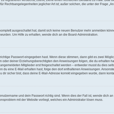
für Rechtsangelegenheiten jeglicher Art ist; außer solchen, die unter der Frage „
.
g komplett ausgeschaltet hat, damit sich keine neuen Benutzer mehr anmelden könn
 wurden. Um Hilfe zu erhalten, wende dich an die Board-Administration.
 richtige Passwort eingegeben hast. Wenn diese stimmen, dann gibt es zwei Mögl
tern oder deiner Erziehungsberechtigten den Anweisungen folgen, die du erhalten ha
u angemeldeten Mitglieder erst freigeschaltet werden – entweder musst du dies selbs
. Wenn du eine E-Mail erhalten hast, folge den dort enthaltenen Anweisungen. Ansons
 dir sicher bist, dass deine E-Mail-Adresse korrekt eingegeben wurde, dann kontak
Benutzername und dein Passwort richtig sind. Wenn dies der Fall ist, wende dich a
ionsproblem mit der Website vorliegt, welches ein Administrator lösen muss.