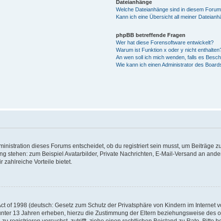
Dateianhänge
Welche Dateianhänge sind in diesem Forum
Kann ich eine Übersicht all meiner Dateian
phpBB betreffende Fragen
Wer hat diese Forensoftware entwickelt?
Warum ist Funktion x oder y nicht enthalten
An wen soll ich mich wenden, falls es Besc
Wie kann ich einen Administrator des Board
istration dieses Forums entscheidet, ob du registriert sein musst, um Beiträge zu s
ung stehen: zum Beispiel Avatarbilder, Private Nachrichten, E-Mail-Versand an ander
 zahlreiche Vorteile bietet.
t of 1998 (deutsch: Gesetz zum Schutz der Privatsphäre von Kindern im Internet vo
unter 13 Jahren erheben, hierzu die Zustimmung der Eltern beziehungsweise des o
h zu registrieren versuchst, zutrifft, ziehe einen rechtlichen Beistand zu Rate. Bit