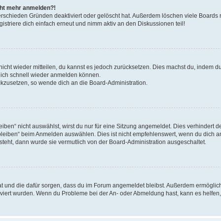
icht mehr anmelden?!
erschieden Gründen deaktiviert oder gelöscht hat. Außerdem löschen viele Boards r
triere dich einfach erneut und nimm aktiv an den Diskussionen teil!
 nicht wieder mitteilen, du kannst es jedoch zurücksetzen. Dies machst du, indem 
 dich schnell wieder anmelden können.
ückzusetzen, so wende dich an die Board-Administration.
en“ nicht auswählst, wirst du nur für eine Sitzung angemeldet. Dies verhindert 
leiben“ beim Anmelden auswählen. Dies ist nicht empfehlenswert, wenn du dich an
 steht, dann wurde sie vermutlich von der Board-Administration ausgeschaltet.
 hat und die dafür sorgen, dass du im Forum angemeldet bleibst. Außerdem ermögli
tiviert wurden. Wenn du Probleme bei der An- oder Abmeldung hast, kann es helfen