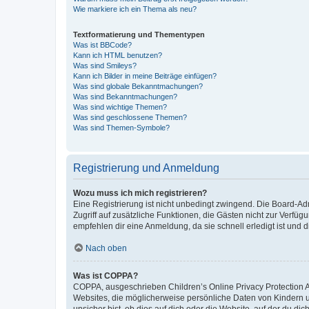
Wie markiere ich ein Thema als neu?
Textformatierung und Thementypen
Was ist BBCode?
Kann ich HTML benutzen?
Was sind Smileys?
Kann ich Bilder in meine Beiträge einfügen?
Was sind globale Bekanntmachungen?
Was sind Bekanntmachungen?
Was sind wichtige Themen?
Was sind geschlossene Themen?
Was sind Themen-Symbole?
Registrierung und Anmeldung
Wozu muss ich mich registrieren?
Eine Registrierung ist nicht unbedingt zwingend. Die Board-Admin
Zugriff auf zusätzliche Funktionen, die Gästen nicht zur Verfüg
empfehlen dir eine Anmeldung, da sie schnell erledigt ist und dir
Nach oben
Was ist COPPA?
COPPA, ausgeschrieben Children’s Online Privacy Protection Ac
Websites, die möglicherweise persönliche Daten von Kindern 
unsicher bist, ob dies auf dich oder die Website, auf der du dic