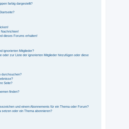
en farbig dargestellt?
tartseite?
icken!
 Nachrichten!
ed dieses Forums erhalten!
d ignorierten Mitglieder?
e oder zur Liste der ignorierten Mitglieder hinzufügen oder diese
en durchsuchen?
gebnisse?
re Seite?
hemen finden?
esezeichen und einem Abonnements für ein Thema oder Forum?
a setzen oder ein Thema abonnieren?