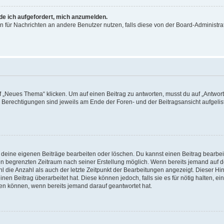
rde ich aufgefordert, mich anzumelden.
ion für Nachrichten an andere Benutzer nutzen, falls diese von der Board-Administ
„Neues Thema“ klicken. Um auf einen Beitrag zu antworten, musst du auf „Antworte
e Berechtigungen sind jeweils am Ende der Foren- und der Beitragsansicht aufgeliste
r deine eigenen Beiträge bearbeiten oder löschen. Du kannst einen Beitrag bearbe
inen begrenzten Zeitraum nach seiner Erstellung möglich. Wenn bereits jemand auf de
 die Anzahl als auch der letzte Zeitpunkt der Bearbeitungen angezeigt. Dieser Hi
en Beitrag überarbeitet hat. Diese können jedoch, falls sie es für nötig halten, ei
hen können, wenn bereits jemand darauf geantwortet hat.