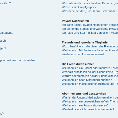
anmelden?!
Weshalb werden verschiedene Benutzergrupp
Was ist eine Hauptgruppe?
Was bedeutet der „Das Team“-Link auf der S
Private Nachrichten
Ich kann keine Privaten Nachrichten versch
Ich bekomme ständig unerwünschte Private
auftaucht?
Ich habe eine Spam-E-Mail von einem Mitgli
alsch!
Freunde und ignorierte Mitglieder
Wozu benötige ich die Listen der Freunde un
rden?
Wie kann ich Mitglieder zur Liste der Freund
wieder aus den Listen entfernen?
fgefordert, mich anzumelden.
Die Foren durchsuchen
Wie kann ich ein Forum oder mehrere For
Weshalb erhalte ich bei der Suche keine Er
Warum bekomme ich bei der Suche eine lee
Wie kann ich nach Mitgliedern suchen?
Wie kann ich meine eigenen Beiträge und T
Abonnements und Lesezeichen
Was ist der Unterschied zwischen einem L
Wie kann ich ein Lesezeichen auf ein Them
Wie kann ich ein Forum abonnieren?
Wie deaktiviere ich meine Abonnements?
gs?