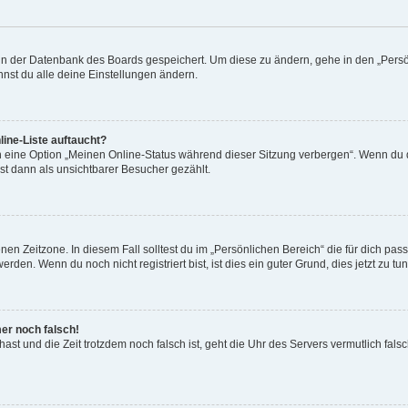
n in der Datenbank des Boards gespeichert. Um diese zu ändern, gehe in den „Persö
nst du alle deine Einstellungen ändern.
ine-Liste auftaucht?
n eine Option „Meinen Online-Status während dieser Sitzung verbergen“. Wenn du d
st dann als unsichtbarer Besucher gezählt.
en Zeitzone. In diesem Fall solltest du im „Persönlichen Bereich“ die für dich passe
den. Wenn du noch nicht registriert bist, ist dies ein guter Grund, dies jetzt zu tun
mer noch falsch!
t hast und die Zeit trotzdem noch falsch ist, geht die Uhr des Servers vermutlich fal