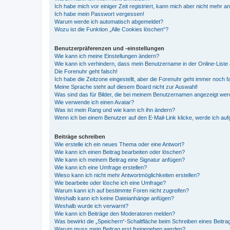
Ich habe mich vor einiger Zeit registriert, kann mich aber nicht mehr 
Ich habe mein Passwort vergessen!
Warum werde ich automatisch abgemeldet?
Wozu ist die Funktion „Alle Cookies löschen“?
Benutzerpräferenzen und -einstellungen
Wie kann ich meine Einstellungen ändern?
Wie kann ich verhindern, dass mein Benutzername in der Online-Liste 
Die Forenuhr geht falsch!
Ich habe die Zeitzone eingestellt, aber die Forenuhr geht immer noch f
Meine Sprache steht auf diesem Board nicht zur Auswahl!
Was sind das für Bilder, die bei meinem Benutzernamen angezeigt we
Wie verwende ich einen Avatar?
Was ist mein Rang und wie kann ich ihn ändern?
Wenn ich bei einem Benutzer auf den E-Mail-Link klicke, werde ich au
Beiträge schreiben
Wie erstelle ich ein neues Thema oder eine Antwort?
Wie kann ich einen Beitrag bearbeiten oder löschen?
Wie kann ich meinem Beitrag eine Signatur anfügen?
Wie kann ich eine Umfrage erstellen?
Wieso kann ich nicht mehr Antwortmöglichkeiten erstellen?
Wie bearbeite oder lösche ich eine Umfrage?
Warum kann ich auf bestimmte Foren nicht zugreifen?
Weshalb kann ich keine Dateianhänge anfügen?
Weshalb wurde ich verwarnt?
Wie kann ich Beiträge den Moderatoren melden?
Was bewirkt die „Speichern“-Schaltfläche beim Schreiben eines Beitra
Warum muss mein Beitrag erst freigegeben werden?