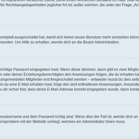
für Rechtsangelegenheiten jeglicher Art ist; außer solchen, die unter der Frage „
.
g komplett ausgeschaltet hat, damit sich keine neuen Benutzer mehr anmelden könn
 wurden. Um Hilfe zu erhalten, wende dich an die Board-Administration.
 richtige Passwort eingegeben hast. Wenn diese stimmen, dann gibt es zwei Mögl
tern oder deiner Erziehungsberechtigten den Anweisungen folgen, die du erhalten ha
u angemeldeten Mitglieder erst freigeschaltet werden – entweder musst du dies selbs
. Wenn du eine E-Mail erhalten hast, folge den dort enthaltenen Anweisungen. Ansons
 dir sicher bist, dass deine E-Mail-Adresse korrekt eingegeben wurde, dann kontak
Benutzername und dein Passwort richtig sind. Wenn dies der Fall ist, wende dich a
ionsproblem mit der Website vorliegt, welches ein Administrator lösen muss.