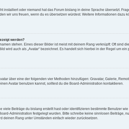
t installiert oder niemand hat das Forum bislang in deine Sprache übersetzt. Frag
, würden wir uns freuen, wenn du es übersetzen würdest. Weitere Informationen dazu
gezeigt werden?
amen stehen. Eines dieser Bilder ist meist mit deinem Rang verknüpft: Oft sind di
ld wird auch als „Avatar“ bezeichnet. Es handelt sich hierbei in der Regel um ein
 Avatar über eine der folgenden vier Methoden hinzufügen: Gravatar, Galerie, Rem
en Avatar benutzen kannst, solltest du die Board-Administration kontaktieren.
viele Beiträge du bislang erstellt hast oder identifizieren bestimmte Benutzer w
 Board-Administration festgelegt wurden. Bitte schreibe keine sinnlosen Beiträge
wird deinen Rang unter Umständen einfach wieder zurücksetzen.