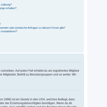
 zulässig?
hänge erhalten?
?
hwerden oder juristische Anfragen zu diesem Forum gibt?
s kontaktieren?
chreiben. Auf jeden Fall erhältst du als registriertes Mitglied
e Mitglieder, Beitritt zu Benutzergruppen und so weiter. Wir
n 1998) ist ein Gesetz in den USA, welches festlegt, dass
der der Erziehungsberechtigten benötigen. Wenn du dir
te beachte, dass phpBB Limited und der Besitzer dieses Boards