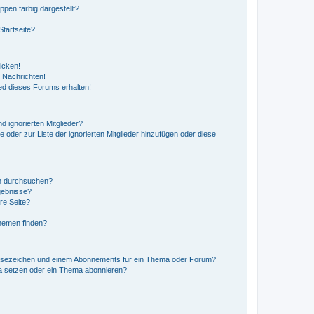
en farbig dargestellt?
tartseite?
icken!
 Nachrichten!
ed dieses Forums erhalten!
d ignorierten Mitglieder?
e oder zur Liste der ignorierten Mitglieder hinzufügen oder diese
en durchsuchen?
gebnisse?
re Seite?
hemen finden?
esezeichen und einem Abonnements für ein Thema oder Forum?
a setzen oder ein Thema abonnieren?