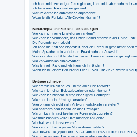
Ich habe mich vor einiger Zeit registriert, kann mich aber nicht mehr 
Ich habe mein Passwort vergessen!
Warum werde ich automatisch abgemeldet?
Wozu ist die Funktion „Alle Cookies löschen“?
Benutzerpräferenzen und -einstellungen
Wie kann ich meine Einstellungen ändern?
Wie kann ich verhindern, dass mein Benutzername in der Online-Liste 
Die Forenuhr geht falsch!
Ich habe die Zeitzone eingestellt, aber die Forenuhr geht immer noch f
Meine Sprache steht auf diesem Board nicht zur Auswahl!
Was sind das für Bilder, die bei meinem Benutzernamen angezeigt we
Wie verwende ich einen Avatar?
Was ist mein Rang und wie kann ich ihn ändern?
Wenn ich bei einem Benutzer auf den E-Mail-Link klicke, werde ich au
Beiträge schreiben
Wie erstelle ich ein neues Thema oder eine Antwort?
Wie kann ich einen Beitrag bearbeiten oder löschen?
Wie kann ich meinem Beitrag eine Signatur anfügen?
Wie kann ich eine Umfrage erstellen?
Wieso kann ich nicht mehr Antwortmöglichkeiten erstellen?
Wie bearbeite oder lösche ich eine Umfrage?
Warum kann ich auf bestimmte Foren nicht zugreifen?
Weshalb kann ich keine Dateianhänge anfügen?
Weshalb wurde ich verwarnt?
Wie kann ich Beiträge den Moderatoren melden?
Was bewirkt die „Speichern“-Schaltfläche beim Schreiben eines Beitra
Warum muss mein Beitrag erst freigegeben werden?