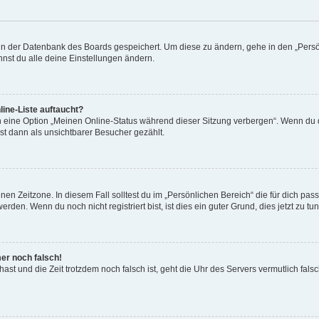
n in der Datenbank des Boards gespeichert. Um diese zu ändern, gehe in den „Persö
nst du alle deine Einstellungen ändern.
ine-Liste auftaucht?
n eine Option „Meinen Online-Status während dieser Sitzung verbergen“. Wenn du d
st dann als unsichtbarer Besucher gezählt.
en Zeitzone. In diesem Fall solltest du im „Persönlichen Bereich“ die für dich passe
den. Wenn du noch nicht registriert bist, ist dies ein guter Grund, dies jetzt zu tun
mer noch falsch!
t hast und die Zeit trotzdem noch falsch ist, geht die Uhr des Servers vermutlich fal