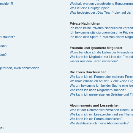
anmelden?!
Weshalb werden verschiedene Benutzergrupp
Was ist eine Hauptgruppe?
Was bedeutet der „Das Team“-Link auf der S
Private Nachrichten
Ich kann keine Privaten Nachrichten versch
Ich bekomme ständig unerwünschte Private
auftaucht?
Ich habe eine Spam-E-Mail von einem Mitgli
alsch!
Freunde und ignorierte Mitglieder
Wozu benötige ich die Listen der Freunde un
rden?
Wie kann ich Mitglieder zur Liste der Freund
wieder aus den Listen entfernen?
fgefordert, mich anzumelden.
Die Foren durchsuchen
Wie kann ich ein Forum oder mehrere For
Weshalb erhalte ich bei der Suche keine Er
Warum bekomme ich bei der Suche eine lee
Wie kann ich nach Mitgliedern suchen?
Wie kann ich meine eigenen Beiträge und T
Abonnements und Lesezeichen
Was ist der Unterschied zwischen einem L
Wie kann ich ein Lesezeichen auf ein Them
Wie kann ich ein Forum abonnieren?
Wie deaktiviere ich meine Abonnements?
gs?