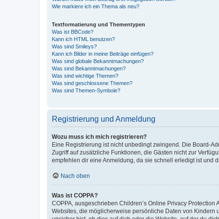
Wie markiere ich ein Thema als neu?
Textformatierung und Thementypen
Was ist BBCode?
Kann ich HTML benutzen?
Was sind Smileys?
Kann ich Bilder in meine Beiträge einfügen?
Was sind globale Bekanntmachungen?
Was sind Bekanntmachungen?
Was sind wichtige Themen?
Was sind geschlossene Themen?
Was sind Themen-Symbole?
Registrierung und Anmeldung
Wozu muss ich mich registrieren?
Eine Registrierung ist nicht unbedingt zwingend. Die Board-Admin
Zugriff auf zusätzliche Funktionen, die Gästen nicht zur Verfüg
empfehlen dir eine Anmeldung, da sie schnell erledigt ist und dir
Nach oben
Was ist COPPA?
COPPA, ausgeschrieben Children’s Online Privacy Protection Ac
Websites, die möglicherweise persönliche Daten von Kindern 
unsicher bist, ob dies auf dich oder die Website, auf der du dic