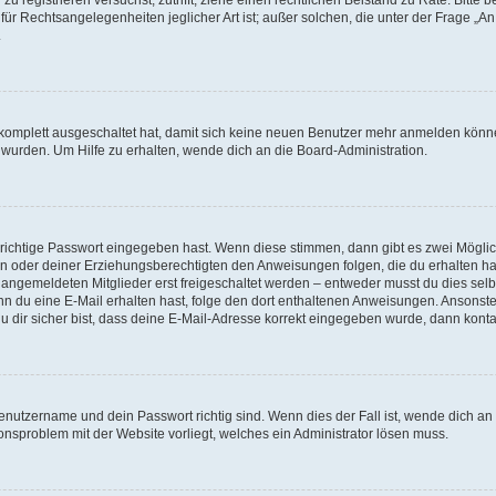
für Rechtsangelegenheiten jeglicher Art ist; außer solchen, die unter der Frage „
.
g komplett ausgeschaltet hat, damit sich keine neuen Benutzer mehr anmelden könn
 wurden. Um Hilfe zu erhalten, wende dich an die Board-Administration.
 richtige Passwort eingegeben hast. Wenn diese stimmen, dann gibt es zwei Mögl
tern oder deiner Erziehungsberechtigten den Anweisungen folgen, die du erhalten ha
u angemeldeten Mitglieder erst freigeschaltet werden – entweder musst du dies selbs
. Wenn du eine E-Mail erhalten hast, folge den dort enthaltenen Anweisungen. Ansons
 dir sicher bist, dass deine E-Mail-Adresse korrekt eingegeben wurde, dann kontak
Benutzername und dein Passwort richtig sind. Wenn dies der Fall ist, wende dich a
ionsproblem mit der Website vorliegt, welches ein Administrator lösen muss.