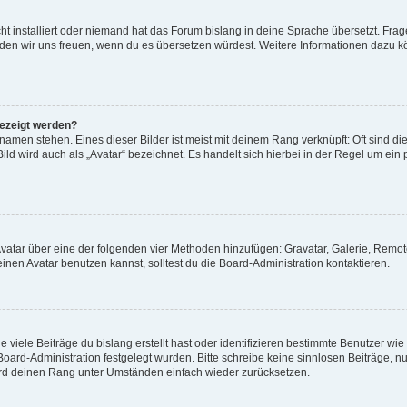
t installiert oder niemand hat das Forum bislang in deine Sprache übersetzt. Frag
, würden wir uns freuen, wenn du es übersetzen würdest. Weitere Informationen dazu
gezeigt werden?
amen stehen. Eines dieser Bilder ist meist mit deinem Rang verknüpft: Oft sind di
ld wird auch als „Avatar“ bezeichnet. Es handelt sich hierbei in der Regel um ein
 Avatar über eine der folgenden vier Methoden hinzufügen: Gravatar, Galerie, Rem
en Avatar benutzen kannst, solltest du die Board-Administration kontaktieren.
viele Beiträge du bislang erstellt hast oder identifizieren bestimmte Benutzer w
 Board-Administration festgelegt wurden. Bitte schreibe keine sinnlosen Beiträge
wird deinen Rang unter Umständen einfach wieder zurücksetzen.