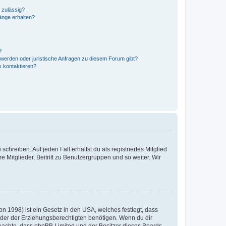
 zulässig?
hänge erhalten?
?
hwerden oder juristische Anfragen zu diesem Forum gibt?
s kontaktieren?
chreiben. Auf jeden Fall erhältst du als registriertes Mitglied
e Mitglieder, Beitritt zu Benutzergruppen und so weiter. Wir
n 1998) ist ein Gesetz in den USA, welches festlegt, dass
der der Erziehungsberechtigten benötigen. Wenn du dir
te beachte, dass phpBB Limited und der Besitzer dieses Boards