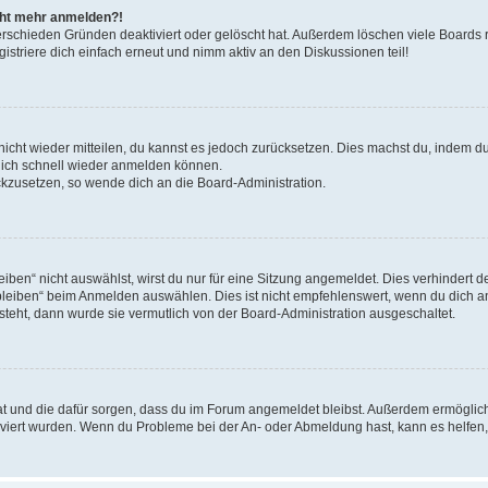
icht mehr anmelden?!
erschieden Gründen deaktiviert oder gelöscht hat. Außerdem löschen viele Boards r
triere dich einfach erneut und nimm aktiv an den Diskussionen teil!
 nicht wieder mitteilen, du kannst es jedoch zurücksetzen. Dies machst du, indem 
 dich schnell wieder anmelden können.
ückzusetzen, so wende dich an die Board-Administration.
en“ nicht auswählst, wirst du nur für eine Sitzung angemeldet. Dies verhindert 
leiben“ beim Anmelden auswählen. Dies ist nicht empfehlenswert, wenn du dich an
 steht, dann wurde sie vermutlich von der Board-Administration ausgeschaltet.
 hat und die dafür sorgen, dass du im Forum angemeldet bleibst. Außerdem ermögli
tiviert wurden. Wenn du Probleme bei der An- oder Abmeldung hast, kann es helfen