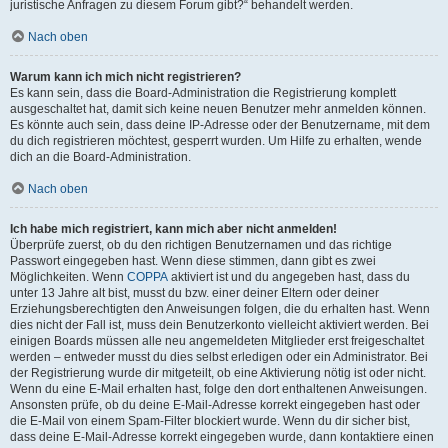
juristische Anfragen zu diesem Forum gibt?“ behandelt werden.
Nach oben
Warum kann ich mich nicht registrieren?
Es kann sein, dass die Board-Administration die Registrierung komplett
ausgeschaltet hat, damit sich keine neuen Benutzer mehr anmelden können.
Es könnte auch sein, dass deine IP-Adresse oder der Benutzername, mit dem
du dich registrieren möchtest, gesperrt wurden. Um Hilfe zu erhalten, wende
dich an die Board-Administration.
Nach oben
Ich habe mich registriert, kann mich aber nicht anmelden!
Überprüfe zuerst, ob du den richtigen Benutzernamen und das richtige
Passwort eingegeben hast. Wenn diese stimmen, dann gibt es zwei
Möglichkeiten. Wenn
COPPA
aktiviert ist und du angegeben hast, dass du
unter 13 Jahre alt bist, musst du bzw. einer deiner Eltern oder deiner
Erziehungsberechtigten den Anweisungen folgen, die du erhalten hast. Wenn
dies nicht der Fall ist, muss dein Benutzerkonto vielleicht aktiviert werden. Bei
einigen Boards müssen alle neu angemeldeten Mitglieder erst freigeschaltet
werden – entweder musst du dies selbst erledigen oder ein Administrator. Bei
der Registrierung wurde dir mitgeteilt, ob eine Aktivierung nötig ist oder nicht.
Wenn du eine E-Mail erhalten hast, folge den dort enthaltenen Anweisungen.
Ansonsten prüfe, ob du deine E-Mail-Adresse korrekt eingegeben hast oder
die E-Mail von einem Spam-Filter blockiert wurde. Wenn du dir sicher bist,
dass deine E-Mail-Adresse korrekt eingegeben wurde, dann kontaktiere einen