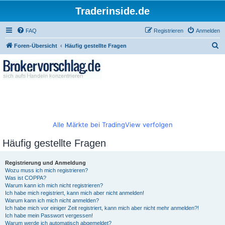
Traderinside.de
FAQ
Registrieren
Anmelden
S
Foren-Übersicht
Häufig gestellte Fragen
u
c
h
e
Alle Märkte bei TradingView verfolgen
Häufig gestellte Fragen
Registrierung und Anmeldung
Wozu muss ich mich registrieren?
Was ist COPPA?
Warum kann ich mich nicht registrieren?
Ich habe mich registriert, kann mich aber nicht anmelden!
Warum kann ich mich nicht anmelden?
Ich habe mich vor einiger Zeit registriert, kann mich aber nicht mehr anmelden?!
Ich habe mein Passwort vergessen!
Warum werde ich automatisch abgemeldet?