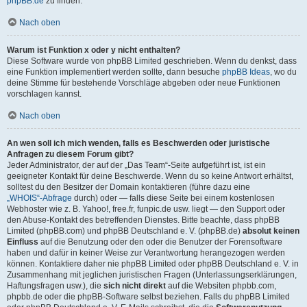
phpBB.de
zu finden.
Nach oben
Warum ist Funktion x oder y nicht enthalten?
Diese Software wurde von phpBB Limited geschrieben. Wenn du denkst, dass
eine Funktion implementiert werden sollte, dann besuche
phpBB Ideas
, wo du
deine Stimme für bestehende Vorschläge abgeben oder neue Funktionen
vorschlagen kannst.
Nach oben
An wen soll ich mich wenden, falls es Beschwerden oder juristische
Anfragen zu diesem Forum gibt?
Jeder Administrator, der auf der „Das Team“-Seite aufgeführt ist, ist ein
geeigneter Kontakt für deine Beschwerde. Wenn du so keine Antwort erhältst,
solltest du den Besitzer der Domain kontaktieren (führe dazu eine
„WHOIS“-Abfrage
durch) oder — falls diese Seite bei einem kostenlosen
Webhoster wie z. B. Yahoo!, free.fr, funpic.de usw. liegt — den Support oder
den Abuse-Kontakt des betreffenden Dienstes. Bitte beachte, dass phpBB
Limited (phpBB.com) und phpBB Deutschland e. V. (phpBB.de)
absolut keinen
Einfluss
auf die Benutzung oder den oder die Benutzer der Forensoftware
haben und dafür in keiner Weise zur Verantwortung herangezogen werden
können. Kontaktiere daher nie phpBB Limited oder phpBB Deutschland e. V. in
Zusammenhang mit jeglichen juristischen Fragen (Unterlassungserklärungen,
Haftungsfragen usw.), die
sich nicht direkt
auf die Websiten phpbb.com,
phpbb.de oder die phpBB-Software selbst beziehen. Falls du phpBB Limited