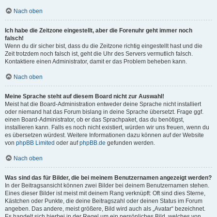
Nach oben
Ich habe die Zeitzone eingestellt, aber die Forenuhr geht immer noch
falsch!
Wenn du dir sicher bist, dass du die Zeitzone richtig eingestellt hast und die
Zeit trotzdem noch falsch ist, geht die Uhr des Servers vermutlich falsch.
Kontaktiere einen Administrator, damit er das Problem beheben kann.
Nach oben
Meine Sprache steht auf diesem Board nicht zur Auswahl!
Meist hat die Board-Administration entweder deine Sprache nicht installiert
oder niemand hat das Forum bislang in deine Sprache übersetzt. Frage ggf.
einen Board-Administrator, ob er das Sprachpaket, das du benötigst,
installieren kann. Falls es noch nicht existiert, würden wir uns freuen, wenn du
es übersetzen würdest. Weitere Informationen dazu können auf der Website
von
phpBB Limited
oder auf
phpBB.de
gefunden werden.
Nach oben
Was sind das für Bilder, die bei meinem Benutzernamen angezeigt werden?
In der Beitragsansicht können zwei Bilder bei deinem Benutzernamen stehen.
Eines dieser Bilder ist meist mit deinem Rang verknüpft: Oft sind dies Sterne,
Kästchen oder Punkte, die deine Beitragszahl oder deinen Status im Forum
angeben. Das andere, meist größere, Bild wird auch als „Avatar“ bezeichnet.
Es handelt sich hierbei in der Regel um ein persönliches Bild, welches von