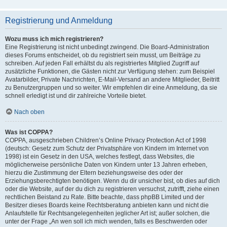
Registrierung und Anmeldung
Wozu muss ich mich registrieren?
Eine Registrierung ist nicht unbedingt zwingend. Die Board-Administration
dieses Forums entscheidet, ob du registriert sein musst, um Beiträge zu
schreiben. Auf jeden Fall erhältst du als registriertes Mitglied Zugriff auf
zusätzliche Funktionen, die Gästen nicht zur Verfügung stehen: zum Beispiel
Avatarbilder, Private Nachrichten, E-Mail-Versand an andere Mitglieder, Beitritt
zu Benutzergruppen und so weiter. Wir empfehlen dir eine Anmeldung, da sie
schnell erledigt ist und dir zahlreiche Vorteile bietet.
Nach oben
Was ist COPPA?
COPPA, ausgeschrieben Children’s Online Privacy Protection Act of 1998
(deutsch: Gesetz zum Schutz der Privatsphäre von Kindern im Internet von
1998) ist ein Gesetz in den USA, welches festlegt, dass Websites, die
möglicherweise persönliche Daten von Kindern unter 13 Jahren erheben,
hierzu die Zustimmung der Eltern beziehungsweise des oder der
Erziehungsberechtigten benötigen. Wenn du dir unsicher bist, ob dies auf dich
oder die Website, auf der du dich zu registrieren versuchst, zutrifft, ziehe einen
rechtlichen Beistand zu Rate. Bitte beachte, dass phpBB Limited und der
Besitzer dieses Boards keine Rechtsberatung anbieten kann und nicht die
Anlaufstelle für Rechtsangelegenheiten jeglicher Art ist; außer solchen, die
unter der Frage „An wen soll ich mich wenden, falls es Beschwerden oder