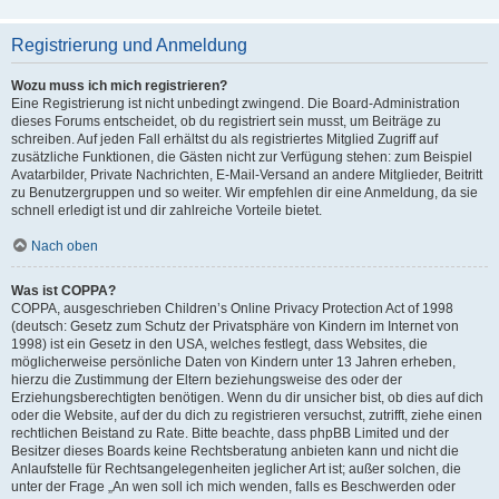
Registrierung und Anmeldung
Wozu muss ich mich registrieren?
Eine Registrierung ist nicht unbedingt zwingend. Die Board-Administration
dieses Forums entscheidet, ob du registriert sein musst, um Beiträge zu
schreiben. Auf jeden Fall erhältst du als registriertes Mitglied Zugriff auf
zusätzliche Funktionen, die Gästen nicht zur Verfügung stehen: zum Beispiel
Avatarbilder, Private Nachrichten, E-Mail-Versand an andere Mitglieder, Beitritt
zu Benutzergruppen und so weiter. Wir empfehlen dir eine Anmeldung, da sie
schnell erledigt ist und dir zahlreiche Vorteile bietet.
Nach oben
Was ist COPPA?
COPPA, ausgeschrieben Children’s Online Privacy Protection Act of 1998
(deutsch: Gesetz zum Schutz der Privatsphäre von Kindern im Internet von
1998) ist ein Gesetz in den USA, welches festlegt, dass Websites, die
möglicherweise persönliche Daten von Kindern unter 13 Jahren erheben,
hierzu die Zustimmung der Eltern beziehungsweise des oder der
Erziehungsberechtigten benötigen. Wenn du dir unsicher bist, ob dies auf dich
oder die Website, auf der du dich zu registrieren versuchst, zutrifft, ziehe einen
rechtlichen Beistand zu Rate. Bitte beachte, dass phpBB Limited und der
Besitzer dieses Boards keine Rechtsberatung anbieten kann und nicht die
Anlaufstelle für Rechtsangelegenheiten jeglicher Art ist; außer solchen, die
unter der Frage „An wen soll ich mich wenden, falls es Beschwerden oder