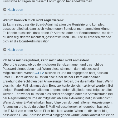
juristische Anfragen zu diesem Forum gibt?“ behandelt werden.
Nach oben
Warum kann ich mich nicht registrieren?
Es kann sein, dass die Board-Administration die Registrierung komplett
ausgeschaltet hat, damit sich keine neuen Benutzer mehr anmelden können.
Es könnte auch sein, dass deine IP-Adresse oder der Benutzername, mit dem
du dich registrieren möchtest, gesperrt wurden. Um Hilfe zu erhalten, wende
dich an die Board-Administration.
Nach oben
Ich habe mich registriert, kann mich aber nicht anmelden!
Überprüfe zuerst, ob du den richtigen Benutzernamen und das richtige
Passwort eingegeben hast. Wenn diese stimmen, dann gibt es zwei
Möglichkeiten. Wenn
COPPA
aktiviert ist und du angegeben hast, dass du
unter 13 Jahre alt bist, musst du bzw. einer deiner Eltern oder deiner
Erziehungsberechtigten den Anweisungen folgen, die du erhalten hast. Wenn
dies nicht der Fall ist, muss dein Benutzerkonto vielleicht aktiviert werden. Bei
einigen Boards müssen alle neu angemeldeten Mitglieder erst freigeschaltet
werden – entweder musst du dies selbst erledigen oder ein Administrator. Bei
der Registrierung wurde dir mitgeteilt, ob eine Aktivierung nötig ist oder nicht.
Wenn du eine E-Mail erhalten hast, folge den dort enthaltenen Anweisungen.
Ansonsten prüfe, ob du deine E-Mail-Adresse korrekt eingegeben hast oder
die E-Mail von einem Spam-Filter blockiert wurde. Wenn du dir sicher bist,
dass deine E-Mail-Adresse korrekt eingegeben wurde, dann kontaktiere einen