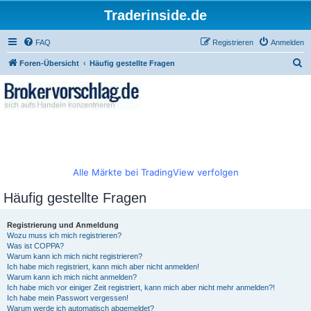
Traderinside.de
FAQ
Registrieren
Anmelden
S
Foren-Übersicht
Häufig gestellte Fragen
u
c
h
e
Alle Märkte bei TradingView verfolgen
Häufig gestellte Fragen
Registrierung und Anmeldung
Wozu muss ich mich registrieren?
Was ist COPPA?
Warum kann ich mich nicht registrieren?
Ich habe mich registriert, kann mich aber nicht anmelden!
Warum kann ich mich nicht anmelden?
Ich habe mich vor einiger Zeit registriert, kann mich aber nicht mehr anmelden?!
Ich habe mein Passwort vergessen!
Warum werde ich automatisch abgemeldet?