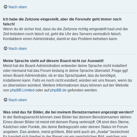
Nach oben
Ich habe die Zeitzone eingestellt, aber die Forenuhr geht immer noch
falsch!
Wenn du dir sicher bist, dass du die Zeitzone richtig eingestellt hast und die
Zeit trotzdem noch falsch ist, geht die Uhr des Servers vermutlich falsch.
Kontaktiere einen Administrator, damit er das Problem beheben kann.
Nach oben
Meine Sprache steht auf diesem Board nicht zur Auswahl!
Meist hat die Board-Administration entweder deine Sprache nicht installiert
oder niemand hat das Forum bislang in deine Sprache übersetzt. Frage ggf.
einen Board-Administrator, ob er das Sprachpaket, das du benötigst,
installieren kann. Falls es noch nicht existiert, würden wir uns freuen, wenn du
es übersetzen würdest. Weitere Informationen dazu können auf der Website
von
phpBB Limited
oder auf
phpBB.de
gefunden werden.
Nach oben
Was sind das für Bilder, die bei meinem Benutzernamen angezeigt werden?
In der Beitragsansicht können zwei Bilder bei deinem Benutzernamen stehen.
Eines dieser Bilder ist meist mit deinem Rang verknüpft: Oft sind dies Sterne,
Kästchen oder Punkte, die deine Beitragszahl oder deinen Status im Forum
angeben. Das andere, meist größere, Bild wird auch als „Avatar“ bezeichnet.
Es handelt sich hierbei in der Regel um ein persönliches Bild, welches von