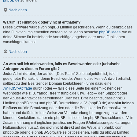
phpBB.de
zu finden.
Nach oben
Warum ist Funktion x oder y nicht enthalten?
Diese Software wurde von phpBB Limited geschrieben. Wenn du denkst, dass
eine Funktion implementiert werden sollte, dann besuche
phpBB Ideas
, wo du
deine Stimme für bestehende Vorschläge abgeben oder neue Funktionen
vorschlagen kannst.
Nach oben
An wen soll ich mich wenden, falls es Beschwerden oder juristische
Anfragen zu diesem Forum gibt?
Jeder Administrator, der auf der „Das Team“-Seite aufgeführt ist, ist ein
geeigneter Kontakt für deine Beschwerde. Wenn du so keine Antwort erhältst,
solltest du den Besitzer der Domain kontaktieren (führe dazu eine
„WHOIS“-Abfrage
durch) oder — falls diese Seite bei einem kostenlosen
Webhoster wie z. B. Yahoo!, free.fr, funpic.de usw. liegt — den Support oder
den Abuse-Kontakt des betreffenden Dienstes. Bitte beachte, dass phpBB
Limited (phpBB.com) und phpBB Deutschland e. V. (phpBB.de)
absolut keinen
Einfluss
auf die Benutzung oder den oder die Benutzer der Forensoftware
haben und dafür in keiner Weise zur Verantwortung herangezogen werden
können. Kontaktiere daher nie phpBB Limited oder phpBB Deutschland e. V. in
Zusammenhang mit jeglichen juristischen Fragen (Unterlassungserklärungen,
Haftungsfragen usw.), die
sich nicht direkt
auf die Websiten phpbb.com,
phpbb.de oder die phpBB-Software selbst beziehen. Falls du phpBB Limited