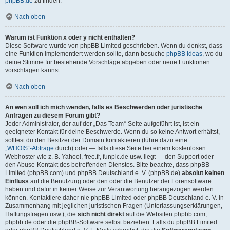
phpBB.de
zu finden.
Nach oben
Warum ist Funktion x oder y nicht enthalten?
Diese Software wurde von phpBB Limited geschrieben. Wenn du denkst, dass
eine Funktion implementiert werden sollte, dann besuche
phpBB Ideas
, wo du
deine Stimme für bestehende Vorschläge abgeben oder neue Funktionen
vorschlagen kannst.
Nach oben
An wen soll ich mich wenden, falls es Beschwerden oder juristische
Anfragen zu diesem Forum gibt?
Jeder Administrator, der auf der „Das Team“-Seite aufgeführt ist, ist ein
geeigneter Kontakt für deine Beschwerde. Wenn du so keine Antwort erhältst,
solltest du den Besitzer der Domain kontaktieren (führe dazu eine
„WHOIS“-Abfrage
durch) oder — falls diese Seite bei einem kostenlosen
Webhoster wie z. B. Yahoo!, free.fr, funpic.de usw. liegt — den Support oder
den Abuse-Kontakt des betreffenden Dienstes. Bitte beachte, dass phpBB
Limited (phpBB.com) und phpBB Deutschland e. V. (phpBB.de)
absolut keinen
Einfluss
auf die Benutzung oder den oder die Benutzer der Forensoftware
haben und dafür in keiner Weise zur Verantwortung herangezogen werden
können. Kontaktiere daher nie phpBB Limited oder phpBB Deutschland e. V. in
Zusammenhang mit jeglichen juristischen Fragen (Unterlassungserklärungen,
Haftungsfragen usw.), die
sich nicht direkt
auf die Websiten phpbb.com,
phpbb.de oder die phpBB-Software selbst beziehen. Falls du phpBB Limited