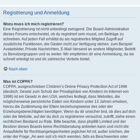
Registrierung und Anmeldung
Wozu muss ich mich registrieren?
Eine Registrierung ist nicht unbedingt zwingend. Die Board-Administration
dieses Forums entscheidet, ob du registriert sein musst, um Beiträge zu
schreiben. Auf jeden Fall erhältst du als registriertes Mitglied Zugriff auf
zusätzliche Funktionen, die Gästen nicht zur Verfügung stehen: zum Beispiel
Avatarbilder, Private Nachrichten, E-Mail-Versand an andere Mitglieder, Beitritt
zu Benutzergruppen und so weiter. Wir empfehlen dir eine Anmeldung, da sie
schnell erledigt ist und dir zahlreiche Vorteile bietet.
Nach oben
Was ist COPPA?
COPPA, ausgeschrieben Children’s Online Privacy Protection Act of 1998
(deutsch: Gesetz zum Schutz der Privatsphäre von Kindern im Internet von
1998) ist ein Gesetz in den USA, welches festlegt, dass Websites, die
möglicherweise persönliche Daten von Kindern unter 13 Jahren erheben,
hierzu die Zustimmung der Eltern beziehungsweise des oder der
Erziehungsberechtigten benötigen. Wenn du dir unsicher bist, ob dies auf dich
oder die Website, auf der du dich zu registrieren versuchst, zutrifft, ziehe einen
rechtlichen Beistand zu Rate. Bitte beachte, dass phpBB Limited und der
Besitzer dieses Boards keine Rechtsberatung anbieten kann und nicht die
Anlaufstelle für Rechtsangelegenheiten jeglicher Art ist; außer solchen, die
unter der Frage „An wen soll ich mich wenden, falls es Beschwerden oder