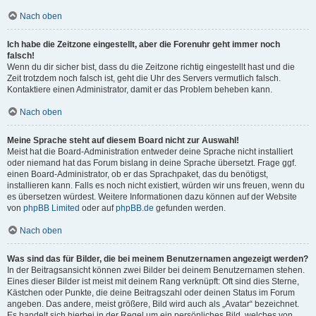
Nach oben
Ich habe die Zeitzone eingestellt, aber die Forenuhr geht immer noch
falsch!
Wenn du dir sicher bist, dass du die Zeitzone richtig eingestellt hast und die
Zeit trotzdem noch falsch ist, geht die Uhr des Servers vermutlich falsch.
Kontaktiere einen Administrator, damit er das Problem beheben kann.
Nach oben
Meine Sprache steht auf diesem Board nicht zur Auswahl!
Meist hat die Board-Administration entweder deine Sprache nicht installiert
oder niemand hat das Forum bislang in deine Sprache übersetzt. Frage ggf.
einen Board-Administrator, ob er das Sprachpaket, das du benötigst,
installieren kann. Falls es noch nicht existiert, würden wir uns freuen, wenn du
es übersetzen würdest. Weitere Informationen dazu können auf der Website
von
phpBB Limited
oder auf
phpBB.de
gefunden werden.
Nach oben
Was sind das für Bilder, die bei meinem Benutzernamen angezeigt werden?
In der Beitragsansicht können zwei Bilder bei deinem Benutzernamen stehen.
Eines dieser Bilder ist meist mit deinem Rang verknüpft: Oft sind dies Sterne,
Kästchen oder Punkte, die deine Beitragszahl oder deinen Status im Forum
angeben. Das andere, meist größere, Bild wird auch als „Avatar“ bezeichnet.
Es handelt sich hierbei in der Regel um ein persönliches Bild, welches von