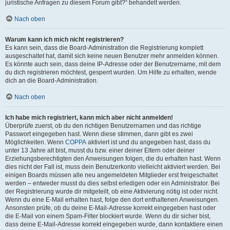
juristische Anfragen zu diesem Forum gibt?“ behandelt werden.
Nach oben
Warum kann ich mich nicht registrieren?
Es kann sein, dass die Board-Administration die Registrierung komplett
ausgeschaltet hat, damit sich keine neuen Benutzer mehr anmelden können.
Es könnte auch sein, dass deine IP-Adresse oder der Benutzername, mit dem
du dich registrieren möchtest, gesperrt wurden. Um Hilfe zu erhalten, wende
dich an die Board-Administration.
Nach oben
Ich habe mich registriert, kann mich aber nicht anmelden!
Überprüfe zuerst, ob du den richtigen Benutzernamen und das richtige
Passwort eingegeben hast. Wenn diese stimmen, dann gibt es zwei
Möglichkeiten. Wenn
COPPA
aktiviert ist und du angegeben hast, dass du
unter 13 Jahre alt bist, musst du bzw. einer deiner Eltern oder deiner
Erziehungsberechtigten den Anweisungen folgen, die du erhalten hast. Wenn
dies nicht der Fall ist, muss dein Benutzerkonto vielleicht aktiviert werden. Bei
einigen Boards müssen alle neu angemeldeten Mitglieder erst freigeschaltet
werden – entweder musst du dies selbst erledigen oder ein Administrator. Bei
der Registrierung wurde dir mitgeteilt, ob eine Aktivierung nötig ist oder nicht.
Wenn du eine E-Mail erhalten hast, folge den dort enthaltenen Anweisungen.
Ansonsten prüfe, ob du deine E-Mail-Adresse korrekt eingegeben hast oder
die E-Mail von einem Spam-Filter blockiert wurde. Wenn du dir sicher bist,
dass deine E-Mail-Adresse korrekt eingegeben wurde, dann kontaktiere einen