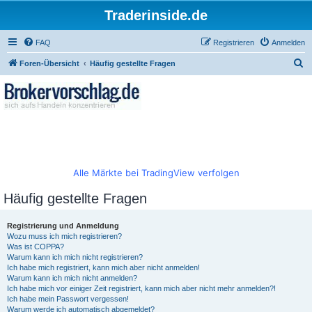
Traderinside.de
FAQ
Registrieren
Anmelden
S
Foren-Übersicht
Häufig gestellte Fragen
u
c
h
e
Alle Märkte bei TradingView verfolgen
Häufig gestellte Fragen
Registrierung und Anmeldung
Wozu muss ich mich registrieren?
Was ist COPPA?
Warum kann ich mich nicht registrieren?
Ich habe mich registriert, kann mich aber nicht anmelden!
Warum kann ich mich nicht anmelden?
Ich habe mich vor einiger Zeit registriert, kann mich aber nicht mehr anmelden?!
Ich habe mein Passwort vergessen!
Warum werde ich automatisch abgemeldet?