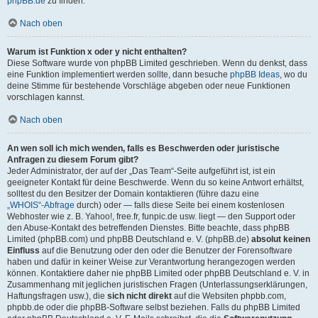
phpBB.de
zu finden.
Nach oben
Warum ist Funktion x oder y nicht enthalten?
Diese Software wurde von phpBB Limited geschrieben. Wenn du denkst, dass
eine Funktion implementiert werden sollte, dann besuche
phpBB Ideas
, wo du
deine Stimme für bestehende Vorschläge abgeben oder neue Funktionen
vorschlagen kannst.
Nach oben
An wen soll ich mich wenden, falls es Beschwerden oder juristische
Anfragen zu diesem Forum gibt?
Jeder Administrator, der auf der „Das Team“-Seite aufgeführt ist, ist ein
geeigneter Kontakt für deine Beschwerde. Wenn du so keine Antwort erhältst,
solltest du den Besitzer der Domain kontaktieren (führe dazu eine
„WHOIS“-Abfrage
durch) oder — falls diese Seite bei einem kostenlosen
Webhoster wie z. B. Yahoo!, free.fr, funpic.de usw. liegt — den Support oder
den Abuse-Kontakt des betreffenden Dienstes. Bitte beachte, dass phpBB
Limited (phpBB.com) und phpBB Deutschland e. V. (phpBB.de)
absolut keinen
Einfluss
auf die Benutzung oder den oder die Benutzer der Forensoftware
haben und dafür in keiner Weise zur Verantwortung herangezogen werden
können. Kontaktiere daher nie phpBB Limited oder phpBB Deutschland e. V. in
Zusammenhang mit jeglichen juristischen Fragen (Unterlassungserklärungen,
Haftungsfragen usw.), die
sich nicht direkt
auf die Websiten phpbb.com,
phpbb.de oder die phpBB-Software selbst beziehen. Falls du phpBB Limited