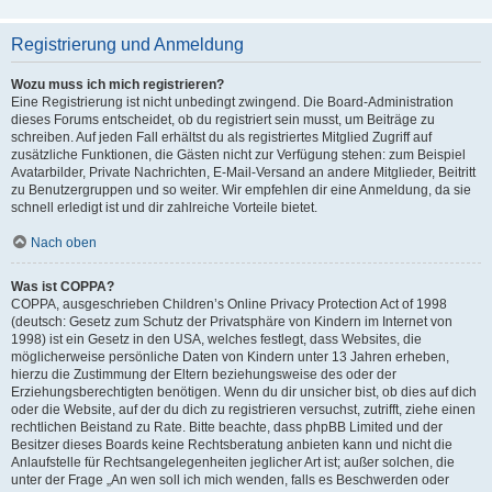
Registrierung und Anmeldung
Wozu muss ich mich registrieren?
Eine Registrierung ist nicht unbedingt zwingend. Die Board-Administration
dieses Forums entscheidet, ob du registriert sein musst, um Beiträge zu
schreiben. Auf jeden Fall erhältst du als registriertes Mitglied Zugriff auf
zusätzliche Funktionen, die Gästen nicht zur Verfügung stehen: zum Beispiel
Avatarbilder, Private Nachrichten, E-Mail-Versand an andere Mitglieder, Beitritt
zu Benutzergruppen und so weiter. Wir empfehlen dir eine Anmeldung, da sie
schnell erledigt ist und dir zahlreiche Vorteile bietet.
Nach oben
Was ist COPPA?
COPPA, ausgeschrieben Children’s Online Privacy Protection Act of 1998
(deutsch: Gesetz zum Schutz der Privatsphäre von Kindern im Internet von
1998) ist ein Gesetz in den USA, welches festlegt, dass Websites, die
möglicherweise persönliche Daten von Kindern unter 13 Jahren erheben,
hierzu die Zustimmung der Eltern beziehungsweise des oder der
Erziehungsberechtigten benötigen. Wenn du dir unsicher bist, ob dies auf dich
oder die Website, auf der du dich zu registrieren versuchst, zutrifft, ziehe einen
rechtlichen Beistand zu Rate. Bitte beachte, dass phpBB Limited und der
Besitzer dieses Boards keine Rechtsberatung anbieten kann und nicht die
Anlaufstelle für Rechtsangelegenheiten jeglicher Art ist; außer solchen, die
unter der Frage „An wen soll ich mich wenden, falls es Beschwerden oder