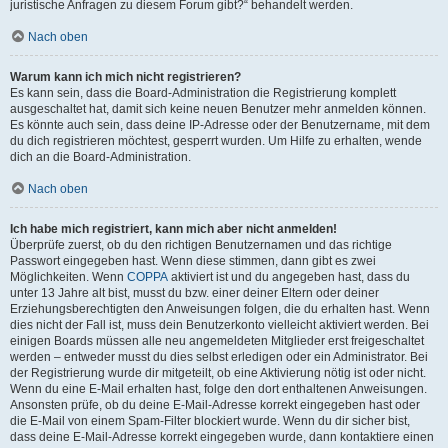
juristische Anfragen zu diesem Forum gibt?“ behandelt werden.
Nach oben
Warum kann ich mich nicht registrieren?
Es kann sein, dass die Board-Administration die Registrierung komplett
ausgeschaltet hat, damit sich keine neuen Benutzer mehr anmelden können.
Es könnte auch sein, dass deine IP-Adresse oder der Benutzername, mit dem
du dich registrieren möchtest, gesperrt wurden. Um Hilfe zu erhalten, wende
dich an die Board-Administration.
Nach oben
Ich habe mich registriert, kann mich aber nicht anmelden!
Überprüfe zuerst, ob du den richtigen Benutzernamen und das richtige
Passwort eingegeben hast. Wenn diese stimmen, dann gibt es zwei
Möglichkeiten. Wenn
COPPA
aktiviert ist und du angegeben hast, dass du
unter 13 Jahre alt bist, musst du bzw. einer deiner Eltern oder deiner
Erziehungsberechtigten den Anweisungen folgen, die du erhalten hast. Wenn
dies nicht der Fall ist, muss dein Benutzerkonto vielleicht aktiviert werden. Bei
einigen Boards müssen alle neu angemeldeten Mitglieder erst freigeschaltet
werden – entweder musst du dies selbst erledigen oder ein Administrator. Bei
der Registrierung wurde dir mitgeteilt, ob eine Aktivierung nötig ist oder nicht.
Wenn du eine E-Mail erhalten hast, folge den dort enthaltenen Anweisungen.
Ansonsten prüfe, ob du deine E-Mail-Adresse korrekt eingegeben hast oder
die E-Mail von einem Spam-Filter blockiert wurde. Wenn du dir sicher bist,
dass deine E-Mail-Adresse korrekt eingegeben wurde, dann kontaktiere einen