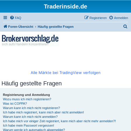
Traderinside.de
FAQ
Registrieren
Anmelden
S
Foren-Übersicht
Häufig gestellte Fragen
u
c
h
e
Alle Märkte bei TradingView verfolgen
Häufig gestellte Fragen
Registrierung und Anmeldung
Wozu muss ich mich registrieren?
Was ist COPPA?
Warum kann ich mich nicht registrieren?
Ich habe mich registriert, kann mich aber nicht anmelden!
Warum kann ich mich nicht anmelden?
Ich habe mich vor einiger Zeit registriert, kann mich aber nicht mehr anmelden?!
Ich habe mein Passwort vergessen!
Warum werde ich automatisch abgemeldet?