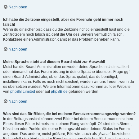
Nach oben
Ich habe die Zeitzone eingestellt, aber die Forenuhr geht immer noch
falsch!
Wenn du dir sicher bist, dass du die Zeitzone richtig eingestellt hast und die
Zeit trotzdem noch falsch ist, geht die Uhr des Servers vermutlich falsch.
Kontaktiere einen Administrator, damit er das Problem beheben kann.
Nach oben
Meine Sprache steht auf diesem Board nicht zur Auswahl!
Meist hat die Board-Administration entweder deine Sprache nicht installiert
oder niemand hat das Forum bislang in deine Sprache übersetzt. Frage ggf.
einen Board-Administrator, ob er das Sprachpaket, das du benötigst,
installieren kann. Falls es noch nicht existiert, würden wir uns freuen, wenn du
es übersetzen würdest. Weitere Informationen dazu können auf der Website
von
phpBB Limited
oder auf
phpBB.de
gefunden werden.
Nach oben
Was sind das für Bilder, die bei meinem Benutzernamen angezeigt werden?
In der Beitragsansicht können zwei Bilder bei deinem Benutzernamen stehen.
Eines dieser Bilder ist meist mit deinem Rang verknüpft: Oft sind dies Sterne,
Kästchen oder Punkte, die deine Beitragszahl oder deinen Status im Forum
angeben. Das andere, meist größere, Bild wird auch als „Avatar“ bezeichnet.
Es handelt sich hierbei in der Regel um ein persönliches Bild, welches von