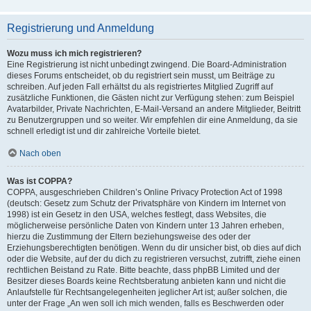
Registrierung und Anmeldung
Wozu muss ich mich registrieren?
Eine Registrierung ist nicht unbedingt zwingend. Die Board-Administration
dieses Forums entscheidet, ob du registriert sein musst, um Beiträge zu
schreiben. Auf jeden Fall erhältst du als registriertes Mitglied Zugriff auf
zusätzliche Funktionen, die Gästen nicht zur Verfügung stehen: zum Beispiel
Avatarbilder, Private Nachrichten, E-Mail-Versand an andere Mitglieder, Beitritt
zu Benutzergruppen und so weiter. Wir empfehlen dir eine Anmeldung, da sie
schnell erledigt ist und dir zahlreiche Vorteile bietet.
Nach oben
Was ist COPPA?
COPPA, ausgeschrieben Children’s Online Privacy Protection Act of 1998
(deutsch: Gesetz zum Schutz der Privatsphäre von Kindern im Internet von
1998) ist ein Gesetz in den USA, welches festlegt, dass Websites, die
möglicherweise persönliche Daten von Kindern unter 13 Jahren erheben,
hierzu die Zustimmung der Eltern beziehungsweise des oder der
Erziehungsberechtigten benötigen. Wenn du dir unsicher bist, ob dies auf dich
oder die Website, auf der du dich zu registrieren versuchst, zutrifft, ziehe einen
rechtlichen Beistand zu Rate. Bitte beachte, dass phpBB Limited und der
Besitzer dieses Boards keine Rechtsberatung anbieten kann und nicht die
Anlaufstelle für Rechtsangelegenheiten jeglicher Art ist; außer solchen, die
unter der Frage „An wen soll ich mich wenden, falls es Beschwerden oder