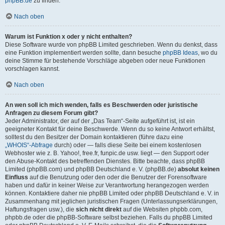
phpBB.de
zu finden.
Nach oben
Warum ist Funktion x oder y nicht enthalten?
Diese Software wurde von phpBB Limited geschrieben. Wenn du denkst, dass
eine Funktion implementiert werden sollte, dann besuche
phpBB Ideas
, wo du
deine Stimme für bestehende Vorschläge abgeben oder neue Funktionen
vorschlagen kannst.
Nach oben
An wen soll ich mich wenden, falls es Beschwerden oder juristische
Anfragen zu diesem Forum gibt?
Jeder Administrator, der auf der „Das Team“-Seite aufgeführt ist, ist ein
geeigneter Kontakt für deine Beschwerde. Wenn du so keine Antwort erhältst,
solltest du den Besitzer der Domain kontaktieren (führe dazu eine
„WHOIS“-Abfrage
durch) oder — falls diese Seite bei einem kostenlosen
Webhoster wie z. B. Yahoo!, free.fr, funpic.de usw. liegt — den Support oder
den Abuse-Kontakt des betreffenden Dienstes. Bitte beachte, dass phpBB
Limited (phpBB.com) und phpBB Deutschland e. V. (phpBB.de)
absolut keinen
Einfluss
auf die Benutzung oder den oder die Benutzer der Forensoftware
haben und dafür in keiner Weise zur Verantwortung herangezogen werden
können. Kontaktiere daher nie phpBB Limited oder phpBB Deutschland e. V. in
Zusammenhang mit jeglichen juristischen Fragen (Unterlassungserklärungen,
Haftungsfragen usw.), die
sich nicht direkt
auf die Websiten phpbb.com,
phpbb.de oder die phpBB-Software selbst beziehen. Falls du phpBB Limited