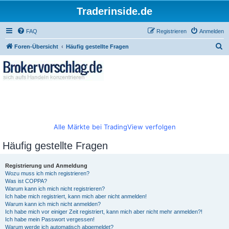
Traderinside.de
FAQ
Registrieren
Anmelden
S
Foren-Übersicht
Häufig gestellte Fragen
u
c
h
e
Alle Märkte bei TradingView verfolgen
Häufig gestellte Fragen
Registrierung und Anmeldung
Wozu muss ich mich registrieren?
Was ist COPPA?
Warum kann ich mich nicht registrieren?
Ich habe mich registriert, kann mich aber nicht anmelden!
Warum kann ich mich nicht anmelden?
Ich habe mich vor einiger Zeit registriert, kann mich aber nicht mehr anmelden?!
Ich habe mein Passwort vergessen!
Warum werde ich automatisch abgemeldet?