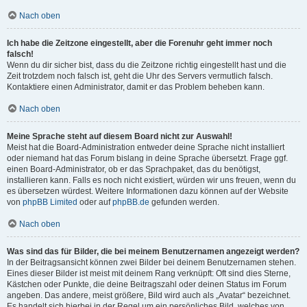
Nach oben
Ich habe die Zeitzone eingestellt, aber die Forenuhr geht immer noch
falsch!
Wenn du dir sicher bist, dass du die Zeitzone richtig eingestellt hast und die
Zeit trotzdem noch falsch ist, geht die Uhr des Servers vermutlich falsch.
Kontaktiere einen Administrator, damit er das Problem beheben kann.
Nach oben
Meine Sprache steht auf diesem Board nicht zur Auswahl!
Meist hat die Board-Administration entweder deine Sprache nicht installiert
oder niemand hat das Forum bislang in deine Sprache übersetzt. Frage ggf.
einen Board-Administrator, ob er das Sprachpaket, das du benötigst,
installieren kann. Falls es noch nicht existiert, würden wir uns freuen, wenn du
es übersetzen würdest. Weitere Informationen dazu können auf der Website
von
phpBB Limited
oder auf
phpBB.de
gefunden werden.
Nach oben
Was sind das für Bilder, die bei meinem Benutzernamen angezeigt werden?
In der Beitragsansicht können zwei Bilder bei deinem Benutzernamen stehen.
Eines dieser Bilder ist meist mit deinem Rang verknüpft: Oft sind dies Sterne,
Kästchen oder Punkte, die deine Beitragszahl oder deinen Status im Forum
angeben. Das andere, meist größere, Bild wird auch als „Avatar“ bezeichnet.
Es handelt sich hierbei in der Regel um ein persönliches Bild, welches von