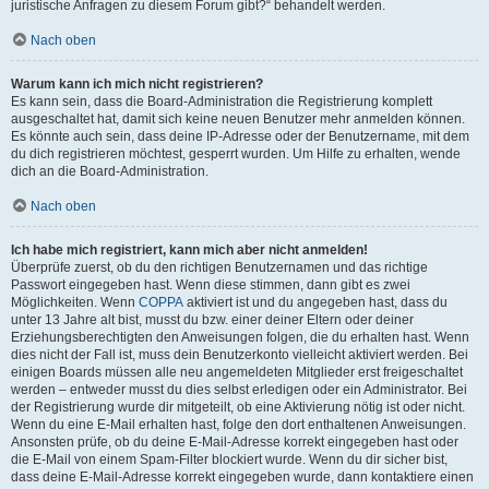
juristische Anfragen zu diesem Forum gibt?“ behandelt werden.
Nach oben
Warum kann ich mich nicht registrieren?
Es kann sein, dass die Board-Administration die Registrierung komplett
ausgeschaltet hat, damit sich keine neuen Benutzer mehr anmelden können.
Es könnte auch sein, dass deine IP-Adresse oder der Benutzername, mit dem
du dich registrieren möchtest, gesperrt wurden. Um Hilfe zu erhalten, wende
dich an die Board-Administration.
Nach oben
Ich habe mich registriert, kann mich aber nicht anmelden!
Überprüfe zuerst, ob du den richtigen Benutzernamen und das richtige
Passwort eingegeben hast. Wenn diese stimmen, dann gibt es zwei
Möglichkeiten. Wenn
COPPA
aktiviert ist und du angegeben hast, dass du
unter 13 Jahre alt bist, musst du bzw. einer deiner Eltern oder deiner
Erziehungsberechtigten den Anweisungen folgen, die du erhalten hast. Wenn
dies nicht der Fall ist, muss dein Benutzerkonto vielleicht aktiviert werden. Bei
einigen Boards müssen alle neu angemeldeten Mitglieder erst freigeschaltet
werden – entweder musst du dies selbst erledigen oder ein Administrator. Bei
der Registrierung wurde dir mitgeteilt, ob eine Aktivierung nötig ist oder nicht.
Wenn du eine E-Mail erhalten hast, folge den dort enthaltenen Anweisungen.
Ansonsten prüfe, ob du deine E-Mail-Adresse korrekt eingegeben hast oder
die E-Mail von einem Spam-Filter blockiert wurde. Wenn du dir sicher bist,
dass deine E-Mail-Adresse korrekt eingegeben wurde, dann kontaktiere einen