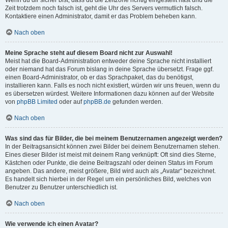
Wenn du dir sicher bist, dass du die Zeitzone richtig eingestellt hast und die
Zeit trotzdem noch falsch ist, geht die Uhr des Servers vermutlich falsch.
Kontaktiere einen Administrator, damit er das Problem beheben kann.
Nach oben
Meine Sprache steht auf diesem Board nicht zur Auswahl!
Meist hat die Board-Administration entweder deine Sprache nicht installiert
oder niemand hat das Forum bislang in deine Sprache übersetzt. Frage ggf.
einen Board-Administrator, ob er das Sprachpaket, das du benötigst,
installieren kann. Falls es noch nicht existiert, würden wir uns freuen, wenn du
es übersetzen würdest. Weitere Informationen dazu können auf der Website
von
phpBB Limited
oder auf
phpBB.de
gefunden werden.
Nach oben
Was sind das für Bilder, die bei meinem Benutzernamen angezeigt werden?
In der Beitragsansicht können zwei Bilder bei deinem Benutzernamen stehen.
Eines dieser Bilder ist meist mit deinem Rang verknüpft: Oft sind dies Sterne,
Kästchen oder Punkte, die deine Beitragszahl oder deinen Status im Forum
angeben. Das andere, meist größere, Bild wird auch als „Avatar“ bezeichnet.
Es handelt sich hierbei in der Regel um ein persönliches Bild, welches von
Benutzer zu Benutzer unterschiedlich ist.
Nach oben
Wie verwende ich einen Avatar?