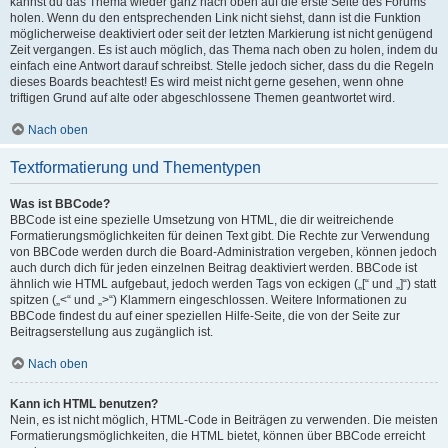
kannst du das Thema wieder ganz nach oben auf die erste Seite des Forums
holen. Wenn du den entsprechenden Link nicht siehst, dann ist die Funktion
möglicherweise deaktiviert oder seit der letzten Markierung ist nicht genügend
Zeit vergangen. Es ist auch möglich, das Thema nach oben zu holen, indem du
einfach eine Antwort darauf schreibst. Stelle jedoch sicher, dass du die Regeln
dieses Boards beachtest! Es wird meist nicht gerne gesehen, wenn ohne
triftigen Grund auf alte oder abgeschlossene Themen geantwortet wird.
Nach oben
Textformatierung und Thementypen
Was ist BBCode?
BBCode ist eine spezielle Umsetzung von HTML, die dir weitreichende
Formatierungsmöglichkeiten für deinen Text gibt. Die Rechte zur Verwendung
von BBCode werden durch die Board-Administration vergeben, können jedoch
auch durch dich für jeden einzelnen Beitrag deaktiviert werden. BBCode ist
ähnlich wie HTML aufgebaut, jedoch werden Tags von eckigen („[“ und „]“) statt
spitzen („<“ und „>“) Klammern eingeschlossen. Weitere Informationen zu
BBCode findest du auf einer speziellen Hilfe-Seite, die von der Seite zur
Beitragserstellung aus zugänglich ist.
Nach oben
Kann ich HTML benutzen?
Nein, es ist nicht möglich, HTML-Code in Beiträgen zu verwenden. Die meisten
Formatierungsmöglichkeiten, die HTML bietet, können über BBCode erreicht