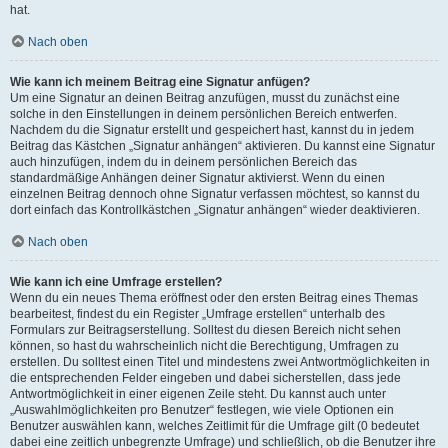
hat.
Nach oben
Wie kann ich meinem Beitrag eine Signatur anfügen?
Um eine Signatur an deinen Beitrag anzufügen, musst du zunächst eine
solche in den Einstellungen in deinem persönlichen Bereich entwerfen.
Nachdem du die Signatur erstellt und gespeichert hast, kannst du in jedem
Beitrag das Kästchen „Signatur anhängen“ aktivieren. Du kannst eine Signatur
auch hinzufügen, indem du in deinem persönlichen Bereich das
standardmäßige Anhängen deiner Signatur aktivierst. Wenn du einen
einzelnen Beitrag dennoch ohne Signatur verfassen möchtest, so kannst du
dort einfach das Kontrollkästchen „Signatur anhängen“ wieder deaktivieren.
Nach oben
Wie kann ich eine Umfrage erstellen?
Wenn du ein neues Thema eröffnest oder den ersten Beitrag eines Themas
bearbeitest, findest du ein Register „Umfrage erstellen“ unterhalb des
Formulars zur Beitragserstellung. Solltest du diesen Bereich nicht sehen
können, so hast du wahrscheinlich nicht die Berechtigung, Umfragen zu
erstellen. Du solltest einen Titel und mindestens zwei Antwortmöglichkeiten in
die entsprechenden Felder eingeben und dabei sicherstellen, dass jede
Antwortmöglichkeit in einer eigenen Zeile steht. Du kannst auch unter
„Auswahlmöglichkeiten pro Benutzer“ festlegen, wie viele Optionen ein
Benutzer auswählen kann, welches Zeitlimit für die Umfrage gilt (0 bedeutet
dabei eine zeitlich unbegrenzte Umfrage) und schließlich, ob die Benutzer ihre