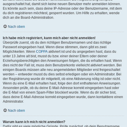
ausgeschaltet hat, damit sich keine neuen Benutzer mehr anmelden können.
Es könnte auch sein, dass deine IP-Adresse oder der Benutzername, mit dem
du dich registrieren möchtest, gesperrt wurden. Um Hilfe zu erhalten, wende
dich an die Board-Administration.
Nach oben
Ich habe mich registriert, kann mich aber nicht anmelden!
Überprüfe zuerst, ob du den richtigen Benutzernamen und das richtige
Passwort eingegeben hast. Wenn diese stimmen, dann gibt es zwei
Möglichkeiten. Wenn
COPPA
aktiviert ist und du angegeben hast, dass du
unter 13 Jahre alt bist, musst du bzw. einer deiner Eltern oder deiner
Erziehungsberechtigten den Anweisungen folgen, die du erhalten hast. Wenn
dies nicht der Fall ist, muss dein Benutzerkonto vielleicht aktiviert werden. Bei
einigen Boards müssen alle neu angemeldeten Mitglieder erst freigeschaltet
werden – entweder musst du dies selbst erledigen oder ein Administrator. Bei
der Registrierung wurde dir mitgeteilt, ob eine Aktivierung nötig ist oder nicht.
Wenn du eine E-Mail erhalten hast, folge den dort enthaltenen Anweisungen.
Ansonsten prüfe, ob du deine E-Mail-Adresse korrekt eingegeben hast oder
die E-Mail von einem Spam-Filter blockiert wurde. Wenn du dir sicher bist,
dass deine E-Mail-Adresse korrekt eingegeben wurde, dann kontaktiere einen
Administrator.
Nach oben
Warum kann ich mich nicht anmelden?
Dafür gibt es viele mögliche Gründe. Prüfe zunächst, ob dein Benutzername