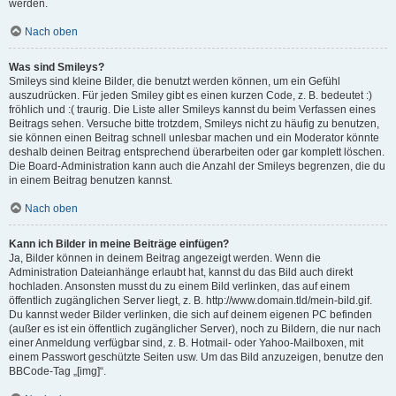
werden.
Nach oben
Was sind Smileys?
Smileys sind kleine Bilder, die benutzt werden können, um ein Gefühl
auszudrücken. Für jeden Smiley gibt es einen kurzen Code, z. B. bedeutet :)
fröhlich und :( traurig. Die Liste aller Smileys kannst du beim Verfassen eines
Beitrags sehen. Versuche bitte trotzdem, Smileys nicht zu häufig zu benutzen,
sie können einen Beitrag schnell unlesbar machen und ein Moderator könnte
deshalb deinen Beitrag entsprechend überarbeiten oder gar komplett löschen.
Die Board-Administration kann auch die Anzahl der Smileys begrenzen, die du
in einem Beitrag benutzen kannst.
Nach oben
Kann ich Bilder in meine Beiträge einfügen?
Ja, Bilder können in deinem Beitrag angezeigt werden. Wenn die
Administration Dateianhänge erlaubt hat, kannst du das Bild auch direkt
hochladen. Ansonsten musst du zu einem Bild verlinken, das auf einem
öffentlich zugänglichen Server liegt, z. B. http://www.domain.tld/mein-bild.gif.
Du kannst weder Bilder verlinken, die sich auf deinem eigenen PC befinden
(außer es ist ein öffentlich zugänglicher Server), noch zu Bildern, die nur nach
einer Anmeldung verfügbar sind, z. B. Hotmail- oder Yahoo-Mailboxen, mit
einem Passwort geschützte Seiten usw. Um das Bild anzuzeigen, benutze den
BBCode-Tag „[img]“.