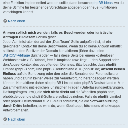
eine Funktion implementiert werden sollte, dann besuche
phpBB Ideas
, wo du
deine Stimme für bestehende Vorschläge abgeben oder neue Funktionen
vorschlagen kannst.
Nach oben
An wen soll ich mich wenden, falls es Beschwerden oder juristische
Anfragen zu diesem Forum gibt?
Jeder Administrator, der auf der „Das Team“-Seite aufgeführt ist, ist ein
geeigneter Kontakt für deine Beschwerde. Wenn du so keine Antwort erhältst,
solltest du den Besitzer der Domain kontaktieren (führe dazu eine
„WHOIS“-Abfrage
durch) oder — falls diese Seite bei einem kostenlosen
Webhoster wie z. B. Yahoo!, free.fr, funpic.de usw. liegt — den Support oder
den Abuse-Kontakt des betreffenden Dienstes. Bitte beachte, dass phpBB
Limited (phpBB.com) und phpBB Deutschland e. V. (phpBB.de)
absolut keinen
Einfluss
auf die Benutzung oder den oder die Benutzer der Forensoftware
haben und dafür in keiner Weise zur Verantwortung herangezogen werden
können. Kontaktiere daher nie phpBB Limited oder phpBB Deutschland e. V. in
Zusammenhang mit jeglichen juristischen Fragen (Unterlassungserklärungen,
Haftungsfragen usw.), die
sich nicht direkt
auf die Websiten phpbb.com,
phpbb.de oder die phpBB-Software selbst beziehen. Falls du phpBB Limited
oder phpBB Deutschland e. V. E-Mails schreibst, die die
Softwarenutzung
durch Dritte
betreffen, so wirst du, wenn überhaupt, höchstens eine knappe
Antwort erhalten.
Nach oben