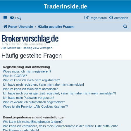
Traderinside.de
FAQ
Registrieren
Anmelden
S
Foren-Übersicht
Häufig gestellte Fragen
u
c
h
Alle Märkte bei TradingView verfolgen
Häufig gestellte Fragen
e
Registrierung und Anmeldung
Wozu muss ich mich registrieren?
Was ist COPPA?
Warum kann ich mich nicht registrieren?
Ich habe mich registriert, kann mich aber nicht anmelden!
Warum kann ich mich nicht anmelden?
Ich habe mich vor einiger Zeit registriert, kann mich aber nicht mehr anmelden?!
Ich habe mein Passwort vergessen!
Warum werde ich automatisch abgemeldet?
Wozu ist die Funktion „Alle Cookies löschen“?
Benutzerpräferenzen und -einstellungen
Wie kann ich meine Einstellungen ändern?
Wie kann ich verhindern, dass mein Benutzername in der Online-Liste auftaucht?
Die Forenuhr geht falsch!