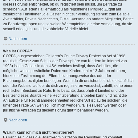
dieses Forums entscheidet, ob du registriert sein musst, um Beiträge zu
schreiben. Auf jeden Fall erhältst du als registriertes Mitglied Zugriff auf
zusätzliche Funktionen, die Gästen nicht zur Verfügung stehen: zum Beispiel
Avatarbilder, Private Nachrichten, E-Mail-Versand an andere Mitglieder, Beitritt
zu Benutzergruppen und so weiter. Wir empfehlen dir eine Anmeldung, da sie
schnell erledigt ist und dir zahlreiche Vorteile bietet.
Nach oben
Was ist COPPA?
COPPA, ausgeschrieben Children’s Online Privacy Protection Act of 1998
(deutsch: Gesetz zum Schutz der Privatsphäre von Kindern im Internet von
1998) ist ein Gesetz in den USA, welches festlegt, dass Websites, die
möglicherweise persönliche Daten von Kindern unter 13 Jahren erheben,
hierzu die Zustimmung der Eltern beziehungsweise des oder der
Erziehungsberechtigten benötigen. Wenn du dir unsicher bist, ob dies auf dich
oder die Website, auf der du dich zu registrieren versuchst, zutrifft, ziehe einen
rechtlichen Beistand zu Rate. Bitte beachte, dass phpBB Limited und der
Besitzer dieses Boards keine Rechtsberatung anbieten kann und nicht die
Anlaufstelle für Rechtsangelegenheiten jeglicher Art ist; außer solchen, die
unter der Frage „An wen soll ich mich wenden, falls es Beschwerden oder
juristische Anfragen zu diesem Forum gibt?“ behandelt werden.
Nach oben
Warum kann ich mich nicht registrieren?
Es kann sein, dass die Board-Administration die Registrierung komplett