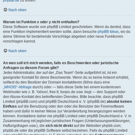
phpBB.de
zu finden.
Nach oben
Warum ist Funktion x oder y nicht enthalten?
Diese Software wurde von phpBB Limited geschrieben. Wenn du denkst, dass
eine Funktion implementiert werden sollte, dann besuche
phpBB Ideas
, wo du
deine Stimme für bestehende Vorschläge abgeben oder neue Funktionen
vorschlagen kannst.
Nach oben
An wen soll ich mich wenden, falls es Beschwerden oder juristische
Anfragen zu diesem Forum gibt?
Jeder Administrator, der auf der „Das Team“-Seite aufgeführt ist, ist ein
geeigneter Kontakt für deine Beschwerde. Wenn du so keine Antwort erhältst,
solltest du den Besitzer der Domain kontaktieren (führe dazu eine
„WHOIS“-Abfrage
durch) oder — falls diese Seite bei einem kostenlosen
Webhoster wie z. B. Yahoo!, free.fr, funpic.de usw. liegt — den Support oder
den Abuse-Kontakt des betreffenden Dienstes. Bitte beachte, dass phpBB
Limited (phpBB.com) und phpBB Deutschland e. V. (phpBB.de)
absolut keinen
Einfluss
auf die Benutzung oder den oder die Benutzer der Forensoftware
haben und dafür in keiner Weise zur Verantwortung herangezogen werden
können. Kontaktiere daher nie phpBB Limited oder phpBB Deutschland e. V. in
Zusammenhang mit jeglichen juristischen Fragen (Unterlassungserklärungen,
Haftungsfragen usw.), die
sich nicht direkt
auf die Websiten phpbb.com,
phpbb.de oder die phpBB-Software selbst beziehen. Falls du phpBB Limited