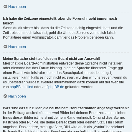
Nach oben
Ich habe die Zeitzone eingestellt, aber die Forenuhr geht immer noch
falsch!
Wenn du dir sicher bist, dass du die Zeitzone richtig eingestellt hast und die
Zeit trotzdem noch falsch ist, geht die Uhr des Servers vermutlich falsch.
Kontaktiere einen Administrator, damit er das Problem beheben kann.
Nach oben
Meine Sprache steht auf diesem Board nicht zur Auswahl!
Meist hat die Board-Administration entweder deine Sprache nicht installiert
oder niemand hat das Forum bislang in deine Sprache übersetzt. Frage ggf.
einen Board-Administrator, ob er das Sprachpaket, das du benötigst,
installieren kann. Falls es noch nicht existiert, würden wir uns freuen, wenn du
es übersetzen würdest. Weitere Informationen dazu können auf der Website
von
phpBB Limited
oder auf
phpBB.de
gefunden werden.
Nach oben
Was sind das für Bilder, die bei meinem Benutzernamen angezeigt werden?
In der Beitragsansicht können zwei Bilder bei deinem Benutzernamen stehen.
Eines dieser Bilder ist meist mit deinem Rang verknüpft: Oft sind dies Sterne,
Kästchen oder Punkte, die deine Beitragszahl oder deinen Status im Forum
angeben. Das andere, meist größere, Bild wird auch als „Avatar“ bezeichnet.
Es handelt sich hierbei in der Regel um ein persönliches Bild, welches von