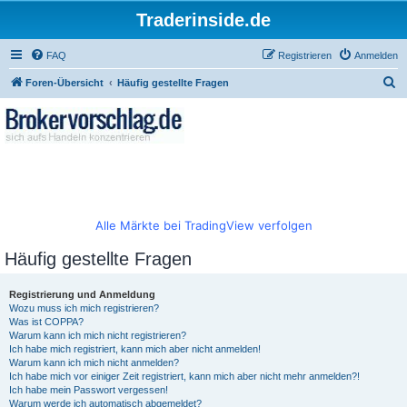
Traderinside.de
FAQ
Registrieren
Anmelden
S
Foren-Übersicht
Häufig gestellte Fragen
u
c
h
e
Alle Märkte bei TradingView verfolgen
Häufig gestellte Fragen
Registrierung und Anmeldung
Wozu muss ich mich registrieren?
Was ist COPPA?
Warum kann ich mich nicht registrieren?
Ich habe mich registriert, kann mich aber nicht anmelden!
Warum kann ich mich nicht anmelden?
Ich habe mich vor einiger Zeit registriert, kann mich aber nicht mehr anmelden?!
Ich habe mein Passwort vergessen!
Warum werde ich automatisch abgemeldet?