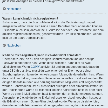
juristische Anfragen zu diesem Forum gibt?“ behandelt werden.
Nach oben
Warum kann ich mich nicht registrieren?
Es kann sein, dass die Board-Administration die Registrierung komplett
ausgeschaltet hat, damit sich keine neuen Benutzer mehr anmelden können.
Es könnte auch sein, dass deine IP-Adresse oder der Benutzername, mit dem
du dich registrieren möchtest, gesperrt wurden. Um Hilfe zu erhalten, wende
dich an die Board-Administration.
Nach oben
Ich habe mich registriert, kann mich aber nicht anmelden!
Überprüfe zuerst, ob du den richtigen Benutzernamen und das richtige
Passwort eingegeben hast. Wenn diese stimmen, dann gibt es zwei
Möglichkeiten. Wenn
COPPA
aktiviert ist und du angegeben hast, dass du
unter 13 Jahre alt bist, musst du bzw. einer deiner Eltern oder deiner
Erziehungsberechtigten den Anweisungen folgen, die du erhalten hast. Wenn
dies nicht der Fall ist, muss dein Benutzerkonto vielleicht aktiviert werden. Bei
einigen Boards müssen alle neu angemeldeten Mitglieder erst freigeschaltet
werden – entweder musst du dies selbst erledigen oder ein Administrator. Bei
der Registrierung wurde dir mitgeteilt, ob eine Aktivierung nötig ist oder nicht.
Wenn du eine E-Mail erhalten hast, folge den dort enthaltenen Anweisungen.
Ansonsten prüfe, ob du deine E-Mail-Adresse korrekt eingegeben hast oder
die E-Mail von einem Spam-Filter blockiert wurde. Wenn du dir sicher bist,
dass deine E-Mail-Adresse korrekt eingegeben wurde, dann kontaktiere einen