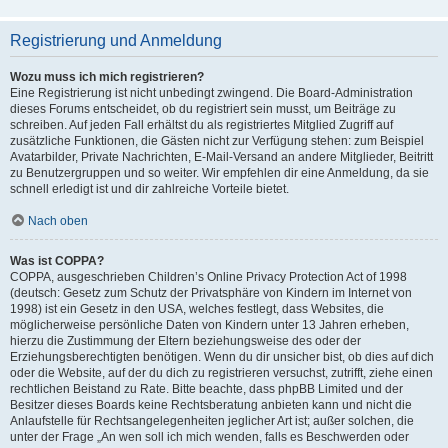
Registrierung und Anmeldung
Wozu muss ich mich registrieren?
Eine Registrierung ist nicht unbedingt zwingend. Die Board-Administration
dieses Forums entscheidet, ob du registriert sein musst, um Beiträge zu
schreiben. Auf jeden Fall erhältst du als registriertes Mitglied Zugriff auf
zusätzliche Funktionen, die Gästen nicht zur Verfügung stehen: zum Beispiel
Avatarbilder, Private Nachrichten, E-Mail-Versand an andere Mitglieder, Beitritt
zu Benutzergruppen und so weiter. Wir empfehlen dir eine Anmeldung, da sie
schnell erledigt ist und dir zahlreiche Vorteile bietet.
Nach oben
Was ist COPPA?
COPPA, ausgeschrieben Children’s Online Privacy Protection Act of 1998
(deutsch: Gesetz zum Schutz der Privatsphäre von Kindern im Internet von
1998) ist ein Gesetz in den USA, welches festlegt, dass Websites, die
möglicherweise persönliche Daten von Kindern unter 13 Jahren erheben,
hierzu die Zustimmung der Eltern beziehungsweise des oder der
Erziehungsberechtigten benötigen. Wenn du dir unsicher bist, ob dies auf dich
oder die Website, auf der du dich zu registrieren versuchst, zutrifft, ziehe einen
rechtlichen Beistand zu Rate. Bitte beachte, dass phpBB Limited und der
Besitzer dieses Boards keine Rechtsberatung anbieten kann und nicht die
Anlaufstelle für Rechtsangelegenheiten jeglicher Art ist; außer solchen, die
unter der Frage „An wen soll ich mich wenden, falls es Beschwerden oder