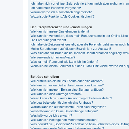
Ich habe mich vor einiger Zeit registriert, kann mich aber nicht mehr 
Ich habe mein Passwort vergessen!
Warum werde ich automatisch abgemeldet?
Wozu ist die Funktion „Alle Cookies löschen“?
Benutzerpräferenzen und -einstellungen
Wie kann ich meine Einstellungen ändern?
Wie kann ich verhindern, dass mein Benutzername in der Online-Liste 
Die Forenuhr geht falsch!
Ich habe die Zeitzone eingestellt, aber die Forenuhr geht immer noch f
Meine Sprache steht auf diesem Board nicht zur Auswahl!
Was sind das für Bilder, die bei meinem Benutzernamen angezeigt we
Wie verwende ich einen Avatar?
Was ist mein Rang und wie kann ich ihn ändern?
Wenn ich bei einem Benutzer auf den E-Mail-Link klicke, werde ich au
Beiträge schreiben
Wie erstelle ich ein neues Thema oder eine Antwort?
Wie kann ich einen Beitrag bearbeiten oder löschen?
Wie kann ich meinem Beitrag eine Signatur anfügen?
Wie kann ich eine Umfrage erstellen?
Wieso kann ich nicht mehr Antwortmöglichkeiten erstellen?
Wie bearbeite oder lösche ich eine Umfrage?
Warum kann ich auf bestimmte Foren nicht zugreifen?
Weshalb kann ich keine Dateianhänge anfügen?
Weshalb wurde ich verwarnt?
Wie kann ich Beiträge den Moderatoren melden?
Was bewirkt die „Speichern“-Schaltfläche beim Schreiben eines Beitra
Warum muss mein Beitrag erst freigegeben werden?