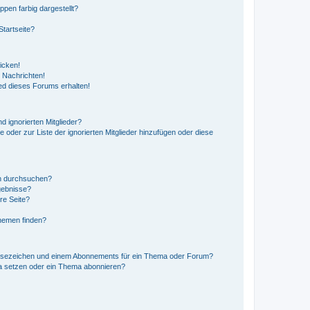
en farbig dargestellt?
tartseite?
icken!
 Nachrichten!
ed dieses Forums erhalten!
d ignorierten Mitglieder?
e oder zur Liste der ignorierten Mitglieder hinzufügen oder diese
en durchsuchen?
gebnisse?
re Seite?
hemen finden?
esezeichen und einem Abonnements für ein Thema oder Forum?
a setzen oder ein Thema abonnieren?