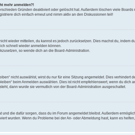
icht mehr anmelden?!
erschieden Gründen deaktiviert oder gelöscht hat. Außerdem löschen viele Boards r
triere dich einfach erneut und nimm aktiv an den Diskussionen teil!
 nicht wieder mitteilen, du kannst es jedoch zurücksetzen. Dies machst du, indem 
 dich schnell wieder anmelden können.
ückzusetzen, so wende dich an die Board-Administration.
en“ nicht auswählst, wirst du nur für eine Sitzung angemeldet. Dies verhindert 
leiben“ beim Anmelden auswählen. Dies ist nicht empfehlenswert, wenn du dich an
 steht, dann wurde sie vermutlich von der Board-Administration ausgeschaltet.
 hat und die dafür sorgen, dass du im Forum angemeldet bleibst. Außerdem ermögli
tiviert wurden. Wenn du Probleme bei der An- oder Abmeldung hast, kann es helfen