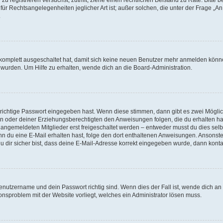
für Rechtsangelegenheiten jeglicher Art ist; außer solchen, die unter der Frage „
.
g komplett ausgeschaltet hat, damit sich keine neuen Benutzer mehr anmelden könn
 wurden. Um Hilfe zu erhalten, wende dich an die Board-Administration.
 richtige Passwort eingegeben hast. Wenn diese stimmen, dann gibt es zwei Mögl
tern oder deiner Erziehungsberechtigten den Anweisungen folgen, die du erhalten ha
u angemeldeten Mitglieder erst freigeschaltet werden – entweder musst du dies selbs
. Wenn du eine E-Mail erhalten hast, folge den dort enthaltenen Anweisungen. Ansons
 dir sicher bist, dass deine E-Mail-Adresse korrekt eingegeben wurde, dann kontak
Benutzername und dein Passwort richtig sind. Wenn dies der Fall ist, wende dich a
ionsproblem mit der Website vorliegt, welches ein Administrator lösen muss.