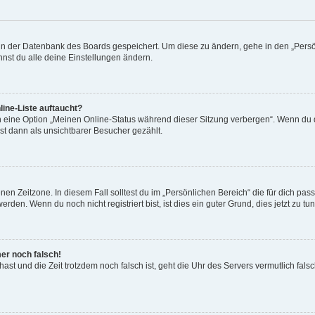
n in der Datenbank des Boards gespeichert. Um diese zu ändern, gehe in den „Persö
nst du alle deine Einstellungen ändern.
ine-Liste auftaucht?
n eine Option „Meinen Online-Status während dieser Sitzung verbergen“. Wenn du d
st dann als unsichtbarer Besucher gezählt.
en Zeitzone. In diesem Fall solltest du im „Persönlichen Bereich“ die für dich passe
den. Wenn du noch nicht registriert bist, ist dies ein guter Grund, dies jetzt zu tun
mer noch falsch!
t hast und die Zeit trotzdem noch falsch ist, geht die Uhr des Servers vermutlich fal