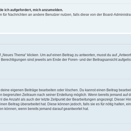
rde ich aufgefordert, mich anzumelden.
ion für Nachrichten an andere Benutzer nutzen, falls diese von der Board-Administ
„Neues Thema“ klicken. Um auf einen Beitrag zu antworten, musst du auf „Antworte
e Berechtigungen sind jeweils am Ende der Foren- und der Beitragsansicht aufgeliste
r deine eigenen Beiträge bearbeiten oder löschen. Du kannst einen Beitrag bearbe
inen begrenzten Zeitraum nach seiner Erstellung möglich. Wenn bereits jemand auf de
 die Anzahl als auch der letzte Zeitpunkt der Bearbeitungen angezeigt. Dieser Hi
en Beitrag überarbeitet hat. Diese können jedoch, falls sie es für nötig halten, ei
hen können, wenn bereits jemand darauf geantwortet hat.