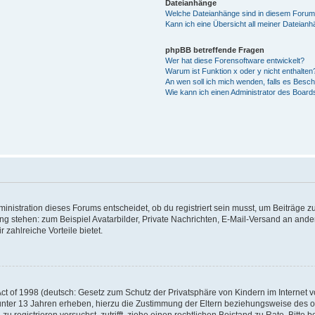
Dateianhänge
Welche Dateianhänge sind in diesem Forum
Kann ich eine Übersicht all meiner Dateian
phpBB betreffende Fragen
Wer hat diese Forensoftware entwickelt?
Warum ist Funktion x oder y nicht enthalten
An wen soll ich mich wenden, falls es Besc
Wie kann ich einen Administrator des Board
istration dieses Forums entscheidet, ob du registriert sein musst, um Beiträge zu s
ung stehen: zum Beispiel Avatarbilder, Private Nachrichten, E-Mail-Versand an ander
 zahlreiche Vorteile bietet.
t of 1998 (deutsch: Gesetz zum Schutz der Privatsphäre von Kindern im Internet vo
unter 13 Jahren erheben, hierzu die Zustimmung der Eltern beziehungsweise des o
h zu registrieren versuchst, zutrifft, ziehe einen rechtlichen Beistand zu Rate. Bit