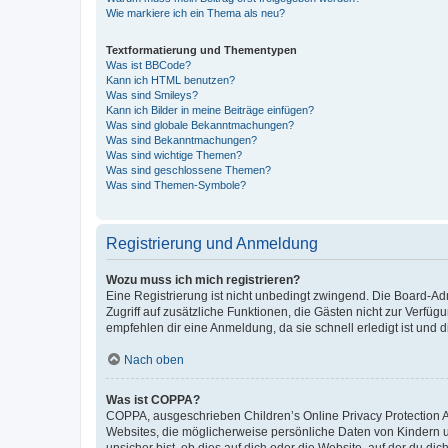
Wie markiere ich ein Thema als neu?
Textformatierung und Thementypen
Was ist BBCode?
Kann ich HTML benutzen?
Was sind Smileys?
Kann ich Bilder in meine Beiträge einfügen?
Was sind globale Bekanntmachungen?
Was sind Bekanntmachungen?
Was sind wichtige Themen?
Was sind geschlossene Themen?
Was sind Themen-Symbole?
Registrierung und Anmeldung
Wozu muss ich mich registrieren?
Eine Registrierung ist nicht unbedingt zwingend. Die Board-Admin
Zugriff auf zusätzliche Funktionen, die Gästen nicht zur Verfüg
empfehlen dir eine Anmeldung, da sie schnell erledigt ist und dir
Nach oben
Was ist COPPA?
COPPA, ausgeschrieben Children’s Online Privacy Protection Ac
Websites, die möglicherweise persönliche Daten von Kindern 
unsicher bist, ob dies auf dich oder die Website, auf der du dic