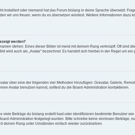
t installiert oder niemand hat das Forum bislang in deine Sprache übersetzt. Frag
, würden wir uns freuen, wenn du es übersetzen würdest. Weitere Informationen dazu
gezeigt werden?
amen stehen. Eines dieser Bilder ist meist mit deinem Rang verknüpft: Oft sind di
ld wird auch als „Avatar“ bezeichnet. Es handelt sich hierbei in der Regel um ein
 Avatar über eine der folgenden vier Methoden hinzufügen: Gravatar, Galerie, Rem
en Avatar benutzen kannst, solltest du die Board-Administration kontaktieren.
viele Beiträge du bislang erstellt hast oder identifizieren bestimmte Benutzer w
 Board-Administration festgelegt wurden. Bitte schreibe keine sinnlosen Beiträge
wird deinen Rang unter Umständen einfach wieder zurücksetzen.