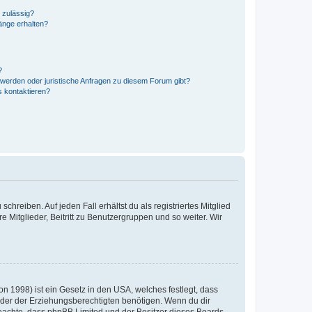
 zulässig?
hänge erhalten?
?
hwerden oder juristische Anfragen zu diesem Forum gibt?
s kontaktieren?
chreiben. Auf jeden Fall erhältst du als registriertes Mitglied
e Mitglieder, Beitritt zu Benutzergruppen und so weiter. Wir
n 1998) ist ein Gesetz in den USA, welches festlegt, dass
der der Erziehungsberechtigten benötigen. Wenn du dir
te beachte, dass phpBB Limited und der Besitzer dieses Boards