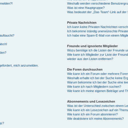
anmelden?!
Weshalb werden verschiedene Benutzergrupp
Was ist eine Hauptgruppe?
Was bedeutet der „Das Team“-Link auf der S
Private Nachrichten
Ich kann keine Privaten Nachrichten versch
Ich bekomme ständig unerwünschte Private
auftaucht?
Ich habe eine Spam-E-Mail von einem Mitgli
alsch!
Freunde und ignorierte Mitglieder
Wozu benötige ich die Listen der Freunde un
rden?
Wie kann ich Mitglieder zur Liste der Freund
wieder aus den Listen entfernen?
fgefordert, mich anzumelden.
Die Foren durchsuchen
Wie kann ich ein Forum oder mehrere For
Weshalb erhalte ich bei der Suche keine Er
Warum bekomme ich bei der Suche eine lee
Wie kann ich nach Mitgliedern suchen?
Wie kann ich meine eigenen Beiträge und T
Abonnements und Lesezeichen
Was ist der Unterschied zwischen einem L
Wie kann ich ein Lesezeichen auf ein Them
Wie kann ich ein Forum abonnieren?
Wie deaktiviere ich meine Abonnements?
gs?