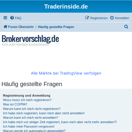
Traderinside.de
FAQ
Registrieren
Anmelden
S
Foren-Übersicht
Häufig gestellte Fragen
u
c
h
e
Alle Märkte bei TradingView verfolgen
Häufig gestellte Fragen
Registrierung und Anmeldung
Wozu muss ich mich registrieren?
Was ist COPPA?
Warum kann ich mich nicht registrieren?
Ich habe mich registriert, kann mich aber nicht anmelden!
Warum kann ich mich nicht anmelden?
Ich habe mich vor einiger Zeit registriert, kann mich aber nicht mehr anmelden?!
Ich habe mein Passwort vergessen!
Warum werde ich automatisch abgemeldet?