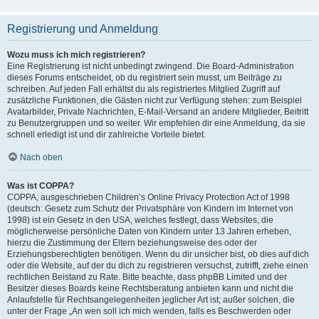
Registrierung und Anmeldung
Wozu muss ich mich registrieren?
Eine Registrierung ist nicht unbedingt zwingend. Die Board-Administration
dieses Forums entscheidet, ob du registriert sein musst, um Beiträge zu
schreiben. Auf jeden Fall erhältst du als registriertes Mitglied Zugriff auf
zusätzliche Funktionen, die Gästen nicht zur Verfügung stehen: zum Beispiel
Avatarbilder, Private Nachrichten, E-Mail-Versand an andere Mitglieder, Beitritt
zu Benutzergruppen und so weiter. Wir empfehlen dir eine Anmeldung, da sie
schnell erledigt ist und dir zahlreiche Vorteile bietet.
Nach oben
Was ist COPPA?
COPPA, ausgeschrieben Children’s Online Privacy Protection Act of 1998
(deutsch: Gesetz zum Schutz der Privatsphäre von Kindern im Internet von
1998) ist ein Gesetz in den USA, welches festlegt, dass Websites, die
möglicherweise persönliche Daten von Kindern unter 13 Jahren erheben,
hierzu die Zustimmung der Eltern beziehungsweise des oder der
Erziehungsberechtigten benötigen. Wenn du dir unsicher bist, ob dies auf dich
oder die Website, auf der du dich zu registrieren versuchst, zutrifft, ziehe einen
rechtlichen Beistand zu Rate. Bitte beachte, dass phpBB Limited und der
Besitzer dieses Boards keine Rechtsberatung anbieten kann und nicht die
Anlaufstelle für Rechtsangelegenheiten jeglicher Art ist; außer solchen, die
unter der Frage „An wen soll ich mich wenden, falls es Beschwerden oder