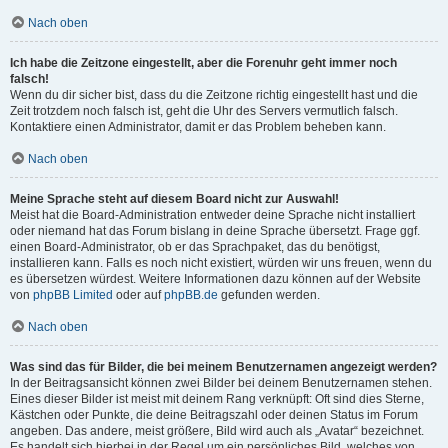
Nach oben
Ich habe die Zeitzone eingestellt, aber die Forenuhr geht immer noch
falsch!
Wenn du dir sicher bist, dass du die Zeitzone richtig eingestellt hast und die
Zeit trotzdem noch falsch ist, geht die Uhr des Servers vermutlich falsch.
Kontaktiere einen Administrator, damit er das Problem beheben kann.
Nach oben
Meine Sprache steht auf diesem Board nicht zur Auswahl!
Meist hat die Board-Administration entweder deine Sprache nicht installiert
oder niemand hat das Forum bislang in deine Sprache übersetzt. Frage ggf.
einen Board-Administrator, ob er das Sprachpaket, das du benötigst,
installieren kann. Falls es noch nicht existiert, würden wir uns freuen, wenn du
es übersetzen würdest. Weitere Informationen dazu können auf der Website
von
phpBB Limited
oder auf
phpBB.de
gefunden werden.
Nach oben
Was sind das für Bilder, die bei meinem Benutzernamen angezeigt werden?
In der Beitragsansicht können zwei Bilder bei deinem Benutzernamen stehen.
Eines dieser Bilder ist meist mit deinem Rang verknüpft: Oft sind dies Sterne,
Kästchen oder Punkte, die deine Beitragszahl oder deinen Status im Forum
angeben. Das andere, meist größere, Bild wird auch als „Avatar“ bezeichnet.
Es handelt sich hierbei in der Regel um ein persönliches Bild, welches von