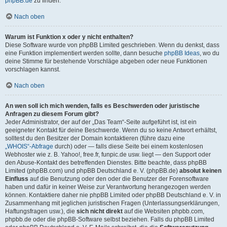
phpBB.de
zu finden.
Nach oben
Warum ist Funktion x oder y nicht enthalten?
Diese Software wurde von phpBB Limited geschrieben. Wenn du denkst, dass
eine Funktion implementiert werden sollte, dann besuche
phpBB Ideas
, wo du
deine Stimme für bestehende Vorschläge abgeben oder neue Funktionen
vorschlagen kannst.
Nach oben
An wen soll ich mich wenden, falls es Beschwerden oder juristische
Anfragen zu diesem Forum gibt?
Jeder Administrator, der auf der „Das Team“-Seite aufgeführt ist, ist ein
geeigneter Kontakt für deine Beschwerde. Wenn du so keine Antwort erhältst,
solltest du den Besitzer der Domain kontaktieren (führe dazu eine
„WHOIS“-Abfrage
durch) oder — falls diese Seite bei einem kostenlosen
Webhoster wie z. B. Yahoo!, free.fr, funpic.de usw. liegt — den Support oder
den Abuse-Kontakt des betreffenden Dienstes. Bitte beachte, dass phpBB
Limited (phpBB.com) und phpBB Deutschland e. V. (phpBB.de)
absolut keinen
Einfluss
auf die Benutzung oder den oder die Benutzer der Forensoftware
haben und dafür in keiner Weise zur Verantwortung herangezogen werden
können. Kontaktiere daher nie phpBB Limited oder phpBB Deutschland e. V. in
Zusammenhang mit jeglichen juristischen Fragen (Unterlassungserklärungen,
Haftungsfragen usw.), die
sich nicht direkt
auf die Websiten phpbb.com,
phpbb.de oder die phpBB-Software selbst beziehen. Falls du phpBB Limited