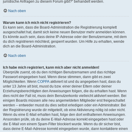
juristische Anfragen zu diesem Forum gibt?“ behandelt werden.
Nach oben
Warum kann ich mich nicht registrieren?
Es kann sein, dass die Board-Administration die Registrierung komplett
ausgeschaltet hat, damit sich keine neuen Benutzer mehr anmelden können.
Es könnte auch sein, dass deine IP-Adresse oder der Benutzername, mit dem
du dich registrieren möchtest, gesperrt wurden. Um Hilfe zu erhalten, wende
dich an die Board-Administration.
Nach oben
Ich habe mich registriert, kann mich aber nicht anmelden!
Überprüfe zuerst, ob du den richtigen Benutzernamen und das richtige
Passwort eingegeben hast. Wenn diese stimmen, dann gibt es zwei
Möglichkeiten. Wenn
COPPA
aktiviert ist und du angegeben hast, dass du
unter 13 Jahre alt bist, musst du bzw. einer deiner Eltern oder deiner
Erziehungsberechtigten den Anweisungen folgen, die du erhalten hast. Wenn
dies nicht der Fall ist, muss dein Benutzerkonto vielleicht aktiviert werden. Bei
einigen Boards müssen alle neu angemeldeten Mitglieder erst freigeschaltet
werden – entweder musst du dies selbst erledigen oder ein Administrator. Bei
der Registrierung wurde dir mitgeteilt, ob eine Aktivierung nötig ist oder nicht.
Wenn du eine E-Mail erhalten hast, folge den dort enthaltenen Anweisungen.
Ansonsten prüfe, ob du deine E-Mail-Adresse korrekt eingegeben hast oder
die E-Mail von einem Spam-Filter blockiert wurde. Wenn du dir sicher bist,
dass deine E-Mail-Adresse korrekt eingegeben wurde, dann kontaktiere einen