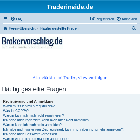
Traderinside.de
FAQ
Registrieren
Anmelden
S
Foren-Übersicht
Häufig gestellte Fragen
u
c
h
e
Alle Märkte bei TradingView verfolgen
Häufig gestellte Fragen
Registrierung und Anmeldung
Wozu muss ich mich registrieren?
Was ist COPPA?
Warum kann ich mich nicht registrieren?
Ich habe mich registriert, kann mich aber nicht anmelden!
Warum kann ich mich nicht anmelden?
Ich habe mich vor einiger Zeit registriert, kann mich aber nicht mehr anmelden?!
Ich habe mein Passwort vergessen!
Warum werde ich automatisch abgemeldet?