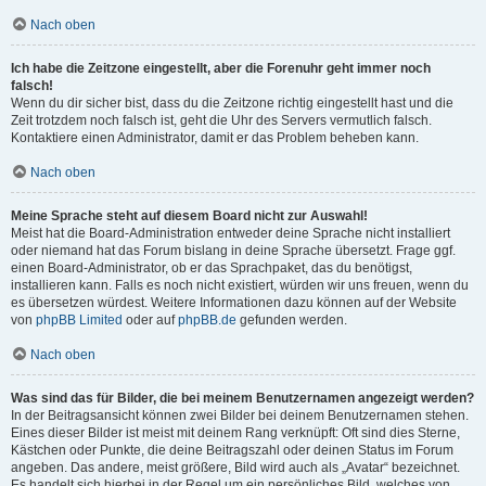
Nach oben
Ich habe die Zeitzone eingestellt, aber die Forenuhr geht immer noch
falsch!
Wenn du dir sicher bist, dass du die Zeitzone richtig eingestellt hast und die
Zeit trotzdem noch falsch ist, geht die Uhr des Servers vermutlich falsch.
Kontaktiere einen Administrator, damit er das Problem beheben kann.
Nach oben
Meine Sprache steht auf diesem Board nicht zur Auswahl!
Meist hat die Board-Administration entweder deine Sprache nicht installiert
oder niemand hat das Forum bislang in deine Sprache übersetzt. Frage ggf.
einen Board-Administrator, ob er das Sprachpaket, das du benötigst,
installieren kann. Falls es noch nicht existiert, würden wir uns freuen, wenn du
es übersetzen würdest. Weitere Informationen dazu können auf der Website
von
phpBB Limited
oder auf
phpBB.de
gefunden werden.
Nach oben
Was sind das für Bilder, die bei meinem Benutzernamen angezeigt werden?
In der Beitragsansicht können zwei Bilder bei deinem Benutzernamen stehen.
Eines dieser Bilder ist meist mit deinem Rang verknüpft: Oft sind dies Sterne,
Kästchen oder Punkte, die deine Beitragszahl oder deinen Status im Forum
angeben. Das andere, meist größere, Bild wird auch als „Avatar“ bezeichnet.
Es handelt sich hierbei in der Regel um ein persönliches Bild, welches von