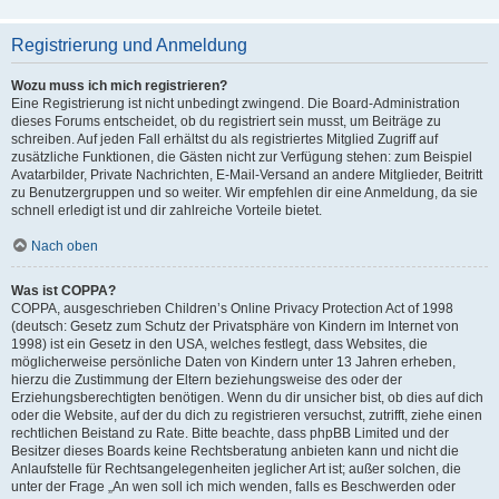
Registrierung und Anmeldung
Wozu muss ich mich registrieren?
Eine Registrierung ist nicht unbedingt zwingend. Die Board-Administration
dieses Forums entscheidet, ob du registriert sein musst, um Beiträge zu
schreiben. Auf jeden Fall erhältst du als registriertes Mitglied Zugriff auf
zusätzliche Funktionen, die Gästen nicht zur Verfügung stehen: zum Beispiel
Avatarbilder, Private Nachrichten, E-Mail-Versand an andere Mitglieder, Beitritt
zu Benutzergruppen und so weiter. Wir empfehlen dir eine Anmeldung, da sie
schnell erledigt ist und dir zahlreiche Vorteile bietet.
Nach oben
Was ist COPPA?
COPPA, ausgeschrieben Children’s Online Privacy Protection Act of 1998
(deutsch: Gesetz zum Schutz der Privatsphäre von Kindern im Internet von
1998) ist ein Gesetz in den USA, welches festlegt, dass Websites, die
möglicherweise persönliche Daten von Kindern unter 13 Jahren erheben,
hierzu die Zustimmung der Eltern beziehungsweise des oder der
Erziehungsberechtigten benötigen. Wenn du dir unsicher bist, ob dies auf dich
oder die Website, auf der du dich zu registrieren versuchst, zutrifft, ziehe einen
rechtlichen Beistand zu Rate. Bitte beachte, dass phpBB Limited und der
Besitzer dieses Boards keine Rechtsberatung anbieten kann und nicht die
Anlaufstelle für Rechtsangelegenheiten jeglicher Art ist; außer solchen, die
unter der Frage „An wen soll ich mich wenden, falls es Beschwerden oder