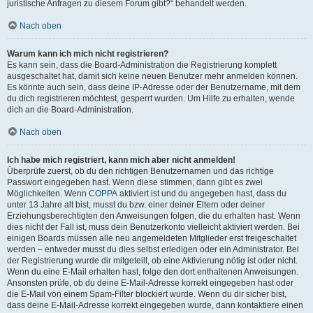
juristische Anfragen zu diesem Forum gibt?“ behandelt werden.
Nach oben
Warum kann ich mich nicht registrieren?
Es kann sein, dass die Board-Administration die Registrierung komplett
ausgeschaltet hat, damit sich keine neuen Benutzer mehr anmelden können.
Es könnte auch sein, dass deine IP-Adresse oder der Benutzername, mit dem
du dich registrieren möchtest, gesperrt wurden. Um Hilfe zu erhalten, wende
dich an die Board-Administration.
Nach oben
Ich habe mich registriert, kann mich aber nicht anmelden!
Überprüfe zuerst, ob du den richtigen Benutzernamen und das richtige
Passwort eingegeben hast. Wenn diese stimmen, dann gibt es zwei
Möglichkeiten. Wenn
COPPA
aktiviert ist und du angegeben hast, dass du
unter 13 Jahre alt bist, musst du bzw. einer deiner Eltern oder deiner
Erziehungsberechtigten den Anweisungen folgen, die du erhalten hast. Wenn
dies nicht der Fall ist, muss dein Benutzerkonto vielleicht aktiviert werden. Bei
einigen Boards müssen alle neu angemeldeten Mitglieder erst freigeschaltet
werden – entweder musst du dies selbst erledigen oder ein Administrator. Bei
der Registrierung wurde dir mitgeteilt, ob eine Aktivierung nötig ist oder nicht.
Wenn du eine E-Mail erhalten hast, folge den dort enthaltenen Anweisungen.
Ansonsten prüfe, ob du deine E-Mail-Adresse korrekt eingegeben hast oder
die E-Mail von einem Spam-Filter blockiert wurde. Wenn du dir sicher bist,
dass deine E-Mail-Adresse korrekt eingegeben wurde, dann kontaktiere einen