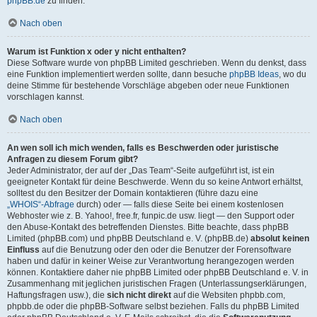
phpBB.de
zu finden.
Nach oben
Warum ist Funktion x oder y nicht enthalten?
Diese Software wurde von phpBB Limited geschrieben. Wenn du denkst, dass
eine Funktion implementiert werden sollte, dann besuche
phpBB Ideas
, wo du
deine Stimme für bestehende Vorschläge abgeben oder neue Funktionen
vorschlagen kannst.
Nach oben
An wen soll ich mich wenden, falls es Beschwerden oder juristische
Anfragen zu diesem Forum gibt?
Jeder Administrator, der auf der „Das Team“-Seite aufgeführt ist, ist ein
geeigneter Kontakt für deine Beschwerde. Wenn du so keine Antwort erhältst,
solltest du den Besitzer der Domain kontaktieren (führe dazu eine
„WHOIS“-Abfrage
durch) oder — falls diese Seite bei einem kostenlosen
Webhoster wie z. B. Yahoo!, free.fr, funpic.de usw. liegt — den Support oder
den Abuse-Kontakt des betreffenden Dienstes. Bitte beachte, dass phpBB
Limited (phpBB.com) und phpBB Deutschland e. V. (phpBB.de)
absolut keinen
Einfluss
auf die Benutzung oder den oder die Benutzer der Forensoftware
haben und dafür in keiner Weise zur Verantwortung herangezogen werden
können. Kontaktiere daher nie phpBB Limited oder phpBB Deutschland e. V. in
Zusammenhang mit jeglichen juristischen Fragen (Unterlassungserklärungen,
Haftungsfragen usw.), die
sich nicht direkt
auf die Websiten phpbb.com,
phpbb.de oder die phpBB-Software selbst beziehen. Falls du phpBB Limited