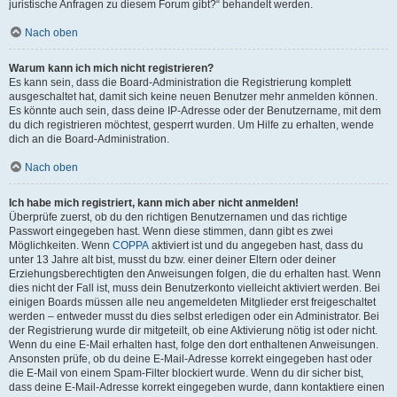
juristische Anfragen zu diesem Forum gibt?“ behandelt werden.
Nach oben
Warum kann ich mich nicht registrieren?
Es kann sein, dass die Board-Administration die Registrierung komplett
ausgeschaltet hat, damit sich keine neuen Benutzer mehr anmelden können.
Es könnte auch sein, dass deine IP-Adresse oder der Benutzername, mit dem
du dich registrieren möchtest, gesperrt wurden. Um Hilfe zu erhalten, wende
dich an die Board-Administration.
Nach oben
Ich habe mich registriert, kann mich aber nicht anmelden!
Überprüfe zuerst, ob du den richtigen Benutzernamen und das richtige
Passwort eingegeben hast. Wenn diese stimmen, dann gibt es zwei
Möglichkeiten. Wenn
COPPA
aktiviert ist und du angegeben hast, dass du
unter 13 Jahre alt bist, musst du bzw. einer deiner Eltern oder deiner
Erziehungsberechtigten den Anweisungen folgen, die du erhalten hast. Wenn
dies nicht der Fall ist, muss dein Benutzerkonto vielleicht aktiviert werden. Bei
einigen Boards müssen alle neu angemeldeten Mitglieder erst freigeschaltet
werden – entweder musst du dies selbst erledigen oder ein Administrator. Bei
der Registrierung wurde dir mitgeteilt, ob eine Aktivierung nötig ist oder nicht.
Wenn du eine E-Mail erhalten hast, folge den dort enthaltenen Anweisungen.
Ansonsten prüfe, ob du deine E-Mail-Adresse korrekt eingegeben hast oder
die E-Mail von einem Spam-Filter blockiert wurde. Wenn du dir sicher bist,
dass deine E-Mail-Adresse korrekt eingegeben wurde, dann kontaktiere einen