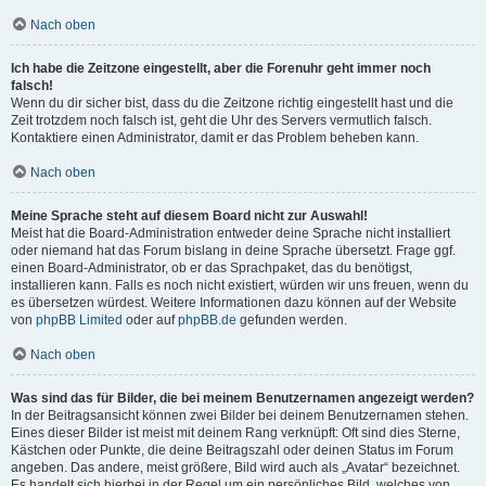
Nach oben
Ich habe die Zeitzone eingestellt, aber die Forenuhr geht immer noch
falsch!
Wenn du dir sicher bist, dass du die Zeitzone richtig eingestellt hast und die
Zeit trotzdem noch falsch ist, geht die Uhr des Servers vermutlich falsch.
Kontaktiere einen Administrator, damit er das Problem beheben kann.
Nach oben
Meine Sprache steht auf diesem Board nicht zur Auswahl!
Meist hat die Board-Administration entweder deine Sprache nicht installiert
oder niemand hat das Forum bislang in deine Sprache übersetzt. Frage ggf.
einen Board-Administrator, ob er das Sprachpaket, das du benötigst,
installieren kann. Falls es noch nicht existiert, würden wir uns freuen, wenn du
es übersetzen würdest. Weitere Informationen dazu können auf der Website
von
phpBB Limited
oder auf
phpBB.de
gefunden werden.
Nach oben
Was sind das für Bilder, die bei meinem Benutzernamen angezeigt werden?
In der Beitragsansicht können zwei Bilder bei deinem Benutzernamen stehen.
Eines dieser Bilder ist meist mit deinem Rang verknüpft: Oft sind dies Sterne,
Kästchen oder Punkte, die deine Beitragszahl oder deinen Status im Forum
angeben. Das andere, meist größere, Bild wird auch als „Avatar“ bezeichnet.
Es handelt sich hierbei in der Regel um ein persönliches Bild, welches von