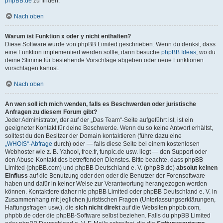
phpBB.de
zu finden.
Nach oben
Warum ist Funktion x oder y nicht enthalten?
Diese Software wurde von phpBB Limited geschrieben. Wenn du denkst, dass
eine Funktion implementiert werden sollte, dann besuche
phpBB Ideas
, wo du
deine Stimme für bestehende Vorschläge abgeben oder neue Funktionen
vorschlagen kannst.
Nach oben
An wen soll ich mich wenden, falls es Beschwerden oder juristische
Anfragen zu diesem Forum gibt?
Jeder Administrator, der auf der „Das Team“-Seite aufgeführt ist, ist ein
geeigneter Kontakt für deine Beschwerde. Wenn du so keine Antwort erhältst,
solltest du den Besitzer der Domain kontaktieren (führe dazu eine
„WHOIS“-Abfrage
durch) oder — falls diese Seite bei einem kostenlosen
Webhoster wie z. B. Yahoo!, free.fr, funpic.de usw. liegt — den Support oder
den Abuse-Kontakt des betreffenden Dienstes. Bitte beachte, dass phpBB
Limited (phpBB.com) und phpBB Deutschland e. V. (phpBB.de)
absolut keinen
Einfluss
auf die Benutzung oder den oder die Benutzer der Forensoftware
haben und dafür in keiner Weise zur Verantwortung herangezogen werden
können. Kontaktiere daher nie phpBB Limited oder phpBB Deutschland e. V. in
Zusammenhang mit jeglichen juristischen Fragen (Unterlassungserklärungen,
Haftungsfragen usw.), die
sich nicht direkt
auf die Websiten phpbb.com,
phpbb.de oder die phpBB-Software selbst beziehen. Falls du phpBB Limited