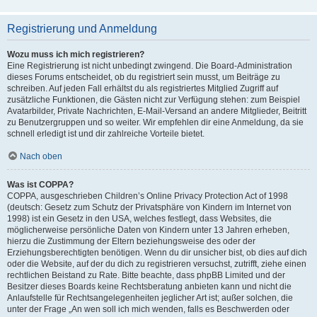
Registrierung und Anmeldung
Wozu muss ich mich registrieren?
Eine Registrierung ist nicht unbedingt zwingend. Die Board-Administration
dieses Forums entscheidet, ob du registriert sein musst, um Beiträge zu
schreiben. Auf jeden Fall erhältst du als registriertes Mitglied Zugriff auf
zusätzliche Funktionen, die Gästen nicht zur Verfügung stehen: zum Beispiel
Avatarbilder, Private Nachrichten, E-Mail-Versand an andere Mitglieder, Beitritt
zu Benutzergruppen und so weiter. Wir empfehlen dir eine Anmeldung, da sie
schnell erledigt ist und dir zahlreiche Vorteile bietet.
Nach oben
Was ist COPPA?
COPPA, ausgeschrieben Children’s Online Privacy Protection Act of 1998
(deutsch: Gesetz zum Schutz der Privatsphäre von Kindern im Internet von
1998) ist ein Gesetz in den USA, welches festlegt, dass Websites, die
möglicherweise persönliche Daten von Kindern unter 13 Jahren erheben,
hierzu die Zustimmung der Eltern beziehungsweise des oder der
Erziehungsberechtigten benötigen. Wenn du dir unsicher bist, ob dies auf dich
oder die Website, auf der du dich zu registrieren versuchst, zutrifft, ziehe einen
rechtlichen Beistand zu Rate. Bitte beachte, dass phpBB Limited und der
Besitzer dieses Boards keine Rechtsberatung anbieten kann und nicht die
Anlaufstelle für Rechtsangelegenheiten jeglicher Art ist; außer solchen, die
unter der Frage „An wen soll ich mich wenden, falls es Beschwerden oder