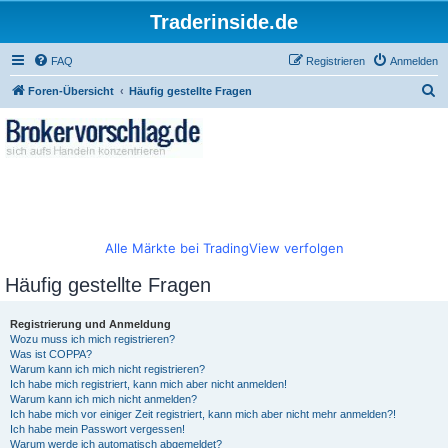
Traderinside.de
FAQ
Registrieren
Anmelden
S
Foren-Übersicht
Häufig gestellte Fragen
u
c
h
e
Alle Märkte bei TradingView verfolgen
Häufig gestellte Fragen
Registrierung und Anmeldung
Wozu muss ich mich registrieren?
Was ist COPPA?
Warum kann ich mich nicht registrieren?
Ich habe mich registriert, kann mich aber nicht anmelden!
Warum kann ich mich nicht anmelden?
Ich habe mich vor einiger Zeit registriert, kann mich aber nicht mehr anmelden?!
Ich habe mein Passwort vergessen!
Warum werde ich automatisch abgemeldet?