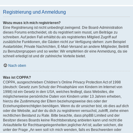
Registrierung und Anmeldung
Wozu muss ich mich registrieren?
Eine Registrierung ist nicht unbedingt zwingend. Die Board-Administration
dieses Forums entscheidet, ob du registriert sein musst, um Beiträge zu
schreiben. Auf jeden Fall erhältst du als registriertes Mitglied Zugriff auf
zusätzliche Funktionen, die Gästen nicht zur Verfügung stehen: zum Beispiel
Avatarbilder, Private Nachrichten, E-Mail-Versand an andere Mitglieder, Beitritt
zu Benutzergruppen und so weiter. Wir empfehlen dir eine Anmeldung, da sie
schnell erledigt ist und dir zahlreiche Vorteile bietet.
Nach oben
Was ist COPPA?
COPPA, ausgeschrieben Children’s Online Privacy Protection Act of 1998
(deutsch: Gesetz zum Schutz der Privatsphäre von Kindern im Internet von
1998) ist ein Gesetz in den USA, welches festlegt, dass Websites, die
möglicherweise persönliche Daten von Kindern unter 13 Jahren erheben,
hierzu die Zustimmung der Eltern beziehungsweise des oder der
Erziehungsberechtigten benötigen. Wenn du dir unsicher bist, ob dies auf dich
oder die Website, auf der du dich zu registrieren versuchst, zutrifft, ziehe einen
rechtlichen Beistand zu Rate. Bitte beachte, dass phpBB Limited und der
Besitzer dieses Boards keine Rechtsberatung anbieten kann und nicht die
Anlaufstelle für Rechtsangelegenheiten jeglicher Art ist; außer solchen, die
unter der Frage „An wen soll ich mich wenden, falls es Beschwerden oder