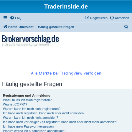
Traderinside.de
FAQ
Registrieren
Anmelden
S
Foren-Übersicht
Häufig gestellte Fragen
u
c
h
e
Alle Märkte bei TradingView verfolgen
Häufig gestellte Fragen
Registrierung und Anmeldung
Wozu muss ich mich registrieren?
Was ist COPPA?
Warum kann ich mich nicht registrieren?
Ich habe mich registriert, kann mich aber nicht anmelden!
Warum kann ich mich nicht anmelden?
Ich habe mich vor einiger Zeit registriert, kann mich aber nicht mehr anmelden?!
Ich habe mein Passwort vergessen!
Warum werde ich automatisch abgemeldet?