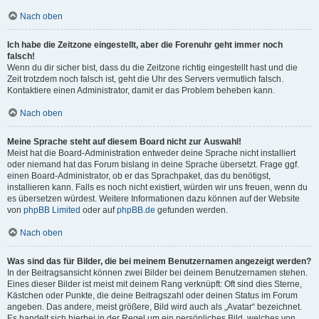
Nach oben
Ich habe die Zeitzone eingestellt, aber die Forenuhr geht immer noch
falsch!
Wenn du dir sicher bist, dass du die Zeitzone richtig eingestellt hast und die
Zeit trotzdem noch falsch ist, geht die Uhr des Servers vermutlich falsch.
Kontaktiere einen Administrator, damit er das Problem beheben kann.
Nach oben
Meine Sprache steht auf diesem Board nicht zur Auswahl!
Meist hat die Board-Administration entweder deine Sprache nicht installiert
oder niemand hat das Forum bislang in deine Sprache übersetzt. Frage ggf.
einen Board-Administrator, ob er das Sprachpaket, das du benötigst,
installieren kann. Falls es noch nicht existiert, würden wir uns freuen, wenn du
es übersetzen würdest. Weitere Informationen dazu können auf der Website
von
phpBB Limited
oder auf
phpBB.de
gefunden werden.
Nach oben
Was sind das für Bilder, die bei meinem Benutzernamen angezeigt werden?
In der Beitragsansicht können zwei Bilder bei deinem Benutzernamen stehen.
Eines dieser Bilder ist meist mit deinem Rang verknüpft: Oft sind dies Sterne,
Kästchen oder Punkte, die deine Beitragszahl oder deinen Status im Forum
angeben. Das andere, meist größere, Bild wird auch als „Avatar“ bezeichnet.
Es handelt sich hierbei in der Regel um ein persönliches Bild, welches von