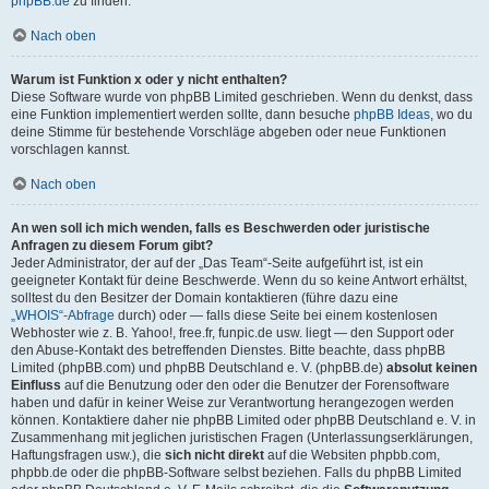
phpBB.de
zu finden.
Nach oben
Warum ist Funktion x oder y nicht enthalten?
Diese Software wurde von phpBB Limited geschrieben. Wenn du denkst, dass
eine Funktion implementiert werden sollte, dann besuche
phpBB Ideas
, wo du
deine Stimme für bestehende Vorschläge abgeben oder neue Funktionen
vorschlagen kannst.
Nach oben
An wen soll ich mich wenden, falls es Beschwerden oder juristische
Anfragen zu diesem Forum gibt?
Jeder Administrator, der auf der „Das Team“-Seite aufgeführt ist, ist ein
geeigneter Kontakt für deine Beschwerde. Wenn du so keine Antwort erhältst,
solltest du den Besitzer der Domain kontaktieren (führe dazu eine
„WHOIS“-Abfrage
durch) oder — falls diese Seite bei einem kostenlosen
Webhoster wie z. B. Yahoo!, free.fr, funpic.de usw. liegt — den Support oder
den Abuse-Kontakt des betreffenden Dienstes. Bitte beachte, dass phpBB
Limited (phpBB.com) und phpBB Deutschland e. V. (phpBB.de)
absolut keinen
Einfluss
auf die Benutzung oder den oder die Benutzer der Forensoftware
haben und dafür in keiner Weise zur Verantwortung herangezogen werden
können. Kontaktiere daher nie phpBB Limited oder phpBB Deutschland e. V. in
Zusammenhang mit jeglichen juristischen Fragen (Unterlassungserklärungen,
Haftungsfragen usw.), die
sich nicht direkt
auf die Websiten phpbb.com,
phpbb.de oder die phpBB-Software selbst beziehen. Falls du phpBB Limited