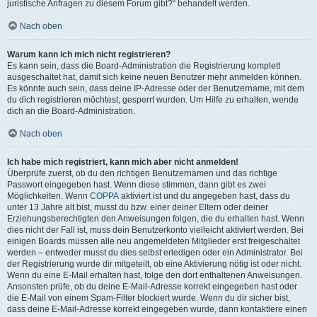
juristische Anfragen zu diesem Forum gibt?“ behandelt werden.
Nach oben
Warum kann ich mich nicht registrieren?
Es kann sein, dass die Board-Administration die Registrierung komplett
ausgeschaltet hat, damit sich keine neuen Benutzer mehr anmelden können.
Es könnte auch sein, dass deine IP-Adresse oder der Benutzername, mit dem
du dich registrieren möchtest, gesperrt wurden. Um Hilfe zu erhalten, wende
dich an die Board-Administration.
Nach oben
Ich habe mich registriert, kann mich aber nicht anmelden!
Überprüfe zuerst, ob du den richtigen Benutzernamen und das richtige
Passwort eingegeben hast. Wenn diese stimmen, dann gibt es zwei
Möglichkeiten. Wenn
COPPA
aktiviert ist und du angegeben hast, dass du
unter 13 Jahre alt bist, musst du bzw. einer deiner Eltern oder deiner
Erziehungsberechtigten den Anweisungen folgen, die du erhalten hast. Wenn
dies nicht der Fall ist, muss dein Benutzerkonto vielleicht aktiviert werden. Bei
einigen Boards müssen alle neu angemeldeten Mitglieder erst freigeschaltet
werden – entweder musst du dies selbst erledigen oder ein Administrator. Bei
der Registrierung wurde dir mitgeteilt, ob eine Aktivierung nötig ist oder nicht.
Wenn du eine E-Mail erhalten hast, folge den dort enthaltenen Anweisungen.
Ansonsten prüfe, ob du deine E-Mail-Adresse korrekt eingegeben hast oder
die E-Mail von einem Spam-Filter blockiert wurde. Wenn du dir sicher bist,
dass deine E-Mail-Adresse korrekt eingegeben wurde, dann kontaktiere einen