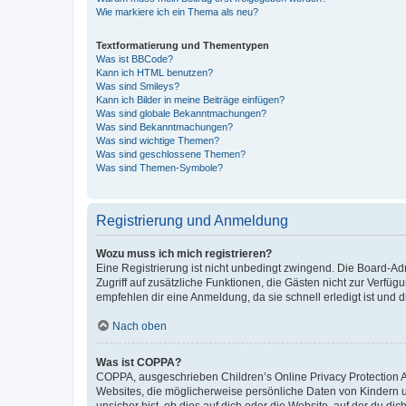
Wie markiere ich ein Thema als neu?
Textformatierung und Thementypen
Was ist BBCode?
Kann ich HTML benutzen?
Was sind Smileys?
Kann ich Bilder in meine Beiträge einfügen?
Was sind globale Bekanntmachungen?
Was sind Bekanntmachungen?
Was sind wichtige Themen?
Was sind geschlossene Themen?
Was sind Themen-Symbole?
Registrierung und Anmeldung
Wozu muss ich mich registrieren?
Eine Registrierung ist nicht unbedingt zwingend. Die Board-Admin
Zugriff auf zusätzliche Funktionen, die Gästen nicht zur Verfüg
empfehlen dir eine Anmeldung, da sie schnell erledigt ist und dir
Nach oben
Was ist COPPA?
COPPA, ausgeschrieben Children’s Online Privacy Protection Ac
Websites, die möglicherweise persönliche Daten von Kindern 
unsicher bist, ob dies auf dich oder die Website, auf der du dic