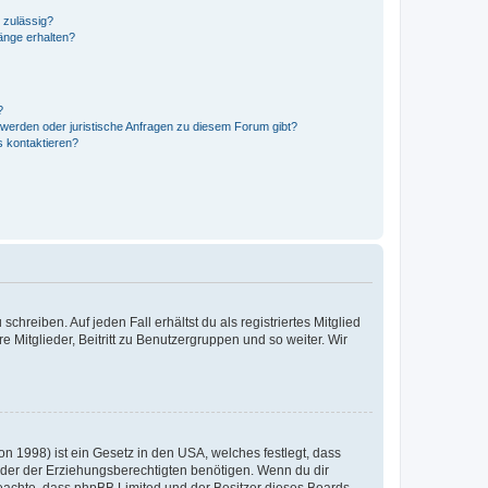
 zulässig?
hänge erhalten?
?
hwerden oder juristische Anfragen zu diesem Forum gibt?
s kontaktieren?
chreiben. Auf jeden Fall erhältst du als registriertes Mitglied
e Mitglieder, Beitritt zu Benutzergruppen und so weiter. Wir
n 1998) ist ein Gesetz in den USA, welches festlegt, dass
der der Erziehungsberechtigten benötigen. Wenn du dir
te beachte, dass phpBB Limited und der Besitzer dieses Boards