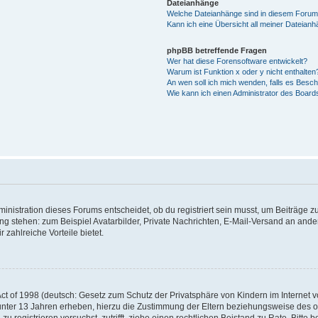
Dateianhänge
Welche Dateianhänge sind in diesem Forum
Kann ich eine Übersicht all meiner Dateian
phpBB betreffende Fragen
Wer hat diese Forensoftware entwickelt?
Warum ist Funktion x oder y nicht enthalten
An wen soll ich mich wenden, falls es Besc
Wie kann ich einen Administrator des Board
istration dieses Forums entscheidet, ob du registriert sein musst, um Beiträge zu s
ung stehen: zum Beispiel Avatarbilder, Private Nachrichten, E-Mail-Versand an ander
 zahlreiche Vorteile bietet.
t of 1998 (deutsch: Gesetz zum Schutz der Privatsphäre von Kindern im Internet vo
unter 13 Jahren erheben, hierzu die Zustimmung der Eltern beziehungsweise des o
h zu registrieren versuchst, zutrifft, ziehe einen rechtlichen Beistand zu Rate. Bit