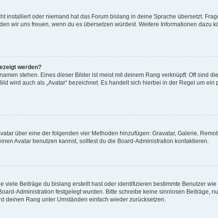
t installiert oder niemand hat das Forum bislang in deine Sprache übersetzt. Frag
, würden wir uns freuen, wenn du es übersetzen würdest. Weitere Informationen dazu
gezeigt werden?
amen stehen. Eines dieser Bilder ist meist mit deinem Rang verknüpft: Oft sind di
ld wird auch als „Avatar“ bezeichnet. Es handelt sich hierbei in der Regel um ein
 Avatar über eine der folgenden vier Methoden hinzufügen: Gravatar, Galerie, Rem
en Avatar benutzen kannst, solltest du die Board-Administration kontaktieren.
viele Beiträge du bislang erstellt hast oder identifizieren bestimmte Benutzer w
 Board-Administration festgelegt wurden. Bitte schreibe keine sinnlosen Beiträge
wird deinen Rang unter Umständen einfach wieder zurücksetzen.