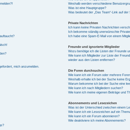
anmelden?!
Weshalb werden verschiedene Benutzergrupp
Was ist eine Hauptgruppe?
Was bedeutet der „Das Team“-Link auf der S
Private Nachrichten
Ich kann keine Privaten Nachrichten versch
Ich bekomme ständig unerwünschte Private
auftaucht?
Ich habe eine Spam-E-Mail von einem Mitgli
alsch!
Freunde und ignorierte Mitglieder
Wozu benötige ich die Listen der Freunde un
rden?
Wie kann ich Mitglieder zur Liste der Freund
wieder aus den Listen entfernen?
fgefordert, mich anzumelden.
Die Foren durchsuchen
Wie kann ich ein Forum oder mehrere For
Weshalb erhalte ich bei der Suche keine Er
Warum bekomme ich bei der Suche eine lee
Wie kann ich nach Mitgliedern suchen?
Wie kann ich meine eigenen Beiträge und T
Abonnements und Lesezeichen
Was ist der Unterschied zwischen einem L
Wie kann ich ein Lesezeichen auf ein Them
Wie kann ich ein Forum abonnieren?
Wie deaktiviere ich meine Abonnements?
gs?