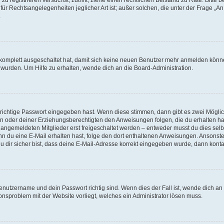
für Rechtsangelegenheiten jeglicher Art ist; außer solchen, die unter der Frage „
.
g komplett ausgeschaltet hat, damit sich keine neuen Benutzer mehr anmelden könn
 wurden. Um Hilfe zu erhalten, wende dich an die Board-Administration.
 richtige Passwort eingegeben hast. Wenn diese stimmen, dann gibt es zwei Mögl
tern oder deiner Erziehungsberechtigten den Anweisungen folgen, die du erhalten ha
u angemeldeten Mitglieder erst freigeschaltet werden – entweder musst du dies selbs
. Wenn du eine E-Mail erhalten hast, folge den dort enthaltenen Anweisungen. Ansons
 dir sicher bist, dass deine E-Mail-Adresse korrekt eingegeben wurde, dann kontak
Benutzername und dein Passwort richtig sind. Wenn dies der Fall ist, wende dich a
ionsproblem mit der Website vorliegt, welches ein Administrator lösen muss.