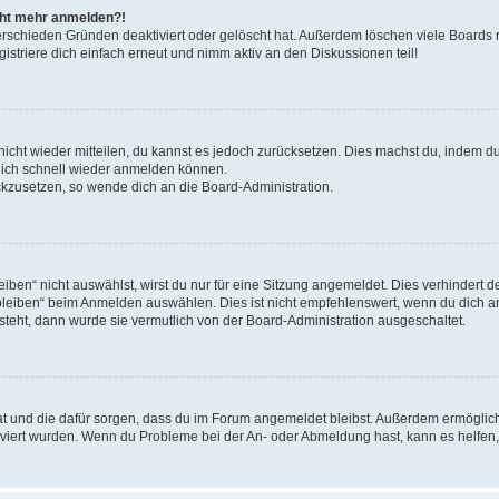
icht mehr anmelden?!
erschieden Gründen deaktiviert oder gelöscht hat. Außerdem löschen viele Boards r
triere dich einfach erneut und nimm aktiv an den Diskussionen teil!
 nicht wieder mitteilen, du kannst es jedoch zurücksetzen. Dies machst du, indem 
 dich schnell wieder anmelden können.
ückzusetzen, so wende dich an die Board-Administration.
en“ nicht auswählst, wirst du nur für eine Sitzung angemeldet. Dies verhindert 
leiben“ beim Anmelden auswählen. Dies ist nicht empfehlenswert, wenn du dich an
 steht, dann wurde sie vermutlich von der Board-Administration ausgeschaltet.
 hat und die dafür sorgen, dass du im Forum angemeldet bleibst. Außerdem ermögli
tiviert wurden. Wenn du Probleme bei der An- oder Abmeldung hast, kann es helfen