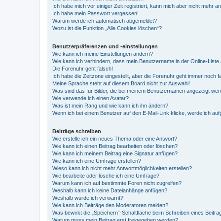
Ich habe mich vor einiger Zeit registriert, kann mich aber nicht mehr 
Ich habe mein Passwort vergessen!
Warum werde ich automatisch abgemeldet?
Wozu ist die Funktion „Alle Cookies löschen“?
Benutzerpräferenzen und -einstellungen
Wie kann ich meine Einstellungen ändern?
Wie kann ich verhindern, dass mein Benutzername in der Online-Liste 
Die Forenuhr geht falsch!
Ich habe die Zeitzone eingestellt, aber die Forenuhr geht immer noch f
Meine Sprache steht auf diesem Board nicht zur Auswahl!
Was sind das für Bilder, die bei meinem Benutzernamen angezeigt we
Wie verwende ich einen Avatar?
Was ist mein Rang und wie kann ich ihn ändern?
Wenn ich bei einem Benutzer auf den E-Mail-Link klicke, werde ich au
Beiträge schreiben
Wie erstelle ich ein neues Thema oder eine Antwort?
Wie kann ich einen Beitrag bearbeiten oder löschen?
Wie kann ich meinem Beitrag eine Signatur anfügen?
Wie kann ich eine Umfrage erstellen?
Wieso kann ich nicht mehr Antwortmöglichkeiten erstellen?
Wie bearbeite oder lösche ich eine Umfrage?
Warum kann ich auf bestimmte Foren nicht zugreifen?
Weshalb kann ich keine Dateianhänge anfügen?
Weshalb wurde ich verwarnt?
Wie kann ich Beiträge den Moderatoren melden?
Was bewirkt die „Speichern“-Schaltfläche beim Schreiben eines Beitra
Warum muss mein Beitrag erst freigegeben werden?