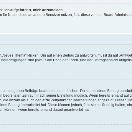
rde ich aufgefordert, mich anzumelden.
ion für Nachrichten an andere Benutzer nutzen, falls diese von der Board-Administ
„Neues Thema“ klicken. Um auf einen Beitrag zu antworten, musst du auf „Antworte
e Berechtigungen sind jeweils am Ende der Foren- und der Beitragsansicht aufgeliste
r deine eigenen Beiträge bearbeiten oder löschen. Du kannst einen Beitrag bearbe
inen begrenzten Zeitraum nach seiner Erstellung möglich. Wenn bereits jemand auf de
 die Anzahl als auch der letzte Zeitpunkt der Bearbeitungen angezeigt. Dieser Hi
en Beitrag überarbeitet hat. Diese können jedoch, falls sie es für nötig halten, ei
hen können, wenn bereits jemand darauf geantwortet hat.