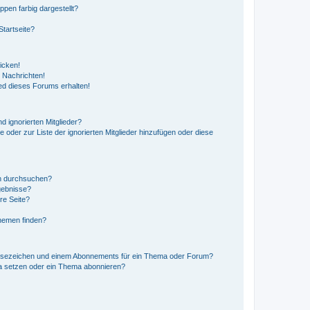
en farbig dargestellt?
tartseite?
icken!
 Nachrichten!
ed dieses Forums erhalten!
d ignorierten Mitglieder?
e oder zur Liste der ignorierten Mitglieder hinzufügen oder diese
en durchsuchen?
gebnisse?
re Seite?
hemen finden?
esezeichen und einem Abonnements für ein Thema oder Forum?
a setzen oder ein Thema abonnieren?