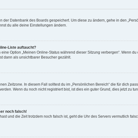
n in der Datenbank des Boards gespeichert. Um diese zu ändern, gehe in den „Persö
nst du alle deine Einstellungen ändern.
ine-Liste auftaucht?
n eine Option „Meinen Online-Status während dieser Sitzung verbergen“. Wenn du d
st dann als unsichtbarer Besucher gezählt.
en Zeitzone. In diesem Fall solltest du im „Persönlichen Bereich“ die für dich passe
den. Wenn du noch nicht registriert bist, ist dies ein guter Grund, dies jetzt zu tun
mer noch falsch!
t hast und die Zeit trotzdem noch falsch ist, geht die Uhr des Servers vermutlich fal