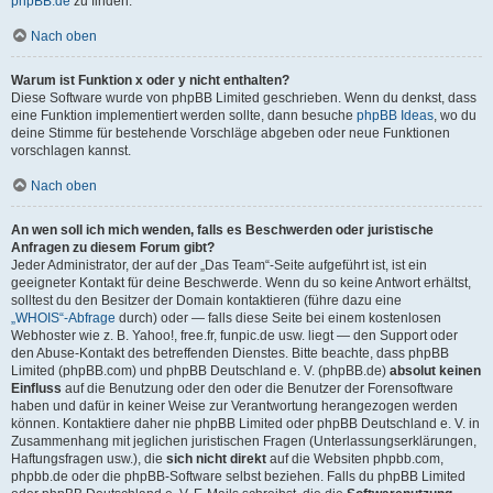
phpBB.de
zu finden.
Nach oben
Warum ist Funktion x oder y nicht enthalten?
Diese Software wurde von phpBB Limited geschrieben. Wenn du denkst, dass
eine Funktion implementiert werden sollte, dann besuche
phpBB Ideas
, wo du
deine Stimme für bestehende Vorschläge abgeben oder neue Funktionen
vorschlagen kannst.
Nach oben
An wen soll ich mich wenden, falls es Beschwerden oder juristische
Anfragen zu diesem Forum gibt?
Jeder Administrator, der auf der „Das Team“-Seite aufgeführt ist, ist ein
geeigneter Kontakt für deine Beschwerde. Wenn du so keine Antwort erhältst,
solltest du den Besitzer der Domain kontaktieren (führe dazu eine
„WHOIS“-Abfrage
durch) oder — falls diese Seite bei einem kostenlosen
Webhoster wie z. B. Yahoo!, free.fr, funpic.de usw. liegt — den Support oder
den Abuse-Kontakt des betreffenden Dienstes. Bitte beachte, dass phpBB
Limited (phpBB.com) und phpBB Deutschland e. V. (phpBB.de)
absolut keinen
Einfluss
auf die Benutzung oder den oder die Benutzer der Forensoftware
haben und dafür in keiner Weise zur Verantwortung herangezogen werden
können. Kontaktiere daher nie phpBB Limited oder phpBB Deutschland e. V. in
Zusammenhang mit jeglichen juristischen Fragen (Unterlassungserklärungen,
Haftungsfragen usw.), die
sich nicht direkt
auf die Websiten phpbb.com,
phpbb.de oder die phpBB-Software selbst beziehen. Falls du phpBB Limited