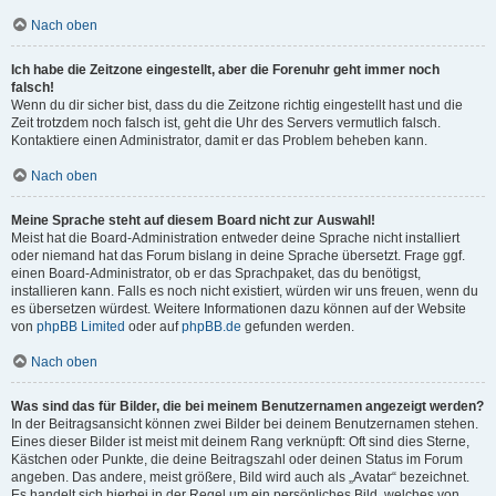
Nach oben
Ich habe die Zeitzone eingestellt, aber die Forenuhr geht immer noch
falsch!
Wenn du dir sicher bist, dass du die Zeitzone richtig eingestellt hast und die
Zeit trotzdem noch falsch ist, geht die Uhr des Servers vermutlich falsch.
Kontaktiere einen Administrator, damit er das Problem beheben kann.
Nach oben
Meine Sprache steht auf diesem Board nicht zur Auswahl!
Meist hat die Board-Administration entweder deine Sprache nicht installiert
oder niemand hat das Forum bislang in deine Sprache übersetzt. Frage ggf.
einen Board-Administrator, ob er das Sprachpaket, das du benötigst,
installieren kann. Falls es noch nicht existiert, würden wir uns freuen, wenn du
es übersetzen würdest. Weitere Informationen dazu können auf der Website
von
phpBB Limited
oder auf
phpBB.de
gefunden werden.
Nach oben
Was sind das für Bilder, die bei meinem Benutzernamen angezeigt werden?
In der Beitragsansicht können zwei Bilder bei deinem Benutzernamen stehen.
Eines dieser Bilder ist meist mit deinem Rang verknüpft: Oft sind dies Sterne,
Kästchen oder Punkte, die deine Beitragszahl oder deinen Status im Forum
angeben. Das andere, meist größere, Bild wird auch als „Avatar“ bezeichnet.
Es handelt sich hierbei in der Regel um ein persönliches Bild, welches von