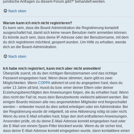
juristische Anfragen zu diesem Forum gibt?“ behandelt werden.
Nach oben
Warum kann ich mich nicht registrieren?
Es kann sein, dass die Board-Administration die Registrierung komplett
ausgeschaltet hat, damit sich keine neuen Benutzer mehr anmelden können.
Es könnte auch sein, dass deine IP-Adresse oder der Benutzername, mit dem
du dich registrieren möchtest, gesperrt wurden. Um Hilfe zu erhalten, wende
dich an die Board-Administration.
Nach oben
Ich habe mich registriert, kann mich aber nicht anmelden!
Überprüfe zuerst, ob du den richtigen Benutzernamen und das richtige
Passwort eingegeben hast. Wenn diese stimmen, dann gibt es zwei
Möglichkeiten. Wenn
COPPA
aktiviert ist und du angegeben hast, dass du
unter 13 Jahre alt bist, musst du bzw. einer deiner Eltern oder deiner
Erziehungsberechtigten den Anweisungen folgen, die du erhalten hast. Wenn
dies nicht der Fall ist, muss dein Benutzerkonto vielleicht aktiviert werden. Bei
einigen Boards müssen alle neu angemeldeten Mitglieder erst freigeschaltet
werden – entweder musst du dies selbst erledigen oder ein Administrator. Bei
der Registrierung wurde dir mitgeteilt, ob eine Aktivierung nötig ist oder nicht.
Wenn du eine E-Mail erhalten hast, folge den dort enthaltenen Anweisungen.
Ansonsten prüfe, ob du deine E-Mail-Adresse korrekt eingegeben hast oder
die E-Mail von einem Spam-Filter blockiert wurde. Wenn du dir sicher bist,
dass deine E-Mail-Adresse korrekt eingegeben wurde, dann kontaktiere einen