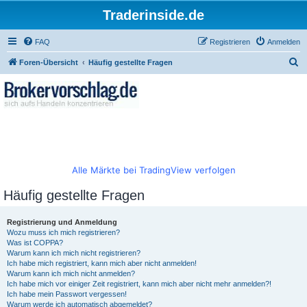
Traderinside.de
FAQ
Registrieren
Anmelden
S
Foren-Übersicht
Häufig gestellte Fragen
u
c
h
e
Alle Märkte bei TradingView verfolgen
Häufig gestellte Fragen
Registrierung und Anmeldung
Wozu muss ich mich registrieren?
Was ist COPPA?
Warum kann ich mich nicht registrieren?
Ich habe mich registriert, kann mich aber nicht anmelden!
Warum kann ich mich nicht anmelden?
Ich habe mich vor einiger Zeit registriert, kann mich aber nicht mehr anmelden?!
Ich habe mein Passwort vergessen!
Warum werde ich automatisch abgemeldet?