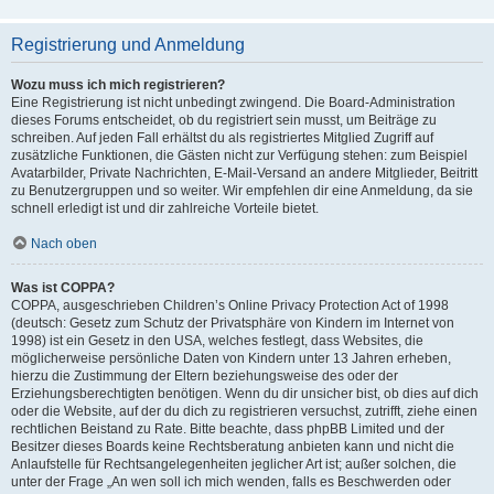
Registrierung und Anmeldung
Wozu muss ich mich registrieren?
Eine Registrierung ist nicht unbedingt zwingend. Die Board-Administration
dieses Forums entscheidet, ob du registriert sein musst, um Beiträge zu
schreiben. Auf jeden Fall erhältst du als registriertes Mitglied Zugriff auf
zusätzliche Funktionen, die Gästen nicht zur Verfügung stehen: zum Beispiel
Avatarbilder, Private Nachrichten, E-Mail-Versand an andere Mitglieder, Beitritt
zu Benutzergruppen und so weiter. Wir empfehlen dir eine Anmeldung, da sie
schnell erledigt ist und dir zahlreiche Vorteile bietet.
Nach oben
Was ist COPPA?
COPPA, ausgeschrieben Children’s Online Privacy Protection Act of 1998
(deutsch: Gesetz zum Schutz der Privatsphäre von Kindern im Internet von
1998) ist ein Gesetz in den USA, welches festlegt, dass Websites, die
möglicherweise persönliche Daten von Kindern unter 13 Jahren erheben,
hierzu die Zustimmung der Eltern beziehungsweise des oder der
Erziehungsberechtigten benötigen. Wenn du dir unsicher bist, ob dies auf dich
oder die Website, auf der du dich zu registrieren versuchst, zutrifft, ziehe einen
rechtlichen Beistand zu Rate. Bitte beachte, dass phpBB Limited und der
Besitzer dieses Boards keine Rechtsberatung anbieten kann und nicht die
Anlaufstelle für Rechtsangelegenheiten jeglicher Art ist; außer solchen, die
unter der Frage „An wen soll ich mich wenden, falls es Beschwerden oder