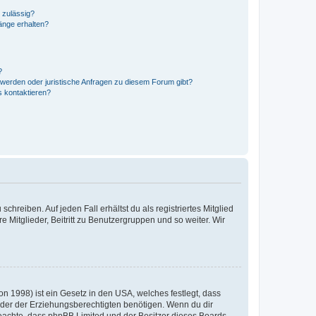
 zulässig?
hänge erhalten?
?
hwerden oder juristische Anfragen zu diesem Forum gibt?
s kontaktieren?
chreiben. Auf jeden Fall erhältst du als registriertes Mitglied
e Mitglieder, Beitritt zu Benutzergruppen und so weiter. Wir
n 1998) ist ein Gesetz in den USA, welches festlegt, dass
der der Erziehungsberechtigten benötigen. Wenn du dir
te beachte, dass phpBB Limited und der Besitzer dieses Boards