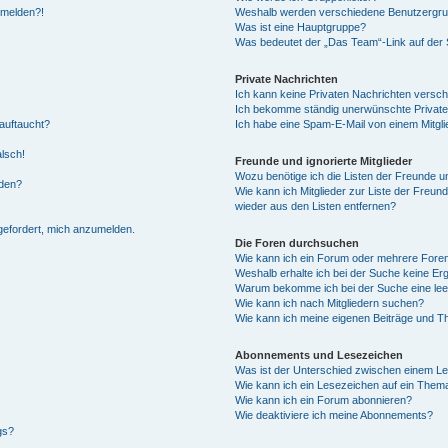
anmelden?!
Weshalb werden verschiedene Benutzergrupp
Was ist eine Hauptgruppe?
Was bedeutet der „Das Team“-Link auf der S
Private Nachrichten
Ich kann keine Privaten Nachrichten versch
Ich bekomme ständig unerwünschte Private
auftaucht?
Ich habe eine Spam-E-Mail von einem Mitgli
alsch!
Freunde und ignorierte Mitglieder
Wozu benötige ich die Listen der Freunde un
rden?
Wie kann ich Mitglieder zur Liste der Freund
wieder aus den Listen entfernen?
fgefordert, mich anzumelden.
Die Foren durchsuchen
Wie kann ich ein Forum oder mehrere For
Weshalb erhalte ich bei der Suche keine Er
Warum bekomme ich bei der Suche eine lee
Wie kann ich nach Mitgliedern suchen?
Wie kann ich meine eigenen Beiträge und T
Abonnements und Lesezeichen
Was ist der Unterschied zwischen einem L
Wie kann ich ein Lesezeichen auf ein Them
Wie kann ich ein Forum abonnieren?
Wie deaktiviere ich meine Abonnements?
gs?