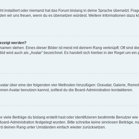
t installiert oder niemand hat das Forum bislang in deine Sprache übersetzt. Frag
, würden wir uns freuen, wenn du es übersetzen würdest. Weitere Informationen dazu
gezeigt werden?
amen stehen. Eines dieser Bilder ist meist mit deinem Rang verknüpft: Oft sind di
ld wird auch als „Avatar“ bezeichnet. Es handelt sich hierbei in der Regel um ein
 Avatar über eine der folgenden vier Methoden hinzufügen: Gravatar, Galerie, Rem
en Avatar benutzen kannst, solltest du die Board-Administration kontaktieren.
viele Beiträge du bislang erstellt hast oder identifizieren bestimmte Benutzer w
 Board-Administration festgelegt wurden. Bitte schreibe keine sinnlosen Beiträge
wird deinen Rang unter Umständen einfach wieder zurücksetzen.