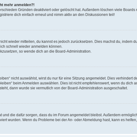
icht mehr anmelden?!
erschieden Gründen deaktiviert oder gelöscht hat. Außerdem löschen viele Boards r
triere dich einfach erneut und nimm aktiv an den Diskussionen teil!
 nicht wieder mitteilen, du kannst es jedoch zurücksetzen. Dies machst du, indem 
 dich schnell wieder anmelden können.
ückzusetzen, so wende dich an die Board-Administration.
en“ nicht auswählst, wirst du nur für eine Sitzung angemeldet. Dies verhindert 
leiben“ beim Anmelden auswählen. Dies ist nicht empfehlenswert, wenn du dich an
 steht, dann wurde sie vermutlich von der Board-Administration ausgeschaltet.
 hat und die dafür sorgen, dass du im Forum angemeldet bleibst. Außerdem ermögli
tiviert wurden. Wenn du Probleme bei der An- oder Abmeldung hast, kann es helfen