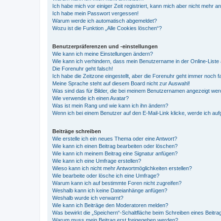
Ich habe mich vor einiger Zeit registriert, kann mich aber nicht mehr 
Ich habe mein Passwort vergessen!
Warum werde ich automatisch abgemeldet?
Wozu ist die Funktion „Alle Cookies löschen“?
Benutzerpräferenzen und -einstellungen
Wie kann ich meine Einstellungen ändern?
Wie kann ich verhindern, dass mein Benutzername in der Online-Liste 
Die Forenuhr geht falsch!
Ich habe die Zeitzone eingestellt, aber die Forenuhr geht immer noch f
Meine Sprache steht auf diesem Board nicht zur Auswahl!
Was sind das für Bilder, die bei meinem Benutzernamen angezeigt we
Wie verwende ich einen Avatar?
Was ist mein Rang und wie kann ich ihn ändern?
Wenn ich bei einem Benutzer auf den E-Mail-Link klicke, werde ich au
Beiträge schreiben
Wie erstelle ich ein neues Thema oder eine Antwort?
Wie kann ich einen Beitrag bearbeiten oder löschen?
Wie kann ich meinem Beitrag eine Signatur anfügen?
Wie kann ich eine Umfrage erstellen?
Wieso kann ich nicht mehr Antwortmöglichkeiten erstellen?
Wie bearbeite oder lösche ich eine Umfrage?
Warum kann ich auf bestimmte Foren nicht zugreifen?
Weshalb kann ich keine Dateianhänge anfügen?
Weshalb wurde ich verwarnt?
Wie kann ich Beiträge den Moderatoren melden?
Was bewirkt die „Speichern“-Schaltfläche beim Schreiben eines Beitra
Warum muss mein Beitrag erst freigegeben werden?