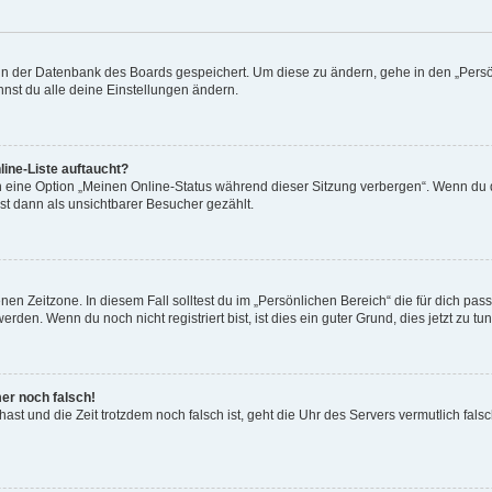
n in der Datenbank des Boards gespeichert. Um diese zu ändern, gehe in den „Persö
nst du alle deine Einstellungen ändern.
ine-Liste auftaucht?
n eine Option „Meinen Online-Status während dieser Sitzung verbergen“. Wenn du d
st dann als unsichtbarer Besucher gezählt.
en Zeitzone. In diesem Fall solltest du im „Persönlichen Bereich“ die für dich passe
den. Wenn du noch nicht registriert bist, ist dies ein guter Grund, dies jetzt zu tun
mer noch falsch!
t hast und die Zeit trotzdem noch falsch ist, geht die Uhr des Servers vermutlich fal