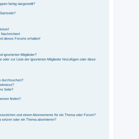
en farbig dargestellt?
tartseite?
icken!
 Nachrichten!
ed dieses Forums erhalten!
d ignorierten Mitglieder?
e oder zur Liste der ignorierten Mitglieder hinzufügen oder diese
en durchsuchen?
gebnisse?
re Seite?
hemen finden?
esezeichen und einem Abonnements für ein Thema oder Forum?
a setzen oder ein Thema abonnieren?