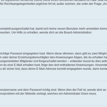
für Rechtsangelegenheiten jeglicher Art ist; außer solchen, die unter der Frage „
.
g komplett ausgeschaltet hat, damit sich keine neuen Benutzer mehr anmelden könn
 wurden. Um Hilfe zu erhalten, wende dich an die Board-Administration.
 richtige Passwort eingegeben hast. Wenn diese stimmen, dann gibt es zwei Mögl
tern oder deiner Erziehungsberechtigten den Anweisungen folgen, die du erhalten ha
u angemeldeten Mitglieder erst freigeschaltet werden – entweder musst du dies selbs
. Wenn du eine E-Mail erhalten hast, folge den dort enthaltenen Anweisungen. Ansons
 dir sicher bist, dass deine E-Mail-Adresse korrekt eingegeben wurde, dann kontak
Benutzername und dein Passwort richtig sind. Wenn dies der Fall ist, wende dich a
ionsproblem mit der Website vorliegt, welches ein Administrator lösen muss.