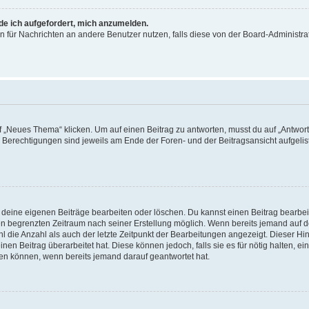
rde ich aufgefordert, mich anzumelden.
ion für Nachrichten an andere Benutzer nutzen, falls diese von der Board-Administ
„Neues Thema“ klicken. Um auf einen Beitrag zu antworten, musst du auf „Antworte
e Berechtigungen sind jeweils am Ende der Foren- und der Beitragsansicht aufgeliste
r deine eigenen Beiträge bearbeiten oder löschen. Du kannst einen Beitrag bearbe
inen begrenzten Zeitraum nach seiner Erstellung möglich. Wenn bereits jemand auf de
 die Anzahl als auch der letzte Zeitpunkt der Bearbeitungen angezeigt. Dieser Hi
en Beitrag überarbeitet hat. Diese können jedoch, falls sie es für nötig halten, ei
hen können, wenn bereits jemand darauf geantwortet hat.