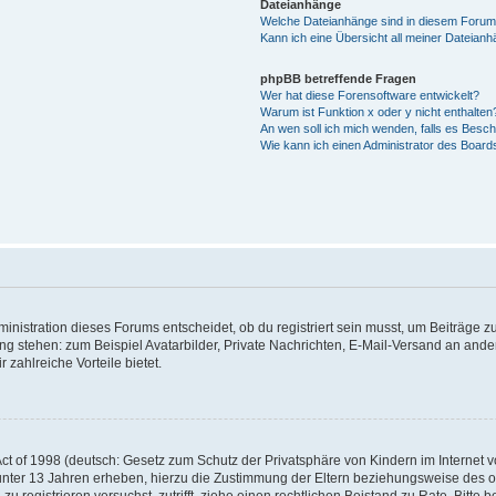
Dateianhänge
Welche Dateianhänge sind in diesem Forum
Kann ich eine Übersicht all meiner Dateian
phpBB betreffende Fragen
Wer hat diese Forensoftware entwickelt?
Warum ist Funktion x oder y nicht enthalten
An wen soll ich mich wenden, falls es Besc
Wie kann ich einen Administrator des Board
istration dieses Forums entscheidet, ob du registriert sein musst, um Beiträge zu s
ung stehen: zum Beispiel Avatarbilder, Private Nachrichten, E-Mail-Versand an ander
 zahlreiche Vorteile bietet.
t of 1998 (deutsch: Gesetz zum Schutz der Privatsphäre von Kindern im Internet vo
unter 13 Jahren erheben, hierzu die Zustimmung der Eltern beziehungsweise des o
h zu registrieren versuchst, zutrifft, ziehe einen rechtlichen Beistand zu Rate. Bit