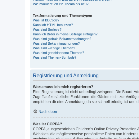
Wie markiere ich ein Thema als neu?
Textformatierung und Thementypen
Was ist BBCode?
Kann ich HTML benutzen?
Was sind Smileys?
Kann ich Bilder in meine Beiträge einfügen?
Was sind globale Bekanntmachungen?
Was sind Bekanntmachungen?
Was sind wichtige Themen?
Was sind geschlossene Themen?
Was sind Themen-Symbole?
Registrierung und Anmeldung
Wozu muss ich mich registrieren?
Eine Registrierung ist nicht unbedingt zwingend. Die Board-Admin
Zugriff auf zusätzliche Funktionen, die Gästen nicht zur Verfüg
empfehlen dir eine Anmeldung, da sie schnell erledigt ist und dir
Nach oben
Was ist COPPA?
COPPA, ausgeschrieben Children’s Online Privacy Protection Ac
Websites, die möglicherweise persönliche Daten von Kindern 
unsicher bist, ob dies auf dich oder die Website, auf der du dic