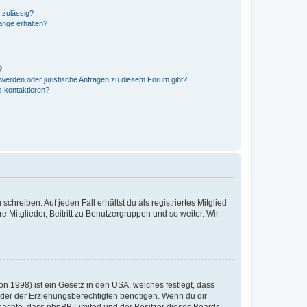
 zulässig?
hänge erhalten?
?
hwerden oder juristische Anfragen zu diesem Forum gibt?
s kontaktieren?
chreiben. Auf jeden Fall erhältst du als registriertes Mitglied
e Mitglieder, Beitritt zu Benutzergruppen und so weiter. Wir
n 1998) ist ein Gesetz in den USA, welches festlegt, dass
der der Erziehungsberechtigten benötigen. Wenn du dir
te beachte, dass phpBB Limited und der Besitzer dieses Boards