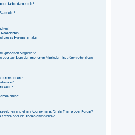
en farbig dargestellt?
tartseite?
icken!
 Nachrichten!
ed dieses Forums erhalten!
d ignorierten Mitglieder?
e oder zur Liste der ignorierten Mitglieder hinzufügen oder diese
en durchsuchen?
gebnisse?
re Seite?
hemen finden?
esezeichen und einem Abonnements für ein Thema oder Forum?
a setzen oder ein Thema abonnieren?