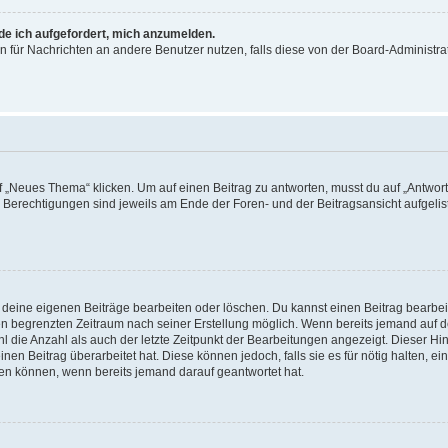
rde ich aufgefordert, mich anzumelden.
ion für Nachrichten an andere Benutzer nutzen, falls diese von der Board-Administ
„Neues Thema“ klicken. Um auf einen Beitrag zu antworten, musst du auf „Antworte
e Berechtigungen sind jeweils am Ende der Foren- und der Beitragsansicht aufgeliste
r deine eigenen Beiträge bearbeiten oder löschen. Du kannst einen Beitrag bearbe
inen begrenzten Zeitraum nach seiner Erstellung möglich. Wenn bereits jemand auf de
 die Anzahl als auch der letzte Zeitpunkt der Bearbeitungen angezeigt. Dieser Hi
en Beitrag überarbeitet hat. Diese können jedoch, falls sie es für nötig halten, ei
hen können, wenn bereits jemand darauf geantwortet hat.