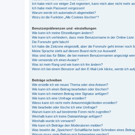
Ich habe mich vor einiger Zeit registriert, kann mich aber nicht mehr 
Ich habe mein Passwort vergessen!
Warum werde ich automatisch abgemeldet?
Wozu ist die Funktion „Alle Cookies löschen“?
Benutzerpräferenzen und -einstellungen
Wie kann ich meine Einstellungen ändern?
Wie kann ich verhindern, dass mein Benutzername in der Online-Liste 
Die Forenuhr geht falsch!
Ich habe die Zeitzone eingestellt, aber die Forenuhr geht immer noch f
Meine Sprache steht auf diesem Board nicht zur Auswahl!
Was sind das für Bilder, die bei meinem Benutzernamen angezeigt we
Wie verwende ich einen Avatar?
Was ist mein Rang und wie kann ich ihn ändern?
Wenn ich bei einem Benutzer auf den E-Mail-Link klicke, werde ich au
Beiträge schreiben
Wie erstelle ich ein neues Thema oder eine Antwort?
Wie kann ich einen Beitrag bearbeiten oder löschen?
Wie kann ich meinem Beitrag eine Signatur anfügen?
Wie kann ich eine Umfrage erstellen?
Wieso kann ich nicht mehr Antwortmöglichkeiten erstellen?
Wie bearbeite oder lösche ich eine Umfrage?
Warum kann ich auf bestimmte Foren nicht zugreifen?
Weshalb kann ich keine Dateianhänge anfügen?
Weshalb wurde ich verwarnt?
Wie kann ich Beiträge den Moderatoren melden?
Was bewirkt die „Speichern“-Schaltfläche beim Schreiben eines Beitra
Warum muss mein Beitrag erst freigegeben werden?