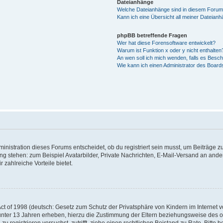
Dateianhänge
Welche Dateianhänge sind in diesem Forum
Kann ich eine Übersicht all meiner Dateian
phpBB betreffende Fragen
Wer hat diese Forensoftware entwickelt?
Warum ist Funktion x oder y nicht enthalten
An wen soll ich mich wenden, falls es Besc
Wie kann ich einen Administrator des Board
istration dieses Forums entscheidet, ob du registriert sein musst, um Beiträge zu s
ung stehen: zum Beispiel Avatarbilder, Private Nachrichten, E-Mail-Versand an ander
 zahlreiche Vorteile bietet.
t of 1998 (deutsch: Gesetz zum Schutz der Privatsphäre von Kindern im Internet vo
unter 13 Jahren erheben, hierzu die Zustimmung der Eltern beziehungsweise des o
h zu registrieren versuchst, zutrifft, ziehe einen rechtlichen Beistand zu Rate. Bit