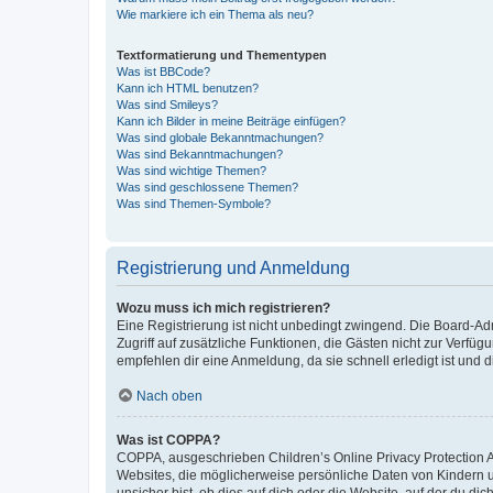
Wie markiere ich ein Thema als neu?
Textformatierung und Thementypen
Was ist BBCode?
Kann ich HTML benutzen?
Was sind Smileys?
Kann ich Bilder in meine Beiträge einfügen?
Was sind globale Bekanntmachungen?
Was sind Bekanntmachungen?
Was sind wichtige Themen?
Was sind geschlossene Themen?
Was sind Themen-Symbole?
Registrierung und Anmeldung
Wozu muss ich mich registrieren?
Eine Registrierung ist nicht unbedingt zwingend. Die Board-Admin
Zugriff auf zusätzliche Funktionen, die Gästen nicht zur Verfüg
empfehlen dir eine Anmeldung, da sie schnell erledigt ist und dir
Nach oben
Was ist COPPA?
COPPA, ausgeschrieben Children’s Online Privacy Protection Ac
Websites, die möglicherweise persönliche Daten von Kindern 
unsicher bist, ob dies auf dich oder die Website, auf der du dic