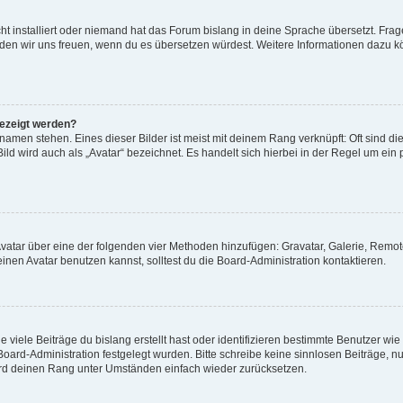
t installiert oder niemand hat das Forum bislang in deine Sprache übersetzt. Frag
, würden wir uns freuen, wenn du es übersetzen würdest. Weitere Informationen dazu
gezeigt werden?
amen stehen. Eines dieser Bilder ist meist mit deinem Rang verknüpft: Oft sind di
ld wird auch als „Avatar“ bezeichnet. Es handelt sich hierbei in der Regel um ein
 Avatar über eine der folgenden vier Methoden hinzufügen: Gravatar, Galerie, Rem
en Avatar benutzen kannst, solltest du die Board-Administration kontaktieren.
viele Beiträge du bislang erstellt hast oder identifizieren bestimmte Benutzer w
 Board-Administration festgelegt wurden. Bitte schreibe keine sinnlosen Beiträge
wird deinen Rang unter Umständen einfach wieder zurücksetzen.