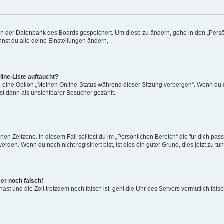
n in der Datenbank des Boards gespeichert. Um diese zu ändern, gehe in den „Persö
nst du alle deine Einstellungen ändern.
ine-Liste auftaucht?
n eine Option „Meinen Online-Status während dieser Sitzung verbergen“. Wenn du d
st dann als unsichtbarer Besucher gezählt.
en Zeitzone. In diesem Fall solltest du im „Persönlichen Bereich“ die für dich passe
den. Wenn du noch nicht registriert bist, ist dies ein guter Grund, dies jetzt zu tun
mer noch falsch!
t hast und die Zeit trotzdem noch falsch ist, geht die Uhr des Servers vermutlich fal