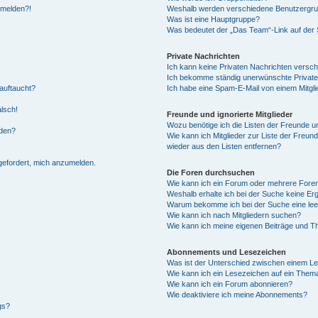
anmelden?!
Weshalb werden verschiedene Benutzergrupp
Was ist eine Hauptgruppe?
Was bedeutet der „Das Team“-Link auf der S
Private Nachrichten
Ich kann keine Privaten Nachrichten versch
Ich bekomme ständig unerwünschte Private
auftaucht?
Ich habe eine Spam-E-Mail von einem Mitgli
alsch!
Freunde und ignorierte Mitglieder
Wozu benötige ich die Listen der Freunde un
rden?
Wie kann ich Mitglieder zur Liste der Freund
wieder aus den Listen entfernen?
fgefordert, mich anzumelden.
Die Foren durchsuchen
Wie kann ich ein Forum oder mehrere For
Weshalb erhalte ich bei der Suche keine Er
Warum bekomme ich bei der Suche eine lee
Wie kann ich nach Mitgliedern suchen?
Wie kann ich meine eigenen Beiträge und T
Abonnements und Lesezeichen
Was ist der Unterschied zwischen einem L
Wie kann ich ein Lesezeichen auf ein Them
Wie kann ich ein Forum abonnieren?
Wie deaktiviere ich meine Abonnements?
gs?