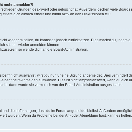
icht mehr anmelden?!
erschieden Gründen deaktiviert oder gelöscht hat. Außerdem löschen viele Boards r
triere dich einfach erneut und nimm aktiv an den Diskussionen teil!
 nicht wieder mitteilen, du kannst es jedoch zurücksetzen. Dies machst du, indem 
 dich schnell wieder anmelden können.
ückzusetzen, so wende dich an die Board-Administration.
en“ nicht auswählst, wirst du nur für eine Sitzung angemeldet. Dies verhindert 
leiben“ beim Anmelden auswählen. Dies ist nicht empfehlenswert, wenn du dich an
 steht, dann wurde sie vermutlich von der Board-Administration ausgeschaltet.
 hat und die dafür sorgen, dass du im Forum angemeldet bleibst. Außerdem ermögli
tiviert wurden. Wenn du Probleme bei der An- oder Abmeldung hast, kann es helfen