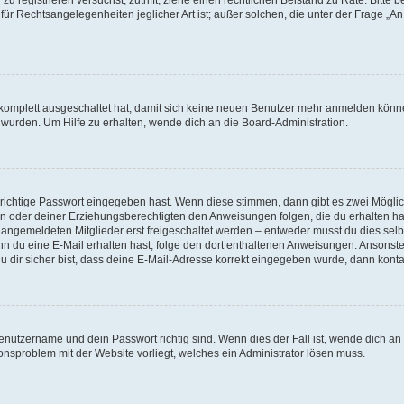
für Rechtsangelegenheiten jeglicher Art ist; außer solchen, die unter der Frage „
.
g komplett ausgeschaltet hat, damit sich keine neuen Benutzer mehr anmelden könn
 wurden. Um Hilfe zu erhalten, wende dich an die Board-Administration.
 richtige Passwort eingegeben hast. Wenn diese stimmen, dann gibt es zwei Mögl
tern oder deiner Erziehungsberechtigten den Anweisungen folgen, die du erhalten ha
u angemeldeten Mitglieder erst freigeschaltet werden – entweder musst du dies selbs
. Wenn du eine E-Mail erhalten hast, folge den dort enthaltenen Anweisungen. Ansons
 dir sicher bist, dass deine E-Mail-Adresse korrekt eingegeben wurde, dann kontak
Benutzername und dein Passwort richtig sind. Wenn dies der Fall ist, wende dich a
ionsproblem mit der Website vorliegt, welches ein Administrator lösen muss.