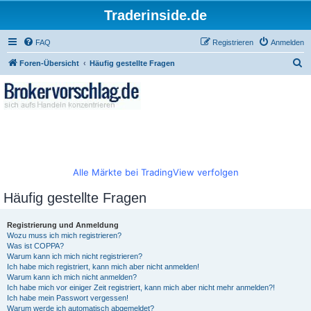
Traderinside.de
FAQ
Registrieren
Anmelden
S
Foren-Übersicht
Häufig gestellte Fragen
u
c
h
e
Alle Märkte bei TradingView verfolgen
Häufig gestellte Fragen
Registrierung und Anmeldung
Wozu muss ich mich registrieren?
Was ist COPPA?
Warum kann ich mich nicht registrieren?
Ich habe mich registriert, kann mich aber nicht anmelden!
Warum kann ich mich nicht anmelden?
Ich habe mich vor einiger Zeit registriert, kann mich aber nicht mehr anmelden?!
Ich habe mein Passwort vergessen!
Warum werde ich automatisch abgemeldet?