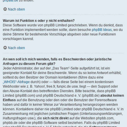
phpBB.de
zu finden.
Nach oben
Warum ist Funktion x oder y nicht enthalten?
Diese Software wurde von phpBB Limited geschrieben. Wenn du denkst, dass
eine Funktion implementiert werden sollte, dann besuche
phpBB Ideas
, wo du
deine Stimme für bestehende Vorschläge abgeben oder neue Funktionen
vorschlagen kannst.
Nach oben
An wen soll ich mich wenden, falls es Beschwerden oder juristische
Anfragen zu diesem Forum gibt?
Jeder Administrator, der auf der „Das Team“-Seite aufgeführt ist, ist ein
geeigneter Kontakt für deine Beschwerde. Wenn du so keine Antwort erhältst,
solltest du den Besitzer der Domain kontaktieren (führe dazu eine
„WHOIS“-Abfrage
durch) oder — falls diese Seite bei einem kostenlosen
Webhoster wie z. B. Yahoo!, free.fr, funpic.de usw. liegt — den Support oder
den Abuse-Kontakt des betreffenden Dienstes. Bitte beachte, dass phpBB
Limited (phpBB.com) und phpBB Deutschland e. V. (phpBB.de)
absolut keinen
Einfluss
auf die Benutzung oder den oder die Benutzer der Forensoftware
haben und dafür in keiner Weise zur Verantwortung herangezogen werden
können. Kontaktiere daher nie phpBB Limited oder phpBB Deutschland e. V. in
Zusammenhang mit jeglichen juristischen Fragen (Unterlassungserklärungen,
Haftungsfragen usw.), die
sich nicht direkt
auf die Websiten phpbb.com,
phpbb.de oder die phpBB-Software selbst beziehen. Falls du phpBB Limited