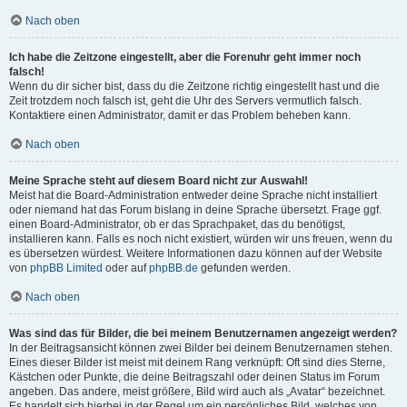
Nach oben
Ich habe die Zeitzone eingestellt, aber die Forenuhr geht immer noch
falsch!
Wenn du dir sicher bist, dass du die Zeitzone richtig eingestellt hast und die
Zeit trotzdem noch falsch ist, geht die Uhr des Servers vermutlich falsch.
Kontaktiere einen Administrator, damit er das Problem beheben kann.
Nach oben
Meine Sprache steht auf diesem Board nicht zur Auswahl!
Meist hat die Board-Administration entweder deine Sprache nicht installiert
oder niemand hat das Forum bislang in deine Sprache übersetzt. Frage ggf.
einen Board-Administrator, ob er das Sprachpaket, das du benötigst,
installieren kann. Falls es noch nicht existiert, würden wir uns freuen, wenn du
es übersetzen würdest. Weitere Informationen dazu können auf der Website
von
phpBB Limited
oder auf
phpBB.de
gefunden werden.
Nach oben
Was sind das für Bilder, die bei meinem Benutzernamen angezeigt werden?
In der Beitragsansicht können zwei Bilder bei deinem Benutzernamen stehen.
Eines dieser Bilder ist meist mit deinem Rang verknüpft: Oft sind dies Sterne,
Kästchen oder Punkte, die deine Beitragszahl oder deinen Status im Forum
angeben. Das andere, meist größere, Bild wird auch als „Avatar“ bezeichnet.
Es handelt sich hierbei in der Regel um ein persönliches Bild, welches von