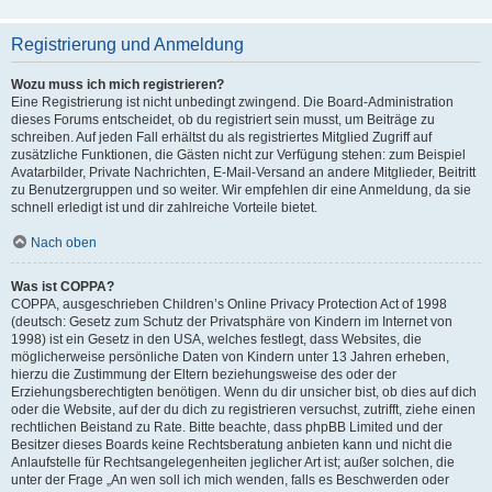
Registrierung und Anmeldung
Wozu muss ich mich registrieren?
Eine Registrierung ist nicht unbedingt zwingend. Die Board-Administration
dieses Forums entscheidet, ob du registriert sein musst, um Beiträge zu
schreiben. Auf jeden Fall erhältst du als registriertes Mitglied Zugriff auf
zusätzliche Funktionen, die Gästen nicht zur Verfügung stehen: zum Beispiel
Avatarbilder, Private Nachrichten, E-Mail-Versand an andere Mitglieder, Beitritt
zu Benutzergruppen und so weiter. Wir empfehlen dir eine Anmeldung, da sie
schnell erledigt ist und dir zahlreiche Vorteile bietet.
Nach oben
Was ist COPPA?
COPPA, ausgeschrieben Children’s Online Privacy Protection Act of 1998
(deutsch: Gesetz zum Schutz der Privatsphäre von Kindern im Internet von
1998) ist ein Gesetz in den USA, welches festlegt, dass Websites, die
möglicherweise persönliche Daten von Kindern unter 13 Jahren erheben,
hierzu die Zustimmung der Eltern beziehungsweise des oder der
Erziehungsberechtigten benötigen. Wenn du dir unsicher bist, ob dies auf dich
oder die Website, auf der du dich zu registrieren versuchst, zutrifft, ziehe einen
rechtlichen Beistand zu Rate. Bitte beachte, dass phpBB Limited und der
Besitzer dieses Boards keine Rechtsberatung anbieten kann und nicht die
Anlaufstelle für Rechtsangelegenheiten jeglicher Art ist; außer solchen, die
unter der Frage „An wen soll ich mich wenden, falls es Beschwerden oder