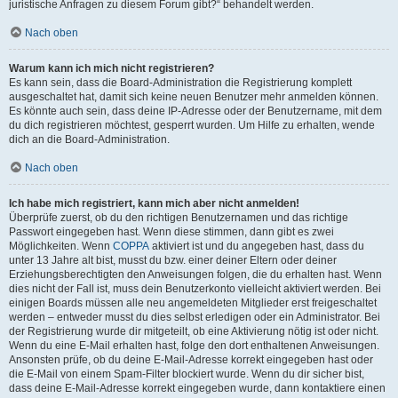
juristische Anfragen zu diesem Forum gibt?“ behandelt werden.
Nach oben
Warum kann ich mich nicht registrieren?
Es kann sein, dass die Board-Administration die Registrierung komplett
ausgeschaltet hat, damit sich keine neuen Benutzer mehr anmelden können.
Es könnte auch sein, dass deine IP-Adresse oder der Benutzername, mit dem
du dich registrieren möchtest, gesperrt wurden. Um Hilfe zu erhalten, wende
dich an die Board-Administration.
Nach oben
Ich habe mich registriert, kann mich aber nicht anmelden!
Überprüfe zuerst, ob du den richtigen Benutzernamen und das richtige
Passwort eingegeben hast. Wenn diese stimmen, dann gibt es zwei
Möglichkeiten. Wenn
COPPA
aktiviert ist und du angegeben hast, dass du
unter 13 Jahre alt bist, musst du bzw. einer deiner Eltern oder deiner
Erziehungsberechtigten den Anweisungen folgen, die du erhalten hast. Wenn
dies nicht der Fall ist, muss dein Benutzerkonto vielleicht aktiviert werden. Bei
einigen Boards müssen alle neu angemeldeten Mitglieder erst freigeschaltet
werden – entweder musst du dies selbst erledigen oder ein Administrator. Bei
der Registrierung wurde dir mitgeteilt, ob eine Aktivierung nötig ist oder nicht.
Wenn du eine E-Mail erhalten hast, folge den dort enthaltenen Anweisungen.
Ansonsten prüfe, ob du deine E-Mail-Adresse korrekt eingegeben hast oder
die E-Mail von einem Spam-Filter blockiert wurde. Wenn du dir sicher bist,
dass deine E-Mail-Adresse korrekt eingegeben wurde, dann kontaktiere einen