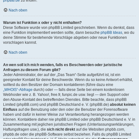
phpBB.de
zu finden.
Nach oben
Warum ist Funktion x oder y nicht enthalten?
Diese Software wurde von phpBB Limited geschrieben. Wenn du denkst, dass
eine Funktion implementiert werden sollte, dann besuche
phpBB Ideas
, wo du
deine Stimme für bestehende Vorschläge abgeben oder neue Funktionen
vorschlagen kannst.
Nach oben
An wen soll ich mich wenden, falls es Beschwerden oder juristische
Anfragen zu diesem Forum gibt?
Jeder Administrator, der auf der „Das Team“-Seite aufgeführt ist, ist ein
geeigneter Kontakt für deine Beschwerde. Wenn du so keine Antwort erhältst,
solltest du den Besitzer der Domain kontaktieren (führe dazu eine
„WHOIS“-Abfrage
durch) oder — falls diese Seite bei einem kostenlosen
Webhoster wie z. B. Yahoo!, free.fr, funpic.de usw. liegt — den Support oder
den Abuse-Kontakt des betreffenden Dienstes. Bitte beachte, dass phpBB
Limited (phpBB.com) und phpBB Deutschland e. V. (phpBB.de)
absolut keinen
Einfluss
auf die Benutzung oder den oder die Benutzer der Forensoftware
haben und dafür in keiner Weise zur Verantwortung herangezogen werden
können. Kontaktiere daher nie phpBB Limited oder phpBB Deutschland e. V. in
Zusammenhang mit jeglichen juristischen Fragen (Unterlassungserklärungen,
Haftungsfragen usw.), die
sich nicht direkt
auf die Websiten phpbb.com,
phpbb.de oder die phpBB-Software selbst beziehen. Falls du phpBB Limited