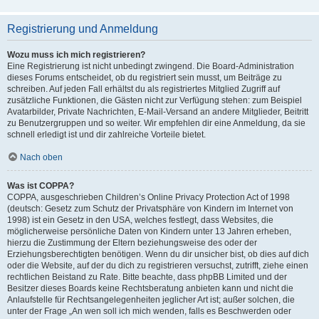
Registrierung und Anmeldung
Wozu muss ich mich registrieren?
Eine Registrierung ist nicht unbedingt zwingend. Die Board-Administration
dieses Forums entscheidet, ob du registriert sein musst, um Beiträge zu
schreiben. Auf jeden Fall erhältst du als registriertes Mitglied Zugriff auf
zusätzliche Funktionen, die Gästen nicht zur Verfügung stehen: zum Beispiel
Avatarbilder, Private Nachrichten, E-Mail-Versand an andere Mitglieder, Beitritt
zu Benutzergruppen und so weiter. Wir empfehlen dir eine Anmeldung, da sie
schnell erledigt ist und dir zahlreiche Vorteile bietet.
Nach oben
Was ist COPPA?
COPPA, ausgeschrieben Children’s Online Privacy Protection Act of 1998
(deutsch: Gesetz zum Schutz der Privatsphäre von Kindern im Internet von
1998) ist ein Gesetz in den USA, welches festlegt, dass Websites, die
möglicherweise persönliche Daten von Kindern unter 13 Jahren erheben,
hierzu die Zustimmung der Eltern beziehungsweise des oder der
Erziehungsberechtigten benötigen. Wenn du dir unsicher bist, ob dies auf dich
oder die Website, auf der du dich zu registrieren versuchst, zutrifft, ziehe einen
rechtlichen Beistand zu Rate. Bitte beachte, dass phpBB Limited und der
Besitzer dieses Boards keine Rechtsberatung anbieten kann und nicht die
Anlaufstelle für Rechtsangelegenheiten jeglicher Art ist; außer solchen, die
unter der Frage „An wen soll ich mich wenden, falls es Beschwerden oder