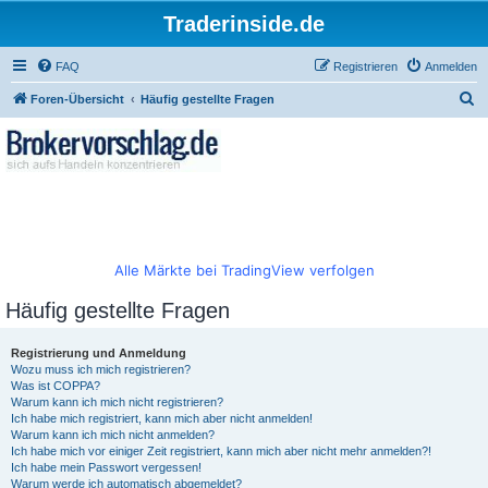
Traderinside.de
FAQ
Registrieren
Anmelden
S
Foren-Übersicht
Häufig gestellte Fragen
u
c
h
e
Alle Märkte bei TradingView verfolgen
Häufig gestellte Fragen
Registrierung und Anmeldung
Wozu muss ich mich registrieren?
Was ist COPPA?
Warum kann ich mich nicht registrieren?
Ich habe mich registriert, kann mich aber nicht anmelden!
Warum kann ich mich nicht anmelden?
Ich habe mich vor einiger Zeit registriert, kann mich aber nicht mehr anmelden?!
Ich habe mein Passwort vergessen!
Warum werde ich automatisch abgemeldet?