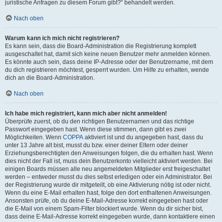
juristische Anfragen zu diesem Forum gibt?“ behandelt werden.
Nach oben
Warum kann ich mich nicht registrieren?
Es kann sein, dass die Board-Administration die Registrierung komplett
ausgeschaltet hat, damit sich keine neuen Benutzer mehr anmelden können.
Es könnte auch sein, dass deine IP-Adresse oder der Benutzername, mit dem
du dich registrieren möchtest, gesperrt wurden. Um Hilfe zu erhalten, wende
dich an die Board-Administration.
Nach oben
Ich habe mich registriert, kann mich aber nicht anmelden!
Überprüfe zuerst, ob du den richtigen Benutzernamen und das richtige
Passwort eingegeben hast. Wenn diese stimmen, dann gibt es zwei
Möglichkeiten. Wenn
COPPA
aktiviert ist und du angegeben hast, dass du
unter 13 Jahre alt bist, musst du bzw. einer deiner Eltern oder deiner
Erziehungsberechtigten den Anweisungen folgen, die du erhalten hast. Wenn
dies nicht der Fall ist, muss dein Benutzerkonto vielleicht aktiviert werden. Bei
einigen Boards müssen alle neu angemeldeten Mitglieder erst freigeschaltet
werden – entweder musst du dies selbst erledigen oder ein Administrator. Bei
der Registrierung wurde dir mitgeteilt, ob eine Aktivierung nötig ist oder nicht.
Wenn du eine E-Mail erhalten hast, folge den dort enthaltenen Anweisungen.
Ansonsten prüfe, ob du deine E-Mail-Adresse korrekt eingegeben hast oder
die E-Mail von einem Spam-Filter blockiert wurde. Wenn du dir sicher bist,
dass deine E-Mail-Adresse korrekt eingegeben wurde, dann kontaktiere einen