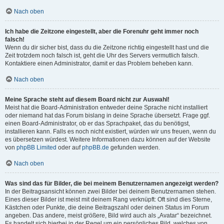
Nach oben
Ich habe die Zeitzone eingestellt, aber die Forenuhr geht immer noch
falsch!
Wenn du dir sicher bist, dass du die Zeitzone richtig eingestellt hast und die
Zeit trotzdem noch falsch ist, geht die Uhr des Servers vermutlich falsch.
Kontaktiere einen Administrator, damit er das Problem beheben kann.
Nach oben
Meine Sprache steht auf diesem Board nicht zur Auswahl!
Meist hat die Board-Administration entweder deine Sprache nicht installiert
oder niemand hat das Forum bislang in deine Sprache übersetzt. Frage ggf.
einen Board-Administrator, ob er das Sprachpaket, das du benötigst,
installieren kann. Falls es noch nicht existiert, würden wir uns freuen, wenn du
es übersetzen würdest. Weitere Informationen dazu können auf der Website
von
phpBB Limited
oder auf
phpBB.de
gefunden werden.
Nach oben
Was sind das für Bilder, die bei meinem Benutzernamen angezeigt werden?
In der Beitragsansicht können zwei Bilder bei deinem Benutzernamen stehen.
Eines dieser Bilder ist meist mit deinem Rang verknüpft: Oft sind dies Sterne,
Kästchen oder Punkte, die deine Beitragszahl oder deinen Status im Forum
angeben. Das andere, meist größere, Bild wird auch als „Avatar“ bezeichnet.
Es handelt sich hierbei in der Regel um ein persönliches Bild, welches von