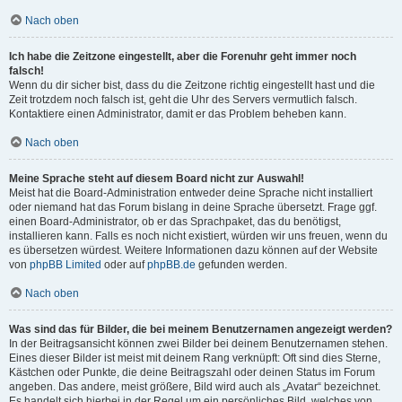
Nach oben
Ich habe die Zeitzone eingestellt, aber die Forenuhr geht immer noch
falsch!
Wenn du dir sicher bist, dass du die Zeitzone richtig eingestellt hast und die
Zeit trotzdem noch falsch ist, geht die Uhr des Servers vermutlich falsch.
Kontaktiere einen Administrator, damit er das Problem beheben kann.
Nach oben
Meine Sprache steht auf diesem Board nicht zur Auswahl!
Meist hat die Board-Administration entweder deine Sprache nicht installiert
oder niemand hat das Forum bislang in deine Sprache übersetzt. Frage ggf.
einen Board-Administrator, ob er das Sprachpaket, das du benötigst,
installieren kann. Falls es noch nicht existiert, würden wir uns freuen, wenn du
es übersetzen würdest. Weitere Informationen dazu können auf der Website
von
phpBB Limited
oder auf
phpBB.de
gefunden werden.
Nach oben
Was sind das für Bilder, die bei meinem Benutzernamen angezeigt werden?
In der Beitragsansicht können zwei Bilder bei deinem Benutzernamen stehen.
Eines dieser Bilder ist meist mit deinem Rang verknüpft: Oft sind dies Sterne,
Kästchen oder Punkte, die deine Beitragszahl oder deinen Status im Forum
angeben. Das andere, meist größere, Bild wird auch als „Avatar“ bezeichnet.
Es handelt sich hierbei in der Regel um ein persönliches Bild, welches von