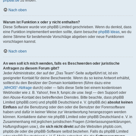
phpBB.de
zu finden.
Nach oben
Warum ist Funktion x oder y nicht enthalten?
Diese Software wurde von phpBB Limited geschrieben. Wenn du denkst, dass
eine Funktion implementiert werden sollte, dann besuche
phpBB Ideas
, wo du
deine Stimme für bestehende Vorschläge abgeben oder neue Funktionen
vorschlagen kannst.
Nach oben
An wen soll ich mich wenden, falls es Beschwerden oder juristische
Anfragen zu diesem Forum gibt?
Jeder Administrator, der auf der „Das Team“-Seite aufgeführt ist, ist ein
geeigneter Kontakt für deine Beschwerde. Wenn du so keine Antwort erhältst,
solltest du den Besitzer der Domain kontaktieren (führe dazu eine
„WHOIS“-Abfrage
durch) oder — falls diese Seite bei einem kostenlosen
Webhoster wie z. B. Yahoo!, free.fr, funpic.de usw. liegt — den Support oder
den Abuse-Kontakt des betreffenden Dienstes. Bitte beachte, dass phpBB
Limited (phpBB.com) und phpBB Deutschland e. V. (phpBB.de)
absolut keinen
Einfluss
auf die Benutzung oder den oder die Benutzer der Forensoftware
haben und dafür in keiner Weise zur Verantwortung herangezogen werden
können. Kontaktiere daher nie phpBB Limited oder phpBB Deutschland e. V. in
Zusammenhang mit jeglichen juristischen Fragen (Unterlassungserklärungen,
Haftungsfragen usw.), die
sich nicht direkt
auf die Websiten phpbb.com,
phpbb.de oder die phpBB-Software selbst beziehen. Falls du phpBB Limited