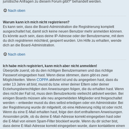
juristische Anfragen zu diesem Forum gibt?“ behandelt werden.
Nach oben
Warum kann ich mich nicht registrieren?
Es kann sein, dass die Board-Administration die Registrierung komplett
ausgeschaltet hat, damit sich keine neuen Benutzer mehr anmelden können.
Es könnte auch sein, dass deine IP-Adresse oder der Benutzername, mit dem
du dich registrieren möchtest, gesperrt wurden. Um Hilfe zu erhalten, wende
dich an die Board-Administration.
Nach oben
Ich habe mich registriert, kann mich aber nicht anmelden!
Überprüfe zuerst, ob du den richtigen Benutzernamen und das richtige
Passwort eingegeben hast. Wenn diese stimmen, dann gibt es zwei
Möglichkeiten. Wenn
COPPA
aktiviert ist und du angegeben hast, dass du
unter 13 Jahre alt bist, musst du bzw. einer deiner Eltern oder deiner
Erziehungsberechtigten den Anweisungen folgen, die du erhalten hast. Wenn
dies nicht der Fall ist, muss dein Benutzerkonto vielleicht aktiviert werden. Bei
einigen Boards müssen alle neu angemeldeten Mitglieder erst freigeschaltet
werden – entweder musst du dies selbst erledigen oder ein Administrator. Bei
der Registrierung wurde dir mitgeteilt, ob eine Aktivierung nötig ist oder nicht.
Wenn du eine E-Mail erhalten hast, folge den dort enthaltenen Anweisungen.
Ansonsten prüfe, ob du deine E-Mail-Adresse korrekt eingegeben hast oder
die E-Mail von einem Spam-Filter blockiert wurde. Wenn du dir sicher bist,
dass deine E-Mail-Adresse korrekt eingegeben wurde, dann kontaktiere einen