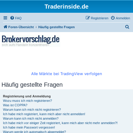
Traderinside.de
FAQ
Registrieren
Anmelden
S
Foren-Übersicht
Häufig gestellte Fragen
u
c
h
e
Alle Märkte bei TradingView verfolgen
Häufig gestellte Fragen
Registrierung und Anmeldung
Wozu muss ich mich registrieren?
Was ist COPPA?
Warum kann ich mich nicht registrieren?
Ich habe mich registriert, kann mich aber nicht anmelden!
Warum kann ich mich nicht anmelden?
Ich habe mich vor einiger Zeit registriert, kann mich aber nicht mehr anmelden?!
Ich habe mein Passwort vergessen!
Warum werde ich automatisch abgemeldet?