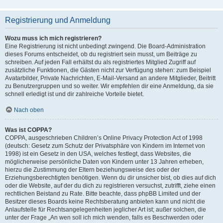
Registrierung und Anmeldung
Wozu muss ich mich registrieren?
Eine Registrierung ist nicht unbedingt zwingend. Die Board-Administration
dieses Forums entscheidet, ob du registriert sein musst, um Beiträge zu
schreiben. Auf jeden Fall erhältst du als registriertes Mitglied Zugriff auf
zusätzliche Funktionen, die Gästen nicht zur Verfügung stehen: zum Beispiel
Avatarbilder, Private Nachrichten, E-Mail-Versand an andere Mitglieder, Beitritt
zu Benutzergruppen und so weiter. Wir empfehlen dir eine Anmeldung, da sie
schnell erledigt ist und dir zahlreiche Vorteile bietet.
Nach oben
Was ist COPPA?
COPPA, ausgeschrieben Children’s Online Privacy Protection Act of 1998
(deutsch: Gesetz zum Schutz der Privatsphäre von Kindern im Internet von
1998) ist ein Gesetz in den USA, welches festlegt, dass Websites, die
möglicherweise persönliche Daten von Kindern unter 13 Jahren erheben,
hierzu die Zustimmung der Eltern beziehungsweise des oder der
Erziehungsberechtigten benötigen. Wenn du dir unsicher bist, ob dies auf dich
oder die Website, auf der du dich zu registrieren versuchst, zutrifft, ziehe einen
rechtlichen Beistand zu Rate. Bitte beachte, dass phpBB Limited und der
Besitzer dieses Boards keine Rechtsberatung anbieten kann und nicht die
Anlaufstelle für Rechtsangelegenheiten jeglicher Art ist; außer solchen, die
unter der Frage „An wen soll ich mich wenden, falls es Beschwerden oder