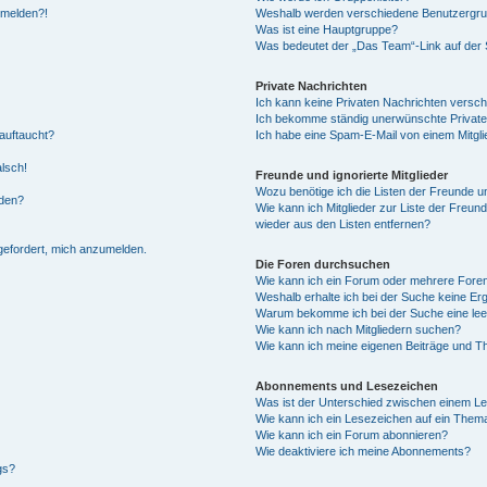
anmelden?!
Weshalb werden verschiedene Benutzergrupp
Was ist eine Hauptgruppe?
Was bedeutet der „Das Team“-Link auf der S
Private Nachrichten
Ich kann keine Privaten Nachrichten versch
Ich bekomme ständig unerwünschte Private
auftaucht?
Ich habe eine Spam-E-Mail von einem Mitgli
alsch!
Freunde und ignorierte Mitglieder
Wozu benötige ich die Listen der Freunde un
rden?
Wie kann ich Mitglieder zur Liste der Freund
wieder aus den Listen entfernen?
fgefordert, mich anzumelden.
Die Foren durchsuchen
Wie kann ich ein Forum oder mehrere For
Weshalb erhalte ich bei der Suche keine Er
Warum bekomme ich bei der Suche eine lee
Wie kann ich nach Mitgliedern suchen?
Wie kann ich meine eigenen Beiträge und T
Abonnements und Lesezeichen
Was ist der Unterschied zwischen einem L
Wie kann ich ein Lesezeichen auf ein Them
Wie kann ich ein Forum abonnieren?
Wie deaktiviere ich meine Abonnements?
gs?