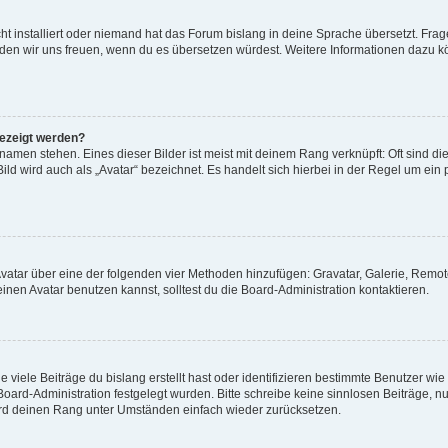
t installiert oder niemand hat das Forum bislang in deine Sprache übersetzt. Frag
, würden wir uns freuen, wenn du es übersetzen würdest. Weitere Informationen dazu
gezeigt werden?
amen stehen. Eines dieser Bilder ist meist mit deinem Rang verknüpft: Oft sind di
ld wird auch als „Avatar“ bezeichnet. Es handelt sich hierbei in der Regel um ein
 Avatar über eine der folgenden vier Methoden hinzufügen: Gravatar, Galerie, Rem
en Avatar benutzen kannst, solltest du die Board-Administration kontaktieren.
viele Beiträge du bislang erstellt hast oder identifizieren bestimmte Benutzer w
 Board-Administration festgelegt wurden. Bitte schreibe keine sinnlosen Beiträge
wird deinen Rang unter Umständen einfach wieder zurücksetzen.