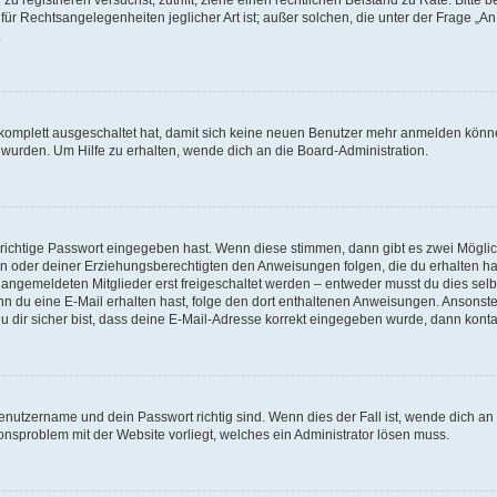
für Rechtsangelegenheiten jeglicher Art ist; außer solchen, die unter der Frage „
.
g komplett ausgeschaltet hat, damit sich keine neuen Benutzer mehr anmelden könn
 wurden. Um Hilfe zu erhalten, wende dich an die Board-Administration.
 richtige Passwort eingegeben hast. Wenn diese stimmen, dann gibt es zwei Mögl
tern oder deiner Erziehungsberechtigten den Anweisungen folgen, die du erhalten ha
u angemeldeten Mitglieder erst freigeschaltet werden – entweder musst du dies selbs
. Wenn du eine E-Mail erhalten hast, folge den dort enthaltenen Anweisungen. Ansons
 dir sicher bist, dass deine E-Mail-Adresse korrekt eingegeben wurde, dann kontak
Benutzername und dein Passwort richtig sind. Wenn dies der Fall ist, wende dich a
ionsproblem mit der Website vorliegt, welches ein Administrator lösen muss.