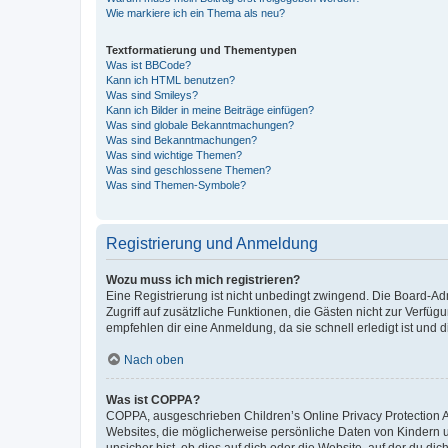
Wie markiere ich ein Thema als neu?
Textformatierung und Thementypen
Was ist BBCode?
Kann ich HTML benutzen?
Was sind Smileys?
Kann ich Bilder in meine Beiträge einfügen?
Was sind globale Bekanntmachungen?
Was sind Bekanntmachungen?
Was sind wichtige Themen?
Was sind geschlossene Themen?
Was sind Themen-Symbole?
Registrierung und Anmeldung
Wozu muss ich mich registrieren?
Eine Registrierung ist nicht unbedingt zwingend. Die Board-Admin
Zugriff auf zusätzliche Funktionen, die Gästen nicht zur Verfüg
empfehlen dir eine Anmeldung, da sie schnell erledigt ist und dir
Nach oben
Was ist COPPA?
COPPA, ausgeschrieben Children’s Online Privacy Protection Ac
Websites, die möglicherweise persönliche Daten von Kindern 
unsicher bist, ob dies auf dich oder die Website, auf der du dic