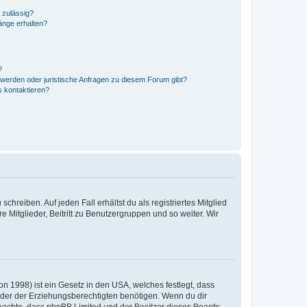
 zulässig?
hänge erhalten?
?
hwerden oder juristische Anfragen zu diesem Forum gibt?
s kontaktieren?
chreiben. Auf jeden Fall erhältst du als registriertes Mitglied
e Mitglieder, Beitritt zu Benutzergruppen und so weiter. Wir
n 1998) ist ein Gesetz in den USA, welches festlegt, dass
der der Erziehungsberechtigten benötigen. Wenn du dir
te beachte, dass phpBB Limited und der Besitzer dieses Boards