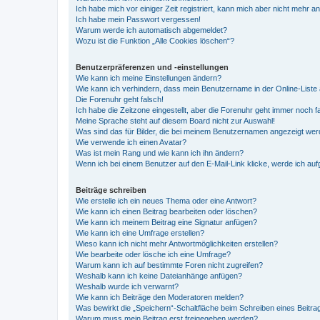
Ich habe mich vor einiger Zeit registriert, kann mich aber nicht mehr 
Ich habe mein Passwort vergessen!
Warum werde ich automatisch abgemeldet?
Wozu ist die Funktion „Alle Cookies löschen“?
Benutzerpräferenzen und -einstellungen
Wie kann ich meine Einstellungen ändern?
Wie kann ich verhindern, dass mein Benutzername in der Online-Liste 
Die Forenuhr geht falsch!
Ich habe die Zeitzone eingestellt, aber die Forenuhr geht immer noch f
Meine Sprache steht auf diesem Board nicht zur Auswahl!
Was sind das für Bilder, die bei meinem Benutzernamen angezeigt we
Wie verwende ich einen Avatar?
Was ist mein Rang und wie kann ich ihn ändern?
Wenn ich bei einem Benutzer auf den E-Mail-Link klicke, werde ich au
Beiträge schreiben
Wie erstelle ich ein neues Thema oder eine Antwort?
Wie kann ich einen Beitrag bearbeiten oder löschen?
Wie kann ich meinem Beitrag eine Signatur anfügen?
Wie kann ich eine Umfrage erstellen?
Wieso kann ich nicht mehr Antwortmöglichkeiten erstellen?
Wie bearbeite oder lösche ich eine Umfrage?
Warum kann ich auf bestimmte Foren nicht zugreifen?
Weshalb kann ich keine Dateianhänge anfügen?
Weshalb wurde ich verwarnt?
Wie kann ich Beiträge den Moderatoren melden?
Was bewirkt die „Speichern“-Schaltfläche beim Schreiben eines Beitra
Warum muss mein Beitrag erst freigegeben werden?