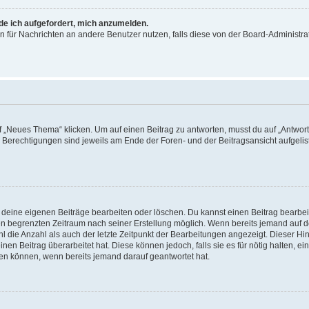
rde ich aufgefordert, mich anzumelden.
ion für Nachrichten an andere Benutzer nutzen, falls diese von der Board-Administ
„Neues Thema“ klicken. Um auf einen Beitrag zu antworten, musst du auf „Antworte
e Berechtigungen sind jeweils am Ende der Foren- und der Beitragsansicht aufgeliste
r deine eigenen Beiträge bearbeiten oder löschen. Du kannst einen Beitrag bearbe
inen begrenzten Zeitraum nach seiner Erstellung möglich. Wenn bereits jemand auf de
 die Anzahl als auch der letzte Zeitpunkt der Bearbeitungen angezeigt. Dieser Hi
en Beitrag überarbeitet hat. Diese können jedoch, falls sie es für nötig halten, ei
hen können, wenn bereits jemand darauf geantwortet hat.