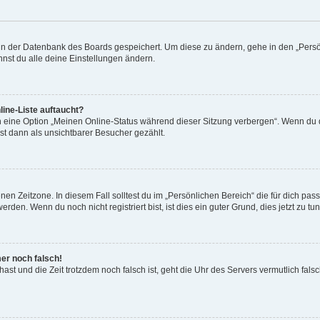
n in der Datenbank des Boards gespeichert. Um diese zu ändern, gehe in den „Persö
nst du alle deine Einstellungen ändern.
ine-Liste auftaucht?
n eine Option „Meinen Online-Status während dieser Sitzung verbergen“. Wenn du d
st dann als unsichtbarer Besucher gezählt.
en Zeitzone. In diesem Fall solltest du im „Persönlichen Bereich“ die für dich passe
den. Wenn du noch nicht registriert bist, ist dies ein guter Grund, dies jetzt zu tun
mer noch falsch!
t hast und die Zeit trotzdem noch falsch ist, geht die Uhr des Servers vermutlich fal