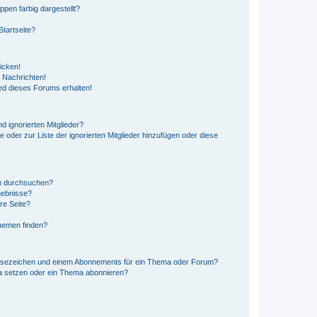
en farbig dargestellt?
tartseite?
icken!
 Nachrichten!
ed dieses Forums erhalten!
d ignorierten Mitglieder?
e oder zur Liste der ignorierten Mitglieder hinzufügen oder diese
en durchsuchen?
gebnisse?
re Seite?
hemen finden?
esezeichen und einem Abonnements für ein Thema oder Forum?
a setzen oder ein Thema abonnieren?