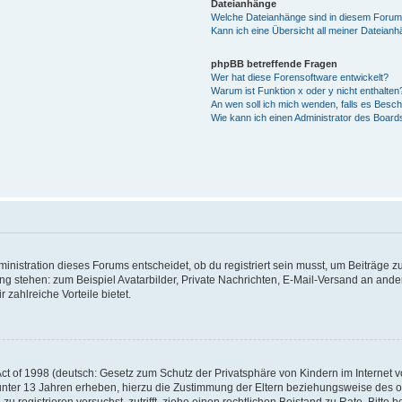
Dateianhänge
Welche Dateianhänge sind in diesem Forum
Kann ich eine Übersicht all meiner Dateian
phpBB betreffende Fragen
Wer hat diese Forensoftware entwickelt?
Warum ist Funktion x oder y nicht enthalten
An wen soll ich mich wenden, falls es Besc
Wie kann ich einen Administrator des Board
istration dieses Forums entscheidet, ob du registriert sein musst, um Beiträge zu s
ung stehen: zum Beispiel Avatarbilder, Private Nachrichten, E-Mail-Versand an ander
 zahlreiche Vorteile bietet.
t of 1998 (deutsch: Gesetz zum Schutz der Privatsphäre von Kindern im Internet vo
unter 13 Jahren erheben, hierzu die Zustimmung der Eltern beziehungsweise des o
h zu registrieren versuchst, zutrifft, ziehe einen rechtlichen Beistand zu Rate. Bit