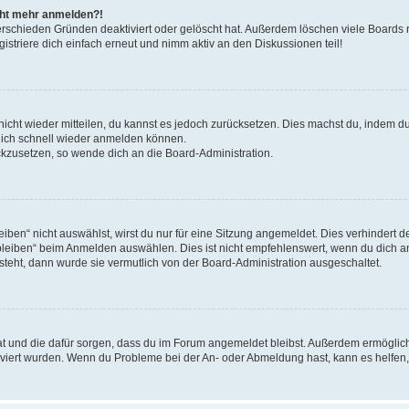
icht mehr anmelden?!
erschieden Gründen deaktiviert oder gelöscht hat. Außerdem löschen viele Boards r
triere dich einfach erneut und nimm aktiv an den Diskussionen teil!
 nicht wieder mitteilen, du kannst es jedoch zurücksetzen. Dies machst du, indem 
 dich schnell wieder anmelden können.
ückzusetzen, so wende dich an die Board-Administration.
en“ nicht auswählst, wirst du nur für eine Sitzung angemeldet. Dies verhindert 
leiben“ beim Anmelden auswählen. Dies ist nicht empfehlenswert, wenn du dich an
 steht, dann wurde sie vermutlich von der Board-Administration ausgeschaltet.
 hat und die dafür sorgen, dass du im Forum angemeldet bleibst. Außerdem ermögli
tiviert wurden. Wenn du Probleme bei der An- oder Abmeldung hast, kann es helfen