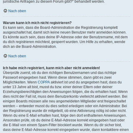
juristische Anfragen zu diesem Forum gibt?“ behandelt werden.
Nach oben
Warum kann ich mich nicht registrieren?
Es kann sein, dass die Board-Administration die Registrierung komplett
ausgeschaltet hat, damit sich keine neuen Benutzer mehr anmelden können.
Es könnte auch sein, dass deine IP-Adresse oder der Benutzername, mit dem
du dich registrieren möchtest, gesperrt wurden. Um Hilfe zu erhalten, wende
dich an die Board-Administration.
Nach oben
Ich habe mich registriert, kann mich aber nicht anmelden!
Überprüfe zuerst, ob du den richtigen Benutzernamen und das richtige
Passwort eingegeben hast. Wenn diese stimmen, dann gibt es zwei
Möglichkeiten. Wenn
COPPA
aktiviert ist und du angegeben hast, dass du
unter 13 Jahre alt bist, musst du bzw. einer deiner Eltern oder deiner
Erziehungsberechtigten den Anweisungen folgen, die du erhalten hast. Wenn
dies nicht der Fall ist, muss dein Benutzerkonto vielleicht aktiviert werden. Bei
einigen Boards müssen alle neu angemeldeten Mitglieder erst freigeschaltet
werden – entweder musst du dies selbst erledigen oder ein Administrator. Bei
der Registrierung wurde dir mitgeteilt, ob eine Aktivierung nötig ist oder nicht.
Wenn du eine E-Mail erhalten hast, folge den dort enthaltenen Anweisungen.
Ansonsten prüfe, ob du deine E-Mail-Adresse korrekt eingegeben hast oder
die E-Mail von einem Spam-Filter blockiert wurde. Wenn du dir sicher bist,
dass deine E-Mail-Adresse korrekt eingegeben wurde, dann kontaktiere einen