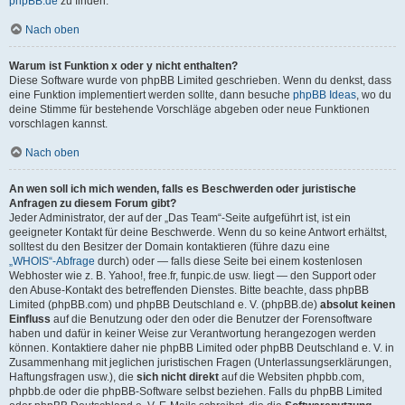
phpBB.de
zu finden.
Nach oben
Warum ist Funktion x oder y nicht enthalten?
Diese Software wurde von phpBB Limited geschrieben. Wenn du denkst, dass
eine Funktion implementiert werden sollte, dann besuche
phpBB Ideas
, wo du
deine Stimme für bestehende Vorschläge abgeben oder neue Funktionen
vorschlagen kannst.
Nach oben
An wen soll ich mich wenden, falls es Beschwerden oder juristische
Anfragen zu diesem Forum gibt?
Jeder Administrator, der auf der „Das Team“-Seite aufgeführt ist, ist ein
geeigneter Kontakt für deine Beschwerde. Wenn du so keine Antwort erhältst,
solltest du den Besitzer der Domain kontaktieren (führe dazu eine
„WHOIS“-Abfrage
durch) oder — falls diese Seite bei einem kostenlosen
Webhoster wie z. B. Yahoo!, free.fr, funpic.de usw. liegt — den Support oder
den Abuse-Kontakt des betreffenden Dienstes. Bitte beachte, dass phpBB
Limited (phpBB.com) und phpBB Deutschland e. V. (phpBB.de)
absolut keinen
Einfluss
auf die Benutzung oder den oder die Benutzer der Forensoftware
haben und dafür in keiner Weise zur Verantwortung herangezogen werden
können. Kontaktiere daher nie phpBB Limited oder phpBB Deutschland e. V. in
Zusammenhang mit jeglichen juristischen Fragen (Unterlassungserklärungen,
Haftungsfragen usw.), die
sich nicht direkt
auf die Websiten phpbb.com,
phpbb.de oder die phpBB-Software selbst beziehen. Falls du phpBB Limited