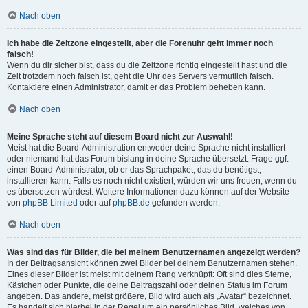
Nach oben
Ich habe die Zeitzone eingestellt, aber die Forenuhr geht immer noch
falsch!
Wenn du dir sicher bist, dass du die Zeitzone richtig eingestellt hast und die
Zeit trotzdem noch falsch ist, geht die Uhr des Servers vermutlich falsch.
Kontaktiere einen Administrator, damit er das Problem beheben kann.
Nach oben
Meine Sprache steht auf diesem Board nicht zur Auswahl!
Meist hat die Board-Administration entweder deine Sprache nicht installiert
oder niemand hat das Forum bislang in deine Sprache übersetzt. Frage ggf.
einen Board-Administrator, ob er das Sprachpaket, das du benötigst,
installieren kann. Falls es noch nicht existiert, würden wir uns freuen, wenn du
es übersetzen würdest. Weitere Informationen dazu können auf der Website
von
phpBB Limited
oder auf
phpBB.de
gefunden werden.
Nach oben
Was sind das für Bilder, die bei meinem Benutzernamen angezeigt werden?
In der Beitragsansicht können zwei Bilder bei deinem Benutzernamen stehen.
Eines dieser Bilder ist meist mit deinem Rang verknüpft: Oft sind dies Sterne,
Kästchen oder Punkte, die deine Beitragszahl oder deinen Status im Forum
angeben. Das andere, meist größere, Bild wird auch als „Avatar“ bezeichnet.
Es handelt sich hierbei in der Regel um ein persönliches Bild, welches von