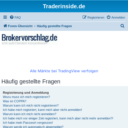
Traderinside.de
FAQ
Registrieren
Anmelden
S
Foren-Übersicht
Häufig gestellte Fragen
u
c
h
e
Alle Märkte bei TradingView verfolgen
Häufig gestellte Fragen
Registrierung und Anmeldung
Wozu muss ich mich registrieren?
Was ist COPPA?
Warum kann ich mich nicht registrieren?
Ich habe mich registriert, kann mich aber nicht anmelden!
Warum kann ich mich nicht anmelden?
Ich habe mich vor einiger Zeit registriert, kann mich aber nicht mehr anmelden?!
Ich habe mein Passwort vergessen!
Warum werde ich automatisch abgemeldet?