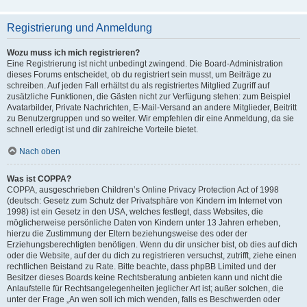
Registrierung und Anmeldung
Wozu muss ich mich registrieren?
Eine Registrierung ist nicht unbedingt zwingend. Die Board-Administration
dieses Forums entscheidet, ob du registriert sein musst, um Beiträge zu
schreiben. Auf jeden Fall erhältst du als registriertes Mitglied Zugriff auf
zusätzliche Funktionen, die Gästen nicht zur Verfügung stehen: zum Beispiel
Avatarbilder, Private Nachrichten, E-Mail-Versand an andere Mitglieder, Beitritt
zu Benutzergruppen und so weiter. Wir empfehlen dir eine Anmeldung, da sie
schnell erledigt ist und dir zahlreiche Vorteile bietet.
Nach oben
Was ist COPPA?
COPPA, ausgeschrieben Children’s Online Privacy Protection Act of 1998
(deutsch: Gesetz zum Schutz der Privatsphäre von Kindern im Internet von
1998) ist ein Gesetz in den USA, welches festlegt, dass Websites, die
möglicherweise persönliche Daten von Kindern unter 13 Jahren erheben,
hierzu die Zustimmung der Eltern beziehungsweise des oder der
Erziehungsberechtigten benötigen. Wenn du dir unsicher bist, ob dies auf dich
oder die Website, auf der du dich zu registrieren versuchst, zutrifft, ziehe einen
rechtlichen Beistand zu Rate. Bitte beachte, dass phpBB Limited und der
Besitzer dieses Boards keine Rechtsberatung anbieten kann und nicht die
Anlaufstelle für Rechtsangelegenheiten jeglicher Art ist; außer solchen, die
unter der Frage „An wen soll ich mich wenden, falls es Beschwerden oder