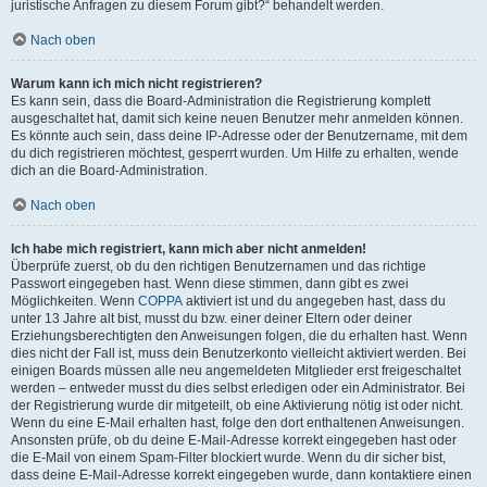
juristische Anfragen zu diesem Forum gibt?“ behandelt werden.
Nach oben
Warum kann ich mich nicht registrieren?
Es kann sein, dass die Board-Administration die Registrierung komplett
ausgeschaltet hat, damit sich keine neuen Benutzer mehr anmelden können.
Es könnte auch sein, dass deine IP-Adresse oder der Benutzername, mit dem
du dich registrieren möchtest, gesperrt wurden. Um Hilfe zu erhalten, wende
dich an die Board-Administration.
Nach oben
Ich habe mich registriert, kann mich aber nicht anmelden!
Überprüfe zuerst, ob du den richtigen Benutzernamen und das richtige
Passwort eingegeben hast. Wenn diese stimmen, dann gibt es zwei
Möglichkeiten. Wenn
COPPA
aktiviert ist und du angegeben hast, dass du
unter 13 Jahre alt bist, musst du bzw. einer deiner Eltern oder deiner
Erziehungsberechtigten den Anweisungen folgen, die du erhalten hast. Wenn
dies nicht der Fall ist, muss dein Benutzerkonto vielleicht aktiviert werden. Bei
einigen Boards müssen alle neu angemeldeten Mitglieder erst freigeschaltet
werden – entweder musst du dies selbst erledigen oder ein Administrator. Bei
der Registrierung wurde dir mitgeteilt, ob eine Aktivierung nötig ist oder nicht.
Wenn du eine E-Mail erhalten hast, folge den dort enthaltenen Anweisungen.
Ansonsten prüfe, ob du deine E-Mail-Adresse korrekt eingegeben hast oder
die E-Mail von einem Spam-Filter blockiert wurde. Wenn du dir sicher bist,
dass deine E-Mail-Adresse korrekt eingegeben wurde, dann kontaktiere einen