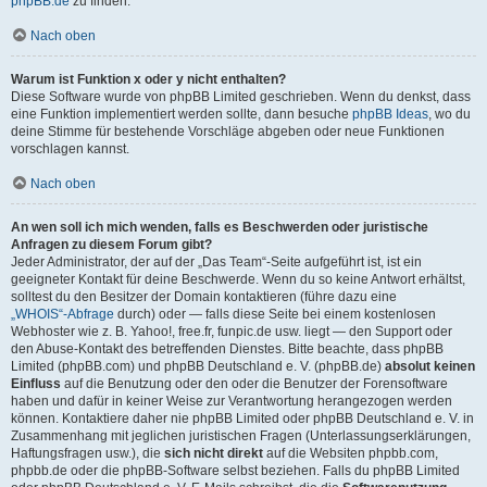
phpBB.de
zu finden.
Nach oben
Warum ist Funktion x oder y nicht enthalten?
Diese Software wurde von phpBB Limited geschrieben. Wenn du denkst, dass
eine Funktion implementiert werden sollte, dann besuche
phpBB Ideas
, wo du
deine Stimme für bestehende Vorschläge abgeben oder neue Funktionen
vorschlagen kannst.
Nach oben
An wen soll ich mich wenden, falls es Beschwerden oder juristische
Anfragen zu diesem Forum gibt?
Jeder Administrator, der auf der „Das Team“-Seite aufgeführt ist, ist ein
geeigneter Kontakt für deine Beschwerde. Wenn du so keine Antwort erhältst,
solltest du den Besitzer der Domain kontaktieren (führe dazu eine
„WHOIS“-Abfrage
durch) oder — falls diese Seite bei einem kostenlosen
Webhoster wie z. B. Yahoo!, free.fr, funpic.de usw. liegt — den Support oder
den Abuse-Kontakt des betreffenden Dienstes. Bitte beachte, dass phpBB
Limited (phpBB.com) und phpBB Deutschland e. V. (phpBB.de)
absolut keinen
Einfluss
auf die Benutzung oder den oder die Benutzer der Forensoftware
haben und dafür in keiner Weise zur Verantwortung herangezogen werden
können. Kontaktiere daher nie phpBB Limited oder phpBB Deutschland e. V. in
Zusammenhang mit jeglichen juristischen Fragen (Unterlassungserklärungen,
Haftungsfragen usw.), die
sich nicht direkt
auf die Websiten phpbb.com,
phpbb.de oder die phpBB-Software selbst beziehen. Falls du phpBB Limited