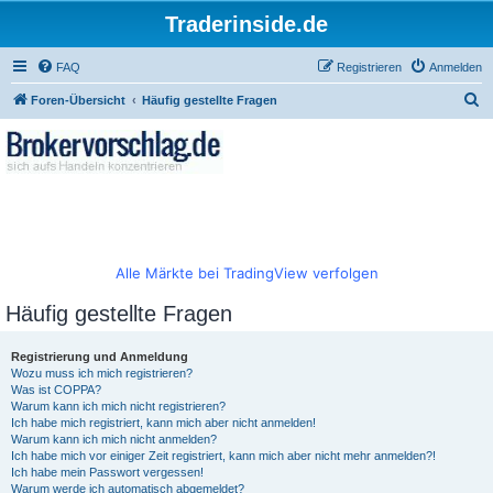
Traderinside.de
FAQ
Registrieren
Anmelden
S
Foren-Übersicht
Häufig gestellte Fragen
u
c
h
e
Alle Märkte bei TradingView verfolgen
Häufig gestellte Fragen
Registrierung und Anmeldung
Wozu muss ich mich registrieren?
Was ist COPPA?
Warum kann ich mich nicht registrieren?
Ich habe mich registriert, kann mich aber nicht anmelden!
Warum kann ich mich nicht anmelden?
Ich habe mich vor einiger Zeit registriert, kann mich aber nicht mehr anmelden?!
Ich habe mein Passwort vergessen!
Warum werde ich automatisch abgemeldet?