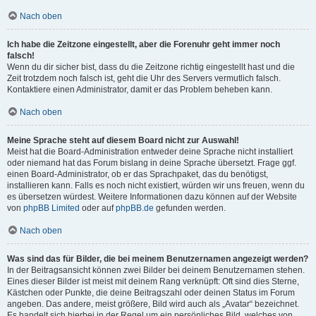
Nach oben
Ich habe die Zeitzone eingestellt, aber die Forenuhr geht immer noch
falsch!
Wenn du dir sicher bist, dass du die Zeitzone richtig eingestellt hast und die
Zeit trotzdem noch falsch ist, geht die Uhr des Servers vermutlich falsch.
Kontaktiere einen Administrator, damit er das Problem beheben kann.
Nach oben
Meine Sprache steht auf diesem Board nicht zur Auswahl!
Meist hat die Board-Administration entweder deine Sprache nicht installiert
oder niemand hat das Forum bislang in deine Sprache übersetzt. Frage ggf.
einen Board-Administrator, ob er das Sprachpaket, das du benötigst,
installieren kann. Falls es noch nicht existiert, würden wir uns freuen, wenn du
es übersetzen würdest. Weitere Informationen dazu können auf der Website
von
phpBB Limited
oder auf
phpBB.de
gefunden werden.
Nach oben
Was sind das für Bilder, die bei meinem Benutzernamen angezeigt werden?
In der Beitragsansicht können zwei Bilder bei deinem Benutzernamen stehen.
Eines dieser Bilder ist meist mit deinem Rang verknüpft: Oft sind dies Sterne,
Kästchen oder Punkte, die deine Beitragszahl oder deinen Status im Forum
angeben. Das andere, meist größere, Bild wird auch als „Avatar“ bezeichnet.
Es handelt sich hierbei in der Regel um ein persönliches Bild, welches von