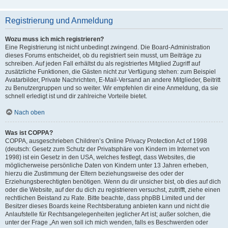
Registrierung und Anmeldung
Wozu muss ich mich registrieren?
Eine Registrierung ist nicht unbedingt zwingend. Die Board-Administration
dieses Forums entscheidet, ob du registriert sein musst, um Beiträge zu
schreiben. Auf jeden Fall erhältst du als registriertes Mitglied Zugriff auf
zusätzliche Funktionen, die Gästen nicht zur Verfügung stehen: zum Beispiel
Avatarbilder, Private Nachrichten, E-Mail-Versand an andere Mitglieder, Beitritt
zu Benutzergruppen und so weiter. Wir empfehlen dir eine Anmeldung, da sie
schnell erledigt ist und dir zahlreiche Vorteile bietet.
Nach oben
Was ist COPPA?
COPPA, ausgeschrieben Children’s Online Privacy Protection Act of 1998
(deutsch: Gesetz zum Schutz der Privatsphäre von Kindern im Internet von
1998) ist ein Gesetz in den USA, welches festlegt, dass Websites, die
möglicherweise persönliche Daten von Kindern unter 13 Jahren erheben,
hierzu die Zustimmung der Eltern beziehungsweise des oder der
Erziehungsberechtigten benötigen. Wenn du dir unsicher bist, ob dies auf dich
oder die Website, auf der du dich zu registrieren versuchst, zutrifft, ziehe einen
rechtlichen Beistand zu Rate. Bitte beachte, dass phpBB Limited und der
Besitzer dieses Boards keine Rechtsberatung anbieten kann und nicht die
Anlaufstelle für Rechtsangelegenheiten jeglicher Art ist; außer solchen, die
unter der Frage „An wen soll ich mich wenden, falls es Beschwerden oder