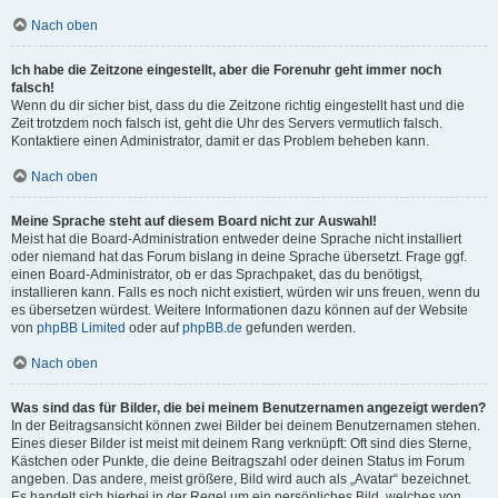
Nach oben
Ich habe die Zeitzone eingestellt, aber die Forenuhr geht immer noch
falsch!
Wenn du dir sicher bist, dass du die Zeitzone richtig eingestellt hast und die
Zeit trotzdem noch falsch ist, geht die Uhr des Servers vermutlich falsch.
Kontaktiere einen Administrator, damit er das Problem beheben kann.
Nach oben
Meine Sprache steht auf diesem Board nicht zur Auswahl!
Meist hat die Board-Administration entweder deine Sprache nicht installiert
oder niemand hat das Forum bislang in deine Sprache übersetzt. Frage ggf.
einen Board-Administrator, ob er das Sprachpaket, das du benötigst,
installieren kann. Falls es noch nicht existiert, würden wir uns freuen, wenn du
es übersetzen würdest. Weitere Informationen dazu können auf der Website
von
phpBB Limited
oder auf
phpBB.de
gefunden werden.
Nach oben
Was sind das für Bilder, die bei meinem Benutzernamen angezeigt werden?
In der Beitragsansicht können zwei Bilder bei deinem Benutzernamen stehen.
Eines dieser Bilder ist meist mit deinem Rang verknüpft: Oft sind dies Sterne,
Kästchen oder Punkte, die deine Beitragszahl oder deinen Status im Forum
angeben. Das andere, meist größere, Bild wird auch als „Avatar“ bezeichnet.
Es handelt sich hierbei in der Regel um ein persönliches Bild, welches von