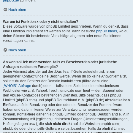
phpBB.de
zu finden.
Nach oben
Warum ist Funktion x oder y nicht enthalten?
Diese Software wurde von phpBB Limited geschrieben. Wenn du denkst, dass
eine Funktion implementiert werden sollte, dann besuche
phpBB Ideas
, wo du
deine Stimme für bestehende Vorschläge abgeben oder neue Funktionen
vorschlagen kannst.
Nach oben
An wen soll ich mich wenden, falls es Beschwerden oder juristische
Anfragen zu diesem Forum gibt?
Jeder Administrator, der auf der „Das Team“-Seite aufgeführt ist, ist ein
geeigneter Kontakt für deine Beschwerde. Wenn du so keine Antwort erhältst,
solltest du den Besitzer der Domain kontaktieren (führe dazu eine
„WHOIS“-Abfrage
durch) oder — falls diese Seite bei einem kostenlosen
Webhoster wie z. B. Yahoo!, free.fr, funpic.de usw. liegt — den Support oder
den Abuse-Kontakt des betreffenden Dienstes. Bitte beachte, dass phpBB
Limited (phpBB.com) und phpBB Deutschland e. V. (phpBB.de)
absolut keinen
Einfluss
auf die Benutzung oder den oder die Benutzer der Forensoftware
haben und dafür in keiner Weise zur Verantwortung herangezogen werden
können. Kontaktiere daher nie phpBB Limited oder phpBB Deutschland e. V. in
Zusammenhang mit jeglichen juristischen Fragen (Unterlassungserklärungen,
Haftungsfragen usw.), die
sich nicht direkt
auf die Websiten phpbb.com,
phpbb.de oder die phpBB-Software selbst beziehen. Falls du phpBB Limited