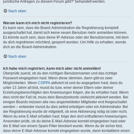
juristische Anfragen zu diesem Forum gibt?“ behandelt werden.
Nach oben
Warum kann ich mich nicht registrieren?
Es kann sein, dass die Board-Administration die Registrierung komplett
ausgeschaltet hat, damit sich keine neuen Benutzer mehr anmelden können.
Es könnte auch sein, dass deine IP-Adresse oder der Benutzername, mit dem
du dich registrieren möchtest, gesperrt wurden. Um Hilfe zu erhalten, wende
dich an die Board-Administration.
Nach oben
Ich habe mich registriert, kann mich aber nicht anmelden!
Überprüfe zuerst, ob du den richtigen Benutzernamen und das richtige
Passwort eingegeben hast. Wenn diese stimmen, dann gibt es zwei
Möglichkeiten. Wenn
COPPA
aktiviert ist und du angegeben hast, dass du
unter 13 Jahre alt bist, musst du bzw. einer deiner Eltern oder deiner
Erziehungsberechtigten den Anweisungen folgen, die du erhalten hast. Wenn
dies nicht der Fall ist, muss dein Benutzerkonto vielleicht aktiviert werden. Bei
einigen Boards müssen alle neu angemeldeten Mitglieder erst freigeschaltet
werden – entweder musst du dies selbst erledigen oder ein Administrator. Bei
der Registrierung wurde dir mitgeteilt, ob eine Aktivierung nötig ist oder nicht.
Wenn du eine E-Mail erhalten hast, folge den dort enthaltenen Anweisungen.
Ansonsten prüfe, ob du deine E-Mail-Adresse korrekt eingegeben hast oder
die E-Mail von einem Spam-Filter blockiert wurde. Wenn du dir sicher bist,
dass deine E-Mail-Adresse korrekt eingegeben wurde, dann kontaktiere einen