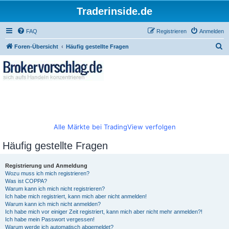
Traderinside.de
FAQ
Registrieren
Anmelden
S
Foren-Übersicht
Häufig gestellte Fragen
u
c
h
e
Alle Märkte bei TradingView verfolgen
Häufig gestellte Fragen
Registrierung und Anmeldung
Wozu muss ich mich registrieren?
Was ist COPPA?
Warum kann ich mich nicht registrieren?
Ich habe mich registriert, kann mich aber nicht anmelden!
Warum kann ich mich nicht anmelden?
Ich habe mich vor einiger Zeit registriert, kann mich aber nicht mehr anmelden?!
Ich habe mein Passwort vergessen!
Warum werde ich automatisch abgemeldet?