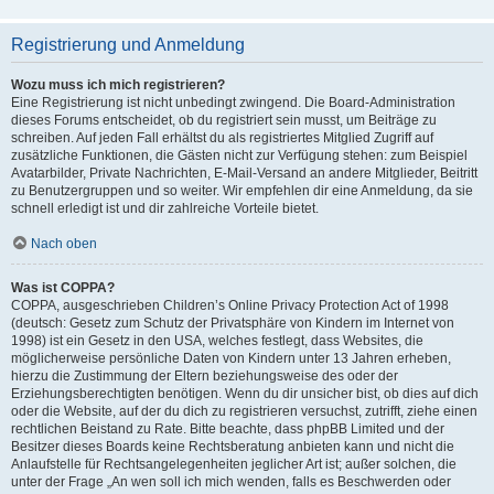
Registrierung und Anmeldung
Wozu muss ich mich registrieren?
Eine Registrierung ist nicht unbedingt zwingend. Die Board-Administration
dieses Forums entscheidet, ob du registriert sein musst, um Beiträge zu
schreiben. Auf jeden Fall erhältst du als registriertes Mitglied Zugriff auf
zusätzliche Funktionen, die Gästen nicht zur Verfügung stehen: zum Beispiel
Avatarbilder, Private Nachrichten, E-Mail-Versand an andere Mitglieder, Beitritt
zu Benutzergruppen und so weiter. Wir empfehlen dir eine Anmeldung, da sie
schnell erledigt ist und dir zahlreiche Vorteile bietet.
Nach oben
Was ist COPPA?
COPPA, ausgeschrieben Children’s Online Privacy Protection Act of 1998
(deutsch: Gesetz zum Schutz der Privatsphäre von Kindern im Internet von
1998) ist ein Gesetz in den USA, welches festlegt, dass Websites, die
möglicherweise persönliche Daten von Kindern unter 13 Jahren erheben,
hierzu die Zustimmung der Eltern beziehungsweise des oder der
Erziehungsberechtigten benötigen. Wenn du dir unsicher bist, ob dies auf dich
oder die Website, auf der du dich zu registrieren versuchst, zutrifft, ziehe einen
rechtlichen Beistand zu Rate. Bitte beachte, dass phpBB Limited und der
Besitzer dieses Boards keine Rechtsberatung anbieten kann und nicht die
Anlaufstelle für Rechtsangelegenheiten jeglicher Art ist; außer solchen, die
unter der Frage „An wen soll ich mich wenden, falls es Beschwerden oder