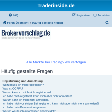
Traderinside.de
FAQ
Registrieren
Anmelden
S
Foren-Übersicht
Häufig gestellte Fragen
u
c
h
e
Alle Märkte bei TradingView verfolgen
Häufig gestellte Fragen
Registrierung und Anmeldung
Wozu muss ich mich registrieren?
Was ist COPPA?
Warum kann ich mich nicht registrieren?
Ich habe mich registriert, kann mich aber nicht anmelden!
Warum kann ich mich nicht anmelden?
Ich habe mich vor einiger Zeit registriert, kann mich aber nicht mehr anmelden?!
Ich habe mein Passwort vergessen!
Warum werde ich automatisch abgemeldet?