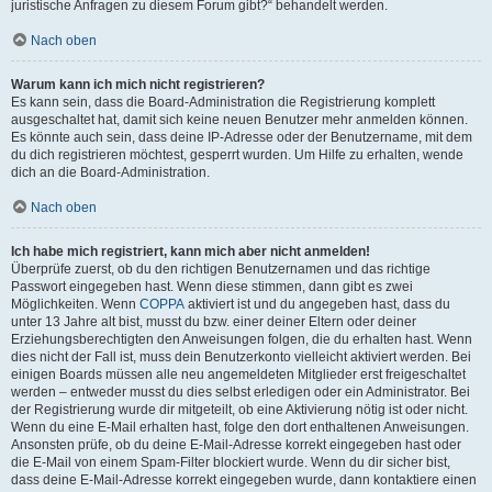
juristische Anfragen zu diesem Forum gibt?“ behandelt werden.
Nach oben
Warum kann ich mich nicht registrieren?
Es kann sein, dass die Board-Administration die Registrierung komplett
ausgeschaltet hat, damit sich keine neuen Benutzer mehr anmelden können.
Es könnte auch sein, dass deine IP-Adresse oder der Benutzername, mit dem
du dich registrieren möchtest, gesperrt wurden. Um Hilfe zu erhalten, wende
dich an die Board-Administration.
Nach oben
Ich habe mich registriert, kann mich aber nicht anmelden!
Überprüfe zuerst, ob du den richtigen Benutzernamen und das richtige
Passwort eingegeben hast. Wenn diese stimmen, dann gibt es zwei
Möglichkeiten. Wenn
COPPA
aktiviert ist und du angegeben hast, dass du
unter 13 Jahre alt bist, musst du bzw. einer deiner Eltern oder deiner
Erziehungsberechtigten den Anweisungen folgen, die du erhalten hast. Wenn
dies nicht der Fall ist, muss dein Benutzerkonto vielleicht aktiviert werden. Bei
einigen Boards müssen alle neu angemeldeten Mitglieder erst freigeschaltet
werden – entweder musst du dies selbst erledigen oder ein Administrator. Bei
der Registrierung wurde dir mitgeteilt, ob eine Aktivierung nötig ist oder nicht.
Wenn du eine E-Mail erhalten hast, folge den dort enthaltenen Anweisungen.
Ansonsten prüfe, ob du deine E-Mail-Adresse korrekt eingegeben hast oder
die E-Mail von einem Spam-Filter blockiert wurde. Wenn du dir sicher bist,
dass deine E-Mail-Adresse korrekt eingegeben wurde, dann kontaktiere einen