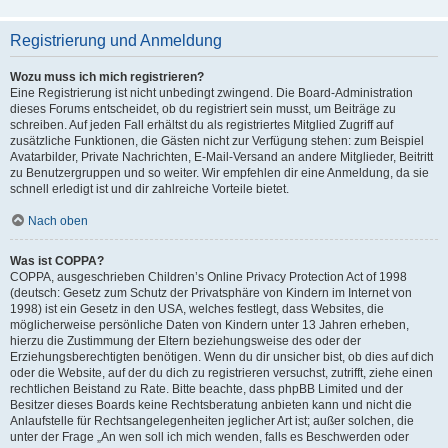
Registrierung und Anmeldung
Wozu muss ich mich registrieren?
Eine Registrierung ist nicht unbedingt zwingend. Die Board-Administration
dieses Forums entscheidet, ob du registriert sein musst, um Beiträge zu
schreiben. Auf jeden Fall erhältst du als registriertes Mitglied Zugriff auf
zusätzliche Funktionen, die Gästen nicht zur Verfügung stehen: zum Beispiel
Avatarbilder, Private Nachrichten, E-Mail-Versand an andere Mitglieder, Beitritt
zu Benutzergruppen und so weiter. Wir empfehlen dir eine Anmeldung, da sie
schnell erledigt ist und dir zahlreiche Vorteile bietet.
Nach oben
Was ist COPPA?
COPPA, ausgeschrieben Children’s Online Privacy Protection Act of 1998
(deutsch: Gesetz zum Schutz der Privatsphäre von Kindern im Internet von
1998) ist ein Gesetz in den USA, welches festlegt, dass Websites, die
möglicherweise persönliche Daten von Kindern unter 13 Jahren erheben,
hierzu die Zustimmung der Eltern beziehungsweise des oder der
Erziehungsberechtigten benötigen. Wenn du dir unsicher bist, ob dies auf dich
oder die Website, auf der du dich zu registrieren versuchst, zutrifft, ziehe einen
rechtlichen Beistand zu Rate. Bitte beachte, dass phpBB Limited und der
Besitzer dieses Boards keine Rechtsberatung anbieten kann und nicht die
Anlaufstelle für Rechtsangelegenheiten jeglicher Art ist; außer solchen, die
unter der Frage „An wen soll ich mich wenden, falls es Beschwerden oder