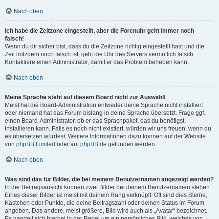
Nach oben
Ich habe die Zeitzone eingestellt, aber die Forenuhr geht immer noch
falsch!
Wenn du dir sicher bist, dass du die Zeitzone richtig eingestellt hast und die
Zeit trotzdem noch falsch ist, geht die Uhr des Servers vermutlich falsch.
Kontaktiere einen Administrator, damit er das Problem beheben kann.
Nach oben
Meine Sprache steht auf diesem Board nicht zur Auswahl!
Meist hat die Board-Administration entweder deine Sprache nicht installiert
oder niemand hat das Forum bislang in deine Sprache übersetzt. Frage ggf.
einen Board-Administrator, ob er das Sprachpaket, das du benötigst,
installieren kann. Falls es noch nicht existiert, würden wir uns freuen, wenn du
es übersetzen würdest. Weitere Informationen dazu können auf der Website
von
phpBB Limited
oder auf
phpBB.de
gefunden werden.
Nach oben
Was sind das für Bilder, die bei meinem Benutzernamen angezeigt werden?
In der Beitragsansicht können zwei Bilder bei deinem Benutzernamen stehen.
Eines dieser Bilder ist meist mit deinem Rang verknüpft: Oft sind dies Sterne,
Kästchen oder Punkte, die deine Beitragszahl oder deinen Status im Forum
angeben. Das andere, meist größere, Bild wird auch als „Avatar“ bezeichnet.
Es handelt sich hierbei in der Regel um ein persönliches Bild, welches von