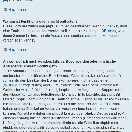
phpBB.de
zu finden.
Nach oben
Warum ist Funktion x oder y nicht enthalten?
Diese Software wurde von phpBB Limited geschrieben. Wenn du denkst, dass
eine Funktion implementiert werden sollte, dann besuche
phpBB Ideas
, wo du
deine Stimme für bestehende Vorschläge abgeben oder neue Funktionen
vorschlagen kannst.
Nach oben
An wen soll ich mich wenden, falls es Beschwerden oder juristische
Anfragen zu diesem Forum gibt?
Jeder Administrator, der auf der „Das Team“-Seite aufgeführt ist, ist ein
geeigneter Kontakt für deine Beschwerde. Wenn du so keine Antwort erhältst,
solltest du den Besitzer der Domain kontaktieren (führe dazu eine
„WHOIS“-Abfrage
durch) oder — falls diese Seite bei einem kostenlosen
Webhoster wie z. B. Yahoo!, free.fr, funpic.de usw. liegt — den Support oder
den Abuse-Kontakt des betreffenden Dienstes. Bitte beachte, dass phpBB
Limited (phpBB.com) und phpBB Deutschland e. V. (phpBB.de)
absolut keinen
Einfluss
auf die Benutzung oder den oder die Benutzer der Forensoftware
haben und dafür in keiner Weise zur Verantwortung herangezogen werden
können. Kontaktiere daher nie phpBB Limited oder phpBB Deutschland e. V. in
Zusammenhang mit jeglichen juristischen Fragen (Unterlassungserklärungen,
Haftungsfragen usw.), die
sich nicht direkt
auf die Websiten phpbb.com,
phpbb.de oder die phpBB-Software selbst beziehen. Falls du phpBB Limited