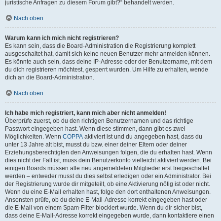
juristische Anfragen zu diesem Forum gibt?“ behandelt werden.
Nach oben
Warum kann ich mich nicht registrieren?
Es kann sein, dass die Board-Administration die Registrierung komplett
ausgeschaltet hat, damit sich keine neuen Benutzer mehr anmelden können.
Es könnte auch sein, dass deine IP-Adresse oder der Benutzername, mit dem
du dich registrieren möchtest, gesperrt wurden. Um Hilfe zu erhalten, wende
dich an die Board-Administration.
Nach oben
Ich habe mich registriert, kann mich aber nicht anmelden!
Überprüfe zuerst, ob du den richtigen Benutzernamen und das richtige
Passwort eingegeben hast. Wenn diese stimmen, dann gibt es zwei
Möglichkeiten. Wenn
COPPA
aktiviert ist und du angegeben hast, dass du
unter 13 Jahre alt bist, musst du bzw. einer deiner Eltern oder deiner
Erziehungsberechtigten den Anweisungen folgen, die du erhalten hast. Wenn
dies nicht der Fall ist, muss dein Benutzerkonto vielleicht aktiviert werden. Bei
einigen Boards müssen alle neu angemeldeten Mitglieder erst freigeschaltet
werden – entweder musst du dies selbst erledigen oder ein Administrator. Bei
der Registrierung wurde dir mitgeteilt, ob eine Aktivierung nötig ist oder nicht.
Wenn du eine E-Mail erhalten hast, folge den dort enthaltenen Anweisungen.
Ansonsten prüfe, ob du deine E-Mail-Adresse korrekt eingegeben hast oder
die E-Mail von einem Spam-Filter blockiert wurde. Wenn du dir sicher bist,
dass deine E-Mail-Adresse korrekt eingegeben wurde, dann kontaktiere einen