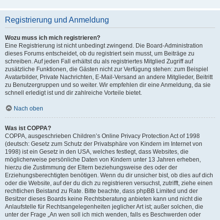
Registrierung und Anmeldung
Wozu muss ich mich registrieren?
Eine Registrierung ist nicht unbedingt zwingend. Die Board-Administration
dieses Forums entscheidet, ob du registriert sein musst, um Beiträge zu
schreiben. Auf jeden Fall erhältst du als registriertes Mitglied Zugriff auf
zusätzliche Funktionen, die Gästen nicht zur Verfügung stehen: zum Beispiel
Avatarbilder, Private Nachrichten, E-Mail-Versand an andere Mitglieder, Beitritt
zu Benutzergruppen und so weiter. Wir empfehlen dir eine Anmeldung, da sie
schnell erledigt ist und dir zahlreiche Vorteile bietet.
Nach oben
Was ist COPPA?
COPPA, ausgeschrieben Children’s Online Privacy Protection Act of 1998
(deutsch: Gesetz zum Schutz der Privatsphäre von Kindern im Internet von
1998) ist ein Gesetz in den USA, welches festlegt, dass Websites, die
möglicherweise persönliche Daten von Kindern unter 13 Jahren erheben,
hierzu die Zustimmung der Eltern beziehungsweise des oder der
Erziehungsberechtigten benötigen. Wenn du dir unsicher bist, ob dies auf dich
oder die Website, auf der du dich zu registrieren versuchst, zutrifft, ziehe einen
rechtlichen Beistand zu Rate. Bitte beachte, dass phpBB Limited und der
Besitzer dieses Boards keine Rechtsberatung anbieten kann und nicht die
Anlaufstelle für Rechtsangelegenheiten jeglicher Art ist; außer solchen, die
unter der Frage „An wen soll ich mich wenden, falls es Beschwerden oder