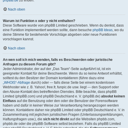
phpBB.de
zu finden.
Nach oben
Warum ist Funktion x oder y nicht enthalten?
Diese Software wurde von phpBB Limited geschrieben. Wenn du denkst, dass
eine Funktion implementiert werden sollte, dann besuche
phpBB Ideas
, wo du
deine Stimme für bestehende Vorschläge abgeben oder neue Funktionen
vorschlagen kannst.
Nach oben
An wen soll ich mich wenden, falls es Beschwerden oder juristische
Anfragen zu diesem Forum gibt?
Jeder Administrator, der auf der „Das Team“-Seite aufgeführt ist, ist ein
geeigneter Kontakt für deine Beschwerde. Wenn du so keine Antwort erhältst,
solltest du den Besitzer der Domain kontaktieren (führe dazu eine
„WHOIS“-Abfrage
durch) oder — falls diese Seite bei einem kostenlosen
Webhoster wie z. B. Yahoo!, free.fr, funpic.de usw. liegt — den Support oder
den Abuse-Kontakt des betreffenden Dienstes. Bitte beachte, dass phpBB
Limited (phpBB.com) und phpBB Deutschland e. V. (phpBB.de)
absolut keinen
Einfluss
auf die Benutzung oder den oder die Benutzer der Forensoftware
haben und dafür in keiner Weise zur Verantwortung herangezogen werden
können. Kontaktiere daher nie phpBB Limited oder phpBB Deutschland e. V. in
Zusammenhang mit jeglichen juristischen Fragen (Unterlassungserklärungen,
Haftungsfragen usw.), die
sich nicht direkt
auf die Websiten phpbb.com,
phpbb.de oder die phpBB-Software selbst beziehen. Falls du phpBB Limited