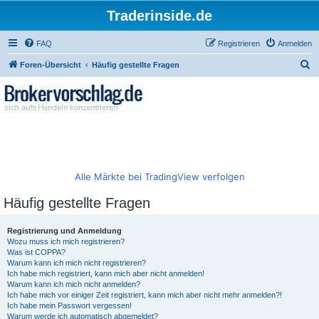
Traderinside.de
FAQ
Registrieren
Anmelden
S
Foren-Übersicht
Häufig gestellte Fragen
u
c
h
e
Alle Märkte bei TradingView verfolgen
Häufig gestellte Fragen
Registrierung und Anmeldung
Wozu muss ich mich registrieren?
Was ist COPPA?
Warum kann ich mich nicht registrieren?
Ich habe mich registriert, kann mich aber nicht anmelden!
Warum kann ich mich nicht anmelden?
Ich habe mich vor einiger Zeit registriert, kann mich aber nicht mehr anmelden?!
Ich habe mein Passwort vergessen!
Warum werde ich automatisch abgemeldet?