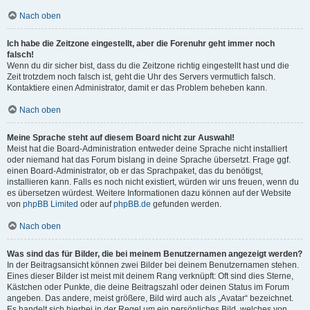
Nach oben
Ich habe die Zeitzone eingestellt, aber die Forenuhr geht immer noch
falsch!
Wenn du dir sicher bist, dass du die Zeitzone richtig eingestellt hast und die
Zeit trotzdem noch falsch ist, geht die Uhr des Servers vermutlich falsch.
Kontaktiere einen Administrator, damit er das Problem beheben kann.
Nach oben
Meine Sprache steht auf diesem Board nicht zur Auswahl!
Meist hat die Board-Administration entweder deine Sprache nicht installiert
oder niemand hat das Forum bislang in deine Sprache übersetzt. Frage ggf.
einen Board-Administrator, ob er das Sprachpaket, das du benötigst,
installieren kann. Falls es noch nicht existiert, würden wir uns freuen, wenn du
es übersetzen würdest. Weitere Informationen dazu können auf der Website
von
phpBB Limited
oder auf
phpBB.de
gefunden werden.
Nach oben
Was sind das für Bilder, die bei meinem Benutzernamen angezeigt werden?
In der Beitragsansicht können zwei Bilder bei deinem Benutzernamen stehen.
Eines dieser Bilder ist meist mit deinem Rang verknüpft: Oft sind dies Sterne,
Kästchen oder Punkte, die deine Beitragszahl oder deinen Status im Forum
angeben. Das andere, meist größere, Bild wird auch als „Avatar“ bezeichnet.
Es handelt sich hierbei in der Regel um ein persönliches Bild, welches von