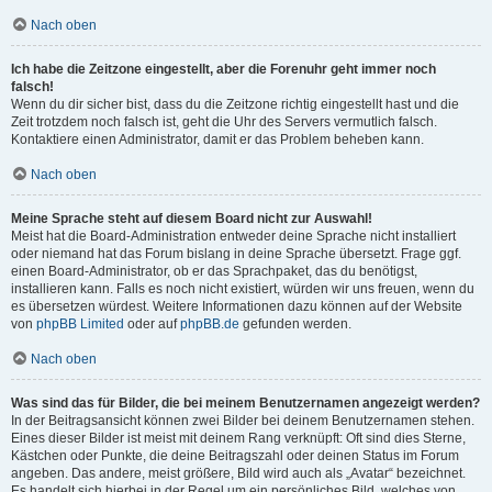
Nach oben
Ich habe die Zeitzone eingestellt, aber die Forenuhr geht immer noch
falsch!
Wenn du dir sicher bist, dass du die Zeitzone richtig eingestellt hast und die
Zeit trotzdem noch falsch ist, geht die Uhr des Servers vermutlich falsch.
Kontaktiere einen Administrator, damit er das Problem beheben kann.
Nach oben
Meine Sprache steht auf diesem Board nicht zur Auswahl!
Meist hat die Board-Administration entweder deine Sprache nicht installiert
oder niemand hat das Forum bislang in deine Sprache übersetzt. Frage ggf.
einen Board-Administrator, ob er das Sprachpaket, das du benötigst,
installieren kann. Falls es noch nicht existiert, würden wir uns freuen, wenn du
es übersetzen würdest. Weitere Informationen dazu können auf der Website
von
phpBB Limited
oder auf
phpBB.de
gefunden werden.
Nach oben
Was sind das für Bilder, die bei meinem Benutzernamen angezeigt werden?
In der Beitragsansicht können zwei Bilder bei deinem Benutzernamen stehen.
Eines dieser Bilder ist meist mit deinem Rang verknüpft: Oft sind dies Sterne,
Kästchen oder Punkte, die deine Beitragszahl oder deinen Status im Forum
angeben. Das andere, meist größere, Bild wird auch als „Avatar“ bezeichnet.
Es handelt sich hierbei in der Regel um ein persönliches Bild, welches von