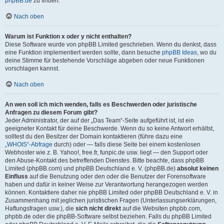
phpBB.de
zu finden.
Nach oben
Warum ist Funktion x oder y nicht enthalten?
Diese Software wurde von phpBB Limited geschrieben. Wenn du denkst, dass
eine Funktion implementiert werden sollte, dann besuche
phpBB Ideas
, wo du
deine Stimme für bestehende Vorschläge abgeben oder neue Funktionen
vorschlagen kannst.
Nach oben
An wen soll ich mich wenden, falls es Beschwerden oder juristische
Anfragen zu diesem Forum gibt?
Jeder Administrator, der auf der „Das Team“-Seite aufgeführt ist, ist ein
geeigneter Kontakt für deine Beschwerde. Wenn du so keine Antwort erhältst,
solltest du den Besitzer der Domain kontaktieren (führe dazu eine
„WHOIS“-Abfrage
durch) oder — falls diese Seite bei einem kostenlosen
Webhoster wie z. B. Yahoo!, free.fr, funpic.de usw. liegt — den Support oder
den Abuse-Kontakt des betreffenden Dienstes. Bitte beachte, dass phpBB
Limited (phpBB.com) und phpBB Deutschland e. V. (phpBB.de)
absolut keinen
Einfluss
auf die Benutzung oder den oder die Benutzer der Forensoftware
haben und dafür in keiner Weise zur Verantwortung herangezogen werden
können. Kontaktiere daher nie phpBB Limited oder phpBB Deutschland e. V. in
Zusammenhang mit jeglichen juristischen Fragen (Unterlassungserklärungen,
Haftungsfragen usw.), die
sich nicht direkt
auf die Websiten phpbb.com,
phpbb.de oder die phpBB-Software selbst beziehen. Falls du phpBB Limited