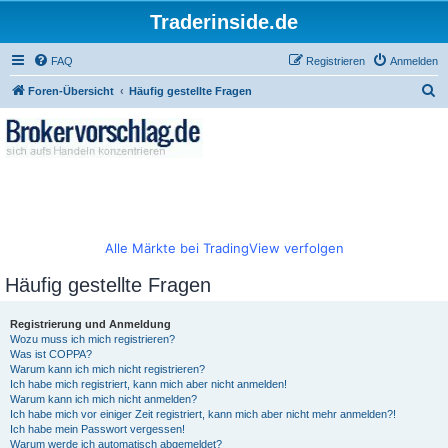
Traderinside.de
FAQ
Registrieren
Anmelden
S
Foren-Übersicht
Häufig gestellte Fragen
u
c
h
e
Alle Märkte bei TradingView verfolgen
Häufig gestellte Fragen
Registrierung und Anmeldung
Wozu muss ich mich registrieren?
Was ist COPPA?
Warum kann ich mich nicht registrieren?
Ich habe mich registriert, kann mich aber nicht anmelden!
Warum kann ich mich nicht anmelden?
Ich habe mich vor einiger Zeit registriert, kann mich aber nicht mehr anmelden?!
Ich habe mein Passwort vergessen!
Warum werde ich automatisch abgemeldet?