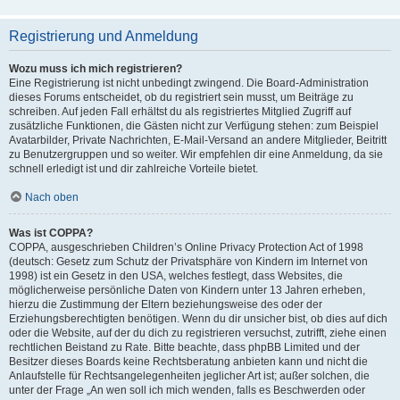
Registrierung und Anmeldung
Wozu muss ich mich registrieren?
Eine Registrierung ist nicht unbedingt zwingend. Die Board-Administration
dieses Forums entscheidet, ob du registriert sein musst, um Beiträge zu
schreiben. Auf jeden Fall erhältst du als registriertes Mitglied Zugriff auf
zusätzliche Funktionen, die Gästen nicht zur Verfügung stehen: zum Beispiel
Avatarbilder, Private Nachrichten, E-Mail-Versand an andere Mitglieder, Beitritt
zu Benutzergruppen und so weiter. Wir empfehlen dir eine Anmeldung, da sie
schnell erledigt ist und dir zahlreiche Vorteile bietet.
Nach oben
Was ist COPPA?
COPPA, ausgeschrieben Children’s Online Privacy Protection Act of 1998
(deutsch: Gesetz zum Schutz der Privatsphäre von Kindern im Internet von
1998) ist ein Gesetz in den USA, welches festlegt, dass Websites, die
möglicherweise persönliche Daten von Kindern unter 13 Jahren erheben,
hierzu die Zustimmung der Eltern beziehungsweise des oder der
Erziehungsberechtigten benötigen. Wenn du dir unsicher bist, ob dies auf dich
oder die Website, auf der du dich zu registrieren versuchst, zutrifft, ziehe einen
rechtlichen Beistand zu Rate. Bitte beachte, dass phpBB Limited und der
Besitzer dieses Boards keine Rechtsberatung anbieten kann und nicht die
Anlaufstelle für Rechtsangelegenheiten jeglicher Art ist; außer solchen, die
unter der Frage „An wen soll ich mich wenden, falls es Beschwerden oder