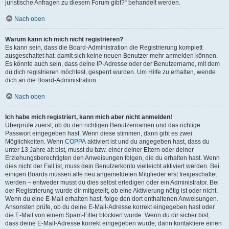
juristische Anfragen zu diesem Forum gibt?“ behandelt werden.
Nach oben
Warum kann ich mich nicht registrieren?
Es kann sein, dass die Board-Administration die Registrierung komplett
ausgeschaltet hat, damit sich keine neuen Benutzer mehr anmelden können.
Es könnte auch sein, dass deine IP-Adresse oder der Benutzername, mit dem
du dich registrieren möchtest, gesperrt wurden. Um Hilfe zu erhalten, wende
dich an die Board-Administration.
Nach oben
Ich habe mich registriert, kann mich aber nicht anmelden!
Überprüfe zuerst, ob du den richtigen Benutzernamen und das richtige
Passwort eingegeben hast. Wenn diese stimmen, dann gibt es zwei
Möglichkeiten. Wenn
COPPA
aktiviert ist und du angegeben hast, dass du
unter 13 Jahre alt bist, musst du bzw. einer deiner Eltern oder deiner
Erziehungsberechtigten den Anweisungen folgen, die du erhalten hast. Wenn
dies nicht der Fall ist, muss dein Benutzerkonto vielleicht aktiviert werden. Bei
einigen Boards müssen alle neu angemeldeten Mitglieder erst freigeschaltet
werden – entweder musst du dies selbst erledigen oder ein Administrator. Bei
der Registrierung wurde dir mitgeteilt, ob eine Aktivierung nötig ist oder nicht.
Wenn du eine E-Mail erhalten hast, folge den dort enthaltenen Anweisungen.
Ansonsten prüfe, ob du deine E-Mail-Adresse korrekt eingegeben hast oder
die E-Mail von einem Spam-Filter blockiert wurde. Wenn du dir sicher bist,
dass deine E-Mail-Adresse korrekt eingegeben wurde, dann kontaktiere einen