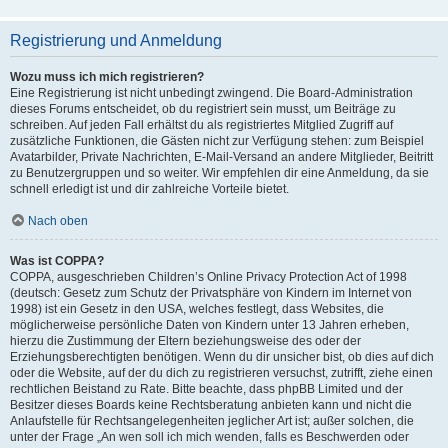
Registrierung und Anmeldung
Wozu muss ich mich registrieren?
Eine Registrierung ist nicht unbedingt zwingend. Die Board-Administration
dieses Forums entscheidet, ob du registriert sein musst, um Beiträge zu
schreiben. Auf jeden Fall erhältst du als registriertes Mitglied Zugriff auf
zusätzliche Funktionen, die Gästen nicht zur Verfügung stehen: zum Beispiel
Avatarbilder, Private Nachrichten, E-Mail-Versand an andere Mitglieder, Beitritt
zu Benutzergruppen und so weiter. Wir empfehlen dir eine Anmeldung, da sie
schnell erledigt ist und dir zahlreiche Vorteile bietet.
Nach oben
Was ist COPPA?
COPPA, ausgeschrieben Children’s Online Privacy Protection Act of 1998
(deutsch: Gesetz zum Schutz der Privatsphäre von Kindern im Internet von
1998) ist ein Gesetz in den USA, welches festlegt, dass Websites, die
möglicherweise persönliche Daten von Kindern unter 13 Jahren erheben,
hierzu die Zustimmung der Eltern beziehungsweise des oder der
Erziehungsberechtigten benötigen. Wenn du dir unsicher bist, ob dies auf dich
oder die Website, auf der du dich zu registrieren versuchst, zutrifft, ziehe einen
rechtlichen Beistand zu Rate. Bitte beachte, dass phpBB Limited und der
Besitzer dieses Boards keine Rechtsberatung anbieten kann und nicht die
Anlaufstelle für Rechtsangelegenheiten jeglicher Art ist; außer solchen, die
unter der Frage „An wen soll ich mich wenden, falls es Beschwerden oder