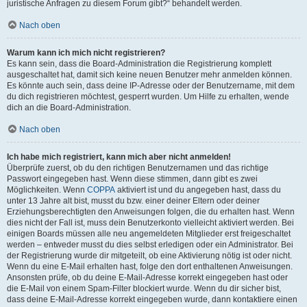
juristische Anfragen zu diesem Forum gibt?“ behandelt werden.
Nach oben
Warum kann ich mich nicht registrieren?
Es kann sein, dass die Board-Administration die Registrierung komplett
ausgeschaltet hat, damit sich keine neuen Benutzer mehr anmelden können.
Es könnte auch sein, dass deine IP-Adresse oder der Benutzername, mit dem
du dich registrieren möchtest, gesperrt wurden. Um Hilfe zu erhalten, wende
dich an die Board-Administration.
Nach oben
Ich habe mich registriert, kann mich aber nicht anmelden!
Überprüfe zuerst, ob du den richtigen Benutzernamen und das richtige
Passwort eingegeben hast. Wenn diese stimmen, dann gibt es zwei
Möglichkeiten. Wenn
COPPA
aktiviert ist und du angegeben hast, dass du
unter 13 Jahre alt bist, musst du bzw. einer deiner Eltern oder deiner
Erziehungsberechtigten den Anweisungen folgen, die du erhalten hast. Wenn
dies nicht der Fall ist, muss dein Benutzerkonto vielleicht aktiviert werden. Bei
einigen Boards müssen alle neu angemeldeten Mitglieder erst freigeschaltet
werden – entweder musst du dies selbst erledigen oder ein Administrator. Bei
der Registrierung wurde dir mitgeteilt, ob eine Aktivierung nötig ist oder nicht.
Wenn du eine E-Mail erhalten hast, folge den dort enthaltenen Anweisungen.
Ansonsten prüfe, ob du deine E-Mail-Adresse korrekt eingegeben hast oder
die E-Mail von einem Spam-Filter blockiert wurde. Wenn du dir sicher bist,
dass deine E-Mail-Adresse korrekt eingegeben wurde, dann kontaktiere einen