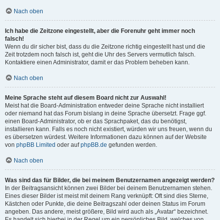
Nach oben
Ich habe die Zeitzone eingestellt, aber die Forenuhr geht immer noch
falsch!
Wenn du dir sicher bist, dass du die Zeitzone richtig eingestellt hast und die
Zeit trotzdem noch falsch ist, geht die Uhr des Servers vermutlich falsch.
Kontaktiere einen Administrator, damit er das Problem beheben kann.
Nach oben
Meine Sprache steht auf diesem Board nicht zur Auswahl!
Meist hat die Board-Administration entweder deine Sprache nicht installiert
oder niemand hat das Forum bislang in deine Sprache übersetzt. Frage ggf.
einen Board-Administrator, ob er das Sprachpaket, das du benötigst,
installieren kann. Falls es noch nicht existiert, würden wir uns freuen, wenn du
es übersetzen würdest. Weitere Informationen dazu können auf der Website
von
phpBB Limited
oder auf
phpBB.de
gefunden werden.
Nach oben
Was sind das für Bilder, die bei meinem Benutzernamen angezeigt werden?
In der Beitragsansicht können zwei Bilder bei deinem Benutzernamen stehen.
Eines dieser Bilder ist meist mit deinem Rang verknüpft: Oft sind dies Sterne,
Kästchen oder Punkte, die deine Beitragszahl oder deinen Status im Forum
angeben. Das andere, meist größere, Bild wird auch als „Avatar“ bezeichnet.
Es handelt sich hierbei in der Regel um ein persönliches Bild, welches von