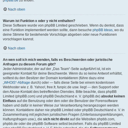
phpBB.de
zu finden.
Nach oben
Warum ist Funktion x oder y nicht enthalten?
Diese Software wurde von phpBB Limited geschrieben. Wenn du denkst, dass
eine Funktion implementiert werden sollte, dann besuche
phpBB Ideas
, wo du
deine Stimme für bestehende Vorschläge abgeben oder neue Funktionen
vorschlagen kannst.
Nach oben
An wen soll ich mich wenden, falls es Beschwerden oder juristische
Anfragen zu diesem Forum gibt?
Jeder Administrator, der auf der „Das Team“-Seite aufgeführt ist, ist ein
geeigneter Kontakt für deine Beschwerde. Wenn du so keine Antwort erhältst,
solltest du den Besitzer der Domain kontaktieren (führe dazu eine
„WHOIS“-Abfrage
durch) oder — falls diese Seite bei einem kostenlosen
Webhoster wie z. B. Yahoo!, free.fr, funpic.de usw. liegt — den Support oder
den Abuse-Kontakt des betreffenden Dienstes. Bitte beachte, dass phpBB
Limited (phpBB.com) und phpBB Deutschland e. V. (phpBB.de)
absolut keinen
Einfluss
auf die Benutzung oder den oder die Benutzer der Forensoftware
haben und dafür in keiner Weise zur Verantwortung herangezogen werden
können. Kontaktiere daher nie phpBB Limited oder phpBB Deutschland e. V. in
Zusammenhang mit jeglichen juristischen Fragen (Unterlassungserklärungen,
Haftungsfragen usw.), die
sich nicht direkt
auf die Websiten phpbb.com,
phpbb.de oder die phpBB-Software selbst beziehen. Falls du phpBB Limited