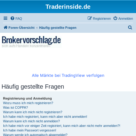
Traderinside.de
FAQ
Registrieren
Anmelden
S
Foren-Übersicht
Häufig gestellte Fragen
u
c
h
e
Alle Märkte bei TradingView verfolgen
Häufig gestellte Fragen
Registrierung und Anmeldung
Wozu muss ich mich registrieren?
Was ist COPPA?
Warum kann ich mich nicht registrieren?
Ich habe mich registriert, kann mich aber nicht anmelden!
Warum kann ich mich nicht anmelden?
Ich habe mich vor einiger Zeit registriert, kann mich aber nicht mehr anmelden?!
Ich habe mein Passwort vergessen!
Warum werde ich automatisch abgemeldet?