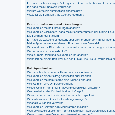
Ich habe mich vor einiger Zeit registriert, kann mich aber nicht mehr 
Ich habe mein Passwort vergessen!
Warum werde ich automatisch abgemeldet?
Wozu ist die Funktion „Alle Cookies löschen“?
Benutzerpräferenzen und -einstellungen
Wie kann ich meine Einstellungen ändern?
Wie kann ich verhindern, dass mein Benutzername in der Online-Liste 
Die Forenuhr geht falsch!
Ich habe die Zeitzone eingestellt, aber die Forenuhr geht immer noch f
Meine Sprache steht auf diesem Board nicht zur Auswahl!
Was sind das für Bilder, die bei meinem Benutzernamen angezeigt we
Wie verwende ich einen Avatar?
Was ist mein Rang und wie kann ich ihn ändern?
Wenn ich bei einem Benutzer auf den E-Mail-Link klicke, werde ich au
Beiträge schreiben
Wie erstelle ich ein neues Thema oder eine Antwort?
Wie kann ich einen Beitrag bearbeiten oder löschen?
Wie kann ich meinem Beitrag eine Signatur anfügen?
Wie kann ich eine Umfrage erstellen?
Wieso kann ich nicht mehr Antwortmöglichkeiten erstellen?
Wie bearbeite oder lösche ich eine Umfrage?
Warum kann ich auf bestimmte Foren nicht zugreifen?
Weshalb kann ich keine Dateianhänge anfügen?
Weshalb wurde ich verwarnt?
Wie kann ich Beiträge den Moderatoren melden?
Was bewirkt die „Speichern“-Schaltfläche beim Schreiben eines Beitra
Warum muss mein Beitrag erst freigegeben werden?