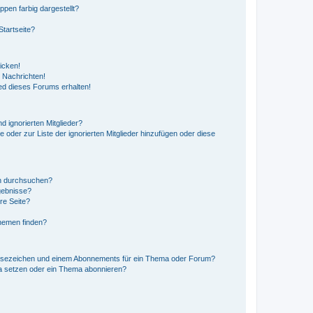
en farbig dargestellt?
tartseite?
icken!
 Nachrichten!
ed dieses Forums erhalten!
d ignorierten Mitglieder?
e oder zur Liste der ignorierten Mitglieder hinzufügen oder diese
en durchsuchen?
gebnisse?
re Seite?
hemen finden?
esezeichen und einem Abonnements für ein Thema oder Forum?
a setzen oder ein Thema abonnieren?