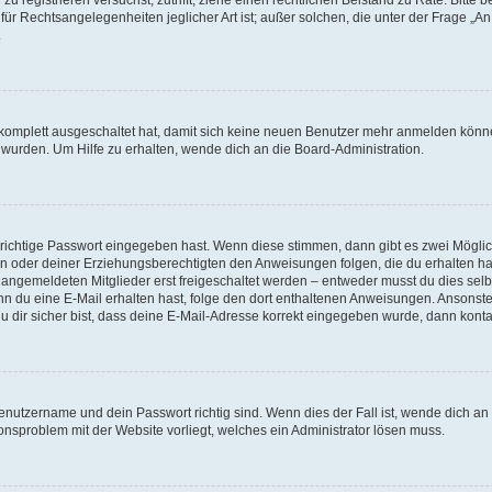
für Rechtsangelegenheiten jeglicher Art ist; außer solchen, die unter der Frage „
.
g komplett ausgeschaltet hat, damit sich keine neuen Benutzer mehr anmelden könn
 wurden. Um Hilfe zu erhalten, wende dich an die Board-Administration.
 richtige Passwort eingegeben hast. Wenn diese stimmen, dann gibt es zwei Mögl
tern oder deiner Erziehungsberechtigten den Anweisungen folgen, die du erhalten ha
u angemeldeten Mitglieder erst freigeschaltet werden – entweder musst du dies selbs
. Wenn du eine E-Mail erhalten hast, folge den dort enthaltenen Anweisungen. Ansons
 dir sicher bist, dass deine E-Mail-Adresse korrekt eingegeben wurde, dann kontak
Benutzername und dein Passwort richtig sind. Wenn dies der Fall ist, wende dich a
ionsproblem mit der Website vorliegt, welches ein Administrator lösen muss.