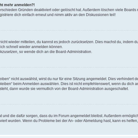
icht mehr anmelden?!
erschieden Gründen deaktiviert oder gelöscht hat. Außerdem löschen viele Boards r
triere dich einfach erneut und nimm aktiv an den Diskussionen teil!
 nicht wieder mitteilen, du kannst es jedoch zurücksetzen. Dies machst du, indem 
 dich schnell wieder anmelden können.
ückzusetzen, so wende dich an die Board-Administration.
en“ nicht auswählst, wirst du nur für eine Sitzung angemeldet. Dies verhindert 
leiben“ beim Anmelden auswählen. Dies ist nicht empfehlenswert, wenn du dich an
 steht, dann wurde sie vermutlich von der Board-Administration ausgeschaltet.
 hat und die dafür sorgen, dass du im Forum angemeldet bleibst. Außerdem ermögli
tiviert wurden. Wenn du Probleme bei der An- oder Abmeldung hast, kann es helfen