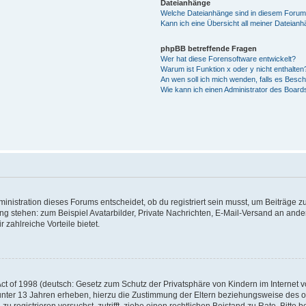
Dateianhänge
Welche Dateianhänge sind in diesem Forum
Kann ich eine Übersicht all meiner Dateian
phpBB betreffende Fragen
Wer hat diese Forensoftware entwickelt?
Warum ist Funktion x oder y nicht enthalten
An wen soll ich mich wenden, falls es Besc
Wie kann ich einen Administrator des Board
istration dieses Forums entscheidet, ob du registriert sein musst, um Beiträge zu s
ung stehen: zum Beispiel Avatarbilder, Private Nachrichten, E-Mail-Versand an ander
 zahlreiche Vorteile bietet.
t of 1998 (deutsch: Gesetz zum Schutz der Privatsphäre von Kindern im Internet vo
unter 13 Jahren erheben, hierzu die Zustimmung der Eltern beziehungsweise des o
h zu registrieren versuchst, zutrifft, ziehe einen rechtlichen Beistand zu Rate. Bit