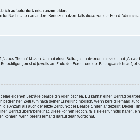
rde ich aufgefordert, mich anzumelden.
ion für Nachrichten an andere Benutzer nutzen, falls diese von der Board-Administ
„Neues Thema“ klicken. Um auf einen Beitrag zu antworten, musst du auf „Antworte
e Berechtigungen sind jeweils am Ende der Foren- und der Beitragsansicht aufgeliste
r deine eigenen Beiträge bearbeiten oder löschen. Du kannst einen Beitrag bearbe
inen begrenzten Zeitraum nach seiner Erstellung möglich. Wenn bereits jemand auf de
 die Anzahl als auch der letzte Zeitpunkt der Bearbeitungen angezeigt. Dieser Hi
en Beitrag überarbeitet hat. Diese können jedoch, falls sie es für nötig halten, ei
hen können, wenn bereits jemand darauf geantwortet hat.