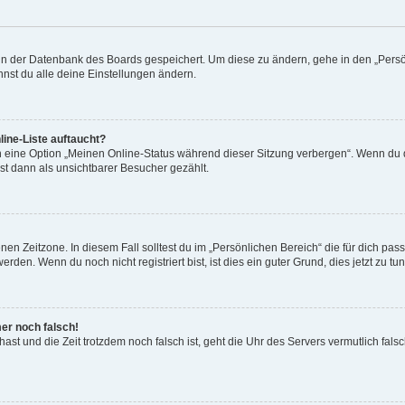
n in der Datenbank des Boards gespeichert. Um diese zu ändern, gehe in den „Persö
nst du alle deine Einstellungen ändern.
ine-Liste auftaucht?
n eine Option „Meinen Online-Status während dieser Sitzung verbergen“. Wenn du d
st dann als unsichtbarer Besucher gezählt.
en Zeitzone. In diesem Fall solltest du im „Persönlichen Bereich“ die für dich passe
den. Wenn du noch nicht registriert bist, ist dies ein guter Grund, dies jetzt zu tun
mer noch falsch!
t hast und die Zeit trotzdem noch falsch ist, geht die Uhr des Servers vermutlich fal