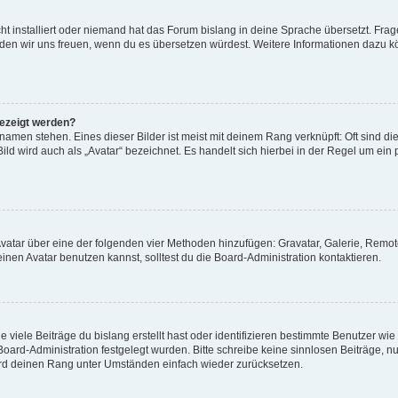
t installiert oder niemand hat das Forum bislang in deine Sprache übersetzt. Frag
, würden wir uns freuen, wenn du es übersetzen würdest. Weitere Informationen dazu
gezeigt werden?
amen stehen. Eines dieser Bilder ist meist mit deinem Rang verknüpft: Oft sind di
ld wird auch als „Avatar“ bezeichnet. Es handelt sich hierbei in der Regel um ein
 Avatar über eine der folgenden vier Methoden hinzufügen: Gravatar, Galerie, Rem
en Avatar benutzen kannst, solltest du die Board-Administration kontaktieren.
viele Beiträge du bislang erstellt hast oder identifizieren bestimmte Benutzer w
 Board-Administration festgelegt wurden. Bitte schreibe keine sinnlosen Beiträge
wird deinen Rang unter Umständen einfach wieder zurücksetzen.