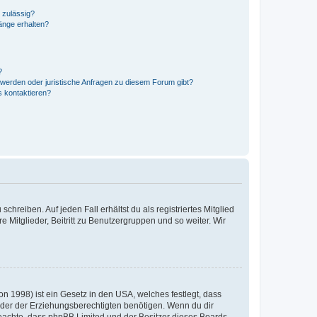
 zulässig?
hänge erhalten?
?
hwerden oder juristische Anfragen zu diesem Forum gibt?
s kontaktieren?
chreiben. Auf jeden Fall erhältst du als registriertes Mitglied
e Mitglieder, Beitritt zu Benutzergruppen und so weiter. Wir
n 1998) ist ein Gesetz in den USA, welches festlegt, dass
der der Erziehungsberechtigten benötigen. Wenn du dir
te beachte, dass phpBB Limited und der Besitzer dieses Boards