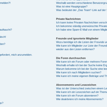
anmelden?!
Weshalb werden verschiedene Benutzergrupp
Was ist eine Hauptgruppe?
Was bedeutet der „Das Team“-Link auf der S
Private Nachrichten
Ich kann keine Privaten Nachrichten versch
Ich bekomme ständig unerwünschte Private
auftaucht?
Ich habe eine Spam-E-Mail von einem Mitgli
alsch!
Freunde und ignorierte Mitglieder
Wozu benötige ich die Listen der Freunde un
rden?
Wie kann ich Mitglieder zur Liste der Freund
wieder aus den Listen entfernen?
fgefordert, mich anzumelden.
Die Foren durchsuchen
Wie kann ich ein Forum oder mehrere For
Weshalb erhalte ich bei der Suche keine Er
Warum bekomme ich bei der Suche eine lee
Wie kann ich nach Mitgliedern suchen?
Wie kann ich meine eigenen Beiträge und T
Abonnements und Lesezeichen
Was ist der Unterschied zwischen einem L
Wie kann ich ein Lesezeichen auf ein Them
Wie kann ich ein Forum abonnieren?
Wie deaktiviere ich meine Abonnements?
gs?