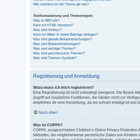
Wie markiere ich ein Thema als neu?
Textformatierung und Thementypen
Was ist BBCode?
Kann ich HTML benutzen?
Was sind Smileys?
Kann ich Bilder in meine Beiträge einfügen?
Was sind globale Bekanntmachungen?
Was sind Bekanntmachungen?
Was sind wichtige Themen?
Was sind geschlossene Themen?
Was sind Themen-Symbole?
Registrierung und Anmeldung
Wozu muss ich mich registrieren?
Eine Registrierung ist nicht unbedingt zwingend. Die Board-Admin
Zugriff auf zusätzliche Funktionen, die Gästen nicht zur Verfüg
empfehlen dir eine Anmeldung, da sie schnell erledigt ist und dir
Nach oben
Was ist COPPA?
COPPA, ausgeschrieben Children’s Online Privacy Protection Ac
Websites, die möglicherweise persönliche Daten von Kindern 
unsicher bist, ob dies auf dich oder die Website, auf der du dic