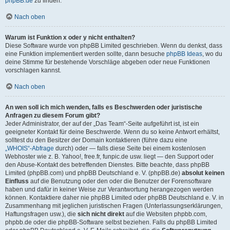
phpBB.de
zu finden.
Nach oben
Warum ist Funktion x oder y nicht enthalten?
Diese Software wurde von phpBB Limited geschrieben. Wenn du denkst, dass
eine Funktion implementiert werden sollte, dann besuche
phpBB Ideas
, wo du
deine Stimme für bestehende Vorschläge abgeben oder neue Funktionen
vorschlagen kannst.
Nach oben
An wen soll ich mich wenden, falls es Beschwerden oder juristische
Anfragen zu diesem Forum gibt?
Jeder Administrator, der auf der „Das Team“-Seite aufgeführt ist, ist ein
geeigneter Kontakt für deine Beschwerde. Wenn du so keine Antwort erhältst,
solltest du den Besitzer der Domain kontaktieren (führe dazu eine
„WHOIS“-Abfrage
durch) oder — falls diese Seite bei einem kostenlosen
Webhoster wie z. B. Yahoo!, free.fr, funpic.de usw. liegt — den Support oder
den Abuse-Kontakt des betreffenden Dienstes. Bitte beachte, dass phpBB
Limited (phpBB.com) und phpBB Deutschland e. V. (phpBB.de)
absolut keinen
Einfluss
auf die Benutzung oder den oder die Benutzer der Forensoftware
haben und dafür in keiner Weise zur Verantwortung herangezogen werden
können. Kontaktiere daher nie phpBB Limited oder phpBB Deutschland e. V. in
Zusammenhang mit jeglichen juristischen Fragen (Unterlassungserklärungen,
Haftungsfragen usw.), die
sich nicht direkt
auf die Websiten phpbb.com,
phpbb.de oder die phpBB-Software selbst beziehen. Falls du phpBB Limited