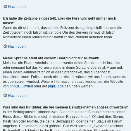
Nach oben
Ich habe die Zeitzone eingestellt, aber die Forenuhr geht immer noch
falsch!
Wenn du dir sicher bist, dass du die Zeitzone richtig eingestellt hast und die
Zeit trotzdem noch falsch ist, geht die Uhr des Servers vermutlich falsch.
Kontaktiere einen Administrator, damit er das Problem beheben kann.
Nach oben
Meine Sprache steht auf diesem Board nicht zur Auswahl!
Meist hat die Board-Administration entweder deine Sprache nicht installiert
oder niemand hat das Forum bislang in deine Sprache übersetzt. Frage ggf.
einen Board-Administrator, ob er das Sprachpaket, das du benötigst,
installieren kann. Falls es noch nicht existiert, würden wir uns freuen, wenn du
es übersetzen würdest. Weitere Informationen dazu können auf der Website
von
phpBB Limited
oder auf
phpBB.de
gefunden werden.
Nach oben
Was sind das für Bilder, die bei meinem Benutzernamen angezeigt werden?
In der Beitragsansicht können zwei Bilder bei deinem Benutzernamen stehen.
Eines dieser Bilder ist meist mit deinem Rang verknüpft: Oft sind dies Sterne,
Kästchen oder Punkte, die deine Beitragszahl oder deinen Status im Forum
angeben. Das andere, meist größere, Bild wird auch als „Avatar“ bezeichnet.
Es handelt sich hierbei in der Regel um ein persönliches Bild, welches von