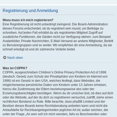
Registrierung und Anmeldung
Wozu muss ich mich registrieren?
Eine Registrierung ist nicht unbedingt zwingend. Die Board-Administration
dieses Forums entscheidet, ob du registriert sein musst, um Beiträge zu
schreiben. Auf jeden Fall erhältst du als registriertes Mitglied Zugriff auf
zusätzliche Funktionen, die Gästen nicht zur Verfügung stehen: zum Beispiel
Avatarbilder, Private Nachrichten, E-Mail-Versand an andere Mitglieder, Beitritt
zu Benutzergruppen und so weiter. Wir empfehlen dir eine Anmeldung, da sie
schnell erledigt ist und dir zahlreiche Vorteile bietet.
Nach oben
Was ist COPPA?
COPPA, ausgeschrieben Children’s Online Privacy Protection Act of 1998
(deutsch: Gesetz zum Schutz der Privatsphäre von Kindern im Internet von
1998) ist ein Gesetz in den USA, welches festlegt, dass Websites, die
möglicherweise persönliche Daten von Kindern unter 13 Jahren erheben,
hierzu die Zustimmung der Eltern beziehungsweise des oder der
Erziehungsberechtigten benötigen. Wenn du dir unsicher bist, ob dies auf dich
oder die Website, auf der du dich zu registrieren versuchst, zutrifft, ziehe einen
rechtlichen Beistand zu Rate. Bitte beachte, dass phpBB Limited und der
Besitzer dieses Boards keine Rechtsberatung anbieten kann und nicht die
Anlaufstelle für Rechtsangelegenheiten jeglicher Art ist; außer solchen, die
unter der Frage „An wen soll ich mich wenden, falls es Beschwerden oder