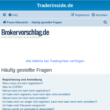
Traderinside.de
FAQ
Registrieren
Anmelden
S
Foren-Übersicht
Häufig gestellte Fragen
u
c
h
e
Alle Märkte bei TradingView verfolgen
Häufig gestellte Fragen
Registrierung und Anmeldung
Wozu muss ich mich registrieren?
Was ist COPPA?
Warum kann ich mich nicht registrieren?
Ich habe mich registriert, kann mich aber nicht anmelden!
Warum kann ich mich nicht anmelden?
Ich habe mich vor einiger Zeit registriert, kann mich aber nicht mehr anmelden?!
Ich habe mein Passwort vergessen!
Warum werde ich automatisch abgemeldet?