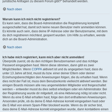
juristische Anfragen zu diesem Forum gibt?“ behandelt werden.
Nach oben
Warum kann ich mich nicht registrieren?
Es kann sein, dass die Board-Administration die Registrierung komplett
ausgeschaltet hat, damit sich keine neuen Benutzer mehr anmelden können.
Es könnte auch sein, dass deine IP-Adresse oder der Benutzername, mit dem
du dich registrieren möchtest, gesperrt wurden. Um Hilfe zu erhalten, wende
dich an die Board-Administration.
Nach oben
Ich habe mich registriert, kann mich aber nicht anmelden!
Überprüfe zuerst, ob du den richtigen Benutzernamen und das richtige
Passwort eingegeben hast. Wenn diese stimmen, dann gibt es zwei
Möglichkeiten. Wenn
COPPA
aktiviert ist und du angegeben hast, dass du
unter 13 Jahre alt bist, musst du bzw. einer deiner Eltern oder deiner
Erziehungsberechtigten den Anweisungen folgen, die du erhalten hast. Wenn
dies nicht der Fall ist, muss dein Benutzerkonto vielleicht aktiviert werden. Bei
einigen Boards müssen alle neu angemeldeten Mitglieder erst freigeschaltet
werden – entweder musst du dies selbst erledigen oder ein Administrator. Bei
der Registrierung wurde dir mitgeteilt, ob eine Aktivierung nötig ist oder nicht.
Wenn du eine E-Mail erhalten hast, folge den dort enthaltenen Anweisungen.
Ansonsten prüfe, ob du deine E-Mail-Adresse korrekt eingegeben hast oder
die E-Mail von einem Spam-Filter blockiert wurde. Wenn du dir sicher bist,
dass deine E-Mail-Adresse korrekt eingegeben wurde, dann kontaktiere einen