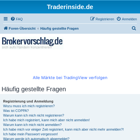
Traderinside.de
FAQ
Registrieren
Anmelden
S
Foren-Übersicht
Häufig gestellte Fragen
u
c
h
e
Alle Märkte bei TradingView verfolgen
Häufig gestellte Fragen
Registrierung und Anmeldung
Wozu muss ich mich registrieren?
Was ist COPPA?
Warum kann ich mich nicht registrieren?
Ich habe mich registriert, kann mich aber nicht anmelden!
Warum kann ich mich nicht anmelden?
Ich habe mich vor einiger Zeit registriert, kann mich aber nicht mehr anmelden?!
Ich habe mein Passwort vergessen!
Warum werde ich automatisch abgemeldet?