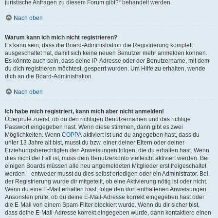
juristische Anfragen zu diesem Forum gibt?“ behandelt werden.
Nach oben
Warum kann ich mich nicht registrieren?
Es kann sein, dass die Board-Administration die Registrierung komplett
ausgeschaltet hat, damit sich keine neuen Benutzer mehr anmelden können.
Es könnte auch sein, dass deine IP-Adresse oder der Benutzername, mit dem
du dich registrieren möchtest, gesperrt wurden. Um Hilfe zu erhalten, wende
dich an die Board-Administration.
Nach oben
Ich habe mich registriert, kann mich aber nicht anmelden!
Überprüfe zuerst, ob du den richtigen Benutzernamen und das richtige
Passwort eingegeben hast. Wenn diese stimmen, dann gibt es zwei
Möglichkeiten. Wenn
COPPA
aktiviert ist und du angegeben hast, dass du
unter 13 Jahre alt bist, musst du bzw. einer deiner Eltern oder deiner
Erziehungsberechtigten den Anweisungen folgen, die du erhalten hast. Wenn
dies nicht der Fall ist, muss dein Benutzerkonto vielleicht aktiviert werden. Bei
einigen Boards müssen alle neu angemeldeten Mitglieder erst freigeschaltet
werden – entweder musst du dies selbst erledigen oder ein Administrator. Bei
der Registrierung wurde dir mitgeteilt, ob eine Aktivierung nötig ist oder nicht.
Wenn du eine E-Mail erhalten hast, folge den dort enthaltenen Anweisungen.
Ansonsten prüfe, ob du deine E-Mail-Adresse korrekt eingegeben hast oder
die E-Mail von einem Spam-Filter blockiert wurde. Wenn du dir sicher bist,
dass deine E-Mail-Adresse korrekt eingegeben wurde, dann kontaktiere einen