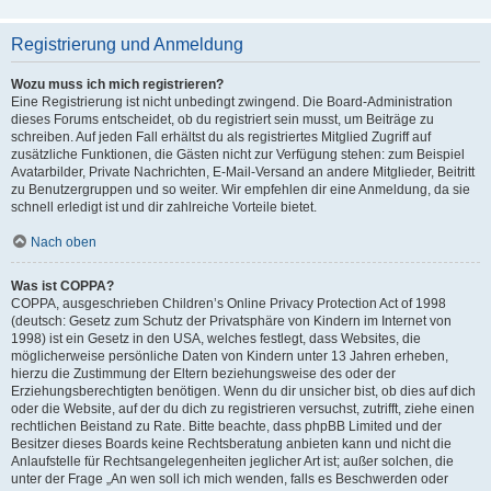
Registrierung und Anmeldung
Wozu muss ich mich registrieren?
Eine Registrierung ist nicht unbedingt zwingend. Die Board-Administration
dieses Forums entscheidet, ob du registriert sein musst, um Beiträge zu
schreiben. Auf jeden Fall erhältst du als registriertes Mitglied Zugriff auf
zusätzliche Funktionen, die Gästen nicht zur Verfügung stehen: zum Beispiel
Avatarbilder, Private Nachrichten, E-Mail-Versand an andere Mitglieder, Beitritt
zu Benutzergruppen und so weiter. Wir empfehlen dir eine Anmeldung, da sie
schnell erledigt ist und dir zahlreiche Vorteile bietet.
Nach oben
Was ist COPPA?
COPPA, ausgeschrieben Children’s Online Privacy Protection Act of 1998
(deutsch: Gesetz zum Schutz der Privatsphäre von Kindern im Internet von
1998) ist ein Gesetz in den USA, welches festlegt, dass Websites, die
möglicherweise persönliche Daten von Kindern unter 13 Jahren erheben,
hierzu die Zustimmung der Eltern beziehungsweise des oder der
Erziehungsberechtigten benötigen. Wenn du dir unsicher bist, ob dies auf dich
oder die Website, auf der du dich zu registrieren versuchst, zutrifft, ziehe einen
rechtlichen Beistand zu Rate. Bitte beachte, dass phpBB Limited und der
Besitzer dieses Boards keine Rechtsberatung anbieten kann und nicht die
Anlaufstelle für Rechtsangelegenheiten jeglicher Art ist; außer solchen, die
unter der Frage „An wen soll ich mich wenden, falls es Beschwerden oder