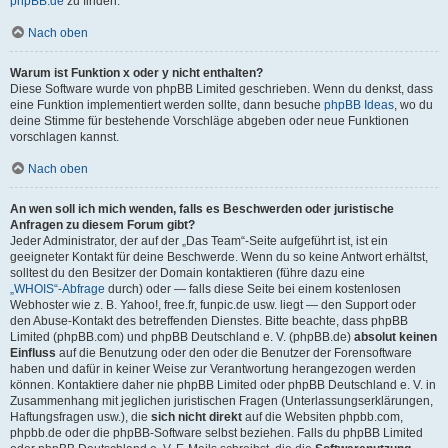
phpBB.de
zu finden.
Nach oben
Warum ist Funktion x oder y nicht enthalten?
Diese Software wurde von phpBB Limited geschrieben. Wenn du denkst, dass
eine Funktion implementiert werden sollte, dann besuche
phpBB Ideas
, wo du
deine Stimme für bestehende Vorschläge abgeben oder neue Funktionen
vorschlagen kannst.
Nach oben
An wen soll ich mich wenden, falls es Beschwerden oder juristische
Anfragen zu diesem Forum gibt?
Jeder Administrator, der auf der „Das Team“-Seite aufgeführt ist, ist ein
geeigneter Kontakt für deine Beschwerde. Wenn du so keine Antwort erhältst,
solltest du den Besitzer der Domain kontaktieren (führe dazu eine
„WHOIS“-Abfrage
durch) oder — falls diese Seite bei einem kostenlosen
Webhoster wie z. B. Yahoo!, free.fr, funpic.de usw. liegt — den Support oder
den Abuse-Kontakt des betreffenden Dienstes. Bitte beachte, dass phpBB
Limited (phpBB.com) und phpBB Deutschland e. V. (phpBB.de)
absolut keinen
Einfluss
auf die Benutzung oder den oder die Benutzer der Forensoftware
haben und dafür in keiner Weise zur Verantwortung herangezogen werden
können. Kontaktiere daher nie phpBB Limited oder phpBB Deutschland e. V. in
Zusammenhang mit jeglichen juristischen Fragen (Unterlassungserklärungen,
Haftungsfragen usw.), die
sich nicht direkt
auf die Websiten phpbb.com,
phpbb.de oder die phpBB-Software selbst beziehen. Falls du phpBB Limited