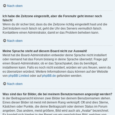
Nach oben
Ich habe die Zeitzone eingestellt, aber die Forenuhr geht immer noch
falsch!
Wenn du dir sicher bist, dass du die Zeitzone richtig eingestellt hast und die
Zeit trotzdem noch falsch ist, geht die Uhr des Servers vermutlich falsch.
Kontaktiere einen Administrator, damit er das Problem beheben kann.
Nach oben
Meine Sprache steht auf diesem Board nicht zur Auswahl!
Meist hat die Board-Administration entweder deine Sprache nicht installiert
oder niemand hat das Forum bislang in deine Sprache übersetzt. Frage ggf.
einen Board-Administrator, ob er das Sprachpaket, das du benötigst,
installieren kann. Falls es noch nicht existiert, würden wir uns freuen, wenn du
es übersetzen würdest. Weitere Informationen dazu können auf der Website
von
phpBB Limited
oder auf
phpBB.de
gefunden werden.
Nach oben
Was sind das für Bilder, die bei meinem Benutzernamen angezeigt werden?
In der Beitragsansicht können zwei Bilder bei deinem Benutzernamen stehen.
Eines dieser Bilder ist meist mit deinem Rang verknüpft: Oft sind dies Sterne,
Kästchen oder Punkte, die deine Beitragszahl oder deinen Status im Forum
angeben. Das andere, meist größere, Bild wird auch als „Avatar“ bezeichnet.
Es handelt sich hierbei in der Regel um ein persönliches Bild, welches von