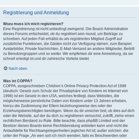
Registrierung und Anmeldung
Wozu muss ich mich registrieren?
Eine Registrierung ist nicht unbedingt zwingend. Die Board-Administration
dieses Forums entscheidet, ob du registriert sein musst, um Beiträge zu
schreiben. Auf jeden Fall erhältst du als registriertes Mitglied Zugriff auf
zusätzliche Funktionen, die Gästen nicht zur Verfügung stehen: zum Beispiel
Avatarbilder, Private Nachrichten, E-Mail-Versand an andere Mitglieder, Beitritt
zu Benutzergruppen und so weiter. Wir empfehlen dir eine Anmeldung, da sie
schnell erledigt ist und dir zahlreiche Vorteile bietet.
Nach oben
Was ist COPPA?
COPPA, ausgeschrieben Children’s Online Privacy Protection Act of 1998
(deutsch: Gesetz zum Schutz der Privatsphäre von Kindern im Internet von
1998) ist ein Gesetz in den USA, welches festlegt, dass Websites, die
möglicherweise persönliche Daten von Kindern unter 13 Jahren erheben,
hierzu die Zustimmung der Eltern beziehungsweise des oder der
Erziehungsberechtigten benötigen. Wenn du dir unsicher bist, ob dies auf dich
oder die Website, auf der du dich zu registrieren versuchst, zutrifft, ziehe einen
rechtlichen Beistand zu Rate. Bitte beachte, dass phpBB Limited und der
Besitzer dieses Boards keine Rechtsberatung anbieten kann und nicht die
Anlaufstelle für Rechtsangelegenheiten jeglicher Art ist; außer solchen, die
unter der Frage „An wen soll ich mich wenden, falls es Beschwerden oder