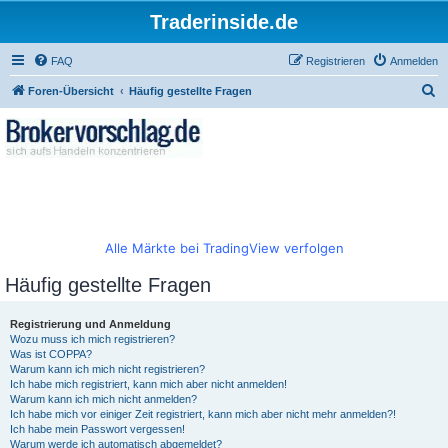
Traderinside.de
FAQ
Registrieren
Anmelden
S
Foren-Übersicht
Häufig gestellte Fragen
u
c
h
e
Alle Märkte bei TradingView verfolgen
Häufig gestellte Fragen
Registrierung und Anmeldung
Wozu muss ich mich registrieren?
Was ist COPPA?
Warum kann ich mich nicht registrieren?
Ich habe mich registriert, kann mich aber nicht anmelden!
Warum kann ich mich nicht anmelden?
Ich habe mich vor einiger Zeit registriert, kann mich aber nicht mehr anmelden?!
Ich habe mein Passwort vergessen!
Warum werde ich automatisch abgemeldet?