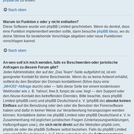
phpBB.de
zu finden.
Nach oben
Warum ist Funktion x oder y nicht enthalten?
Diese Software wurde von phpBB Limited geschrieben. Wenn du denkst, dass
eine Funktion implementiert werden sollte, dann besuche
phpBB Ideas
, wo du
deine Stimme für bestehende Vorschläge abgeben oder neue Funktionen
vorschlagen kannst.
Nach oben
An wen soll ich mich wenden, falls es Beschwerden oder juristische
Anfragen zu diesem Forum gibt?
Jeder Administrator, der auf der „Das Team“-Seite aufgeführt ist, ist ein
geeigneter Kontakt für deine Beschwerde. Wenn du so keine Antwort erhältst,
solltest du den Besitzer der Domain kontaktieren (führe dazu eine
„WHOIS“-Abfrage
durch) oder — falls diese Seite bei einem kostenlosen
Webhoster wie z. B. Yahoo!, free.fr, funpic.de usw. liegt — den Support oder
den Abuse-Kontakt des betreffenden Dienstes. Bitte beachte, dass phpBB
Limited (phpBB.com) und phpBB Deutschland e. V. (phpBB.de)
absolut keinen
Einfluss
auf die Benutzung oder den oder die Benutzer der Forensoftware
haben und dafür in keiner Weise zur Verantwortung herangezogen werden
können. Kontaktiere daher nie phpBB Limited oder phpBB Deutschland e. V. in
Zusammenhang mit jeglichen juristischen Fragen (Unterlassungserklärungen,
Haftungsfragen usw.), die
sich nicht direkt
auf die Websiten phpbb.com,
phpbb.de oder die phpBB-Software selbst beziehen. Falls du phpBB Limited