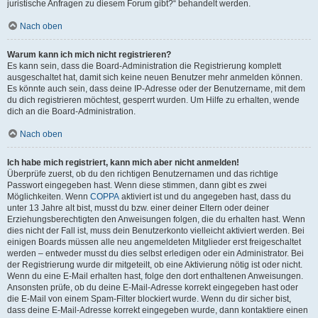
juristische Anfragen zu diesem Forum gibt?“ behandelt werden.
Nach oben
Warum kann ich mich nicht registrieren?
Es kann sein, dass die Board-Administration die Registrierung komplett
ausgeschaltet hat, damit sich keine neuen Benutzer mehr anmelden können.
Es könnte auch sein, dass deine IP-Adresse oder der Benutzername, mit dem
du dich registrieren möchtest, gesperrt wurden. Um Hilfe zu erhalten, wende
dich an die Board-Administration.
Nach oben
Ich habe mich registriert, kann mich aber nicht anmelden!
Überprüfe zuerst, ob du den richtigen Benutzernamen und das richtige
Passwort eingegeben hast. Wenn diese stimmen, dann gibt es zwei
Möglichkeiten. Wenn
COPPA
aktiviert ist und du angegeben hast, dass du
unter 13 Jahre alt bist, musst du bzw. einer deiner Eltern oder deiner
Erziehungsberechtigten den Anweisungen folgen, die du erhalten hast. Wenn
dies nicht der Fall ist, muss dein Benutzerkonto vielleicht aktiviert werden. Bei
einigen Boards müssen alle neu angemeldeten Mitglieder erst freigeschaltet
werden – entweder musst du dies selbst erledigen oder ein Administrator. Bei
der Registrierung wurde dir mitgeteilt, ob eine Aktivierung nötig ist oder nicht.
Wenn du eine E-Mail erhalten hast, folge den dort enthaltenen Anweisungen.
Ansonsten prüfe, ob du deine E-Mail-Adresse korrekt eingegeben hast oder
die E-Mail von einem Spam-Filter blockiert wurde. Wenn du dir sicher bist,
dass deine E-Mail-Adresse korrekt eingegeben wurde, dann kontaktiere einen