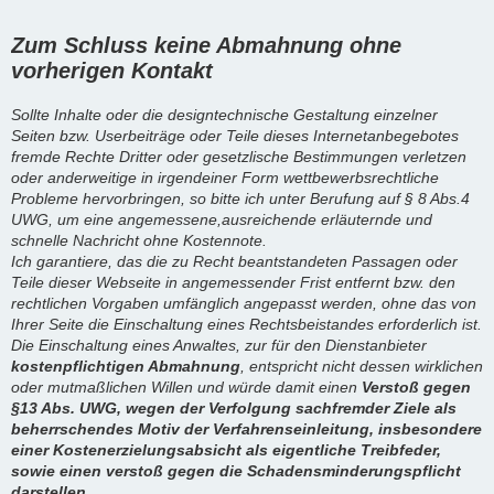
Zum Schluss keine Abmahnung ohne
vorherigen Kontakt
Sollte Inhalte oder die designtechnische Gestaltung einzelner
Seiten bzw. Userbeiträge oder Teile dieses Internetanbegebotes
fremde Rechte Dritter oder gesetzlische Bestimmungen verletzen
oder anderweitige in irgendeiner Form wettbewerbsrechtliche
Probleme hervorbringen, so bitte ich unter Berufung auf § 8 Abs.4
UWG, um eine angemessene,ausreichende erläuternde und
schnelle Nachricht ohne Kostennote.
Ich garantiere, das die zu Recht beantstandeten Passagen oder
Teile dieser Webseite in angemessender Frist entfernt bzw. den
rechtlichen Vorgaben umfänglich angepasst werden, ohne das von
Ihrer Seite die Einschaltung eines Rechtsbeistandes erforderlich ist.
Die Einschaltung eines Anwaltes, zur für den Dienstanbieter
kostenpflichtigen Abmahnung
, entspricht nicht dessen wirklichen
oder mutmaßlichen Willen und würde damit einen
Verstoß gegen
§13 Abs. UWG, wegen der Verfolgung sachfremder Ziele als
beherrschendes Motiv der Verfahrenseinleitung, insbesondere
einer Kostenerzielungsabsicht als eigentliche Treibfeder,
sowie einen verstoß gegen die Schadensminderungspflicht
darstellen.