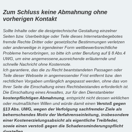
Zum Schluss keine Abmahnung ohne
vorherigen Kontakt
Sollte Inhalte oder die designtechnische Gestaltung einzelner
Seiten bzw. Userbeiträge oder Teile dieses Internetanbegebotes
fremde Rechte Dritter oder gesetzlische Bestimmungen verletzen
oder anderweitige in irgendeiner Form wettbewerbsrechtliche
Probleme hervorbringen, so bitte ich unter Berufung auf § 8 Abs.4
UWG, um eine angemessene,ausreichende erläuternde und
schnelle Nachricht ohne Kostennote.
Ich garantiere, das die zu Recht beantstandeten Passagen oder
Teile dieser Webseite in angemessender Frist entfernt bzw. den
rechtlichen Vorgaben umfänglich angepasst werden, ohne das von
Ihrer Seite die Einschaltung eines Rechtsbeistandes erforderlich ist.
Die Einschaltung eines Anwaltes, zur für den Dienstanbieter
kostenpflichtigen Abmahnung
, entspricht nicht dessen wirklichen
oder mutmaßlichen Willen und würde damit einen
Verstoß gegen
§13 Abs. UWG, wegen der Verfolgung sachfremder Ziele als
beherrschendes Motiv der Verfahrenseinleitung, insbesondere
einer Kostenerzielungsabsicht als eigentliche Treibfeder,
sowie einen verstoß gegen die Schadensminderungspflicht
darstellen.