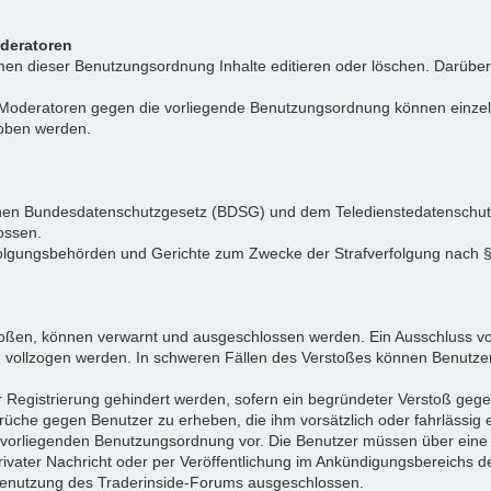
oderatoren
n dieser Benutzungsordnung Inhalte editieren oder löschen. Darüber h
r Moderatoren gegen die vorliegende Benutzungsordnung können einz
hoben werden.
tschen Bundesdatenschutzgesetz (BDSG) und dem Teledienstedatenschu
ossen.
folgungsbehörden und Gerichte zum Zwecke der Strafverfolgung nach
toßen, können verwarnt und ausgeschlossen werden. Ein Ausschluss vo
d vollzogen werden. In schweren Fällen des Verstoßes können Benutze
r Registrierung gehindert werden, sofern ein begründeter Verstoß ge
rüche gegen Benutzer zu erheben, die ihm vorsätzlich oder fahrlässig
er vorliegenden Benutzungsordnung vor. Die Benutzer müssen über ein
privater Nachricht oder per Veröffentlichung im Ankündigungsbereich
e Benutzung des Traderinside-Forums ausgeschlossen.