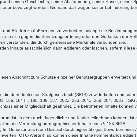
rund seines Geschlechts, seiner Abstammung, seiner Rasse, seiner Sp
igt oder bevorzugt werden. Niemand darf wegen seiner Behinderung ben
ift und Bild frei zu äußern und zu verbreiten, solange die Bestimmun
en, die sich gegen die Benutzungsordnung oder den Gedanken der Völke
iduen verstanden, die durch gemeinsame Merkmale verbunden sind.
erden Inhalte ausschließlich dann editieren oder löschen, s
ofern diese
iesen Abschnitt zum Schutze einzelner Benutzergruppen erweitert und
, die dem deutschen Strafgesetzbuch (StGB) zuwiderlaufen und sofer
1, 166, 184 ff., 185, 186, 187, 202a, 253, 264a, 269, 284, 303a f. StG
chluss einer Mitgliedschaft geahndet. Die betroffenen Inhalte können
Forum ist, in dem auch Jugendliche und Kinder teilnehmen können, ist 
allem die Verbreitung pornographischer Inhalte nach § 184 StGB.
g für Benutzer aus (zum Beispiel durch eigennütziges Bewerben einer A
enwerten (OTC-Werte)), so können diese Inhalte kommentarlos editiert