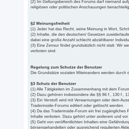
(2) Im Geltungsbereich des Forums darf niemand aufg
religiösen oder politischen Anschauungen benachteil
§2 Meinungsfreiheit
(1) Jeder hat das Recht, seine Meinung in Wort, Schr
(2) Inhalte, die den deutschen/ Gesetzen zuwiderlauf
dabei eine große Anzahl schlecht abzählbarer Indiv
(3) Eine Zensur findet grundsätzlich nicht statt. Wir w
verboten sind.
Regelung zum Schutze der Benutzer
Die Grundsätze sozialen Miteinanders werden durch d
§3 Schutz der Benutzer
(1) Alle Tätigkeiten im Zusammenhang mit dem Forum
(2) Dazu gehören insbesondere die §§ 86 f., 130 f., 13
(3) Ein Verstoß wird mit Verwarnungen oder dem Auss
Traderinside-Forums editiert oder gelöscht werden.
(4) Da das Traderinside-Forum ein frei zugängliches 
Inhalte verboten. Dazu gehört unter anderem und vor 
(5) Geht von veröffentlichten Inhalten eine Gefährdun
börsengehandelten oder ausreichend regulierten Akti