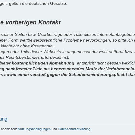
elt, gelten die deutschen Gesetze.
 vorherigen Kontakt
inzelner Seiten bzw. Userbeiträge oder Teile dieses Internetanbegebote
iner Form wettbewerbsrechtliche Probleme hervorbringen, so bitte ich
 Nachricht ohne Kostennote.
sagen oder Teile dieser Webseite in angemessender Frist entfernt bzw
es Rechtsbeistandes erforderlich ist.
nbieter
kostenpflichtigen Abmahnung
, entspricht nicht dessen wirkl
g sachfremder Ziele als beherrschendes Motiv der Verfahrenseinl
er, sowie einen verstoß gegen die Schadensminderungspflicht dar
ung
r nachlesen:
Nutzungsbedingungen
und
Datenschutzerklärung