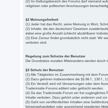
(2) Im Geltungsbereich des Forums darf niemand aufg
religiösen oder politischen Anschauungen benachteil
§2 Meinungsfreiheit
(1) Jeder hat das Recht, seine Meinung in Wort, Schr
(2) Inhalte, die den deutschen/ Gesetzen zuwiderlauf
dabei eine große Anzahl schlecht abzählbarer Indiv
(3) Eine Zensur findet grundsätzlich nicht statt. Wir w
verboten sind.
Regelung zum Schutze der Benutzer
Die Grundsätze sozialen Miteinanders werden durch d
§3 Schutz der Benutzer
(1) Alle Tätigkeiten im Zusammenhang mit dem Forum
(2) Dazu gehören insbesondere die §§ 86 f., 130 f., 13
(3) Ein Verstoß wird mit Verwarnungen oder dem Auss
Traderinside-Forums editiert oder gelöscht werden.
(4) Da das Traderinside-Forum ein frei zugängliches 
Inhalte verboten. Dazu gehört unter anderem und vor 
(5) Geht von veröffentlichten Inhalten eine Gefährdun
börsengehandelten oder ausreichend regulierten Akti