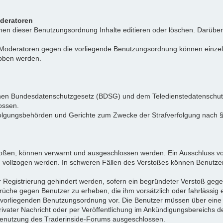
oderatoren
n dieser Benutzungsordnung Inhalte editieren oder löschen. Darüber h
r Moderatoren gegen die vorliegende Benutzungsordnung können einz
hoben werden.
tschen Bundesdatenschutzgesetz (BDSG) und dem Teledienstedatenschu
ossen.
folgungsbehörden und Gerichte zum Zwecke der Strafverfolgung nach
toßen, können verwarnt und ausgeschlossen werden. Ein Ausschluss vo
d vollzogen werden. In schweren Fällen des Verstoßes können Benutze
r Registrierung gehindert werden, sofern ein begründeter Verstoß ge
rüche gegen Benutzer zu erheben, die ihm vorsätzlich oder fahrlässig
er vorliegenden Benutzungsordnung vor. Die Benutzer müssen über ein
privater Nachricht oder per Veröffentlichung im Ankündigungsbereich
e Benutzung des Traderinside-Forums ausgeschlossen.