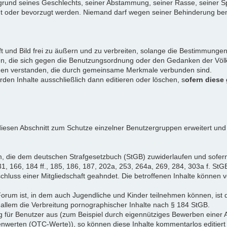
rund seines Geschlechts, seiner Abstammung, seiner Rasse, seiner Sp
igt oder bevorzugt werden. Niemand darf wegen seiner Behinderung ben
ift und Bild frei zu äußern und zu verbreiten, solange die Bestimmun
en, die sich gegen die Benutzungsordnung oder den Gedanken der Völke
iduen verstanden, die durch gemeinsame Merkmale verbunden sind.
erden Inhalte ausschließlich dann editieren oder löschen, s
ofern diese
iesen Abschnitt zum Schutze einzelner Benutzergruppen erweitert und
, die dem deutschen Strafgesetzbuch (StGB) zuwiderlaufen und sofer
1, 166, 184 ff., 185, 186, 187, 202a, 253, 264a, 269, 284, 303a f. StG
chluss einer Mitgliedschaft geahndet. Die betroffenen Inhalte können
Forum ist, in dem auch Jugendliche und Kinder teilnehmen können, ist 
allem die Verbreitung pornographischer Inhalte nach § 184 StGB.
g für Benutzer aus (zum Beispiel durch eigennütziges Bewerben einer A
enwerten (OTC-Werte)), so können diese Inhalte kommentarlos editiert