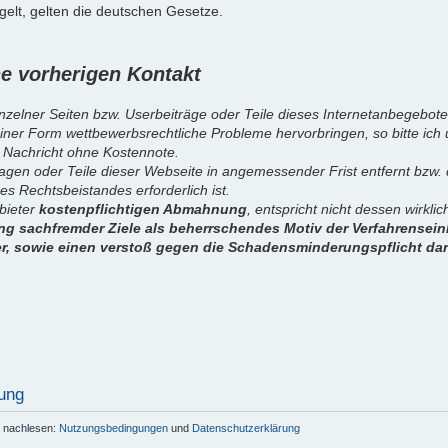
elt, gelten die deutschen Gesetze.
 vorherigen Kontakt
inzelner Seiten bzw. Userbeiträge oder Teile dieses Internetanbegebote
iner Form wettbewerbsrechtliche Probleme hervorbringen, so bitte ich
 Nachricht ohne Kostennote.
sagen oder Teile dieser Webseite in angemessender Frist entfernt bzw
es Rechtsbeistandes erforderlich ist.
nbieter
kostenpflichtigen Abmahnung
, entspricht nicht dessen wirkl
g sachfremder Ziele als beherrschendes Motiv der Verfahrenseinl
er, sowie einen verstoß gegen die Schadensminderungspflicht dar
ung
r nachlesen:
Nutzungsbedingungen
und
Datenschutzerklärung